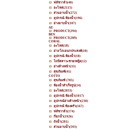
ฟลัชวาล์ว
(40)
อะไหล่
(2115)
ส่วนอาบน้ำ
(272)
อุปกรณ์-ห้องน้ำ
(196)
อ่างอาบน้ำ
(107)
AE
PRODUCT
(294)
BEN
PRODUCT
(289)
CORAL
อะไหล่
(18)
อ่าง/โถเอนกประสงค์
(10)
อุปกรณ์-ห้องน้ำ
(18)
โถปัสสาวะชาย/หญิง
(12)
อ่างล้างหน้า
(33)
สุขภัณฑ์
(41)
COTTO
สุขภัณฑ์
(705)
ห้องน้ำสำเร็จรูป
(14)
อะไหล่
(2833)
อุปกรณ์-ห้องน้ำ
(1017)
อุปกรณ์อ่างล้างหน้า
(230)
อุปกรณ์ ห้องครัว
(167)
ฟลัชวาล์ว
(174)
ก๊อกน้ำ
(1926)
ถังน้ำ
(281)
ส่วนอาบน้ำ
(593)