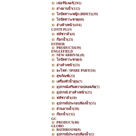
เฟอร์นิเจอร์
(292)
อ่างอาบน้ำ
(112)
โถปัสสาวะหญิง (BIDET)
(29)
โถปัสสาวะชาย
(60)
อ่างล้างหน้า
(416)
CONTI PLUS
ฟลัชวาล์ว
(4)
ก๊อกน้ำ
(23)
ESTHER
PRODUCT
(639)
ENGLEFIELD
NEW ARRIVAL
(0)
โถปัสสาวะชาย
(4)
อ่างล้างหน้า
(23)
อะไหล่ / SPARE PART
(16)
สุขภัณฑ์
(23)
เครื่องทำน้ำอุ่น
(7)
อุปกรณ์เสริมความปลอดภัย
(7)
อุปกรณ์ อ่างล้างหน้า
(25)
ฟลัชวาล์ว
(10)
อุปกรณ์ประกอบห้องน้ำ
(55)
ส่วนอาบน้ำ
(50)
ก๊อกน้ำ
(132)
GC
PRODUCT
(48)
GLOBO
BATHROOM
(9)
อุปกรณ์ประกอบห้องน้ำ
(1)