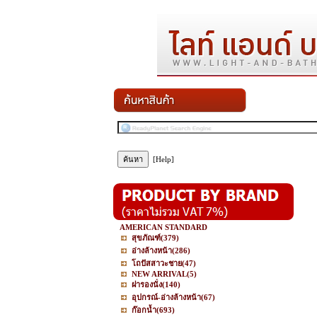
[Help]
AMERICAN STANDARD
สุขภัณฑ์
(379)
อ่างล้างหน้า
(286)
โถปัสสาวะชาย
(47)
NEW ARRIVAL
(5)
ฝารองนั่ง
(140)
อุปกรณ์-อ่างล้างหน้า
(67)
ก๊อกน้ำ
(693)