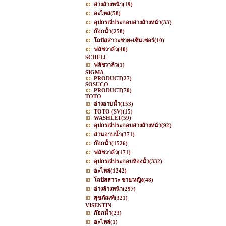
อ่างล้างหน้า
(19)
อะไหล่
(58)
อุปกรณ์ประกอบอ่างล้างหน้า
(33)
ก๊อกน้ำ
(258)
โถปัสสาวะชาย+เซ็นเซอร์
(10)
ฟลัชวาล์ว
(40)
SCHELL
ฟลัชวาล์ว
(1)
SIGMA
PRODUCT
(27)
SOSUCO
PRODUCT
(70)
TOTO
อ่างอาบน้ำ
(153)
TOTO (SV)
(15)
WASHLET
(59)
อุปกรณ์ประกอบอ่างล้างหน้า
(92)
ส่วนอาบน้ำ
(371)
ก๊อกน้ำ
(1526)
ฟลัชวาล์ว
(171)
อุปกรณ์ประกอบห้องน้ำ
(332)
อะไหล่
(1242)
โถปัสสาวะ ชาย/หญิง
(48)
อ่างล้างหน้า
(297)
สุขภัณฑ์
(321)
VISENTIN
ก๊อกน้ำ
(23)
อะไหล่
(1)