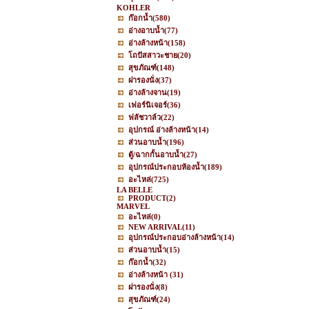
KOHLER
ก๊อกน้ำ
(580)
อ่างอาบน้ำ
(77)
อ่างล้างหน้า
(158)
โถปัสสาวะชาย
(20)
สุขภัณฑ์
(148)
ฝารองนั่ง
(37)
อ่างล้างจาน
(19)
เฟอร์นิเจอร์
(36)
ฟลัชวาล์ว
(22)
อุปกรณ์ อ่างล้างหน้า
(14)
ส่วนอาบน้ำ
(196)
ตู้/ฉากกั้นอาบน้ำ
(27)
อุปกรณ์ประกอบห้องน้ำ
(189)
อะไหล่
(725)
LA BELLE
PRODUCT
(2)
MARVEL
อะไหล่
(0)
NEW ARRIVAL
(11)
อุปกรณ์ประกอบอ่างล้างหน้า
(14)
ส่วนอาบน้ำ
(15)
ก๊อกน้ำ
(32)
อ่างล้างหน้า
(31)
ฝารองนั่ง
(8)
สุขภัณฑ์
(24)