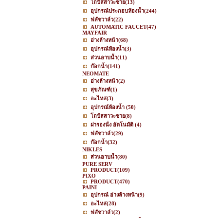
โถปัสสาวะชาย
(13)
อุปกรณ์ประกอบห้องน้ำ
(244)
ฟลัชวาล์ว
(22)
AUTOMATIC FAUCET
(47)
MAYFAIR
อ่างล้างหน้า
(68)
อุปกรณ์ห้องน้ำ
(3)
ส่วนอาบน้ำ
(11)
ก๊อกน้ำ
(141)
NEOMATE
อ่างล้างหน้า
(2)
สุขภัณฑ์
(1)
อะไหล่
(3)
อุปกรณ์ห้องน้ำ
(50)
โถปัสสาวะชาย
(8)
ฝารองนั่ง อัตโนมัติ
(4)
ฟลัชวาล์ว
(29)
ก๊อกน้ำ
(32)
NIKLES
ส่วนอาบน้ำ
(80)
PURE SERV
PRODUCT
(109)
PIXO
PRODUCT
(470)
PAINI
อุปกรณ์ อ่างล้างหน้า
(9)
อะไหล่
(28)
ฟลัชวาล์ว
(2)