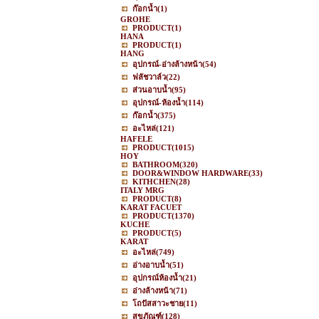
ก๊อกน้ำ
(1)
GROHE
PRODUCT
(1)
HANA
PRODUCT
(1)
HANG
อุปกรณ์-อ่างล้างหน้า
(54)
ฟลัชวาล์ว
(22)
ส่วนอาบน้ำ
(95)
อุปกรณ์-ห้องน้ำ
(114)
ก๊อกน้ำ
(375)
อะไหล่
(121)
HAFELE
PRODUCT
(1015)
HOY
BATHROOM
(320)
DOOR&WINDOW HARDWARE
(33)
KITHCHEN
(28)
ITALY MRG
PRODUCT
(8)
KARAT FACUET
PRODUCT
(1370)
KUCHE
PRODUCT
(5)
KARAT
อะไหล่
(749)
อ่างอาบน้ำ
(51)
อุปกรณ์ห้องน้ำ
(21)
อ่างล้างหน้า
(71)
โถปัสสาวะชาย
(11)
สุขภัณฑ์
(128)