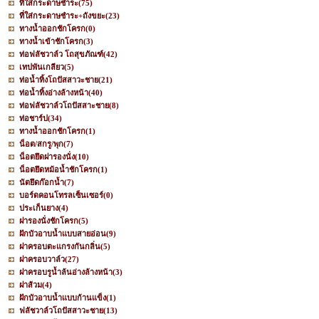
ที่ใส่กระดาษชำระ
(75)
ที่ใส่กระดาษชำระ+ถังขยะ
(23)
ทางน้ำออกชักโครก
(0)
ทางน้ำเข้าชักโครก
(3)
ท่อฟลัชวาล์ว โถสุขภัณฑ์
(42)
เทปพันเกลียว
(5)
ท่อน้ำทิ้งโถปัสสาวะชาย
(21)
ท่อน้ำทิ้งอ่างล้างหน้า
(40)
ท่อฟลัชวาล์วโถปัสสาะชาย
(8)
ท่อชาร์ป
(34)
ทางน้ำออกชักโครก
(1)
น็อต/สกรู/พุก
(7)
น็อตยึดฝารองนั่ง
(10)
น็อตยึดหม้อน้ำชักโครก
(1)
นัตยึดก๊อกน้ำ
(7)
บอร์ดคอนโทรลเซ็นเซอร์
(0)
ประเก็นยาง
(4)
ฝารองนั่งชักโครก
(5)
ฝักบัวอาบน้ำแบบสายอ่อน
(9)
ฝาครอบตะแกรงกันกลิ่น
(5)
ฝาครอบวาล์ว
(27)
ฝาครอบรูน้ำล้นอ่างล้างหน้า
(3)
ฝาส้วม
(4)
ฝักบัวอาบน้ำแบบก้านแข็ง
(1)
ฟลัชวาล์วโถปัสสาวะชาย
(13)