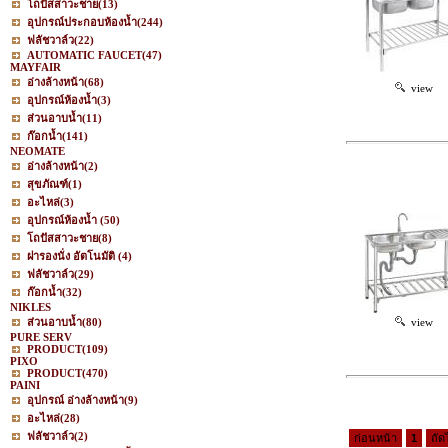
โถปัสสาวะชาย
(13)
อุปกรณ์ประกอบห้องน้ำ
(244)
ฟลัชวาล์ว
(22)
AUTOMATIC FAUCET
(47)
MAYFAIR
อ่างล้างหน้า
(68)
view
อุปกรณ์ห้องน้ำ
(3)
ส่วนอาบน้ำ
(11)
ก๊อกน้ำ
(141)
NEOMATE
อ่างล้างหน้า
(2)
สุขภัณฑ์
(1)
อะไหล่
(3)
อุปกรณ์ห้องน้ำ
(50)
โถปัสสาวะชาย
(8)
ฝารองนั่ง อัตโนมัติ
(4)
ฟลัชวาล์ว
(29)
ก๊อกน้ำ
(32)
NIKLES
ส่วนอาบน้ำ
(80)
view
PURE SERV
PRODUCT
(109)
PIXO
PRODUCT
(470)
PAINI
อุปกรณ์ อ่างล้างหน้า
(9)
อะไหล่
(28)
ฟลัชวาล์ว
(2)
ก่อนหน้า
1
ถัด