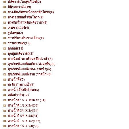
ฟลัชวาล์วโถสุขภัณฑ์
(2)
มินิบอลวาล์ว
(19)
ยางเปิด-ปิดทางน้ำออกชักโครก
(0)
ยางรองหม้อน้ำชักโครก
(9)
ยางกันรั่วสำหรับฟลัชวาล์ว
(9)
เรนชาวเวอร์
(4)
รูฟเดรน
(2)
ราวปรับระดับ/ราวเลื่อน
(1)
ราวแขวนผ้า
(15)
ลูกลอย
(11)
ลูกสูบฟลัชวาล์ว
(3)
สายฉีดชำระ พร้อมสต๊อปวาล์ว
(3)
สุขภัณฑ์แบบชิ้นเดียว (ท่อลงพื้น)
(6)
สุขภัณฑ์แบบนั่งยอง (ราดน้ำ)
(6)
สุขภัณฑ์แบบนั่งราบ (ราดน้ำ)
(8)
สายน้ำทิ้ง
(7)
สะดืออ่างอาบน้ำ
(6)
สายน้ำเลี้ยงชักโครก
(5)
สต๊อปวาล์ว
(12)
สายน้ำดี 1/2 X M10 X1
(34)
สายน้ำดี 1/2 X 3/4
(33)
สายน้ำดี 3/4 X 3/4
(34)
สายน้ำดี 5/8 X 5/8
(31)
สายน้ำดี 1/2 X 1/2
(137)
สายน้ำดี 1/2 X 5/8
(56)