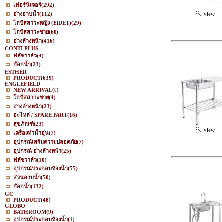
เฟอร์นิเจอร์
(292)
อ่างอาบน้ำ
(112)
view
โถปัสสาวะหญิง (BIDET)
(29)
โถปัสสาวะชาย
(60)
อ่างล้างหน้า
(416)
CONTI PLUS
ฟลัชวาล์ว
(4)
ก๊อกน้ำ
(23)
ESTHER
PRODUCT
(639)
ENGLEFIELD
NEW ARRIVAL
(0)
โถปัสสาวะชาย
(4)
อ่างล้างหน้า
(23)
อะไหล่ / SPARE PART
(16)
สุขภัณฑ์
(23)
view
เครื่องทำน้ำอุ่น
(7)
อุปกรณ์เสริมความปลอดภัย
(7)
อุปกรณ์ อ่างล้างหน้า
(25)
ฟลัชวาล์ว
(10)
อุปกรณ์ประกอบห้องน้ำ
(55)
ส่วนอาบน้ำ
(50)
ก๊อกน้ำ
(132)
GC
PRODUCT
(48)
GLOBO
BATHROOM
(9)
อุปกรณ์ประกอบห้องน้ำ
(1)