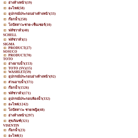
อ่างล้างหน้า
(19)
อะไหล่
(58)
อุปกรณ์ประกอบอ่างล้างหน้า
(33)
ก๊อกน้ำ
(258)
โถปัสสาวะชาย+เซ็นเซอร์
(10)
ฟลัชวาล์ว
(40)
SCHELL
ฟลัชวาล์ว
(1)
SIGMA
PRODUCT
(27)
SOSUCO
PRODUCT
(70)
TOTO
อ่างอาบน้ำ
(153)
TOTO (SV)
(15)
WASHLET
(59)
อุปกรณ์ประกอบอ่างล้างหน้า
(92)
ส่วนอาบน้ำ
(371)
ก๊อกน้ำ
(1526)
ฟลัชวาล์ว
(171)
อุปกรณ์ประกอบห้องน้ำ
(332)
อะไหล่
(1242)
โถปัสสาวะ ชาย/หญิง
(48)
อ่างล้างหน้า
(297)
สุขภัณฑ์
(321)
VISENTIN
ก๊อกน้ำ
(23)
อะไหล่
(1)