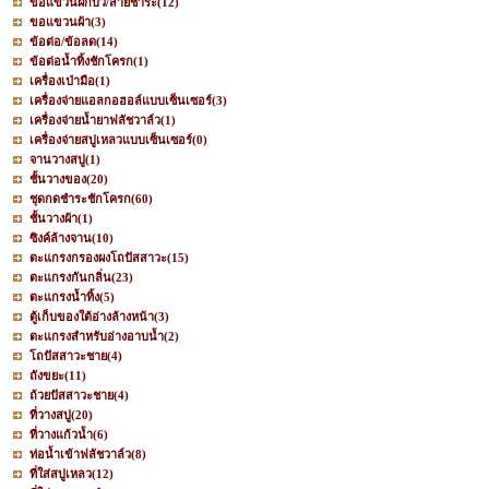
ขอแขวนฝักบัว/สายชำระ
(12)
ขอแขวนผ้า
(3)
ข้อต่อ/ข้อลด
(14)
ข้อต่อน้ำทิ้งชักโครก
(1)
เครื่องเป่ามือ
(1)
เครื่องจ่ายแอลกอฮอล์แบบเซ็นเซอร์
(3)
เครื่องจ่ายน้ำยาฟลัชวาล์ว
(1)
เครื่องจ่ายสบู่เหลวแบบเซ็นเซอร์
(0)
จานวางสบู่
(1)
ชั้นวางของ
(20)
ชุดกดชำระชักโครก
(60)
ชั้นวางผ้า
(1)
ซิงค์ล้างจาน
(10)
ตะแกรงกรองผงโถปัสสาวะ
(15)
ตะแกรงกันกลิ่น
(23)
ตะแกรงน้ำทิ้ง
(5)
ตู้เก็บของใต้อ่างล้างหน้า
(3)
ตะแกรงสำหรับอ่างอาบน้ำ
(2)
โถปัสสาวะชาย
(4)
ถังขยะ
(11)
ถ้วยปัสสาวะชาย
(4)
ที่วางสบู่
(20)
ที่วางแก้วน้ำ
(6)
ท่อน้ำเข้าฟลัชวาล์ว
(8)
ที่ใส่สบู่เหลว
(12)