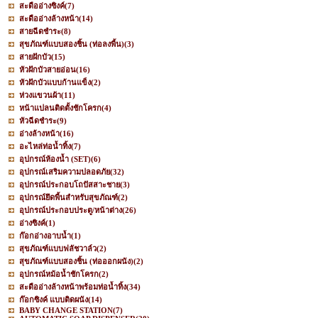
สะดืออ่างซิงค์
(7)
สะดืออ่างล้างหน้า
(14)
สายฉีดชำระ
(8)
สุขภัณฑ์แบบสองชิ้น (ท่อลงพื้น)
(3)
สายฝักบัว
(15)
หัวฝักบัวสายอ่อน
(16)
หัวฝักบัวแบบก้านแข็ง
(2)
ห่วงแขวนผ้า
(11)
หน้าแปลนติดตั้งชักโครก
(4)
หัวฉีดชำระ
(9)
อ่างล้างหน้า
(16)
อะไหล่ท่อน้ำทิ้ง
(7)
อุปกรณ์ห้องน้ำ (SET)
(6)
อุปกรณ์เสริมความปลอดภัย
(32)
อุปกรณ์ประกอบโถปัสสาะชาย
(3)
อุปกรณ์ยึดพื้นสำหรับสุขภัณฑ์
(2)
อุปกรณ์ประกอบประตู/หน้าต่าง
(26)
อ่างซิงค์
(1)
ก๊อกอ่างอาบน้ำ
(1)
สุขภัณฑ์แบบฟลัชวาล์ว
(2)
สุขภัณฑ์แบบสองชิ้น (ท่อออกผนัง)
(2)
อุปกรณ์หม้อน้ำชักโครก
(2)
สะดืออ่างล้างหน้าพร้อมท่อน้ำทิ้ง
(34)
ก๊อกซิงค์ แบบติดผนัง
(14)
BABY CHANGE STATION
(7)