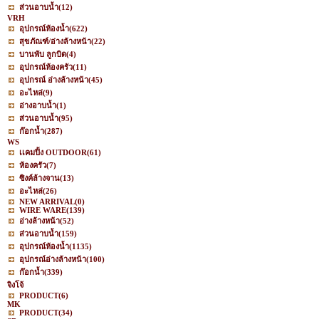
ส่วนอาบน้ำ
(12)
VRH
อุปกรณ์ห้องน้ำ
(622)
สุขภัณฑ์/อ่างล้างหน้า
(22)
บานพับ ลูกบิด
(4)
อุปกรณ์ห้องครัว
(11)
อุปกรณ์ อ่างล้างหน้า
(45)
อะไหล่
(9)
อ่างอาบน้ำ
(1)
ส่วนอาบน้ำ
(95)
ก๊อกน้ำ
(287)
WS
เเคมปิ้ง OUTDOOR
(61)
ห้องครัว
(7)
ซิงค์ล้างจาน
(13)
อะไหล่
(26)
NEW ARRIVAL
(0)
WIRE WARE
(139)
อ่างล้างหน้า
(52)
ส่วนอาบน้ำ
(159)
อุปกรณ์ห้องน้ำ
(1135)
อุปกรณ์อ่างล้างหน้า
(100)
ก๊อกน้ำ
(339)
จิงโจ้
PRODUCT
(6)
MK
PRODUCT
(34)