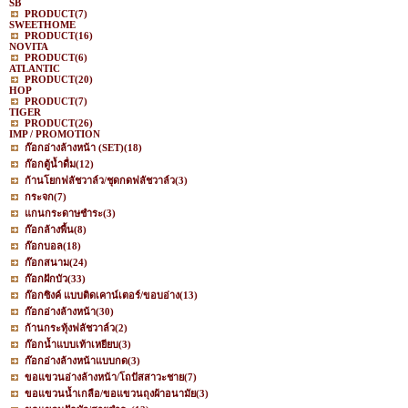
SB
PRODUCT
(7)
SWEETHOME
PRODUCT
(16)
NOVITA
PRODUCT
(6)
ATLANTIC
PRODUCT
(20)
HOP
PRODUCT
(7)
TIGER
PRODUCT
(26)
IMP / PROMOTION
ก๊อกอ่างล้างหน้า (SET)
(18)
ก๊อกตู้น้ำดื่ม
(12)
ก้านโยกฟลัชวาล์ว/ชุดกดฟลัชวาล์ว
(3)
กระจก
(7)
แกนกระดาษชำระ
(3)
ก๊อกล้างพื้น
(8)
ก๊อกบอล
(18)
ก๊อกสนาม
(24)
ก๊อกฝักบัว
(33)
ก๊อกซิงค์ แบบติดเคาน์เตอร์/ขอบอ่าง
(13)
ก๊อกอ่างล้างหน้า
(30)
ก้านกระทุ้งฟลัชวาล์ว
(2)
ก๊อกน้ำแบบเท้าเหยียบ
(3)
ก๊อกอ่างล้างหน้าแบบกด
(3)
ขอแขวนอ่างล้างหน้า/โถปัสสาวะชาย
(7)
ขอแขวนน้ำเกลือ/ขอแขวนถุงผ้าอนามัย
(3)