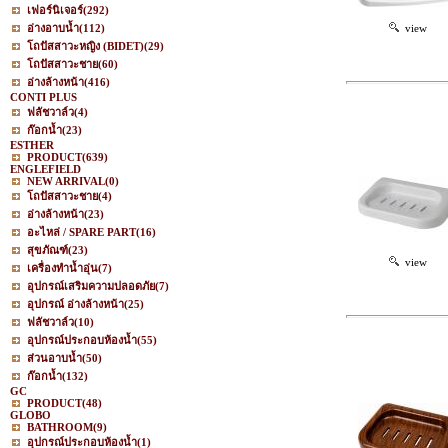
เฟอร์นิเจอร์
(292)
อ่างอาบน้ำ
(112)
view
โถปัสสาวะหญิง (BIDET)
(29)
โถปัสสาวะชาย
(60)
อ่างล้างหน้า
(416)
CONTI PLUS
ฟลัชวาล์ว
(4)
ก๊อกน้ำ
(23)
ESTHER
PRODUCT
(639)
ENGLEFIELD
NEW ARRIVAL
(0)
โถปัสสาวะชาย
(4)
อ่างล้างหน้า
(23)
อะไหล่ / SPARE PART
(16)
สุขภัณฑ์
(23)
view
เครื่องทำน้ำอุ่น
(7)
อุปกรณ์เสริมความปลอดภัย
(7)
อุปกรณ์ อ่างล้างหน้า
(25)
ฟลัชวาล์ว
(10)
อุปกรณ์ประกอบห้องน้ำ
(55)
ส่วนอาบน้ำ
(50)
ก๊อกน้ำ
(132)
GC
PRODUCT
(48)
GLOBO
BATHROOM
(9)
อุปกรณ์ประกอบห้องน้ำ
(1)