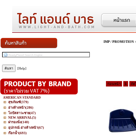
IMP / PROMOTION
[Help]
ก่อนหน้า
1
ถัด
AMERICAN STANDARD
สุขภัณฑ์
(379)
อ่างล้างหน้า
(286)
โถปัสสาวะชาย
(47)
NEW ARRIVAL
(5)
ฝารองนั่ง
(140)
อุปกรณ์-อ่างล้างหน้า
(67)
ก๊อกน้ำ
(693)