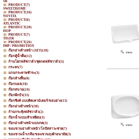
SB
PRODUCT
(7)
SWEETHOME
PRODUCT
(16)
NOVITA
PRODUCT
(6)
ATLANTIC
PRODUCT
(20)
HOP
PRODUCT
(7)
TIGER
PRODUCT
(26)
IMP / PROMOTION
ก๊อกอ่างล้างหน้า (SET)
(18)
view
ก๊อกตู้น้ำดื่ม
(12)
ก้านโยกฟลัชวาล์ว/ชุดกดฟลัชวาล์ว
(3)
กระจก
(7)
แกนกระดาษชำระ
(3)
ก๊อกล้างพื้น
(8)
ก๊อกบอล
(18)
ก๊อกสนาม
(24)
ก๊อกฝักบัว
(33)
ก๊อกซิงค์ แบบติดเคาน์เตอร์/ขอบอ่าง
(13)
ก๊อกอ่างล้างหน้า
(30)
ก้านกระทุ้งฟลัชวาล์ว
(2)
ก๊อกน้ำแบบเท้าเหยียบ
(3)
ก๊อกอ่างล้างหน้าแบบกด
(3)
view
ขอแขวนอ่างล้างหน้า/โถปัสสาวะชาย
(7)
ขอแขวนน้ำเกลือ/ขอแขวนถุงผ้าอนามัย
(3)