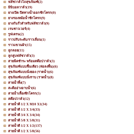
ฟลัชวาล์วโถสุขภัณฑ์
(2)
มินิบอลวาล์ว
(19)
ยางเปิด-ปิดทางน้ำออกชักโครก
(0)
ยางรองหม้อน้ำชักโครก
(9)
ยางกันรั่วสำหรับฟลัชวาล์ว
(9)
เรนชาวเวอร์
(4)
รูฟเดรน
(2)
ราวปรับระดับ/ราวเลื่อน
(1)
ราวแขวนผ้า
(15)
ลูกลอย
(11)
ลูกสูบฟลัชวาล์ว
(3)
สายฉีดชำระ พร้อมสต๊อปวาล์ว
(3)
สุขภัณฑ์แบบชิ้นเดียว (ท่อลงพื้น)
(6)
สุขภัณฑ์แบบนั่งยอง (ราดน้ำ)
(6)
สุขภัณฑ์แบบนั่งราบ (ราดน้ำ)
(8)
สายน้ำทิ้ง
(7)
สะดืออ่างอาบน้ำ
(6)
สายน้ำเลี้ยงชักโครก
(5)
สต๊อปวาล์ว
(12)
สายน้ำดี 1/2 X M10 X1
(34)
สายน้ำดี 1/2 X 3/4
(33)
สายน้ำดี 3/4 X 3/4
(34)
สายน้ำดี 5/8 X 5/8
(31)
สายน้ำดี 1/2 X 1/2
(137)
สายน้ำดี 1/2 X 5/8
(56)