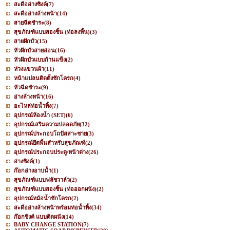
สะดืออ่างซิงค์
(7)
สะดืออ่างล้างหน้า
(14)
สายฉีดชำระ
(8)
สุขภัณฑ์แบบสองชิ้น (ท่อลงพื้น)
(3)
สายฝักบัว
(15)
หัวฝักบัวสายอ่อน
(16)
หัวฝักบัวแบบก้านแข็ง
(2)
ห่วงแขวนผ้า
(11)
หน้าแปลนติดตั้งชักโครก
(4)
หัวฉีดชำระ
(9)
อ่างล้างหน้า
(16)
อะไหล่ท่อน้ำทิ้ง
(7)
อุปกรณ์ห้องน้ำ (SET)
(6)
อุปกรณ์เสริมความปลอดภัย
(32)
อุปกรณ์ประกอบโถปัสสาะชาย
(3)
อุปกรณ์ยึดพื้นสำหรับสุขภัณฑ์
(2)
อุปกรณ์ประกอบประตู/หน้าต่าง
(26)
อ่างซิงค์
(1)
ก๊อกอ่างอาบน้ำ
(1)
สุขภัณฑ์แบบฟลัชวาล์ว
(2)
สุขภัณฑ์แบบสองชิ้น (ท่อออกผนัง)
(2)
อุปกรณ์หม้อน้ำชักโครก
(2)
สะดืออ่างล้างหน้าพร้อมท่อน้ำทิ้ง
(34)
ก๊อกซิงค์ แบบติดผนัง
(14)
BABY CHANGE STATION
(7)