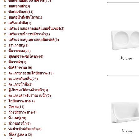
ขอแขวนฝักบัว/สายชำระ
(12)
ขอแขวนผ้า
(3)
ข้อต่อ/ข้อลด
(14)
ข้อต่อน้ำทิ้งชักโครก
(1)
เครื่องเป่ามือ
(1)
เครื่องจ่ายแอลกอฮอล์แบบเซ็นเซอร์
(3)
เครื่องจ่ายน้ำยาฟลัชวาล์ว
(1)
เครื่องจ่ายสบู่เหลวแบบเซ็นเซอร์
(0)
จานวางสบู่
(1)
ชั้นวางของ
(20)
ชุดกดชำระชักโครก
(60)
view
ชั้นวางผ้า
(1)
ซิงค์ล้างจาน
(10)
ตะแกรงกรองผงโถปัสสาวะ
(15)
ตะแกรงกันกลิ่น
(23)
ตะแกรงน้ำทิ้ง
(5)
ตู้เก็บของใต้อ่างล้างหน้า
(3)
ตะแกรงสำหรับอ่างอาบน้ำ
(2)
โถปัสสาวะชาย
(4)
ถังขยะ
(11)
ถ้วยปัสสาวะชาย
(4)
ที่วางสบู่
(20)
ที่วางแก้วน้ำ
(6)
ท่อน้ำเข้าฟลัชวาล์ว
(8)
view
ที่ใส่สบู่เหลว
(12)