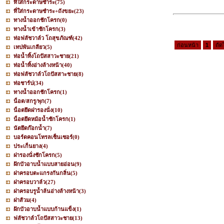
ที่ใส่กระดาษชำระ
(75)
ที่ใส่กระดาษชำระ+ถังขยะ
(23)
ทางน้ำออกชักโครก
(0)
ทางน้ำเข้าชักโครก
(3)
ท่อฟลัชวาล์ว โถสุขภัณฑ์
(42)
ก่อนหน้า
1
ถัด
เทปพันเกลียว
(5)
ท่อน้ำทิ้งโถปัสสาวะชาย
(21)
ท่อน้ำทิ้งอ่างล้างหน้า
(40)
ท่อฟลัชวาล์วโถปัสสาะชาย
(8)
ท่อชาร์ป
(34)
ทางน้ำออกชักโครก
(1)
น็อต/สกรู/พุก
(7)
น็อตยึดฝารองนั่ง
(10)
น็อตยึดหม้อน้ำชักโครก
(1)
นัตยึดก๊อกน้ำ
(7)
บอร์ดคอนโทรลเซ็นเซอร์
(0)
ประเก็นยาง
(4)
ฝารองนั่งชักโครก
(5)
ฝักบัวอาบน้ำแบบสายอ่อน
(9)
ฝาครอบตะแกรงกันกลิ่น
(5)
ฝาครอบวาล์ว
(27)
ฝาครอบรูน้ำล้นอ่างล้างหน้า
(3)
ฝาส้วม
(4)
ฝักบัวอาบน้ำแบบก้านแข็ง
(1)
ฟลัชวาล์วโถปัสสาวะชาย
(13)