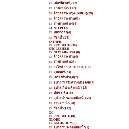
เฟอร์นิเจอร์
(292)
อ่างอาบน้ำ
(112)
โถปัสสาวะหญิง (BIDET)
(29)
โถปัสสาวะชาย
(60)
อ่างล้างหน้า
(416)
CONTI PLUS
ฟลัชวาล์ว
(4)
ก๊อกน้ำ
(23)
ESTHER
PRODUCT
(639)
ENGLEFIELD
NEW ARRIVAL
(0)
โถปัสสาวะชาย
(4)
อ่างล้างหน้า
(23)
อะไหล่ / SPARE PART
(16)
สุขภัณฑ์
(23)
เครื่องทำน้ำอุ่น
(7)
อุปกรณ์เสริมความปลอดภัย
(7)
อุปกรณ์ อ่างล้างหน้า
(25)
ฟลัชวาล์ว
(10)
อุปกรณ์ประกอบห้องน้ำ
(55)
ส่วนอาบน้ำ
(50)
ก๊อกน้ำ
(132)
GC
PRODUCT
(48)
GLOBO
BATHROOM
(9)
อุปกรณ์ประกอบห้องน้ำ
(1)