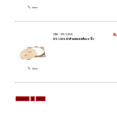
view
รหัส : HY-538/6
พิ
HY-538/6 ฝาส้วมทองเหลือง 6 นิ้ว
view
ก่อนหน้า
1
ถัดไป