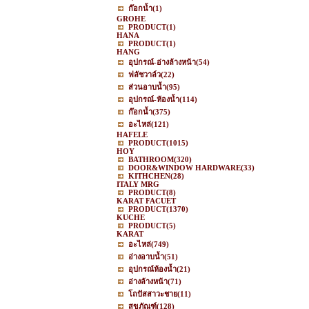
ก๊อกน้ำ
(1)
GROHE
PRODUCT
(1)
HANA
PRODUCT
(1)
HANG
อุปกรณ์-อ่างล้างหน้า
(54)
ฟลัชวาล์ว
(22)
ส่วนอาบน้ำ
(95)
อุปกรณ์-ห้องน้ำ
(114)
ก๊อกน้ำ
(375)
อะไหล่
(121)
HAFELE
PRODUCT
(1015)
HOY
BATHROOM
(320)
DOOR&WINDOW HARDWARE
(33)
KITHCHEN
(28)
ITALY MRG
PRODUCT
(8)
KARAT FACUET
PRODUCT
(1370)
KUCHE
PRODUCT
(5)
KARAT
อะไหล่
(749)
อ่างอาบน้ำ
(51)
อุปกรณ์ห้องน้ำ
(21)
อ่างล้างหน้า
(71)
โถปัสสาวะชาย
(11)
สุขภัณฑ์
(128)