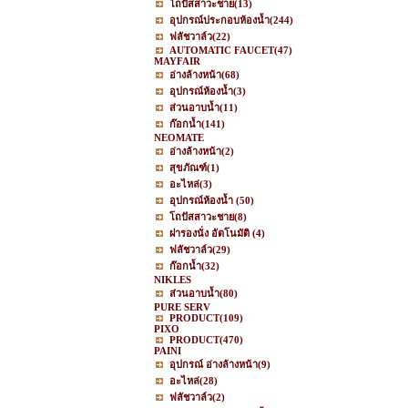
โถปัสสาวะชาย
(13)
อุปกรณ์ประกอบห้องน้ำ
(244)
ฟลัชวาล์ว
(22)
AUTOMATIC FAUCET
(47)
MAYFAIR
อ่างล้างหน้า
(68)
อุปกรณ์ห้องน้ำ
(3)
ส่วนอาบน้ำ
(11)
ก๊อกน้ำ
(141)
NEOMATE
อ่างล้างหน้า
(2)
สุขภัณฑ์
(1)
อะไหล่
(3)
อุปกรณ์ห้องน้ำ
(50)
โถปัสสาวะชาย
(8)
ฝารองนั่ง อัตโนมัติ
(4)
ฟลัชวาล์ว
(29)
ก๊อกน้ำ
(32)
NIKLES
ส่วนอาบน้ำ
(80)
PURE SERV
PRODUCT
(109)
PIXO
PRODUCT
(470)
PAINI
อุปกรณ์ อ่างล้างหน้า
(9)
อะไหล่
(28)
ฟลัชวาล์ว
(2)