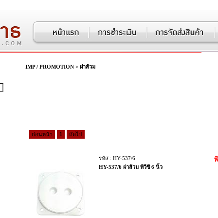
IMP / PROMOTION
>
ฝาส้วม
ก่อนหน้า
1
ถัดไป
รหัส : HY-537/6
พ
HY-537/6 ฝาส้วม พีวีซี 6 นิ้ว