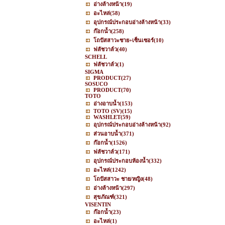
อ่างล้างหน้า
(19)
อะไหล่
(58)
อุปกรณ์ประกอบอ่างล้างหน้า
(33)
ก๊อกน้ำ
(258)
โถปัสสาวะชาย+เซ็นเซอร์
(10)
ฟลัชวาล์ว
(40)
SCHELL
ฟลัชวาล์ว
(1)
SIGMA
PRODUCT
(27)
SOSUCO
PRODUCT
(70)
TOTO
อ่างอาบน้ำ
(153)
TOTO (SV)
(15)
WASHLET
(59)
อุปกรณ์ประกอบอ่างล้างหน้า
(92)
ส่วนอาบน้ำ
(371)
ก๊อกน้ำ
(1526)
ฟลัชวาล์ว
(171)
อุปกรณ์ประกอบห้องน้ำ
(332)
อะไหล่
(1242)
โถปัสสาวะ ชาย/หญิง
(48)
อ่างล้างหน้า
(297)
สุขภัณฑ์
(321)
VISENTIN
ก๊อกน้ำ
(23)
อะไหล่
(1)