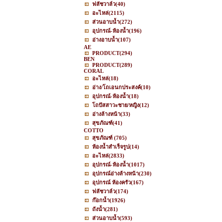
ฟลัชวาล์ว
(40)
อะไหล่
(2115)
ส่วนอาบน้ำ
(272)
อุปกรณ์-ห้องน้ำ
(196)
อ่างอาบน้ำ
(107)
AE
PRODUCT
(294)
BEN
PRODUCT
(289)
CORAL
อะไหล่
(18)
อ่าง/โถเอนกประสงค์
(10)
อุปกรณ์-ห้องน้ำ
(18)
โถปัสสาวะชาย/หญิง
(12)
อ่างล้างหน้า
(33)
สุขภัณฑ์
(41)
COTTO
สุขภัณฑ์
(705)
ห้องน้ำสำเร็จรูป
(14)
อะไหล่
(2833)
อุปกรณ์-ห้องน้ำ
(1017)
อุปกรณ์อ่างล้างหน้า
(230)
อุปกรณ์ ห้องครัว
(167)
ฟลัชวาล์ว
(174)
ก๊อกน้ำ
(1926)
ถังน้ำ
(281)
ส่วนอาบน้ำ
(593)