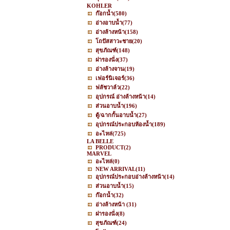
KOHLER
ก๊อกน้ำ
(580)
อ่างอาบน้ำ
(77)
อ่างล้างหน้า
(158)
โถปัสสาวะชาย
(20)
สุขภัณฑ์
(148)
ฝารองนั่ง
(37)
อ่างล้างจาน
(19)
เฟอร์นิเจอร์
(36)
ฟลัชวาล์ว
(22)
อุปกรณ์ อ่างล้างหน้า
(14)
ส่วนอาบน้ำ
(196)
ตู้/ฉากกั้นอาบน้ำ
(27)
อุปกรณ์ประกอบห้องน้ำ
(189)
อะไหล่
(725)
LA BELLE
PRODUCT
(2)
MARVEL
อะไหล่
(0)
NEW ARRIVAL
(11)
อุปกรณ์ประกอบอ่างล้างหน้า
(14)
ส่วนอาบน้ำ
(15)
ก๊อกน้ำ
(32)
อ่างล้างหน้า
(31)
ฝารองนั่ง
(8)
สุขภัณฑ์
(24)