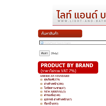
[Help]
AMERICAN STANDARD
สุขภัณฑ์
(379)
อ่างล้างหน้า
(286)
โถปัสสาวะชาย
(47)
NEW ARRIVAL
(5)
ฝารองนั่ง
(140)
อุปกรณ์-อ่างล้างหน้า
(67)
ก๊อกน้ำ
(693)