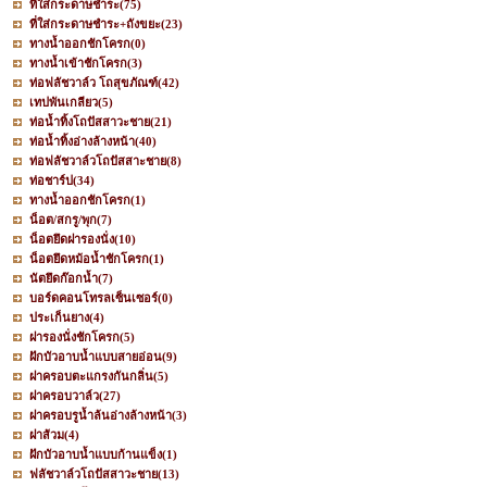
ที่ใส่กระดาษชำระ
(75)
ที่ใส่กระดาษชำระ+ถังขยะ
(23)
ทางน้ำออกชักโครก
(0)
ทางน้ำเข้าชักโครก
(3)
ท่อฟลัชวาล์ว โถสุขภัณฑ์
(42)
เทปพันเกลียว
(5)
ท่อน้ำทิ้งโถปัสสาวะชาย
(21)
ท่อน้ำทิ้งอ่างล้างหน้า
(40)
ท่อฟลัชวาล์วโถปัสสาะชาย
(8)
ท่อชาร์ป
(34)
ทางน้ำออกชักโครก
(1)
น็อต/สกรู/พุก
(7)
น็อตยึดฝารองนั่ง
(10)
น็อตยึดหม้อน้ำชักโครก
(1)
นัตยึดก๊อกน้ำ
(7)
บอร์ดคอนโทรลเซ็นเซอร์
(0)
ประเก็นยาง
(4)
ฝารองนั่งชักโครก
(5)
ฝักบัวอาบน้ำแบบสายอ่อน
(9)
ฝาครอบตะแกรงกันกลิ่น
(5)
ฝาครอบวาล์ว
(27)
ฝาครอบรูน้ำล้นอ่างล้างหน้า
(3)
ฝาส้วม
(4)
ฝักบัวอาบน้ำแบบก้านแข็ง
(1)
ฟลัชวาล์วโถปัสสาวะชาย
(13)