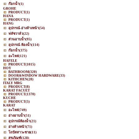
ก๊อกน้ำ
(1)
GROHE
PRODUCT
(1)
HANA
PRODUCT
(1)
HANG
อุปกรณ์-อ่างล้างหน้า
(54)
ฟลัชวาล์ว
(22)
ส่วนอาบน้ำ
(95)
อุปกรณ์-ห้องน้ำ
(114)
ก๊อกน้ำ
(375)
อะไหล่
(121)
HAFELE
PRODUCT
(1015)
HOY
BATHROOM
(320)
DOOR&WINDOW HARDWARE
(33)
KITHCHEN
(28)
ITALY MRG
PRODUCT
(8)
KARAT FACUET
PRODUCT
(1370)
KUCHE
PRODUCT
(5)
KARAT
อะไหล่
(749)
อ่างอาบน้ำ
(51)
อุปกรณ์ห้องน้ำ
(21)
อ่างล้างหน้า
(71)
โถปัสสาวะชาย
(11)
สุขภัณฑ์
(128)