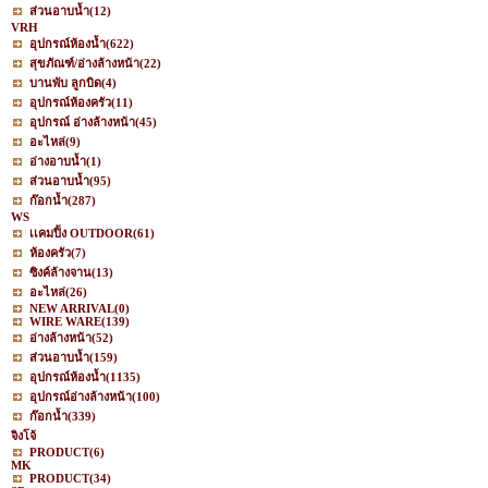
ส่วนอาบน้ำ
(12)
VRH
อุปกรณ์ห้องน้ำ
(622)
สุขภัณฑ์/อ่างล้างหน้า
(22)
บานพับ ลูกบิด
(4)
อุปกรณ์ห้องครัว
(11)
อุปกรณ์ อ่างล้างหน้า
(45)
อะไหล่
(9)
อ่างอาบน้ำ
(1)
ส่วนอาบน้ำ
(95)
ก๊อกน้ำ
(287)
WS
เเคมปิ้ง OUTDOOR
(61)
ห้องครัว
(7)
ซิงค์ล้างจาน
(13)
อะไหล่
(26)
NEW ARRIVAL
(0)
WIRE WARE
(139)
อ่างล้างหน้า
(52)
ส่วนอาบน้ำ
(159)
อุปกรณ์ห้องน้ำ
(1135)
อุปกรณ์อ่างล้างหน้า
(100)
ก๊อกน้ำ
(339)
จิงโจ้
PRODUCT
(6)
MK
PRODUCT
(34)