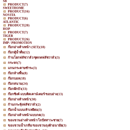
SB
PRODUCT
(7)
SWEETHOME
PRODUCT
(16)
NOVITA
PRODUCT
(6)
ATLANTIC
PRODUCT
(20)
HOP
PRODUCT
(7)
TIGER
PRODUCT
(26)
IMP / PROMOTION
ก๊อกอ่างล้างหน้า (SET)
(18)
ก๊อกตู้น้ำดื่ม
(12)
ก้านโยกฟลัชวาล์ว/ชุดกดฟลัชวาล์ว
(3)
กระจก
(7)
แกนกระดาษชำระ
(3)
ก๊อกล้างพื้น
(8)
ก๊อกบอล
(18)
ก๊อกสนาม
(24)
ก๊อกฝักบัว
(33)
ก๊อกซิงค์ แบบติดเคาน์เตอร์/ขอบอ่าง
(13)
ก๊อกอ่างล้างหน้า
(30)
ก้านกระทุ้งฟลัชวาล์ว
(2)
ก๊อกน้ำแบบเท้าเหยียบ
(3)
ก๊อกอ่างล้างหน้าแบบกด
(3)
ขอแขวนอ่างล้างหน้า/โถปัสสาวะชาย
(7)
ขอแขวนน้ำเกลือ/ขอแขวนถุงผ้าอนามัย
(3)