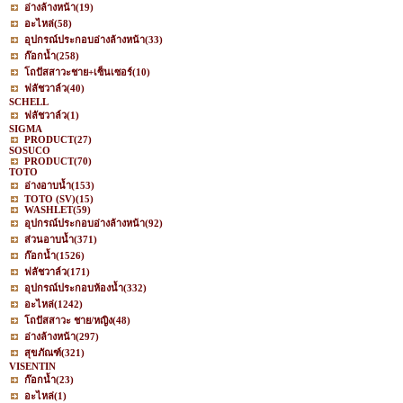
อ่างล้างหน้า
(19)
อะไหล่
(58)
อุปกรณ์ประกอบอ่างล้างหน้า
(33)
ก๊อกน้ำ
(258)
โถปัสสาวะชาย+เซ็นเซอร์
(10)
ฟลัชวาล์ว
(40)
SCHELL
ฟลัชวาล์ว
(1)
SIGMA
PRODUCT
(27)
SOSUCO
PRODUCT
(70)
TOTO
อ่างอาบน้ำ
(153)
TOTO (SV)
(15)
WASHLET
(59)
อุปกรณ์ประกอบอ่างล้างหน้า
(92)
ส่วนอาบน้ำ
(371)
ก๊อกน้ำ
(1526)
ฟลัชวาล์ว
(171)
อุปกรณ์ประกอบห้องน้ำ
(332)
อะไหล่
(1242)
โถปัสสาวะ ชาย/หญิง
(48)
อ่างล้างหน้า
(297)
สุขภัณฑ์
(321)
VISENTIN
ก๊อกน้ำ
(23)
อะไหล่
(1)