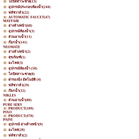
โถปัสสาวะชาย
(13)
อุปกรณ์ประกอบห้องน้ำ
(244)
ฟลัชวาล์ว
(22)
AUTOMATIC FAUCET
(47)
MAYFAIR
อ่างล้างหน้า
(68)
อุปกรณ์ห้องน้ำ
(3)
ส่วนอาบน้ำ
(11)
ก๊อกน้ำ
(141)
NEOMATE
อ่างล้างหน้า
(2)
สุขภัณฑ์
(1)
อะไหล่
(3)
อุปกรณ์ห้องน้ำ
(50)
โถปัสสาวะชาย
(8)
ฝารองนั่ง อัตโนมัติ
(4)
ฟลัชวาล์ว
(29)
ก๊อกน้ำ
(32)
NIKLES
ส่วนอาบน้ำ
(80)
PURE SERV
PRODUCT
(109)
PIXO
PRODUCT
(470)
PAINI
อุปกรณ์ อ่างล้างหน้า
(9)
อะไหล่
(28)
ฟลัชวาล์ว
(2)