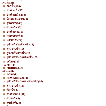
KOHLER
ก๊อกน้ำ
(580)
อ่างอาบน้ำ
(77)
อ่างล้างหน้า
(158)
โถปัสสาวะชาย
(20)
สุขภัณฑ์
(148)
ฝารองนั่ง
(37)
อ่างล้างจาน
(19)
เฟอร์นิเจอร์
(36)
ฟลัชวาล์ว
(22)
อุปกรณ์ อ่างล้างหน้า
(14)
ส่วนอาบน้ำ
(196)
ตู้/ฉากกั้นอาบน้ำ
(27)
อุปกรณ์ประกอบห้องน้ำ
(189)
อะไหล่
(725)
LA BELLE
PRODUCT
(2)
MARVEL
อะไหล่
(0)
NEW ARRIVAL
(11)
อุปกรณ์ประกอบอ่างล้างหน้า
(14)
ส่วนอาบน้ำ
(15)
ก๊อกน้ำ
(32)
อ่างล้างหน้า
(31)
ฝารองนั่ง
(8)
สุขภัณฑ์
(24)