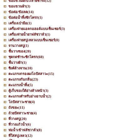
ขอแขวนฝักบัว/สายชำระ
(12)
ขอแขวนผ้า
(3)
ข้อต่อ/ข้อลด
(14)
ข้อต่อน้ำทิ้งชักโครก
(1)
เครื่องเป่ามือ
(1)
เครื่องจ่ายแอลกอฮอล์แบบเซ็นเซอร์
(3)
เครื่องจ่ายน้ำยาฟลัชวาล์ว
(1)
เครื่องจ่ายสบู่เหลวแบบเซ็นเซอร์
(0)
จานวางสบู่
(1)
ชั้นวางของ
(20)
ชุดกดชำระชักโครก
(60)
ชั้นวางผ้า
(1)
ซิงค์ล้างจาน
(10)
ตะแกรงกรองผงโถปัสสาวะ
(15)
ตะแกรงกันกลิ่น
(23)
ตะแกรงน้ำทิ้ง
(5)
ตู้เก็บของใต้อ่างล้างหน้า
(3)
ตะแกรงสำหรับอ่างอาบน้ำ
(2)
โถปัสสาวะชาย
(4)
ถังขยะ
(11)
ถ้วยปัสสาวะชาย
(4)
ที่วางสบู่
(20)
ที่วางแก้วน้ำ
(6)
ท่อน้ำเข้าฟลัชวาล์ว
(8)
ที่ใส่สบู่เหลว
(12)