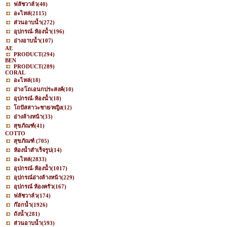
ฟลัชวาล์ว
(40)
อะไหล่
(2115)
ส่วนอาบน้ำ
(272)
อุปกรณ์-ห้องน้ำ
(196)
อ่างอาบน้ำ
(107)
AE
PRODUCT
(294)
BEN
PRODUCT
(289)
CORAL
อะไหล่
(18)
อ่าง/โถเอนกประสงค์
(10)
อุปกรณ์-ห้องน้ำ
(18)
โถปัสสาวะชาย/หญิง
(12)
อ่างล้างหน้า
(33)
สุขภัณฑ์
(41)
COTTO
สุขภัณฑ์
(705)
ห้องน้ำสำเร็จรูป
(14)
อะไหล่
(2833)
อุปกรณ์-ห้องน้ำ
(1017)
อุปกรณ์อ่างล้างหน้า
(229)
อุปกรณ์ ห้องครัว
(167)
ฟลัชวาล์ว
(174)
ก๊อกน้ำ
(1926)
ถังน้ำ
(281)
ส่วนอาบน้ำ
(593)