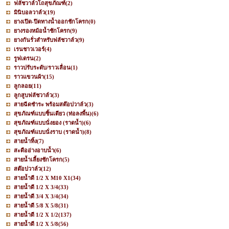
ฟลัชวาล์วโถสุขภัณฑ์
(2)
มินิบอลวาล์ว
(19)
ยางเปิด-ปิดทางน้ำออกชักโครก
(0)
ยางรองหม้อน้ำชักโครก
(9)
ยางกันรั่วสำหรับฟลัชวาล์ว
(9)
เรนชาวเวอร์
(4)
รูฟเดรน
(2)
ราวปรับระดับ/ราวเลื่อน
(1)
ราวแขวนผ้า
(15)
ลูกลอย
(11)
ลูกสูบฟลัชวาล์ว
(3)
สายฉีดชำระ พร้อมสต๊อปวาล์ว
(3)
สุขภัณฑ์แบบชิ้นเดียว (ท่อลงพื้น)
(6)
สุขภัณฑ์แบบนั่งยอง (ราดน้ำ)
(6)
สุขภัณฑ์แบบนั่งราบ (ราดน้ำ)
(8)
สายน้ำทิ้ง
(7)
สะดืออ่างอาบน้ำ
(6)
สายน้ำเลี้ยงชักโครก
(5)
สต๊อปวาล์ว
(12)
สายน้ำดี 1/2 X M10 X1
(34)
สายน้ำดี 1/2 X 3/4
(33)
สายน้ำดี 3/4 X 3/4
(34)
สายน้ำดี 5/8 X 5/8
(31)
สายน้ำดี 1/2 X 1/2
(137)
สายน้ำดี 1/2 X 5/8
(56)