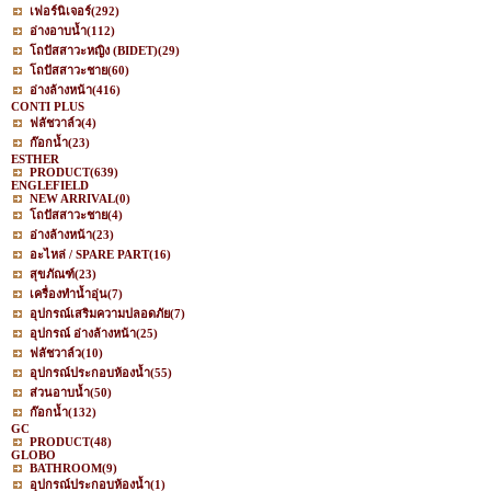
เฟอร์นิเจอร์
(292)
อ่างอาบน้ำ
(112)
โถปัสสาวะหญิง (BIDET)
(29)
โถปัสสาวะชาย
(60)
อ่างล้างหน้า
(416)
CONTI PLUS
ฟลัชวาล์ว
(4)
ก๊อกน้ำ
(23)
ESTHER
PRODUCT
(639)
ENGLEFIELD
NEW ARRIVAL
(0)
โถปัสสาวะชาย
(4)
อ่างล้างหน้า
(23)
อะไหล่ / SPARE PART
(16)
สุขภัณฑ์
(23)
เครื่องทำน้ำอุ่น
(7)
อุปกรณ์เสริมความปลอดภัย
(7)
อุปกรณ์ อ่างล้างหน้า
(25)
ฟลัชวาล์ว
(10)
อุปกรณ์ประกอบห้องน้ำ
(55)
ส่วนอาบน้ำ
(50)
ก๊อกน้ำ
(132)
GC
PRODUCT
(48)
GLOBO
BATHROOM
(9)
อุปกรณ์ประกอบห้องน้ำ
(1)