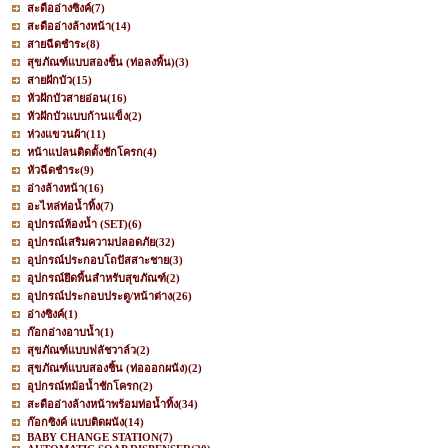
สะดืออ่างซิงค์
(7)
สะดืออ่างล้างหน้า
(14)
สายฉีดชำระ
(8)
สุขภัณฑ์แบบสองชิ้น (ท่อลงพื้น)
(3)
สายฝักบัว
(15)
หัวฝักบัวสายอ่อน
(16)
หัวฝักบัวแบบก้านแข็ง
(2)
ห่วงแขวนผ้า
(11)
หน้าแปลนติดตั้งชักโครก
(4)
หัวฉีดชำระ
(9)
อ่างล้างหน้า
(16)
อะไหล่ท่อน้ำทิ้ง
(7)
อุปกรณ์ห้องน้ำ (SET)
(6)
อุปกรณ์เสริมความปลอดภัย
(32)
อุปกรณ์ประกอบโถปัสสาะชาย
(3)
อุปกรณ์ยึดพื้นสำหรับสุขภัณฑ์
(2)
อุปกรณ์ประกอบประตู/หน้าต่าง
(26)
อ่างซิงค์
(1)
ก๊อกอ่างอาบน้ำ
(1)
สุขภัณฑ์แบบฟลัชวาล์ว
(2)
สุขภัณฑ์แบบสองชิ้น (ท่อออกผนัง)
(2)
อุปกรณ์หม้อน้ำชักโครก
(2)
สะดืออ่างล้างหน้าพร้อมท่อน้ำทิ้ง
(34)
ก๊อกซิงค์ แบบติดผนัง
(14)
BABY CHANGE STATION
(7)