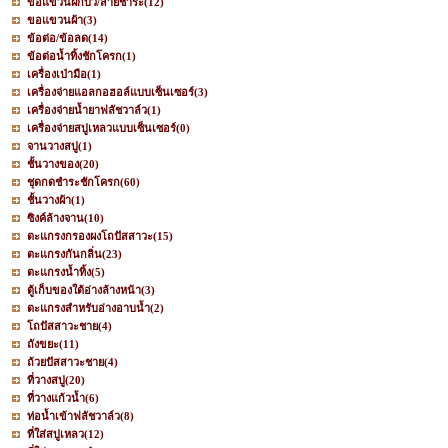
ขอแขวนฝักบัว/สายชำระ
(12)
ขอแขวนผ้า
(3)
ข้อต่อ/ข้อลด
(14)
ข้อต่อน้ำทิ้งชักโครก
(1)
เครื่องเป่ามือ
(1)
เครื่องจ่ายแอลกอฮอล์แบบเซ็นเซอร์
(3)
เครื่องจ่ายน้ำยาฟลัชวาล์ว
(1)
เครื่องจ่ายสบู่เหลวแบบเซ็นเซอร์
(0)
จานวางสบู่
(1)
ชั้นวางของ
(20)
ชุดกดชำระชักโครก
(60)
ชั้นวางผ้า
(1)
ซิงค์ล้างจาน
(10)
ตะแกรงกรองผงโถปัสสาวะ
(15)
ตะแกรงกันกลิ่น
(23)
ตะแกรงน้ำทิ้ง
(5)
ตู้เก็บของใต้อ่างล้างหน้า
(3)
ตะแกรงสำหรับอ่างอาบน้ำ
(2)
โถปัสสาวะชาย
(4)
ถังขยะ
(11)
ถ้วยปัสสาวะชาย
(4)
ที่วางสบู่
(20)
ที่วางแก้วน้ำ
(6)
ท่อน้ำเข้าฟลัชวาล์ว
(8)
ที่ใส่สบู่เหลว
(12)