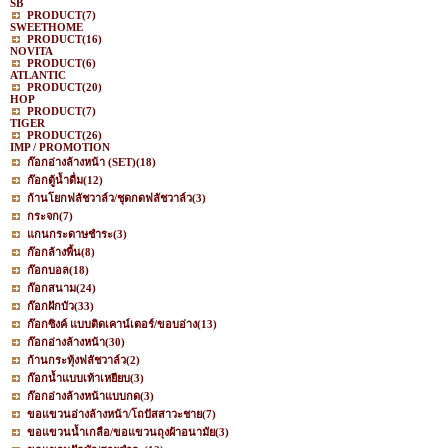
SB
PRODUCT
(7)
SWEETHOME
PRODUCT
(16)
NOVITA
PRODUCT
(6)
ATLANTIC
PRODUCT
(20)
HOP
PRODUCT
(7)
TIGER
PRODUCT
(26)
IMP / PROMOTION
ก๊อกอ่างล้างหน้า (SET)
(18)
ก๊อกตู้น้ำดื่ม
(12)
ก้านโยกฟลัชวาล์ว/ชุดกดฟลัชวาล์ว
(3)
กระจก
(7)
แกนกระดาษชำระ
(3)
ก๊อกล้างพื้น
(8)
ก๊อกบอล
(18)
ก๊อกสนาม
(24)
ก๊อกฝักบัว
(33)
ก๊อกซิงค์ แบบติดเคาน์เตอร์/ขอบอ่าง
(13)
ก๊อกอ่างล้างหน้า
(30)
ก้านกระทุ้งฟลัชวาล์ว
(2)
ก๊อกน้ำแบบเท้าเหยียบ
(3)
ก๊อกอ่างล้างหน้าแบบกด
(3)
ขอแขวนอ่างล้างหน้า/โถปัสสาวะชาย
(7)
ขอแขวนน้ำเกลือ/ขอแขวนถุงผ้าอนามัย
(3)