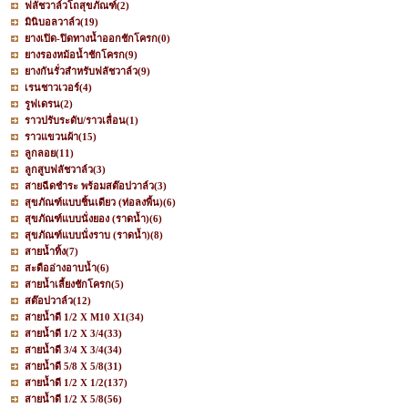
ฟลัชวาล์วโถสุขภัณฑ์
(2)
มินิบอลวาล์ว
(19)
ยางเปิด-ปิดทางน้ำออกชักโครก
(0)
ยางรองหม้อน้ำชักโครก
(9)
ยางกันรั่วสำหรับฟลัชวาล์ว
(9)
เรนชาวเวอร์
(4)
รูฟเดรน
(2)
ราวปรับระดับ/ราวเลื่อน
(1)
ราวแขวนผ้า
(15)
ลูกลอย
(11)
ลูกสูบฟลัชวาล์ว
(3)
สายฉีดชำระ พร้อมสต๊อปวาล์ว
(3)
สุขภัณฑ์แบบชิ้นเดียว (ท่อลงพื้น)
(6)
สุขภัณฑ์แบบนั่งยอง (ราดน้ำ)
(6)
สุขภัณฑ์แบบนั่งราบ (ราดน้ำ)
(8)
สายน้ำทิ้ง
(7)
สะดืออ่างอาบน้ำ
(6)
สายน้ำเลี้ยงชักโครก
(5)
สต๊อปวาล์ว
(12)
สายน้ำดี 1/2 X M10 X1
(34)
สายน้ำดี 1/2 X 3/4
(33)
สายน้ำดี 3/4 X 3/4
(34)
สายน้ำดี 5/8 X 5/8
(31)
สายน้ำดี 1/2 X 1/2
(137)
สายน้ำดี 1/2 X 5/8
(56)