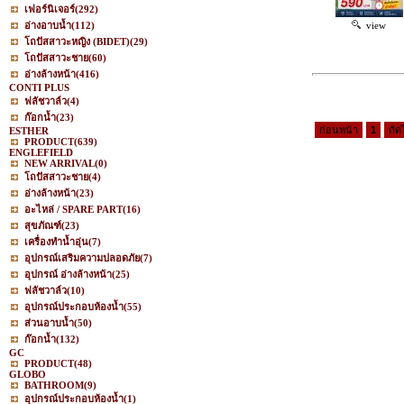
เฟอร์นิเจอร์
(292)
อ่างอาบน้ำ
(112)
view
โถปัสสาวะหญิง (BIDET)
(29)
โถปัสสาวะชาย
(60)
อ่างล้างหน้า
(416)
CONTI PLUS
ฟลัชวาล์ว
(4)
ก๊อกน้ำ
(23)
ก่อนหน้า
1
ถัด
ESTHER
PRODUCT
(639)
ENGLEFIELD
NEW ARRIVAL
(0)
โถปัสสาวะชาย
(4)
อ่างล้างหน้า
(23)
อะไหล่ / SPARE PART
(16)
สุขภัณฑ์
(23)
เครื่องทำน้ำอุ่น
(7)
อุปกรณ์เสริมความปลอดภัย
(7)
อุปกรณ์ อ่างล้างหน้า
(25)
ฟลัชวาล์ว
(10)
อุปกรณ์ประกอบห้องน้ำ
(55)
ส่วนอาบน้ำ
(50)
ก๊อกน้ำ
(132)
GC
PRODUCT
(48)
GLOBO
BATHROOM
(9)
อุปกรณ์ประกอบห้องน้ำ
(1)