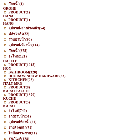
ก๊อกน้ำ
(1)
GROHE
PRODUCT
(1)
HANA
PRODUCT
(1)
HANG
อุปกรณ์-อ่างล้างหน้า
(54)
ฟลัชวาล์ว
(22)
ส่วนอาบน้ำ
(95)
อุปกรณ์-ห้องน้ำ
(114)
ก๊อกน้ำ
(375)
อะไหล่
(121)
HAFELE
PRODUCT
(1015)
HOY
BATHROOM
(320)
DOOR&WINDOW HARDWARE
(33)
KITHCHEN
(28)
ITALY MRG
PRODUCT
(8)
KARAT FACUET
PRODUCT
(1370)
KUCHE
PRODUCT
(5)
KARAT
อะไหล่
(749)
อ่างอาบน้ำ
(51)
อุปกรณ์ห้องน้ำ
(21)
อ่างล้างหน้า
(71)
โถปัสสาวะชาย
(11)
สุขภัณฑ์
(128)