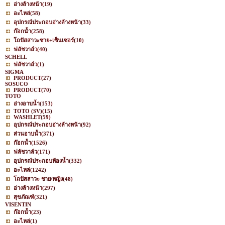
อ่างล้างหน้า
(19)
อะไหล่
(58)
อุปกรณ์ประกอบอ่างล้างหน้า
(33)
ก๊อกน้ำ
(258)
โถปัสสาวะชาย+เซ็นเซอร์
(10)
ฟลัชวาล์ว
(40)
SCHELL
ฟลัชวาล์ว
(1)
SIGMA
PRODUCT
(27)
SOSUCO
PRODUCT
(70)
TOTO
อ่างอาบน้ำ
(153)
TOTO (SV)
(15)
WASHLET
(59)
อุปกรณ์ประกอบอ่างล้างหน้า
(92)
ส่วนอาบน้ำ
(371)
ก๊อกน้ำ
(1526)
ฟลัชวาล์ว
(171)
อุปกรณ์ประกอบห้องน้ำ
(332)
อะไหล่
(1242)
โถปัสสาวะ ชาย/หญิง
(48)
อ่างล้างหน้า
(297)
สุขภัณฑ์
(321)
VISENTIN
ก๊อกน้ำ
(23)
อะไหล่
(1)