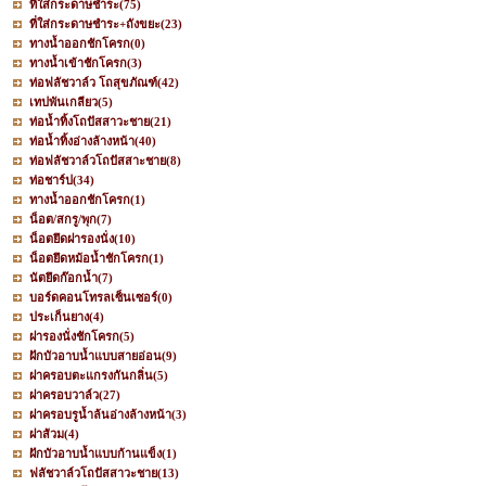
ที่ใส่กระดาษชำระ
(75)
ที่ใส่กระดาษชำระ+ถังขยะ
(23)
ทางน้ำออกชักโครก
(0)
ทางน้ำเข้าชักโครก
(3)
ท่อฟลัชวาล์ว โถสุขภัณฑ์
(42)
เทปพันเกลียว
(5)
ท่อน้ำทิ้งโถปัสสาวะชาย
(21)
ท่อน้ำทิ้งอ่างล้างหน้า
(40)
ท่อฟลัชวาล์วโถปัสสาะชาย
(8)
ท่อชาร์ป
(34)
ทางน้ำออกชักโครก
(1)
น็อต/สกรู/พุก
(7)
น็อตยึดฝารองนั่ง
(10)
น็อตยึดหม้อน้ำชักโครก
(1)
นัตยึดก๊อกน้ำ
(7)
บอร์ดคอนโทรลเซ็นเซอร์
(0)
ประเก็นยาง
(4)
ฝารองนั่งชักโครก
(5)
ฝักบัวอาบน้ำแบบสายอ่อน
(9)
ฝาครอบตะแกรงกันกลิ่น
(5)
ฝาครอบวาล์ว
(27)
ฝาครอบรูน้ำล้นอ่างล้างหน้า
(3)
ฝาส้วม
(4)
ฝักบัวอาบน้ำแบบก้านแข็ง
(1)
ฟลัชวาล์วโถปัสสาวะชาย
(13)