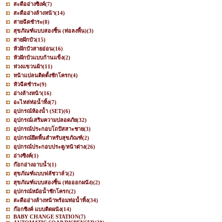
สะดืออ่างซิงค์
(7)
สะดืออ่างล้างหน้า
(14)
สายฉีดชำระ
(8)
สุขภัณฑ์แบบสองชิ้น (ท่อลงพื้น)
(3)
สายฝักบัว
(15)
หัวฝักบัวสายอ่อน
(16)
หัวฝักบัวแบบก้านแข็ง
(2)
ห่วงแขวนผ้า
(11)
หน้าแปลนติดตั้งชักโครก
(4)
หัวฉีดชำระ
(9)
อ่างล้างหน้า
(16)
อะไหล่ท่อน้ำทิ้ง
(7)
อุปกรณ์ห้องน้ำ (SET)
(6)
อุปกรณ์เสริมความปลอดภัย
(32)
อุปกรณ์ประกอบโถปัสสาะชาย
(3)
อุปกรณ์ยึดพื้นสำหรับสุขภัณฑ์
(2)
อุปกรณ์ประกอบประตู/หน้าต่าง
(26)
อ่างซิงค์
(1)
ก๊อกอ่างอาบน้ำ
(1)
สุขภัณฑ์แบบฟลัชวาล์ว
(2)
สุขภัณฑ์แบบสองชิ้น (ท่อออกผนัง)
(2)
อุปกรณ์หม้อน้ำชักโครก
(2)
สะดืออ่างล้างหน้าพร้อมท่อน้ำทิ้ง
(34)
ก๊อกซิงค์ แบบติดผนัง
(14)
BABY CHANGE STATION
(7)