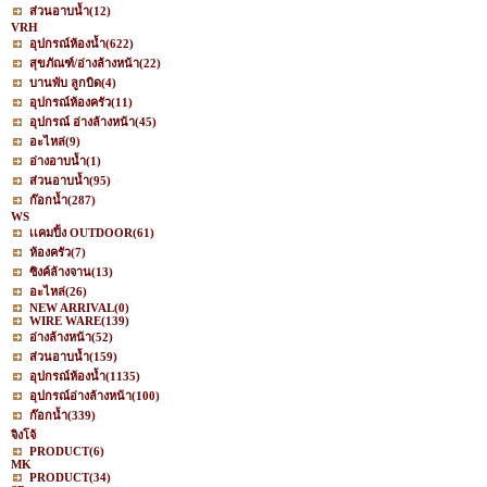
ส่วนอาบน้ำ
(12)
VRH
อุปกรณ์ห้องน้ำ
(622)
สุขภัณฑ์/อ่างล้างหน้า
(22)
บานพับ ลูกบิด
(4)
อุปกรณ์ห้องครัว
(11)
อุปกรณ์ อ่างล้างหน้า
(45)
อะไหล่
(9)
อ่างอาบน้ำ
(1)
ส่วนอาบน้ำ
(95)
ก๊อกน้ำ
(287)
WS
เเคมปิ้ง OUTDOOR
(61)
ห้องครัว
(7)
ซิงค์ล้างจาน
(13)
อะไหล่
(26)
NEW ARRIVAL
(0)
WIRE WARE
(139)
อ่างล้างหน้า
(52)
ส่วนอาบน้ำ
(159)
อุปกรณ์ห้องน้ำ
(1135)
อุปกรณ์อ่างล้างหน้า
(100)
ก๊อกน้ำ
(339)
จิงโจ้
PRODUCT
(6)
MK
PRODUCT
(34)