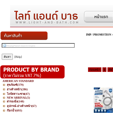
IMP / PROMOTION
[Help]
ก่อนหน้า
1
ถัด
AMERICAN STANDARD
สุขภัณฑ์
(379)
อ่างล้างหน้า
(286)
โถปัสสาวะชาย
(47)
NEW ARRIVAL
(5)
ฝารองนั่ง
(140)
อุปกรณ์-อ่างล้างหน้า
(67)
ก๊อกน้ำ
(693)