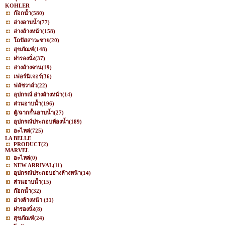
KOHLER
ก๊อกน้ำ
(580)
อ่างอาบน้ำ
(77)
อ่างล้างหน้า
(158)
โถปัสสาวะชาย
(20)
สุขภัณฑ์
(148)
ฝารองนั่ง
(37)
อ่างล้างจาน
(19)
เฟอร์นิเจอร์
(36)
ฟลัชวาล์ว
(22)
อุปกรณ์ อ่างล้างหน้า
(14)
ส่วนอาบน้ำ
(196)
ตู้/ฉากกั้นอาบน้ำ
(27)
อุปกรณ์ประกอบห้องน้ำ
(189)
อะไหล่
(725)
LA BELLE
PRODUCT
(2)
MARVEL
อะไหล่
(0)
NEW ARRIVAL
(11)
อุปกรณ์ประกอบอ่างล้างหน้า
(14)
ส่วนอาบน้ำ
(15)
ก๊อกน้ำ
(32)
อ่างล้างหน้า
(31)
ฝารองนั่ง
(8)
สุขภัณฑ์
(24)