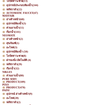
โถปัสสาวะชาย
(13)
อุปกรณ์ประกอบห้องน้ำ
(244)
ฟลัชวาล์ว
(22)
AUTOMATIC FAUCET
(47)
MAYFAIR
อ่างล้างหน้า
(68)
อุปกรณ์ห้องน้ำ
(3)
ส่วนอาบน้ำ
(11)
ก๊อกน้ำ
(141)
NEOMATE
อ่างล้างหน้า
(2)
สุขภัณฑ์
(1)
อะไหล่
(3)
อุปกรณ์ห้องน้ำ
(50)
โถปัสสาวะชาย
(8)
ฝารองนั่ง อัตโนมัติ
(4)
ฟลัชวาล์ว
(29)
ก๊อกน้ำ
(32)
NIKLES
ส่วนอาบน้ำ
(80)
PURE SERV
PRODUCT
(109)
PIXO
PRODUCT
(470)
PAINI
อุปกรณ์ อ่างล้างหน้า
(9)
อะไหล่
(28)
ฟลัชวาล์ว
(2)