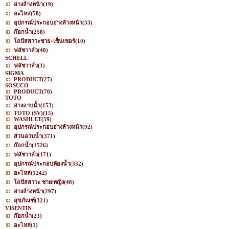
อ่างล้างหน้า
(19)
อะไหล่
(58)
อุปกรณ์ประกอบอ่างล้างหน้า
(33)
ก๊อกน้ำ
(258)
โถปัสสาวะชาย+เซ็นเซอร์
(10)
ฟลัชวาล์ว
(40)
SCHELL
ฟลัชวาล์ว
(1)
SIGMA
PRODUCT
(27)
SOSUCO
PRODUCT
(70)
TOTO
อ่างอาบน้ำ
(153)
TOTO (SV)
(15)
WASHLET
(59)
อุปกรณ์ประกอบอ่างล้างหน้า
(92)
ส่วนอาบน้ำ
(371)
ก๊อกน้ำ
(1526)
ฟลัชวาล์ว
(171)
อุปกรณ์ประกอบห้องน้ำ
(332)
อะไหล่
(1242)
โถปัสสาวะ ชาย/หญิง
(48)
อ่างล้างหน้า
(297)
สุขภัณฑ์
(321)
VISENTIN
ก๊อกน้ำ
(23)
อะไหล่
(1)