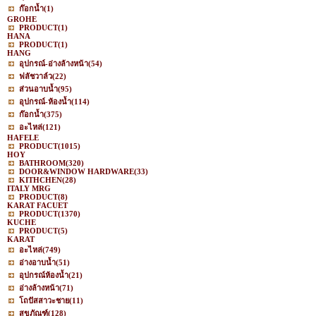
ก๊อกน้ำ
(1)
GROHE
PRODUCT
(1)
HANA
PRODUCT
(1)
HANG
อุปกรณ์-อ่างล้างหน้า
(54)
ฟลัชวาล์ว
(22)
ส่วนอาบน้ำ
(95)
อุปกรณ์-ห้องน้ำ
(114)
ก๊อกน้ำ
(375)
อะไหล่
(121)
HAFELE
PRODUCT
(1015)
HOY
BATHROOM
(320)
DOOR&WINDOW HARDWARE
(33)
KITHCHEN
(28)
ITALY MRG
PRODUCT
(8)
KARAT FACUET
PRODUCT
(1370)
KUCHE
PRODUCT
(5)
KARAT
อะไหล่
(749)
อ่างอาบน้ำ
(51)
อุปกรณ์ห้องน้ำ
(21)
อ่างล้างหน้า
(71)
โถปัสสาวะชาย
(11)
สุขภัณฑ์
(128)