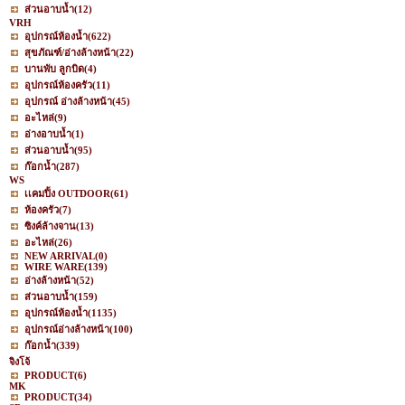
ส่วนอาบน้ำ
(12)
VRH
อุปกรณ์ห้องน้ำ
(622)
สุขภัณฑ์/อ่างล้างหน้า
(22)
บานพับ ลูกบิด
(4)
อุปกรณ์ห้องครัว
(11)
อุปกรณ์ อ่างล้างหน้า
(45)
อะไหล่
(9)
อ่างอาบน้ำ
(1)
ส่วนอาบน้ำ
(95)
ก๊อกน้ำ
(287)
WS
เเคมปิ้ง OUTDOOR
(61)
ห้องครัว
(7)
ซิงค์ล้างจาน
(13)
อะไหล่
(26)
NEW ARRIVAL
(0)
WIRE WARE
(139)
อ่างล้างหน้า
(52)
ส่วนอาบน้ำ
(159)
อุปกรณ์ห้องน้ำ
(1135)
อุปกรณ์อ่างล้างหน้า
(100)
ก๊อกน้ำ
(339)
จิงโจ้
PRODUCT
(6)
MK
PRODUCT
(34)