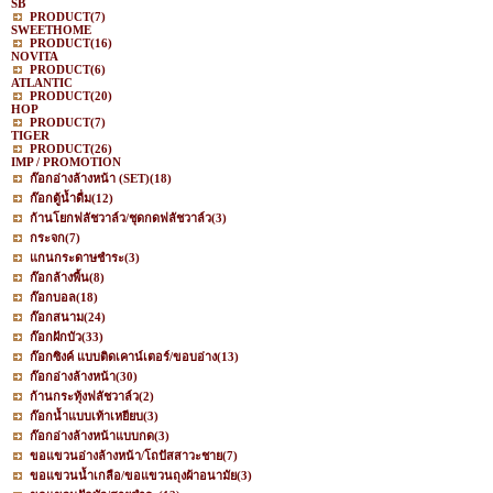
SB
PRODUCT
(7)
SWEETHOME
PRODUCT
(16)
NOVITA
PRODUCT
(6)
ATLANTIC
PRODUCT
(20)
HOP
PRODUCT
(7)
TIGER
PRODUCT
(26)
IMP / PROMOTION
ก๊อกอ่างล้างหน้า (SET)
(18)
ก๊อกตู้น้ำดื่ม
(12)
ก้านโยกฟลัชวาล์ว/ชุดกดฟลัชวาล์ว
(3)
กระจก
(7)
แกนกระดาษชำระ
(3)
ก๊อกล้างพื้น
(8)
ก๊อกบอล
(18)
ก๊อกสนาม
(24)
ก๊อกฝักบัว
(33)
ก๊อกซิงค์ แบบติดเคาน์เตอร์/ขอบอ่าง
(13)
ก๊อกอ่างล้างหน้า
(30)
ก้านกระทุ้งฟลัชวาล์ว
(2)
ก๊อกน้ำแบบเท้าเหยียบ
(3)
ก๊อกอ่างล้างหน้าแบบกด
(3)
ขอแขวนอ่างล้างหน้า/โถปัสสาวะชาย
(7)
ขอแขวนน้ำเกลือ/ขอแขวนถุงผ้าอนามัย
(3)