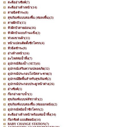
สะดืออ่างซิงค์
(7)
สะดืออ่างล้างหน้า
(14)
สายฉีดชำระ
(8)
สุขภัณฑ์แบบสองชิ้น (ท่อลงพื้น)
(3)
สายฝักบัว
(15)
หัวฝักบัวสายอ่อน
(16)
หัวฝักบัวแบบก้านแข็ง
(2)
ห่วงแขวนผ้า
(11)
หน้าแปลนติดตั้งชักโครก
(4)
หัวฉีดชำระ
(9)
อ่างล้างหน้า
(16)
อะไหล่ท่อน้ำทิ้ง
(7)
อุปกรณ์ห้องน้ำ (SET)
(6)
อุปกรณ์เสริมความปลอดภัย
(32)
อุปกรณ์ประกอบโถปัสสาะชาย
(3)
อุปกรณ์ยึดพื้นสำหรับสุขภัณฑ์
(2)
อุปกรณ์ประกอบประตู/หน้าต่าง
(26)
อ่างซิงค์
(1)
ก๊อกอ่างอาบน้ำ
(1)
สุขภัณฑ์แบบฟลัชวาล์ว
(2)
สุขภัณฑ์แบบสองชิ้น (ท่อออกผนัง)
(2)
อุปกรณ์หม้อน้ำชักโครก
(2)
สะดืออ่างล้างหน้าพร้อมท่อน้ำทิ้ง
(34)
ก๊อกซิงค์ แบบติดผนัง
(14)
BABY CHANGE STATION
(7)