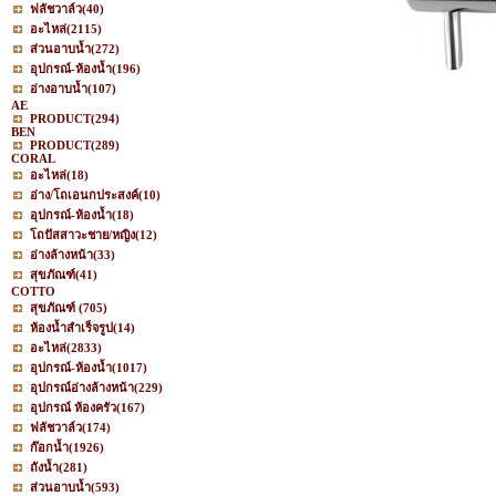
ฟลัชวาล์ว
(40)
อะไหล่
(2115)
ส่วนอาบน้ำ
(272)
อุปกรณ์-ห้องน้ำ
(196)
อ่างอาบน้ำ
(107)
AE
PRODUCT
(294)
BEN
PRODUCT
(289)
CORAL
อะไหล่
(18)
อ่าง/โถเอนกประสงค์
(10)
อุปกรณ์-ห้องน้ำ
(18)
โถปัสสาวะชาย/หญิง
(12)
อ่างล้างหน้า
(33)
สุขภัณฑ์
(41)
COTTO
สุขภัณฑ์
(705)
ห้องน้ำสำเร็จรูป
(14)
อะไหล่
(2833)
อุปกรณ์-ห้องน้ำ
(1017)
อุปกรณ์อ่างล้างหน้า
(229)
อุปกรณ์ ห้องครัว
(167)
ฟลัชวาล์ว
(174)
ก๊อกน้ำ
(1926)
ถังน้ำ
(281)
ส่วนอาบน้ำ
(593)