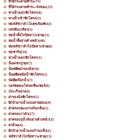
ที่ใส่กระดาษชำระ
(75)
ที่ใส่กระดาษชำระ+ถังขยะ
(23)
ทางน้ำออกชักโครก
(0)
ทางน้ำเข้าชักโครก
(3)
ท่อฟลัชวาล์ว โถสุขภัณฑ์
(42)
เทปพันเกลียว
(5)
ท่อน้ำทิ้งโถปัสสาวะชาย
(21)
ท่อน้ำทิ้งอ่างล้างหน้า
(40)
ท่อฟลัชวาล์วโถปัสสาะชาย
(8)
ท่อชาร์ป
(34)
ทางน้ำออกชักโครก
(1)
น็อต/สกรู/พุก
(7)
น็อตยึดฝารองนั่ง
(10)
น็อตยึดหม้อน้ำชักโครก
(1)
นัตยึดก๊อกน้ำ
(7)
บอร์ดคอนโทรลเซ็นเซอร์
(0)
ประเก็นยาง
(4)
ฝารองนั่งชักโครก
(5)
ฝักบัวอาบน้ำแบบสายอ่อน
(9)
ฝาครอบตะแกรงกันกลิ่น
(5)
ฝาครอบวาล์ว
(27)
ฝาครอบรูน้ำล้นอ่างล้างหน้า
(3)
ฝาส้วม
(4)
ฝักบัวอาบน้ำแบบก้านแข็ง
(1)
ฟลัชวาล์วโถปัสสาวะชาย
(13)