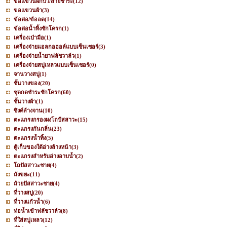
ขอแขวนฝักบัว/สายชำระ
(12)
ขอแขวนผ้า
(3)
ข้อต่อ/ข้อลด
(14)
ข้อต่อน้ำทิ้งชักโครก
(1)
เครื่องเป่ามือ
(1)
เครื่องจ่ายแอลกอฮอล์แบบเซ็นเซอร์
(3)
เครื่องจ่ายน้ำยาฟลัชวาล์ว
(1)
เครื่องจ่ายสบู่เหลวแบบเซ็นเซอร์
(0)
จานวางสบู่
(1)
ชั้นวางของ
(20)
ชุดกดชำระชักโครก
(60)
ชั้นวางผ้า
(1)
ซิงค์ล้างจาน
(10)
ตะแกรงกรองผงโถปัสสาวะ
(15)
ตะแกรงกันกลิ่น
(23)
ตะแกรงน้ำทิ้ง
(5)
ตู้เก็บของใต้อ่างล้างหน้า
(3)
ตะแกรงสำหรับอ่างอาบน้ำ
(2)
โถปัสสาวะชาย
(4)
ถังขยะ
(11)
ถ้วยปัสสาวะชาย
(4)
ที่วางสบู่
(20)
ที่วางแก้วน้ำ
(6)
ท่อน้ำเข้าฟลัชวาล์ว
(8)
ที่ใส่สบู่เหลว
(12)