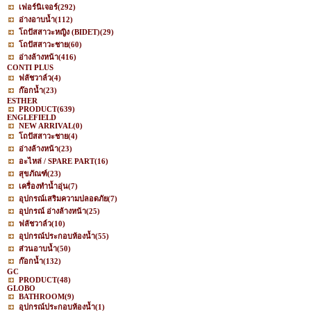
เฟอร์นิเจอร์
(292)
อ่างอาบน้ำ
(112)
โถปัสสาวะหญิง (BIDET)
(29)
โถปัสสาวะชาย
(60)
อ่างล้างหน้า
(416)
CONTI PLUS
ฟลัชวาล์ว
(4)
ก๊อกน้ำ
(23)
ESTHER
PRODUCT
(639)
ENGLEFIELD
NEW ARRIVAL
(0)
โถปัสสาวะชาย
(4)
อ่างล้างหน้า
(23)
อะไหล่ / SPARE PART
(16)
สุขภัณฑ์
(23)
เครื่องทำน้ำอุ่น
(7)
อุปกรณ์เสริมความปลอดภัย
(7)
อุปกรณ์ อ่างล้างหน้า
(25)
ฟลัชวาล์ว
(10)
อุปกรณ์ประกอบห้องน้ำ
(55)
ส่วนอาบน้ำ
(50)
ก๊อกน้ำ
(132)
GC
PRODUCT
(48)
GLOBO
BATHROOM
(9)
อุปกรณ์ประกอบห้องน้ำ
(1)