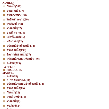
KOHLER
ก๊อกน้ำ
(580)
อ่างอาบน้ำ
(77)
อ่างล้างหน้า
(158)
โถปัสสาวะชาย
(20)
สุขภัณฑ์
(148)
ฝารองนั่ง
(37)
อ่างล้างจาน
(19)
เฟอร์นิเจอร์
(36)
ฟลัชวาล์ว
(22)
อุปกรณ์ อ่างล้างหน้า
(14)
ส่วนอาบน้ำ
(196)
ตู้/ฉากกั้นอาบน้ำ
(27)
อุปกรณ์ประกอบห้องน้ำ
(189)
อะไหล่
(725)
LA BELLE
PRODUCT
(2)
MARVEL
อะไหล่
(0)
NEW ARRIVAL
(11)
อุปกรณ์ประกอบอ่างล้างหน้า
(14)
ส่วนอาบน้ำ
(15)
ก๊อกน้ำ
(32)
อ่างล้างหน้า
(31)
ฝารองนั่ง
(8)
สุขภัณฑ์
(24)