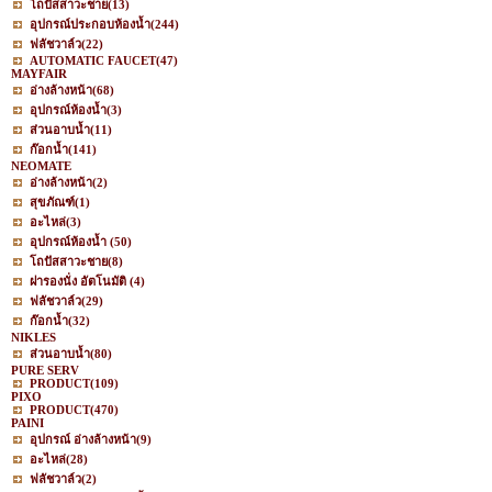
โถปัสสาวะชาย
(13)
อุปกรณ์ประกอบห้องน้ำ
(244)
ฟลัชวาล์ว
(22)
AUTOMATIC FAUCET
(47)
MAYFAIR
อ่างล้างหน้า
(68)
อุปกรณ์ห้องน้ำ
(3)
ส่วนอาบน้ำ
(11)
ก๊อกน้ำ
(141)
NEOMATE
อ่างล้างหน้า
(2)
สุขภัณฑ์
(1)
อะไหล่
(3)
อุปกรณ์ห้องน้ำ
(50)
โถปัสสาวะชาย
(8)
ฝารองนั่ง อัตโนมัติ
(4)
ฟลัชวาล์ว
(29)
ก๊อกน้ำ
(32)
NIKLES
ส่วนอาบน้ำ
(80)
PURE SERV
PRODUCT
(109)
PIXO
PRODUCT
(470)
PAINI
อุปกรณ์ อ่างล้างหน้า
(9)
อะไหล่
(28)
ฟลัชวาล์ว
(2)