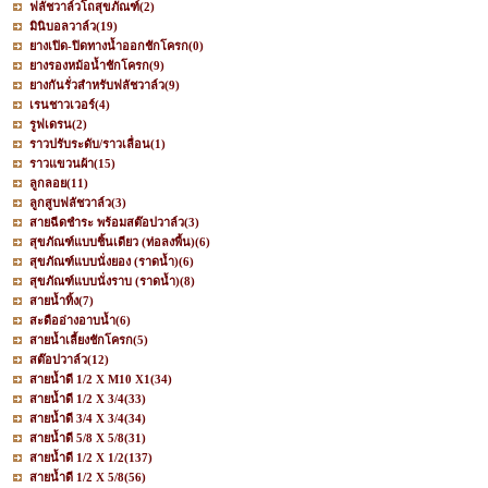
ฟลัชวาล์วโถสุขภัณฑ์
(2)
มินิบอลวาล์ว
(19)
ยางเปิด-ปิดทางน้ำออกชักโครก
(0)
ยางรองหม้อน้ำชักโครก
(9)
ยางกันรั่วสำหรับฟลัชวาล์ว
(9)
เรนชาวเวอร์
(4)
รูฟเดรน
(2)
ราวปรับระดับ/ราวเลื่อน
(1)
ราวแขวนผ้า
(15)
ลูกลอย
(11)
ลูกสูบฟลัชวาล์ว
(3)
สายฉีดชำระ พร้อมสต๊อปวาล์ว
(3)
สุขภัณฑ์แบบชิ้นเดียว (ท่อลงพื้น)
(6)
สุขภัณฑ์แบบนั่งยอง (ราดน้ำ)
(6)
สุขภัณฑ์แบบนั่งราบ (ราดน้ำ)
(8)
สายน้ำทิ้ง
(7)
สะดืออ่างอาบน้ำ
(6)
สายน้ำเลี้ยงชักโครก
(5)
สต๊อปวาล์ว
(12)
สายน้ำดี 1/2 X M10 X1
(34)
สายน้ำดี 1/2 X 3/4
(33)
สายน้ำดี 3/4 X 3/4
(34)
สายน้ำดี 5/8 X 5/8
(31)
สายน้ำดี 1/2 X 1/2
(137)
สายน้ำดี 1/2 X 5/8
(56)