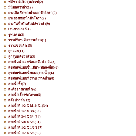
ฟลัชวาล์วโถสุขภัณฑ์
(2)
มินิบอลวาล์ว
(19)
ยางเปิด-ปิดทางน้ำออกชักโครก
(0)
ยางรองหม้อน้ำชักโครก
(9)
ยางกันรั่วสำหรับฟลัชวาล์ว
(9)
เรนชาวเวอร์
(4)
รูฟเดรน
(2)
ราวปรับระดับ/ราวเลื่อน
(1)
ราวแขวนผ้า
(15)
ลูกลอย
(11)
ลูกสูบฟลัชวาล์ว
(3)
สายฉีดชำระ พร้อมสต๊อปวาล์ว
(3)
สุขภัณฑ์แบบชิ้นเดียว (ท่อลงพื้น)
(6)
สุขภัณฑ์แบบนั่งยอง (ราดน้ำ)
(6)
สุขภัณฑ์แบบนั่งราบ (ราดน้ำ)
(8)
สายน้ำทิ้ง
(7)
สะดืออ่างอาบน้ำ
(6)
สายน้ำเลี้ยงชักโครก
(5)
สต๊อปวาล์ว
(12)
สายน้ำดี 1/2 X M10 X1
(34)
สายน้ำดี 1/2 X 3/4
(33)
สายน้ำดี 3/4 X 3/4
(34)
สายน้ำดี 5/8 X 5/8
(31)
สายน้ำดี 1/2 X 1/2
(137)
สายน้ำดี 1/2 X 5/8
(56)