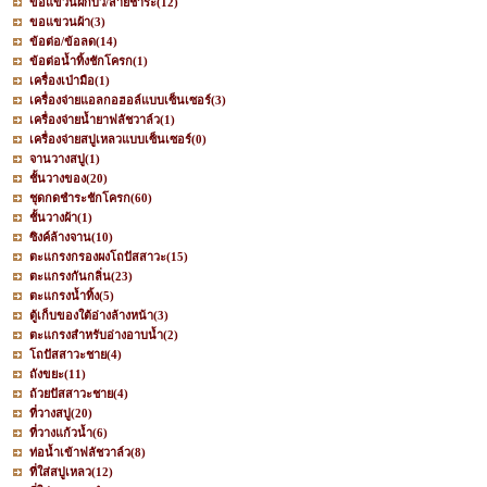
ขอแขวนฝักบัว/สายชำระ
(12)
ขอแขวนผ้า
(3)
ข้อต่อ/ข้อลด
(14)
ข้อต่อน้ำทิ้งชักโครก
(1)
เครื่องเป่ามือ
(1)
เครื่องจ่ายแอลกอฮอล์แบบเซ็นเซอร์
(3)
เครื่องจ่ายน้ำยาฟลัชวาล์ว
(1)
เครื่องจ่ายสบู่เหลวแบบเซ็นเซอร์
(0)
จานวางสบู่
(1)
ชั้นวางของ
(20)
ชุดกดชำระชักโครก
(60)
ชั้นวางผ้า
(1)
ซิงค์ล้างจาน
(10)
ตะแกรงกรองผงโถปัสสาวะ
(15)
ตะแกรงกันกลิ่น
(23)
ตะแกรงน้ำทิ้ง
(5)
ตู้เก็บของใต้อ่างล้างหน้า
(3)
ตะแกรงสำหรับอ่างอาบน้ำ
(2)
โถปัสสาวะชาย
(4)
ถังขยะ
(11)
ถ้วยปัสสาวะชาย
(4)
ที่วางสบู่
(20)
ที่วางแก้วน้ำ
(6)
ท่อน้ำเข้าฟลัชวาล์ว
(8)
ที่ใส่สบู่เหลว
(12)