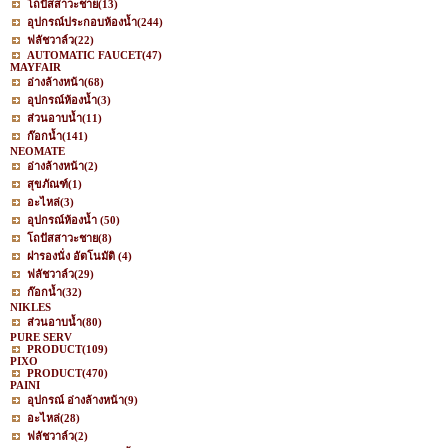
โถปัสสาวะชาย
(13)
อุปกรณ์ประกอบห้องน้ำ
(244)
ฟลัชวาล์ว
(22)
AUTOMATIC FAUCET
(47)
MAYFAIR
อ่างล้างหน้า
(68)
อุปกรณ์ห้องน้ำ
(3)
ส่วนอาบน้ำ
(11)
ก๊อกน้ำ
(141)
NEOMATE
อ่างล้างหน้า
(2)
สุขภัณฑ์
(1)
อะไหล่
(3)
อุปกรณ์ห้องน้ำ
(50)
โถปัสสาวะชาย
(8)
ฝารองนั่ง อัตโนมัติ
(4)
ฟลัชวาล์ว
(29)
ก๊อกน้ำ
(32)
NIKLES
ส่วนอาบน้ำ
(80)
PURE SERV
PRODUCT
(109)
PIXO
PRODUCT
(470)
PAINI
อุปกรณ์ อ่างล้างหน้า
(9)
อะไหล่
(28)
ฟลัชวาล์ว
(2)