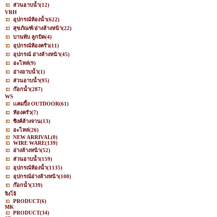
ส่วนอาบน้ำ
(12)
VRH
อุปกรณ์ห้องน้ำ
(622)
สุขภัณฑ์/อ่างล้างหน้า
(22)
บานพับ ลูกบิด
(4)
อุปกรณ์ห้องครัว
(11)
อุปกรณ์ อ่างล้างหน้า
(45)
อะไหล่
(9)
อ่างอาบน้ำ
(1)
ส่วนอาบน้ำ
(95)
ก๊อกน้ำ
(287)
WS
เเคมปิ้ง OUTDOOR
(61)
ห้องครัว
(7)
ซิงค์ล้างจาน
(13)
อะไหล่
(26)
NEW ARRIVAL
(0)
WIRE WARE
(139)
อ่างล้างหน้า
(52)
ส่วนอาบน้ำ
(159)
อุปกรณ์ห้องน้ำ
(1135)
อุปกรณ์อ่างล้างหน้า
(100)
ก๊อกน้ำ
(339)
จิงโจ้
PRODUCT
(6)
MK
PRODUCT
(34)