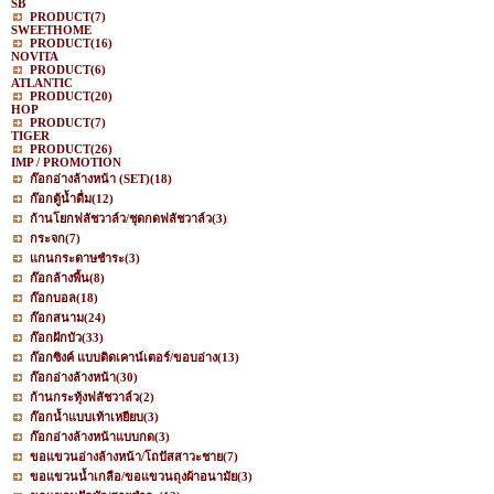
SB
PRODUCT
(7)
SWEETHOME
PRODUCT
(16)
NOVITA
PRODUCT
(6)
ATLANTIC
PRODUCT
(20)
HOP
PRODUCT
(7)
TIGER
PRODUCT
(26)
IMP / PROMOTION
ก๊อกอ่างล้างหน้า (SET)
(18)
ก๊อกตู้น้ำดื่ม
(12)
ก้านโยกฟลัชวาล์ว/ชุดกดฟลัชวาล์ว
(3)
กระจก
(7)
แกนกระดาษชำระ
(3)
ก๊อกล้างพื้น
(8)
ก๊อกบอล
(18)
ก๊อกสนาม
(24)
ก๊อกฝักบัว
(33)
ก๊อกซิงค์ แบบติดเคาน์เตอร์/ขอบอ่าง
(13)
ก๊อกอ่างล้างหน้า
(30)
ก้านกระทุ้งฟลัชวาล์ว
(2)
ก๊อกน้ำแบบเท้าเหยียบ
(3)
ก๊อกอ่างล้างหน้าแบบกด
(3)
ขอแขวนอ่างล้างหน้า/โถปัสสาวะชาย
(7)
ขอแขวนน้ำเกลือ/ขอแขวนถุงผ้าอนามัย
(3)