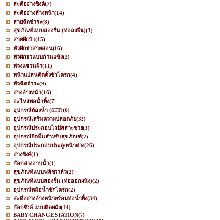
สะดืออ่างซิงค์
(7)
สะดืออ่างล้างหน้า
(14)
สายฉีดชำระ
(8)
สุขภัณฑ์แบบสองชิ้น (ท่อลงพื้น)
(3)
สายฝักบัว
(15)
หัวฝักบัวสายอ่อน
(16)
หัวฝักบัวแบบก้านแข็ง
(2)
ห่วงแขวนผ้า
(11)
หน้าแปลนติดตั้งชักโครก
(4)
หัวฉีดชำระ
(9)
อ่างล้างหน้า
(16)
อะไหล่ท่อน้ำทิ้ง
(7)
อุปกรณ์ห้องน้ำ (SET)
(6)
อุปกรณ์เสริมความปลอดภัย
(32)
อุปกรณ์ประกอบโถปัสสาะชาย
(3)
อุปกรณ์ยึดพื้นสำหรับสุขภัณฑ์
(2)
อุปกรณ์ประกอบประตู/หน้าต่าง
(26)
อ่างซิงค์
(1)
ก๊อกอ่างอาบน้ำ
(1)
สุขภัณฑ์แบบฟลัชวาล์ว
(2)
สุขภัณฑ์แบบสองชิ้น (ท่อออกผนัง)
(2)
อุปกรณ์หม้อน้ำชักโครก
(2)
สะดืออ่างล้างหน้าพร้อมท่อน้ำทิ้ง
(34)
ก๊อกซิงค์ แบบติดผนัง
(14)
BABY CHANGE STATION
(7)