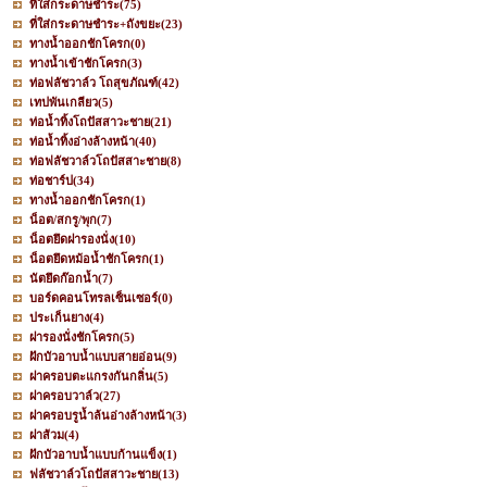
ที่ใส่กระดาษชำระ
(75)
ที่ใส่กระดาษชำระ+ถังขยะ
(23)
ทางน้ำออกชักโครก
(0)
ทางน้ำเข้าชักโครก
(3)
ท่อฟลัชวาล์ว โถสุขภัณฑ์
(42)
เทปพันเกลียว
(5)
ท่อน้ำทิ้งโถปัสสาวะชาย
(21)
ท่อน้ำทิ้งอ่างล้างหน้า
(40)
ท่อฟลัชวาล์วโถปัสสาะชาย
(8)
ท่อชาร์ป
(34)
ทางน้ำออกชักโครก
(1)
น็อต/สกรู/พุก
(7)
น็อตยึดฝารองนั่ง
(10)
น็อตยึดหม้อน้ำชักโครก
(1)
นัตยึดก๊อกน้ำ
(7)
บอร์ดคอนโทรลเซ็นเซอร์
(0)
ประเก็นยาง
(4)
ฝารองนั่งชักโครก
(5)
ฝักบัวอาบน้ำแบบสายอ่อน
(9)
ฝาครอบตะแกรงกันกลิ่น
(5)
ฝาครอบวาล์ว
(27)
ฝาครอบรูน้ำล้นอ่างล้างหน้า
(3)
ฝาส้วม
(4)
ฝักบัวอาบน้ำแบบก้านแข็ง
(1)
ฟลัชวาล์วโถปัสสาวะชาย
(13)