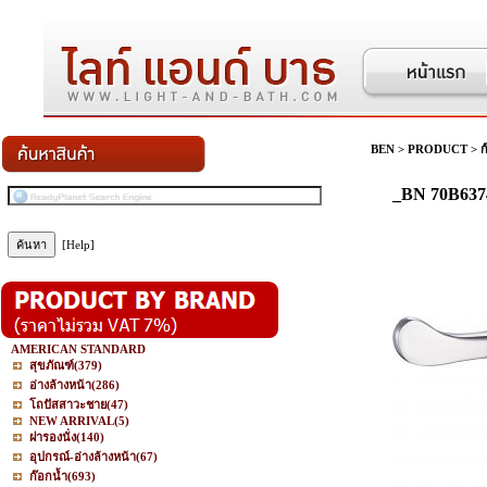
BEN
>
PRODUCT
>
ก
_BN 70B637
[Help]
AMERICAN STANDARD
สุขภัณฑ์
(379)
อ่างล้างหน้า
(286)
โถปัสสาวะชาย
(47)
NEW ARRIVAL
(5)
ฝารองนั่ง
(140)
อุปกรณ์-อ่างล้างหน้า
(67)
ก๊อกน้ำ
(693)