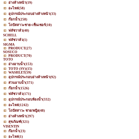
อ่างล้างหน้า
(19)
อะไหล่
(58)
อุปกรณ์ประกอบอ่างล้างหน้า
(33)
ก๊อกน้ำ
(258)
โถปัสสาวะชาย+เซ็นเซอร์
(10)
ฟลัชวาล์ว
(40)
SCHELL
ฟลัชวาล์ว
(1)
SIGMA
PRODUCT
(27)
SOSUCO
PRODUCT
(70)
TOTO
อ่างอาบน้ำ
(153)
TOTO (SV)
(15)
WASHLET
(59)
อุปกรณ์ประกอบอ่างล้างหน้า
(92)
ส่วนอาบน้ำ
(371)
ก๊อกน้ำ
(1526)
ฟลัชวาล์ว
(171)
อุปกรณ์ประกอบห้องน้ำ
(332)
อะไหล่
(1242)
โถปัสสาวะ ชาย/หญิง
(48)
อ่างล้างหน้า
(297)
สุขภัณฑ์
(321)
VISENTIN
ก๊อกน้ำ
(23)
อะไหล่
(1)