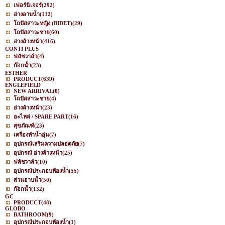
เฟอร์นิเจอร์
(292)
อ่างอาบน้ำ
(112)
โถปัสสาวะหญิง (BIDET)
(29)
โถปัสสาวะชาย
(60)
อ่างล้างหน้า
(416)
CONTI PLUS
ฟลัชวาล์ว
(4)
ก๊อกน้ำ
(23)
ESTHER
PRODUCT
(639)
ENGLEFIELD
NEW ARRIVAL
(0)
โถปัสสาวะชาย
(4)
อ่างล้างหน้า
(23)
อะไหล่ / SPARE PART
(16)
สุขภัณฑ์
(23)
เครื่องทำน้ำอุ่น
(7)
อุปกรณ์เสริมความปลอดภัย
(7)
อุปกรณ์ อ่างล้างหน้า
(25)
ฟลัชวาล์ว
(10)
อุปกรณ์ประกอบห้องน้ำ
(55)
ส่วนอาบน้ำ
(50)
ก๊อกน้ำ
(132)
GC
PRODUCT
(48)
GLOBO
BATHROOM
(9)
อุปกรณ์ประกอบห้องน้ำ
(1)