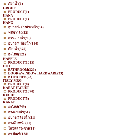
ก๊อกน้ำ
(1)
GROHE
PRODUCT
(1)
HANA
PRODUCT
(1)
HANG
อุปกรณ์-อ่างล้างหน้า
(54)
ฟลัชวาล์ว
(22)
ส่วนอาบน้ำ
(95)
อุปกรณ์-ห้องน้ำ
(114)
ก๊อกน้ำ
(375)
อะไหล่
(121)
HAFELE
PRODUCT
(1015)
HOY
BATHROOM
(320)
DOOR&WINDOW HARDWARE
(33)
KITHCHEN
(28)
ITALY MRG
PRODUCT
(8)
KARAT FACUET
PRODUCT
(1370)
KUCHE
PRODUCT
(5)
KARAT
อะไหล่
(749)
อ่างอาบน้ำ
(51)
อุปกรณ์ห้องน้ำ
(21)
อ่างล้างหน้า
(71)
โถปัสสาวะชาย
(11)
สุขภัณฑ์
(128)