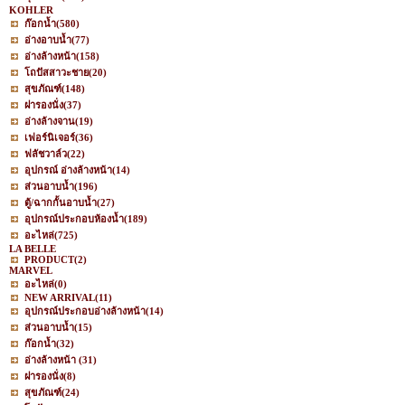
KOHLER
ก๊อกน้ำ
(580)
อ่างอาบน้ำ
(77)
อ่างล้างหน้า
(158)
โถปัสสาวะชาย
(20)
สุขภัณฑ์
(148)
ฝารองนั่ง
(37)
อ่างล้างจาน
(19)
เฟอร์นิเจอร์
(36)
ฟลัชวาล์ว
(22)
อุปกรณ์ อ่างล้างหน้า
(14)
ส่วนอาบน้ำ
(196)
ตู้/ฉากกั้นอาบน้ำ
(27)
อุปกรณ์ประกอบห้องน้ำ
(189)
อะไหล่
(725)
LA BELLE
PRODUCT
(2)
MARVEL
อะไหล่
(0)
NEW ARRIVAL
(11)
อุปกรณ์ประกอบอ่างล้างหน้า
(14)
ส่วนอาบน้ำ
(15)
ก๊อกน้ำ
(32)
อ่างล้างหน้า
(31)
ฝารองนั่ง
(8)
สุขภัณฑ์
(24)