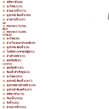
ฟลัชวาล์ว
(40)
อะไหล่
(2115)
ส่วนอาบน้ำ
(272)
อุปกรณ์-ห้องน้ำ
(196)
อ่างอาบน้ำ
(107)
AE
PRODUCT
(294)
BEN
PRODUCT
(289)
CORAL
อะไหล่
(18)
อ่าง/โถเอนกประสงค์
(10)
อุปกรณ์-ห้องน้ำ
(18)
โถปัสสาวะชาย/หญิง
(12)
อ่างล้างหน้า
(33)
สุขภัณฑ์
(41)
COTTO
สุขภัณฑ์
(705)
ห้องน้ำสำเร็จรูป
(14)
อะไหล่
(2833)
อุปกรณ์-ห้องน้ำ
(1017)
อุปกรณ์อ่างล้างหน้า
(230)
อุปกรณ์ ห้องครัว
(167)
ฟลัชวาล์ว
(174)
ก๊อกน้ำ
(1926)
ถังน้ำ
(281)
ส่วนอาบน้ำ
(593)