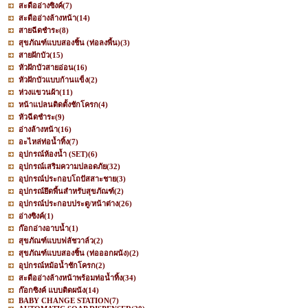
สะดืออ่างซิงค์
(7)
สะดืออ่างล้างหน้า
(14)
สายฉีดชำระ
(8)
สุขภัณฑ์แบบสองชิ้น (ท่อลงพื้น)
(3)
สายฝักบัว
(15)
หัวฝักบัวสายอ่อน
(16)
หัวฝักบัวแบบก้านแข็ง
(2)
ห่วงแขวนผ้า
(11)
หน้าแปลนติดตั้งชักโครก
(4)
หัวฉีดชำระ
(9)
อ่างล้างหน้า
(16)
อะไหล่ท่อน้ำทิ้ง
(7)
อุปกรณ์ห้องน้ำ (SET)
(6)
อุปกรณ์เสริมความปลอดภัย
(32)
อุปกรณ์ประกอบโถปัสสาะชาย
(3)
อุปกรณ์ยึดพื้นสำหรับสุขภัณฑ์
(2)
อุปกรณ์ประกอบประตู/หน้าต่าง
(26)
อ่างซิงค์
(1)
ก๊อกอ่างอาบน้ำ
(1)
สุขภัณฑ์แบบฟลัชวาล์ว
(2)
สุขภัณฑ์แบบสองชิ้น (ท่อออกผนัง)
(2)
อุปกรณ์หม้อน้ำชักโครก
(2)
สะดืออ่างล้างหน้าพร้อมท่อน้ำทิ้ง
(34)
ก๊อกซิงค์ แบบติดผนัง
(14)
BABY CHANGE STATION
(7)