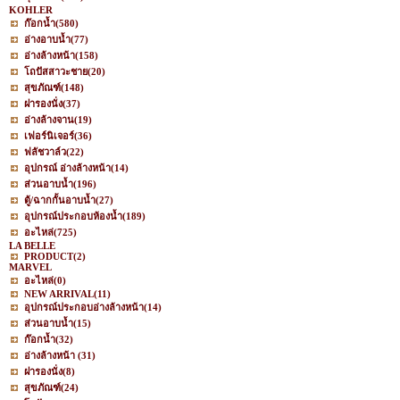
KOHLER
ก๊อกน้ำ
(580)
อ่างอาบน้ำ
(77)
อ่างล้างหน้า
(158)
โถปัสสาวะชาย
(20)
สุขภัณฑ์
(148)
ฝารองนั่ง
(37)
อ่างล้างจาน
(19)
เฟอร์นิเจอร์
(36)
ฟลัชวาล์ว
(22)
อุปกรณ์ อ่างล้างหน้า
(14)
ส่วนอาบน้ำ
(196)
ตู้/ฉากกั้นอาบน้ำ
(27)
อุปกรณ์ประกอบห้องน้ำ
(189)
อะไหล่
(725)
LA BELLE
PRODUCT
(2)
MARVEL
อะไหล่
(0)
NEW ARRIVAL
(11)
อุปกรณ์ประกอบอ่างล้างหน้า
(14)
ส่วนอาบน้ำ
(15)
ก๊อกน้ำ
(32)
อ่างล้างหน้า
(31)
ฝารองนั่ง
(8)
สุขภัณฑ์
(24)