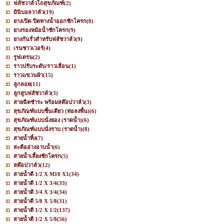
ฟลัชวาล์วโถสุขภัณฑ์
(2)
มินิบอลวาล์ว
(19)
ยางเปิด-ปิดทางน้ำออกชักโครก
(0)
ยางรองหม้อน้ำชักโครก
(9)
ยางกันรั่วสำหรับฟลัชวาล์ว
(9)
เรนชาวเวอร์
(4)
รูฟเดรน
(2)
ราวปรับระดับ/ราวเลื่อน
(1)
ราวแขวนผ้า
(15)
ลูกลอย
(11)
ลูกสูบฟลัชวาล์ว
(3)
สายฉีดชำระ พร้อมสต๊อปวาล์ว
(3)
สุขภัณฑ์แบบชิ้นเดียว (ท่อลงพื้น)
(6)
สุขภัณฑ์แบบนั่งยอง (ราดน้ำ)
(6)
สุขภัณฑ์แบบนั่งราบ (ราดน้ำ)
(8)
สายน้ำทิ้ง
(7)
สะดืออ่างอาบน้ำ
(6)
สายน้ำเลี้ยงชักโครก
(5)
สต๊อปวาล์ว
(12)
สายน้ำดี 1/2 X M10 X1
(34)
สายน้ำดี 1/2 X 3/4
(33)
สายน้ำดี 3/4 X 3/4
(34)
สายน้ำดี 5/8 X 5/8
(31)
สายน้ำดี 1/2 X 1/2
(137)
สายน้ำดี 1/2 X 5/8
(56)