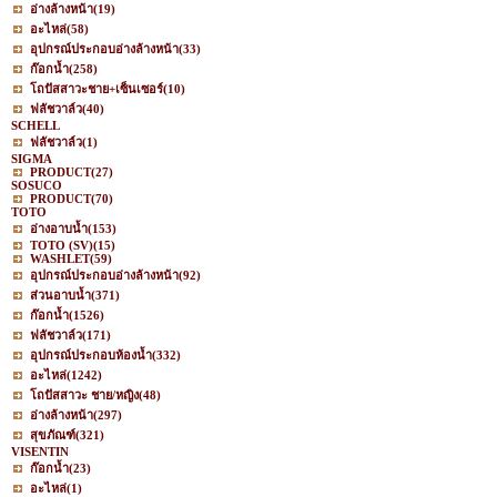
อ่างล้างหน้า
(19)
อะไหล่
(58)
อุปกรณ์ประกอบอ่างล้างหน้า
(33)
ก๊อกน้ำ
(258)
โถปัสสาวะชาย+เซ็นเซอร์
(10)
ฟลัชวาล์ว
(40)
SCHELL
ฟลัชวาล์ว
(1)
SIGMA
PRODUCT
(27)
SOSUCO
PRODUCT
(70)
TOTO
อ่างอาบน้ำ
(153)
TOTO (SV)
(15)
WASHLET
(59)
อุปกรณ์ประกอบอ่างล้างหน้า
(92)
ส่วนอาบน้ำ
(371)
ก๊อกน้ำ
(1526)
ฟลัชวาล์ว
(171)
อุปกรณ์ประกอบห้องน้ำ
(332)
อะไหล่
(1242)
โถปัสสาวะ ชาย/หญิง
(48)
อ่างล้างหน้า
(297)
สุขภัณฑ์
(321)
VISENTIN
ก๊อกน้ำ
(23)
อะไหล่
(1)