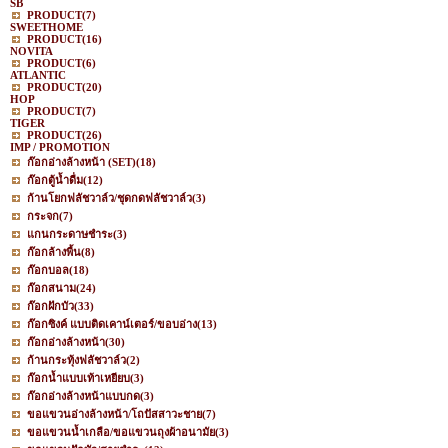
SB
PRODUCT
(7)
SWEETHOME
PRODUCT
(16)
NOVITA
PRODUCT
(6)
ATLANTIC
PRODUCT
(20)
HOP
PRODUCT
(7)
TIGER
PRODUCT
(26)
IMP / PROMOTION
ก๊อกอ่างล้างหน้า (SET)
(18)
ก๊อกตู้น้ำดื่ม
(12)
ก้านโยกฟลัชวาล์ว/ชุดกดฟลัชวาล์ว
(3)
กระจก
(7)
แกนกระดาษชำระ
(3)
ก๊อกล้างพื้น
(8)
ก๊อกบอล
(18)
ก๊อกสนาม
(24)
ก๊อกฝักบัว
(33)
ก๊อกซิงค์ แบบติดเคาน์เตอร์/ขอบอ่าง
(13)
ก๊อกอ่างล้างหน้า
(30)
ก้านกระทุ้งฟลัชวาล์ว
(2)
ก๊อกน้ำแบบเท้าเหยียบ
(3)
ก๊อกอ่างล้างหน้าแบบกด
(3)
ขอแขวนอ่างล้างหน้า/โถปัสสาวะชาย
(7)
ขอแขวนน้ำเกลือ/ขอแขวนถุงผ้าอนามัย
(3)