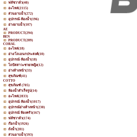
ฟลัชวาล์ว
(40)
อะไหล่
(2115)
ส่วนอาบน้ำ
(272)
อุปกรณ์-ห้องน้ำ
(196)
อ่างอาบน้ำ
(107)
AE
PRODUCT
(294)
BEN
PRODUCT
(289)
CORAL
อะไหล่
(18)
อ่าง/โถเอนกประสงค์
(10)
อุปกรณ์-ห้องน้ำ
(18)
โถปัสสาวะชาย/หญิง
(12)
อ่างล้างหน้า
(33)
สุขภัณฑ์
(41)
COTTO
สุขภัณฑ์
(705)
ห้องน้ำสำเร็จรูป
(14)
อะไหล่
(2833)
อุปกรณ์-ห้องน้ำ
(1017)
อุปกรณ์อ่างล้างหน้า
(230)
อุปกรณ์ ห้องครัว
(167)
ฟลัชวาล์ว
(174)
ก๊อกน้ำ
(1926)
ถังน้ำ
(281)
ส่วนอาบน้ำ
(593)