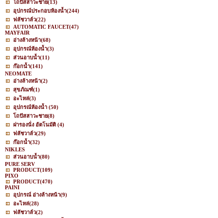
โถปัสสาวะชาย
(13)
อุปกรณ์ประกอบห้องน้ำ
(244)
ฟลัชวาล์ว
(22)
AUTOMATIC FAUCET
(47)
MAYFAIR
อ่างล้างหน้า
(68)
อุปกรณ์ห้องน้ำ
(3)
ส่วนอาบน้ำ
(11)
ก๊อกน้ำ
(141)
NEOMATE
อ่างล้างหน้า
(2)
สุขภัณฑ์
(1)
อะไหล่
(3)
อุปกรณ์ห้องน้ำ
(50)
โถปัสสาวะชาย
(8)
ฝารองนั่ง อัตโนมัติ
(4)
ฟลัชวาล์ว
(29)
ก๊อกน้ำ
(32)
NIKLES
ส่วนอาบน้ำ
(80)
PURE SERV
PRODUCT
(109)
PIXO
PRODUCT
(470)
PAINI
อุปกรณ์ อ่างล้างหน้า
(9)
อะไหล่
(28)
ฟลัชวาล์ว
(2)