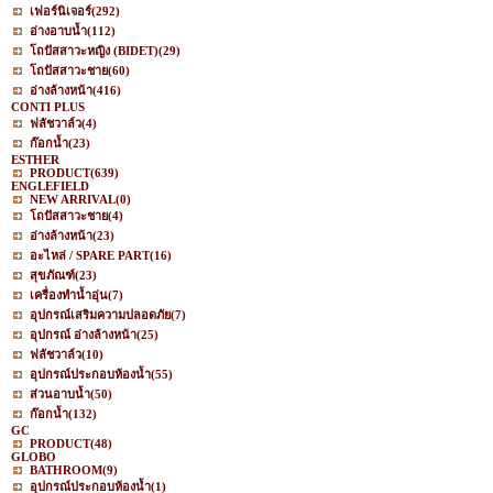
เฟอร์นิเจอร์
(292)
อ่างอาบน้ำ
(112)
โถปัสสาวะหญิง (BIDET)
(29)
โถปัสสาวะชาย
(60)
อ่างล้างหน้า
(416)
CONTI PLUS
ฟลัชวาล์ว
(4)
ก๊อกน้ำ
(23)
ESTHER
PRODUCT
(639)
ENGLEFIELD
NEW ARRIVAL
(0)
โถปัสสาวะชาย
(4)
อ่างล้างหน้า
(23)
อะไหล่ / SPARE PART
(16)
สุขภัณฑ์
(23)
เครื่องทำน้ำอุ่น
(7)
อุปกรณ์เสริมความปลอดภัย
(7)
อุปกรณ์ อ่างล้างหน้า
(25)
ฟลัชวาล์ว
(10)
อุปกรณ์ประกอบห้องน้ำ
(55)
ส่วนอาบน้ำ
(50)
ก๊อกน้ำ
(132)
GC
PRODUCT
(48)
GLOBO
BATHROOM
(9)
อุปกรณ์ประกอบห้องน้ำ
(1)