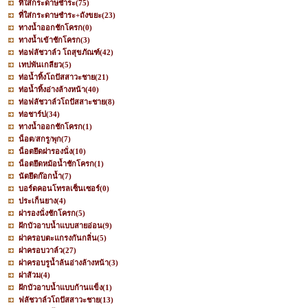
ที่ใส่กระดาษชำระ
(75)
ที่ใส่กระดาษชำระ+ถังขยะ
(23)
ทางน้ำออกชักโครก
(0)
ทางน้ำเข้าชักโครก
(3)
ท่อฟลัชวาล์ว โถสุขภัณฑ์
(42)
เทปพันเกลียว
(5)
ท่อน้ำทิ้งโถปัสสาวะชาย
(21)
ท่อน้ำทิ้งอ่างล้างหน้า
(40)
ท่อฟลัชวาล์วโถปัสสาะชาย
(8)
ท่อชาร์ป
(34)
ทางน้ำออกชักโครก
(1)
น็อต/สกรู/พุก
(7)
น็อตยึดฝารองนั่ง
(10)
น็อตยึดหม้อน้ำชักโครก
(1)
นัตยึดก๊อกน้ำ
(7)
บอร์ดคอนโทรลเซ็นเซอร์
(0)
ประเก็นยาง
(4)
ฝารองนั่งชักโครก
(5)
ฝักบัวอาบน้ำแบบสายอ่อน
(9)
ฝาครอบตะแกรงกันกลิ่น
(5)
ฝาครอบวาล์ว
(27)
ฝาครอบรูน้ำล้นอ่างล้างหน้า
(3)
ฝาส้วม
(4)
ฝักบัวอาบน้ำแบบก้านแข็ง
(1)
ฟลัชวาล์วโถปัสสาวะชาย
(13)