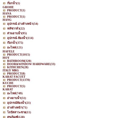
ก๊อกน้ำ
(1)
GROHE
PRODUCT
(1)
HANA
PRODUCT
(1)
HANG
อุปกรณ์-อ่างล้างหน้า
(54)
ฟลัชวาล์ว
(22)
ส่วนอาบน้ำ
(95)
อุปกรณ์-ห้องน้ำ
(114)
ก๊อกน้ำ
(375)
อะไหล่
(121)
HAFELE
PRODUCT
(1015)
HOY
BATHROOM
(320)
DOOR&WINDOW HARDWARE
(33)
KITHCHEN
(28)
ITALY MRG
PRODUCT
(8)
KARAT FACUET
PRODUCT
(1370)
KUCHE
PRODUCT
(5)
KARAT
อะไหล่
(749)
อ่างอาบน้ำ
(51)
อุปกรณ์ห้องน้ำ
(21)
อ่างล้างหน้า
(71)
โถปัสสาวะชาย
(11)
สุขภัณฑ์
(128)