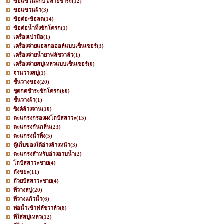
ขอแขวนฝักบัว/สายชำระ
(12)
ขอแขวนผ้า
(3)
ข้อต่อ/ข้อลด
(14)
ข้อต่อน้ำทิ้งชักโครก
(1)
เครื่องเป่ามือ
(1)
เครื่องจ่ายแอลกอฮอล์แบบเซ็นเซอร์
(3)
เครื่องจ่ายน้ำยาฟลัชวาล์ว
(1)
เครื่องจ่ายสบู่เหลวแบบเซ็นเซอร์
(0)
จานวางสบู่
(1)
ชั้นวางของ
(20)
ชุดกดชำระชักโครก
(60)
ชั้นวางผ้า
(1)
ซิงค์ล้างจาน
(10)
ตะแกรงกรองผงโถปัสสาวะ
(15)
ตะแกรงกันกลิ่น
(23)
ตะแกรงน้ำทิ้ง
(5)
ตู้เก็บของใต้อ่างล้างหน้า
(3)
ตะแกรงสำหรับอ่างอาบน้ำ
(2)
โถปัสสาวะชาย
(4)
ถังขยะ
(11)
ถ้วยปัสสาวะชาย
(4)
ที่วางสบู่
(20)
ที่วางแก้วน้ำ
(6)
ท่อน้ำเข้าฟลัชวาล์ว
(8)
ที่ใส่สบู่เหลว
(12)