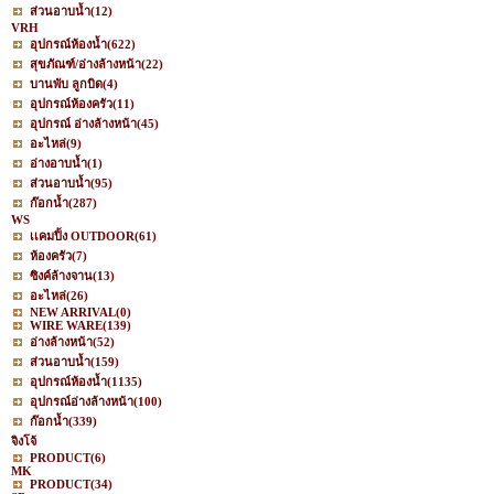
ส่วนอาบน้ำ
(12)
VRH
อุปกรณ์ห้องน้ำ
(622)
สุขภัณฑ์/อ่างล้างหน้า
(22)
บานพับ ลูกบิด
(4)
อุปกรณ์ห้องครัว
(11)
อุปกรณ์ อ่างล้างหน้า
(45)
อะไหล่
(9)
อ่างอาบน้ำ
(1)
ส่วนอาบน้ำ
(95)
ก๊อกน้ำ
(287)
WS
เเคมปิ้ง OUTDOOR
(61)
ห้องครัว
(7)
ซิงค์ล้างจาน
(13)
อะไหล่
(26)
NEW ARRIVAL
(0)
WIRE WARE
(139)
อ่างล้างหน้า
(52)
ส่วนอาบน้ำ
(159)
อุปกรณ์ห้องน้ำ
(1135)
อุปกรณ์อ่างล้างหน้า
(100)
ก๊อกน้ำ
(339)
จิงโจ้
PRODUCT
(6)
MK
PRODUCT
(34)