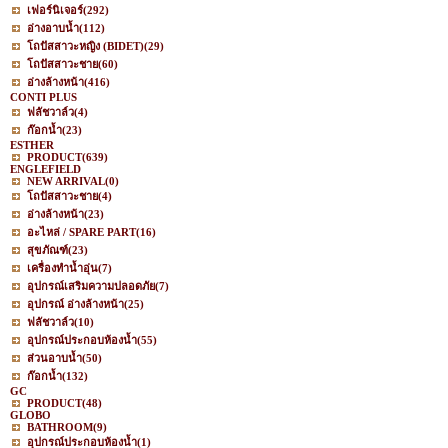
เฟอร์นิเจอร์
(292)
อ่างอาบน้ำ
(112)
โถปัสสาวะหญิง (BIDET)
(29)
โถปัสสาวะชาย
(60)
อ่างล้างหน้า
(416)
CONTI PLUS
ฟลัชวาล์ว
(4)
ก๊อกน้ำ
(23)
ESTHER
PRODUCT
(639)
ENGLEFIELD
NEW ARRIVAL
(0)
โถปัสสาวะชาย
(4)
อ่างล้างหน้า
(23)
อะไหล่ / SPARE PART
(16)
สุขภัณฑ์
(23)
เครื่องทำน้ำอุ่น
(7)
อุปกรณ์เสริมความปลอดภัย
(7)
อุปกรณ์ อ่างล้างหน้า
(25)
ฟลัชวาล์ว
(10)
อุปกรณ์ประกอบห้องน้ำ
(55)
ส่วนอาบน้ำ
(50)
ก๊อกน้ำ
(132)
GC
PRODUCT
(48)
GLOBO
BATHROOM
(9)
อุปกรณ์ประกอบห้องน้ำ
(1)