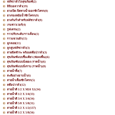
ฟลัชวาล์วโถสุขภัณฑ์
(2)
มินิบอลวาล์ว
(19)
ยางเปิด-ปิดทางน้ำออกชักโครก
(0)
ยางรองหม้อน้ำชักโครก
(9)
ยางกันรั่วสำหรับฟลัชวาล์ว
(9)
เรนชาวเวอร์
(4)
รูฟเดรน
(2)
ราวปรับระดับ/ราวเลื่อน
(1)
ราวแขวนผ้า
(15)
ลูกลอย
(11)
ลูกสูบฟลัชวาล์ว
(3)
สายฉีดชำระ พร้อมสต๊อปวาล์ว
(3)
สุขภัณฑ์แบบชิ้นเดียว (ท่อลงพื้น)
(6)
สุขภัณฑ์แบบนั่งยอง (ราดน้ำ)
(6)
สุขภัณฑ์แบบนั่งราบ (ราดน้ำ)
(8)
สายน้ำทิ้ง
(7)
สะดืออ่างอาบน้ำ
(6)
สายน้ำเลี้ยงชักโครก
(5)
สต๊อปวาล์ว
(12)
สายน้ำดี 1/2 X M10 X1
(34)
สายน้ำดี 1/2 X 3/4
(33)
สายน้ำดี 3/4 X 3/4
(34)
สายน้ำดี 5/8 X 5/8
(31)
สายน้ำดี 1/2 X 1/2
(137)
สายน้ำดี 1/2 X 5/8
(56)