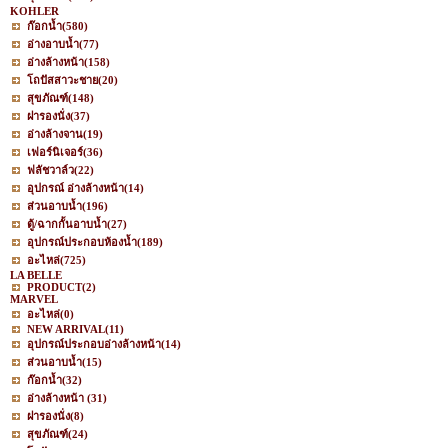
KOHLER
ก๊อกน้ำ
(580)
อ่างอาบน้ำ
(77)
อ่างล้างหน้า
(158)
โถปัสสาวะชาย
(20)
สุขภัณฑ์
(148)
ฝารองนั่ง
(37)
อ่างล้างจาน
(19)
เฟอร์นิเจอร์
(36)
ฟลัชวาล์ว
(22)
อุปกรณ์ อ่างล้างหน้า
(14)
ส่วนอาบน้ำ
(196)
ตู้/ฉากกั้นอาบน้ำ
(27)
อุปกรณ์ประกอบห้องน้ำ
(189)
อะไหล่
(725)
LA BELLE
PRODUCT
(2)
MARVEL
อะไหล่
(0)
NEW ARRIVAL
(11)
อุปกรณ์ประกอบอ่างล้างหน้า
(14)
ส่วนอาบน้ำ
(15)
ก๊อกน้ำ
(32)
อ่างล้างหน้า
(31)
ฝารองนั่ง
(8)
สุขภัณฑ์
(24)