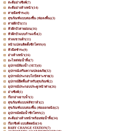
สะดืออ่างซิงค์
(7)
สะดืออ่างล้างหน้า
(14)
สายฉีดชำระ
(8)
สุขภัณฑ์แบบสองชิ้น (ท่อลงพื้น)
(3)
สายฝักบัว
(15)
หัวฝักบัวสายอ่อน
(16)
หัวฝักบัวแบบก้านแข็ง
(2)
ห่วงแขวนผ้า
(11)
หน้าแปลนติดตั้งชักโครก
(4)
หัวฉีดชำระ
(9)
อ่างล้างหน้า
(16)
อะไหล่ท่อน้ำทิ้ง
(7)
อุปกรณ์ห้องน้ำ (SET)
(6)
อุปกรณ์เสริมความปลอดภัย
(32)
อุปกรณ์ประกอบโถปัสสาะชาย
(3)
อุปกรณ์ยึดพื้นสำหรับสุขภัณฑ์
(2)
อุปกรณ์ประกอบประตู/หน้าต่าง
(26)
อ่างซิงค์
(1)
ก๊อกอ่างอาบน้ำ
(1)
สุขภัณฑ์แบบฟลัชวาล์ว
(2)
สุขภัณฑ์แบบสองชิ้น (ท่อออกผนัง)
(2)
อุปกรณ์หม้อน้ำชักโครก
(2)
สะดืออ่างล้างหน้าพร้อมท่อน้ำทิ้ง
(34)
ก๊อกซิงค์ แบบติดผนัง
(14)
BABY CHANGE STATION
(7)