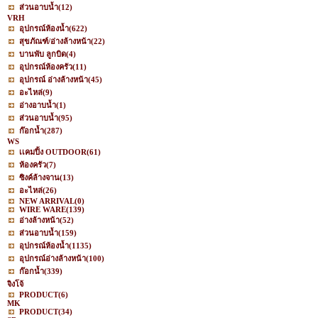
ส่วนอาบน้ำ
(12)
VRH
อุปกรณ์ห้องน้ำ
(622)
สุขภัณฑ์/อ่างล้างหน้า
(22)
บานพับ ลูกบิด
(4)
อุปกรณ์ห้องครัว
(11)
อุปกรณ์ อ่างล้างหน้า
(45)
อะไหล่
(9)
อ่างอาบน้ำ
(1)
ส่วนอาบน้ำ
(95)
ก๊อกน้ำ
(287)
WS
เเคมปิ้ง OUTDOOR
(61)
ห้องครัว
(7)
ซิงค์ล้างจาน
(13)
อะไหล่
(26)
NEW ARRIVAL
(0)
WIRE WARE
(139)
อ่างล้างหน้า
(52)
ส่วนอาบน้ำ
(159)
อุปกรณ์ห้องน้ำ
(1135)
อุปกรณ์อ่างล้างหน้า
(100)
ก๊อกน้ำ
(339)
จิงโจ้
PRODUCT
(6)
MK
PRODUCT
(34)