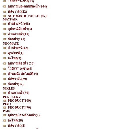
โถปัสสาวะชาย
(13)
อุปกรณ์ประกอบห้องน้ำ
(244)
ฟลัชวาล์ว
(22)
AUTOMATIC FAUCET
(47)
MAYFAIR
อ่างล้างหน้า
(68)
อุปกรณ์ห้องน้ำ
(3)
ส่วนอาบน้ำ
(11)
ก๊อกน้ำ
(141)
NEOMATE
อ่างล้างหน้า
(2)
สุขภัณฑ์
(1)
อะไหล่
(3)
อุปกรณ์ห้องน้ำ
(50)
โถปัสสาวะชาย
(8)
ฝารองนั่ง อัตโนมัติ
(4)
ฟลัชวาล์ว
(29)
ก๊อกน้ำ
(32)
NIKLES
ส่วนอาบน้ำ
(80)
PURE SERV
PRODUCT
(109)
PIXO
PRODUCT
(470)
PAINI
อุปกรณ์ อ่างล้างหน้า
(9)
อะไหล่
(28)
ฟลัชวาล์ว
(2)