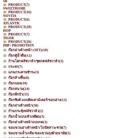
SB
PRODUCT
(7)
SWEETHOME
PRODUCT
(16)
NOVITA
PRODUCT
(6)
ATLANTIC
PRODUCT
(20)
HOP
PRODUCT
(7)
TIGER
PRODUCT
(26)
IMP / PROMOTION
ก๊อกอ่างล้างหน้า (SET)
(18)
ก๊อกตู้น้ำดื่ม
(12)
ก้านโยกฟลัชวาล์ว/ชุดกดฟลัชวาล์ว
(3)
กระจก
(7)
แกนกระดาษชำระ
(3)
ก๊อกล้างพื้น
(8)
ก๊อกบอล
(18)
ก๊อกสนาม
(24)
ก๊อกฝักบัว
(33)
ก๊อกซิงค์ แบบติดเคาน์เตอร์/ขอบอ่าง
(13)
ก๊อกอ่างล้างหน้า
(30)
ก้านกระทุ้งฟลัชวาล์ว
(2)
ก๊อกน้ำแบบเท้าเหยียบ
(3)
ก๊อกอ่างล้างหน้าแบบกด
(3)
ขอแขวนอ่างล้างหน้า/โถปัสสาวะชาย
(7)
ขอแขวนน้ำเกลือ/ขอแขวนถุงผ้าอนามัย
(3)