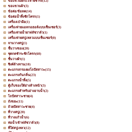
ขอแขวนฝักบัว/สายชำระ
(12)
ขอแขวนผ้า
(3)
ข้อต่อ/ข้อลด
(14)
ข้อต่อน้ำทิ้งชักโครก
(1)
เครื่องเป่ามือ
(1)
เครื่องจ่ายแอลกอฮอล์แบบเซ็นเซอร์
(3)
เครื่องจ่ายน้ำยาฟลัชวาล์ว
(1)
เครื่องจ่ายสบู่เหลวแบบเซ็นเซอร์
(0)
จานวางสบู่
(1)
ชั้นวางของ
(20)
ชุดกดชำระชักโครก
(60)
ชั้นวางผ้า
(1)
ซิงค์ล้างจาน
(10)
ตะแกรงกรองผงโถปัสสาวะ
(15)
ตะแกรงกันกลิ่น
(23)
ตะแกรงน้ำทิ้ง
(5)
ตู้เก็บของใต้อ่างล้างหน้า
(3)
ตะแกรงสำหรับอ่างอาบน้ำ
(2)
โถปัสสาวะชาย
(4)
ถังขยะ
(11)
ถ้วยปัสสาวะชาย
(4)
ที่วางสบู่
(20)
ที่วางแก้วน้ำ
(6)
ท่อน้ำเข้าฟลัชวาล์ว
(8)
ที่ใส่สบู่เหลว
(12)