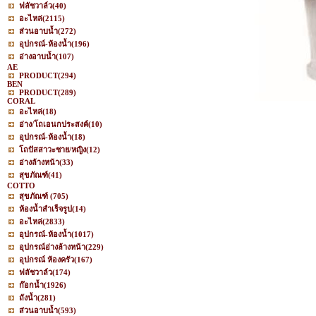
ฟลัชวาล์ว
(40)
อะไหล่
(2115)
ส่วนอาบน้ำ
(272)
อุปกรณ์-ห้องน้ำ
(196)
อ่างอาบน้ำ
(107)
AE
PRODUCT
(294)
BEN
PRODUCT
(289)
CORAL
อะไหล่
(18)
อ่าง/โถเอนกประสงค์
(10)
อุปกรณ์-ห้องน้ำ
(18)
โถปัสสาวะชาย/หญิง
(12)
อ่างล้างหน้า
(33)
สุขภัณฑ์
(41)
COTTO
สุขภัณฑ์
(705)
ห้องน้ำสำเร็จรูป
(14)
อะไหล่
(2833)
อุปกรณ์-ห้องน้ำ
(1017)
อุปกรณ์อ่างล้างหน้า
(229)
อุปกรณ์ ห้องครัว
(167)
ฟลัชวาล์ว
(174)
ก๊อกน้ำ
(1926)
ถังน้ำ
(281)
ส่วนอาบน้ำ
(593)