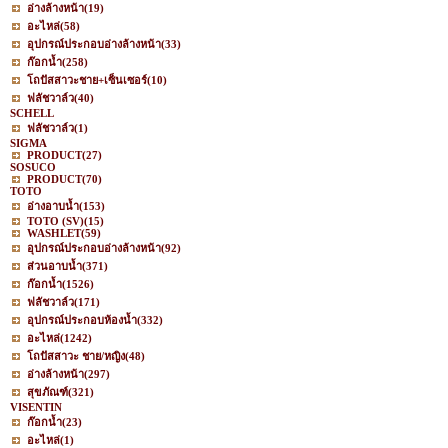
อ่างล้างหน้า
(19)
อะไหล่
(58)
อุปกรณ์ประกอบอ่างล้างหน้า
(33)
ก๊อกน้ำ
(258)
โถปัสสาวะชาย+เซ็นเซอร์
(10)
ฟลัชวาล์ว
(40)
SCHELL
ฟลัชวาล์ว
(1)
SIGMA
PRODUCT
(27)
SOSUCO
PRODUCT
(70)
TOTO
อ่างอาบน้ำ
(153)
TOTO (SV)
(15)
WASHLET
(59)
อุปกรณ์ประกอบอ่างล้างหน้า
(92)
ส่วนอาบน้ำ
(371)
ก๊อกน้ำ
(1526)
ฟลัชวาล์ว
(171)
อุปกรณ์ประกอบห้องน้ำ
(332)
อะไหล่
(1242)
โถปัสสาวะ ชาย/หญิง
(48)
อ่างล้างหน้า
(297)
สุขภัณฑ์
(321)
VISENTIN
ก๊อกน้ำ
(23)
อะไหล่
(1)