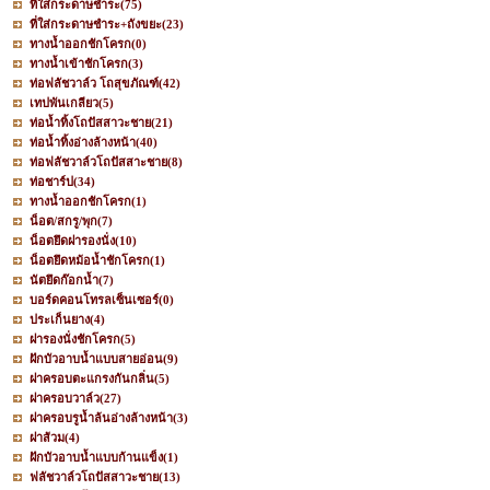
ที่ใส่กระดาษชำระ
(75)
ที่ใส่กระดาษชำระ+ถังขยะ
(23)
ทางน้ำออกชักโครก
(0)
ทางน้ำเข้าชักโครก
(3)
ท่อฟลัชวาล์ว โถสุขภัณฑ์
(42)
เทปพันเกลียว
(5)
ท่อน้ำทิ้งโถปัสสาวะชาย
(21)
ท่อน้ำทิ้งอ่างล้างหน้า
(40)
ท่อฟลัชวาล์วโถปัสสาะชาย
(8)
ท่อชาร์ป
(34)
ทางน้ำออกชักโครก
(1)
น็อต/สกรู/พุก
(7)
น็อตยึดฝารองนั่ง
(10)
น็อตยึดหม้อน้ำชักโครก
(1)
นัตยึดก๊อกน้ำ
(7)
บอร์ดคอนโทรลเซ็นเซอร์
(0)
ประเก็นยาง
(4)
ฝารองนั่งชักโครก
(5)
ฝักบัวอาบน้ำแบบสายอ่อน
(9)
ฝาครอบตะแกรงกันกลิ่น
(5)
ฝาครอบวาล์ว
(27)
ฝาครอบรูน้ำล้นอ่างล้างหน้า
(3)
ฝาส้วม
(4)
ฝักบัวอาบน้ำแบบก้านแข็ง
(1)
ฟลัชวาล์วโถปัสสาวะชาย
(13)