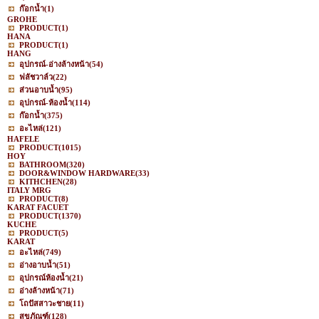
ก๊อกน้ำ
(1)
GROHE
PRODUCT
(1)
HANA
PRODUCT
(1)
HANG
อุปกรณ์-อ่างล้างหน้า
(54)
ฟลัชวาล์ว
(22)
ส่วนอาบน้ำ
(95)
อุปกรณ์-ห้องน้ำ
(114)
ก๊อกน้ำ
(375)
อะไหล่
(121)
HAFELE
PRODUCT
(1015)
HOY
BATHROOM
(320)
DOOR&WINDOW HARDWARE
(33)
KITHCHEN
(28)
ITALY MRG
PRODUCT
(8)
KARAT FACUET
PRODUCT
(1370)
KUCHE
PRODUCT
(5)
KARAT
อะไหล่
(749)
อ่างอาบน้ำ
(51)
อุปกรณ์ห้องน้ำ
(21)
อ่างล้างหน้า
(71)
โถปัสสาวะชาย
(11)
สุขภัณฑ์
(128)