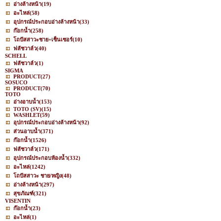
อ่างล้างหน้า
(19)
อะไหล่
(58)
อุปกรณ์ประกอบอ่างล้างหน้า
(33)
ก๊อกน้ำ
(258)
โถปัสสาวะชาย+เซ็นเซอร์
(10)
ฟลัชวาล์ว
(40)
SCHELL
ฟลัชวาล์ว
(1)
SIGMA
PRODUCT
(27)
SOSUCO
PRODUCT
(70)
TOTO
อ่างอาบน้ำ
(153)
TOTO (SV)
(15)
WASHLET
(59)
อุปกรณ์ประกอบอ่างล้างหน้า
(92)
ส่วนอาบน้ำ
(371)
ก๊อกน้ำ
(1526)
ฟลัชวาล์ว
(171)
อุปกรณ์ประกอบห้องน้ำ
(332)
อะไหล่
(1242)
โถปัสสาวะ ชาย/หญิง
(48)
อ่างล้างหน้า
(297)
สุขภัณฑ์
(321)
VISENTIN
ก๊อกน้ำ
(23)
อะไหล่
(1)