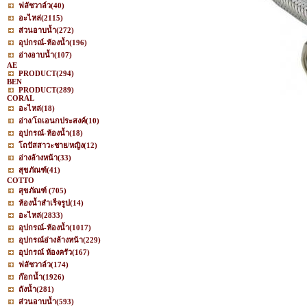
ฟลัชวาล์ว
(40)
อะไหล่
(2115)
ส่วนอาบน้ำ
(272)
อุปกรณ์-ห้องน้ำ
(196)
อ่างอาบน้ำ
(107)
AE
PRODUCT
(294)
BEN
PRODUCT
(289)
CORAL
อะไหล่
(18)
อ่าง/โถเอนกประสงค์
(10)
อุปกรณ์-ห้องน้ำ
(18)
โถปัสสาวะชาย/หญิง
(12)
อ่างล้างหน้า
(33)
สุขภัณฑ์
(41)
COTTO
สุขภัณฑ์
(705)
ห้องน้ำสำเร็จรูป
(14)
อะไหล่
(2833)
อุปกรณ์-ห้องน้ำ
(1017)
อุปกรณ์อ่างล้างหน้า
(229)
อุปกรณ์ ห้องครัว
(167)
ฟลัชวาล์ว
(174)
ก๊อกน้ำ
(1926)
ถังน้ำ
(281)
ส่วนอาบน้ำ
(593)