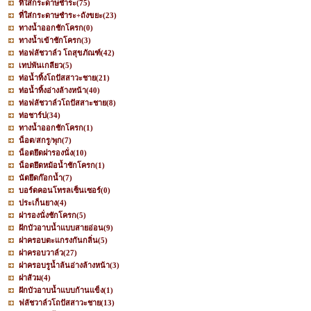
ที่ใส่กระดาษชำระ
(75)
ที่ใส่กระดาษชำระ+ถังขยะ
(23)
ทางน้ำออกชักโครก
(0)
ทางน้ำเข้าชักโครก
(3)
ท่อฟลัชวาล์ว โถสุขภัณฑ์
(42)
เทปพันเกลียว
(5)
ท่อน้ำทิ้งโถปัสสาวะชาย
(21)
ท่อน้ำทิ้งอ่างล้างหน้า
(40)
ท่อฟลัชวาล์วโถปัสสาะชาย
(8)
ท่อชาร์ป
(34)
ทางน้ำออกชักโครก
(1)
น็อต/สกรู/พุก
(7)
น็อตยึดฝารองนั่ง
(10)
น็อตยึดหม้อน้ำชักโครก
(1)
นัตยึดก๊อกน้ำ
(7)
บอร์ดคอนโทรลเซ็นเซอร์
(0)
ประเก็นยาง
(4)
ฝารองนั่งชักโครก
(5)
ฝักบัวอาบน้ำแบบสายอ่อน
(9)
ฝาครอบตะแกรงกันกลิ่น
(5)
ฝาครอบวาล์ว
(27)
ฝาครอบรูน้ำล้นอ่างล้างหน้า
(3)
ฝาส้วม
(4)
ฝักบัวอาบน้ำแบบก้านแข็ง
(1)
ฟลัชวาล์วโถปัสสาวะชาย
(13)