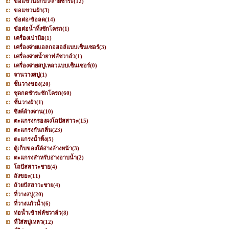
ขอแขวนฝักบัว/สายชำระ
(12)
ขอแขวนผ้า
(3)
ข้อต่อ/ข้อลด
(14)
ข้อต่อน้ำทิ้งชักโครก
(1)
เครื่องเป่ามือ
(1)
เครื่องจ่ายแอลกอฮอล์แบบเซ็นเซอร์
(3)
เครื่องจ่ายน้ำยาฟลัชวาล์ว
(1)
เครื่องจ่ายสบู่เหลวแบบเซ็นเซอร์
(0)
จานวางสบู่
(1)
ชั้นวางของ
(20)
ชุดกดชำระชักโครก
(60)
ชั้นวางผ้า
(1)
ซิงค์ล้างจาน
(10)
ตะแกรงกรองผงโถปัสสาวะ
(15)
ตะแกรงกันกลิ่น
(23)
ตะแกรงน้ำทิ้ง
(5)
ตู้เก็บของใต้อ่างล้างหน้า
(3)
ตะแกรงสำหรับอ่างอาบน้ำ
(2)
โถปัสสาวะชาย
(4)
ถังขยะ
(11)
ถ้วยปัสสาวะชาย
(4)
ที่วางสบู่
(20)
ที่วางแก้วน้ำ
(6)
ท่อน้ำเข้าฟลัชวาล์ว
(8)
ที่ใส่สบู่เหลว
(12)