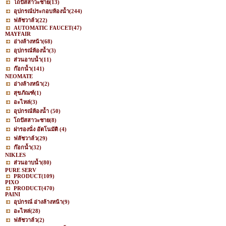
โถปัสสาวะชาย
(13)
อุปกรณ์ประกอบห้องน้ำ
(244)
ฟลัชวาล์ว
(22)
AUTOMATIC FAUCET
(47)
MAYFAIR
อ่างล้างหน้า
(68)
อุปกรณ์ห้องน้ำ
(3)
ส่วนอาบน้ำ
(11)
ก๊อกน้ำ
(141)
NEOMATE
อ่างล้างหน้า
(2)
สุขภัณฑ์
(1)
อะไหล่
(3)
อุปกรณ์ห้องน้ำ
(50)
โถปัสสาวะชาย
(8)
ฝารองนั่ง อัตโนมัติ
(4)
ฟลัชวาล์ว
(29)
ก๊อกน้ำ
(32)
NIKLES
ส่วนอาบน้ำ
(80)
PURE SERV
PRODUCT
(109)
PIXO
PRODUCT
(470)
PAINI
อุปกรณ์ อ่างล้างหน้า
(9)
อะไหล่
(28)
ฟลัชวาล์ว
(2)