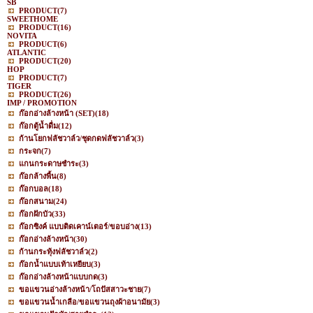
SB
PRODUCT
(7)
SWEETHOME
PRODUCT
(16)
NOVITA
PRODUCT
(6)
ATLANTIC
PRODUCT
(20)
HOP
PRODUCT
(7)
TIGER
PRODUCT
(26)
IMP / PROMOTION
ก๊อกอ่างล้างหน้า (SET)
(18)
ก๊อกตู้น้ำดื่ม
(12)
ก้านโยกฟลัชวาล์ว/ชุดกดฟลัชวาล์ว
(3)
กระจก
(7)
แกนกระดาษชำระ
(3)
ก๊อกล้างพื้น
(8)
ก๊อกบอล
(18)
ก๊อกสนาม
(24)
ก๊อกฝักบัว
(33)
ก๊อกซิงค์ แบบติดเคาน์เตอร์/ขอบอ่าง
(13)
ก๊อกอ่างล้างหน้า
(30)
ก้านกระทุ้งฟลัชวาล์ว
(2)
ก๊อกน้ำแบบเท้าเหยียบ
(3)
ก๊อกอ่างล้างหน้าแบบกด
(3)
ขอแขวนอ่างล้างหน้า/โถปัสสาวะชาย
(7)
ขอแขวนน้ำเกลือ/ขอแขวนถุงผ้าอนามัย
(3)