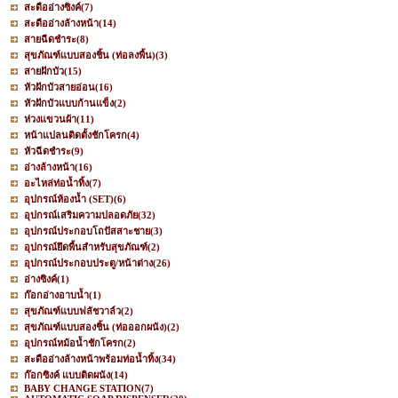
สะดืออ่างซิงค์
(7)
สะดืออ่างล้างหน้า
(14)
สายฉีดชำระ
(8)
สุขภัณฑ์แบบสองชิ้น (ท่อลงพื้น)
(3)
สายฝักบัว
(15)
หัวฝักบัวสายอ่อน
(16)
หัวฝักบัวแบบก้านแข็ง
(2)
ห่วงแขวนผ้า
(11)
หน้าแปลนติดตั้งชักโครก
(4)
หัวฉีดชำระ
(9)
อ่างล้างหน้า
(16)
อะไหล่ท่อน้ำทิ้ง
(7)
อุปกรณ์ห้องน้ำ (SET)
(6)
อุปกรณ์เสริมความปลอดภัย
(32)
อุปกรณ์ประกอบโถปัสสาะชาย
(3)
อุปกรณ์ยึดพื้นสำหรับสุขภัณฑ์
(2)
อุปกรณ์ประกอบประตู/หน้าต่าง
(26)
อ่างซิงค์
(1)
ก๊อกอ่างอาบน้ำ
(1)
สุขภัณฑ์แบบฟลัชวาล์ว
(2)
สุขภัณฑ์แบบสองชิ้น (ท่อออกผนัง)
(2)
อุปกรณ์หม้อน้ำชักโครก
(2)
สะดืออ่างล้างหน้าพร้อมท่อน้ำทิ้ง
(34)
ก๊อกซิงค์ แบบติดผนัง
(14)
BABY CHANGE STATION
(7)