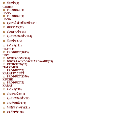
ก๊อกน้ำ
(1)
GROHE
PRODUCT
(1)
HANA
PRODUCT
(1)
HANG
อุปกรณ์-อ่างล้างหน้า
(54)
ฟลัชวาล์ว
(22)
ส่วนอาบน้ำ
(95)
อุปกรณ์-ห้องน้ำ
(114)
ก๊อกน้ำ
(375)
อะไหล่
(121)
HAFELE
PRODUCT
(1015)
HOY
BATHROOM
(320)
DOOR&WINDOW HARDWARE
(33)
KITHCHEN
(28)
ITALY MRG
PRODUCT
(8)
KARAT FACUET
PRODUCT
(1370)
KUCHE
PRODUCT
(5)
KARAT
อะไหล่
(749)
อ่างอาบน้ำ
(51)
อุปกรณ์ห้องน้ำ
(21)
อ่างล้างหน้า
(71)
โถปัสสาวะชาย
(11)
สุขภัณฑ์
(128)