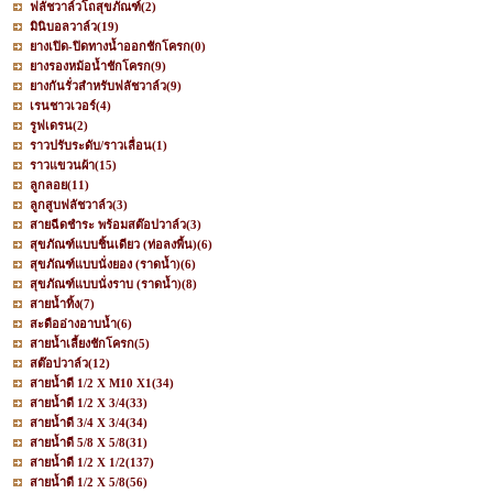
ฟลัชวาล์วโถสุขภัณฑ์
(2)
มินิบอลวาล์ว
(19)
ยางเปิด-ปิดทางน้ำออกชักโครก
(0)
ยางรองหม้อน้ำชักโครก
(9)
ยางกันรั่วสำหรับฟลัชวาล์ว
(9)
เรนชาวเวอร์
(4)
รูฟเดรน
(2)
ราวปรับระดับ/ราวเลื่อน
(1)
ราวแขวนผ้า
(15)
ลูกลอย
(11)
ลูกสูบฟลัชวาล์ว
(3)
สายฉีดชำระ พร้อมสต๊อปวาล์ว
(3)
สุขภัณฑ์แบบชิ้นเดียว (ท่อลงพื้น)
(6)
สุขภัณฑ์แบบนั่งยอง (ราดน้ำ)
(6)
สุขภัณฑ์แบบนั่งราบ (ราดน้ำ)
(8)
สายน้ำทิ้ง
(7)
สะดืออ่างอาบน้ำ
(6)
สายน้ำเลี้ยงชักโครก
(5)
สต๊อปวาล์ว
(12)
สายน้ำดี 1/2 X M10 X1
(34)
สายน้ำดี 1/2 X 3/4
(33)
สายน้ำดี 3/4 X 3/4
(34)
สายน้ำดี 5/8 X 5/8
(31)
สายน้ำดี 1/2 X 1/2
(137)
สายน้ำดี 1/2 X 5/8
(56)