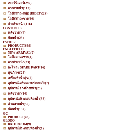
เฟอร์นิเจอร์
(292)
อ่างอาบน้ำ
(112)
โถปัสสาวะหญิง (BIDET)
(29)
โถปัสสาวะชาย
(60)
อ่างล้างหน้า
(416)
CONTI PLUS
ฟลัชวาล์ว
(4)
ก๊อกน้ำ
(23)
ESTHER
PRODUCT
(639)
ENGLEFIELD
NEW ARRIVAL
(0)
โถปัสสาวะชาย
(4)
อ่างล้างหน้า
(23)
อะไหล่ / SPARE PART
(16)
สุขภัณฑ์
(23)
เครื่องทำน้ำอุ่น
(7)
อุปกรณ์เสริมความปลอดภัย
(7)
อุปกรณ์ อ่างล้างหน้า
(25)
ฟลัชวาล์ว
(10)
อุปกรณ์ประกอบห้องน้ำ
(55)
ส่วนอาบน้ำ
(50)
ก๊อกน้ำ
(132)
GC
PRODUCT
(48)
GLOBO
BATHROOM
(9)
อุปกรณ์ประกอบห้องน้ำ
(1)