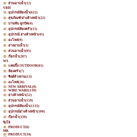
ส่วนอาบน้ำ
(12)
VRH
อุปกรณ์ห้องน้ำ
(622)
สุขภัณฑ์/อ่างล้างหน้า
(22)
บานพับ ลูกบิด
(4)
อุปกรณ์ห้องครัว
(11)
อุปกรณ์ อ่างล้างหน้า
(45)
อะไหล่
(9)
อ่างอาบน้ำ
(1)
ส่วนอาบน้ำ
(95)
ก๊อกน้ำ
(287)
WS
เเคมปิ้ง OUTDOOR
(61)
ห้องครัว
(7)
ซิงค์ล้างจาน
(13)
อะไหล่
(26)
NEW ARRIVAL
(0)
WIRE WARE
(139)
อ่างล้างหน้า
(52)
ส่วนอาบน้ำ
(159)
อุปกรณ์ห้องน้ำ
(1135)
อุปกรณ์อ่างล้างหน้า
(100)
ก๊อกน้ำ
(339)
จิงโจ้
PRODUCT
(6)
MK
PRODUCT
(34)