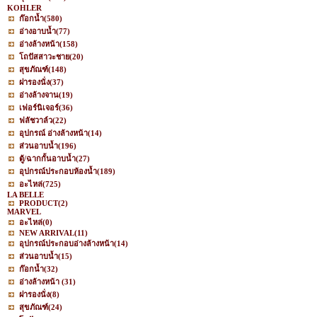
KOHLER
ก๊อกน้ำ
(580)
อ่างอาบน้ำ
(77)
อ่างล้างหน้า
(158)
โถปัสสาวะชาย
(20)
สุขภัณฑ์
(148)
ฝารองนั่ง
(37)
อ่างล้างจาน
(19)
เฟอร์นิเจอร์
(36)
ฟลัชวาล์ว
(22)
อุปกรณ์ อ่างล้างหน้า
(14)
ส่วนอาบน้ำ
(196)
ตู้/ฉากกั้นอาบน้ำ
(27)
อุปกรณ์ประกอบห้องน้ำ
(189)
อะไหล่
(725)
LA BELLE
PRODUCT
(2)
MARVEL
อะไหล่
(0)
NEW ARRIVAL
(11)
อุปกรณ์ประกอบอ่างล้างหน้า
(14)
ส่วนอาบน้ำ
(15)
ก๊อกน้ำ
(32)
อ่างล้างหน้า
(31)
ฝารองนั่ง
(8)
สุขภัณฑ์
(24)