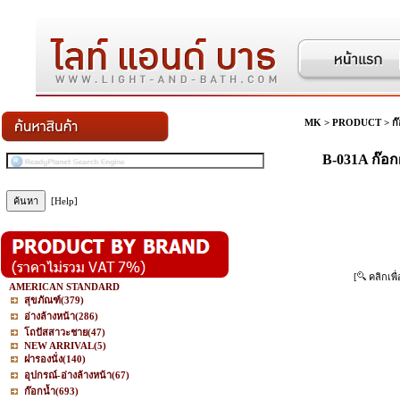
MK
>
PRODUCT
>
ก
B-031A ก๊อกฝ
[Help]
[
คลิกเพื
AMERICAN STANDARD
สุขภัณฑ์
(379)
อ่างล้างหน้า
(286)
โถปัสสาวะชาย
(47)
NEW ARRIVAL
(5)
ฝารองนั่ง
(140)
อุปกรณ์-อ่างล้างหน้า
(67)
ก๊อกน้ำ
(693)