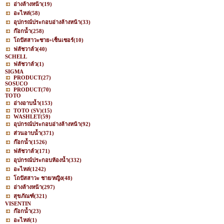
อ่างล้างหน้า
(19)
อะไหล่
(58)
อุปกรณ์ประกอบอ่างล้างหน้า
(33)
ก๊อกน้ำ
(258)
โถปัสสาวะชาย+เซ็นเซอร์
(10)
ฟลัชวาล์ว
(40)
SCHELL
ฟลัชวาล์ว
(1)
SIGMA
PRODUCT
(27)
SOSUCO
PRODUCT
(70)
TOTO
อ่างอาบน้ำ
(153)
TOTO (SV)
(15)
WASHLET
(59)
อุปกรณ์ประกอบอ่างล้างหน้า
(92)
ส่วนอาบน้ำ
(371)
ก๊อกน้ำ
(1526)
ฟลัชวาล์ว
(171)
อุปกรณ์ประกอบห้องน้ำ
(332)
อะไหล่
(1242)
โถปัสสาวะ ชาย/หญิง
(48)
อ่างล้างหน้า
(297)
สุขภัณฑ์
(321)
VISENTIN
ก๊อกน้ำ
(23)
อะไหล่
(1)