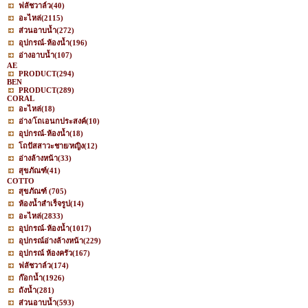
ฟลัชวาล์ว
(40)
อะไหล่
(2115)
ส่วนอาบน้ำ
(272)
อุปกรณ์-ห้องน้ำ
(196)
อ่างอาบน้ำ
(107)
AE
PRODUCT
(294)
BEN
PRODUCT
(289)
CORAL
อะไหล่
(18)
อ่าง/โถเอนกประสงค์
(10)
อุปกรณ์-ห้องน้ำ
(18)
โถปัสสาวะชาย/หญิง
(12)
อ่างล้างหน้า
(33)
สุขภัณฑ์
(41)
COTTO
สุขภัณฑ์
(705)
ห้องน้ำสำเร็จรูป
(14)
อะไหล่
(2833)
อุปกรณ์-ห้องน้ำ
(1017)
อุปกรณ์อ่างล้างหน้า
(229)
อุปกรณ์ ห้องครัว
(167)
ฟลัชวาล์ว
(174)
ก๊อกน้ำ
(1926)
ถังน้ำ
(281)
ส่วนอาบน้ำ
(593)