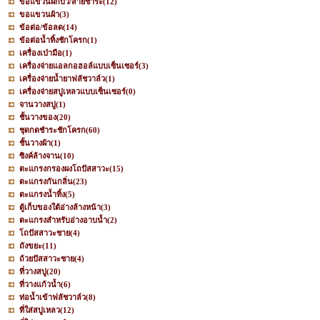
ขอแขวนฝักบัว/สายชำระ
(12)
ขอแขวนผ้า
(3)
ข้อต่อ/ข้อลด
(14)
ข้อต่อน้ำทิ้งชักโครก
(1)
เครื่องเป่ามือ
(1)
เครื่องจ่ายแอลกอฮอล์แบบเซ็นเซอร์
(3)
เครื่องจ่ายน้ำยาฟลัชวาล์ว
(1)
เครื่องจ่ายสบู่เหลวแบบเซ็นเซอร์
(0)
จานวางสบู่
(1)
ชั้นวางของ
(20)
ชุดกดชำระชักโครก
(60)
ชั้นวางผ้า
(1)
ซิงค์ล้างจาน
(10)
ตะแกรงกรองผงโถปัสสาวะ
(15)
ตะแกรงกันกลิ่น
(23)
ตะแกรงน้ำทิ้ง
(5)
ตู้เก็บของใต้อ่างล้างหน้า
(3)
ตะแกรงสำหรับอ่างอาบน้ำ
(2)
โถปัสสาวะชาย
(4)
ถังขยะ
(11)
ถ้วยปัสสาวะชาย
(4)
ที่วางสบู่
(20)
ที่วางแก้วน้ำ
(6)
ท่อน้ำเข้าฟลัชวาล์ว
(8)
ที่ใส่สบู่เหลว
(12)