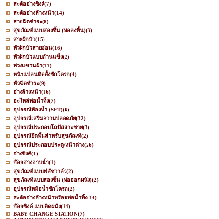
สะดืออ่างซิงค์
(7)
สะดืออ่างล้างหน้า
(14)
สายฉีดชำระ
(8)
สุขภัณฑ์แบบสองชิ้น (ท่อลงพื้น)
(3)
สายฝักบัว
(15)
หัวฝักบัวสายอ่อน
(16)
หัวฝักบัวแบบก้านแข็ง
(2)
ห่วงแขวนผ้า
(11)
หน้าแปลนติดตั้งชักโครก
(4)
หัวฉีดชำระ
(9)
อ่างล้างหน้า
(16)
อะไหล่ท่อน้ำทิ้ง
(7)
อุปกรณ์ห้องน้ำ (SET)
(6)
อุปกรณ์เสริมความปลอดภัย
(32)
อุปกรณ์ประกอบโถปัสสาะชาย
(3)
อุปกรณ์ยึดพื้นสำหรับสุขภัณฑ์
(2)
อุปกรณ์ประกอบประตู/หน้าต่าง
(26)
อ่างซิงค์
(1)
ก๊อกอ่างอาบน้ำ
(1)
สุขภัณฑ์แบบฟลัชวาล์ว
(2)
สุขภัณฑ์แบบสองชิ้น (ท่อออกผนัง)
(2)
อุปกรณ์หม้อน้ำชักโครก
(2)
สะดืออ่างล้างหน้าพร้อมท่อน้ำทิ้ง
(34)
ก๊อกซิงค์ แบบติดผนัง
(14)
BABY CHANGE STATION
(7)