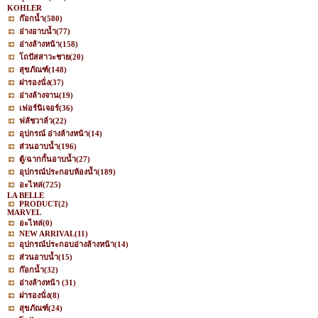
KOHLER
ก๊อกน้ำ
(580)
อ่างอาบน้ำ
(77)
อ่างล้างหน้า
(158)
โถปัสสาวะชาย
(20)
สุขภัณฑ์
(148)
ฝารองนั่ง
(37)
อ่างล้างจาน
(19)
เฟอร์นิเจอร์
(36)
ฟลัชวาล์ว
(22)
อุปกรณ์ อ่างล้างหน้า
(14)
ส่วนอาบน้ำ
(196)
ตู้/ฉากกั้นอาบน้ำ
(27)
อุปกรณ์ประกอบห้องน้ำ
(189)
อะไหล่
(725)
LA BELLE
PRODUCT
(2)
MARVEL
อะไหล่
(0)
NEW ARRIVAL
(11)
อุปกรณ์ประกอบอ่างล้างหน้า
(14)
ส่วนอาบน้ำ
(15)
ก๊อกน้ำ
(32)
อ่างล้างหน้า
(31)
ฝารองนั่ง
(8)
สุขภัณฑ์
(24)