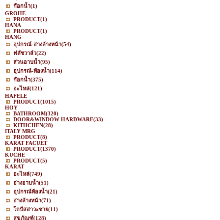
ก๊อกน้ำ
(1)
GROHE
PRODUCT
(1)
HANA
PRODUCT
(1)
HANG
อุปกรณ์-อ่างล้างหน้า
(54)
ฟลัชวาล์ว
(22)
ส่วนอาบน้ำ
(95)
อุปกรณ์-ห้องน้ำ
(114)
ก๊อกน้ำ
(375)
อะไหล่
(121)
HAFELE
PRODUCT
(1015)
HOY
BATHROOM
(320)
DOOR&WINDOW HARDWARE
(33)
KITHCHEN
(28)
ITALY MRG
PRODUCT
(8)
KARAT FACUET
PRODUCT
(1370)
KUCHE
PRODUCT
(5)
KARAT
อะไหล่
(749)
อ่างอาบน้ำ
(51)
อุปกรณ์ห้องน้ำ
(21)
อ่างล้างหน้า
(71)
โถปัสสาวะชาย
(11)
สุขภัณฑ์
(128)