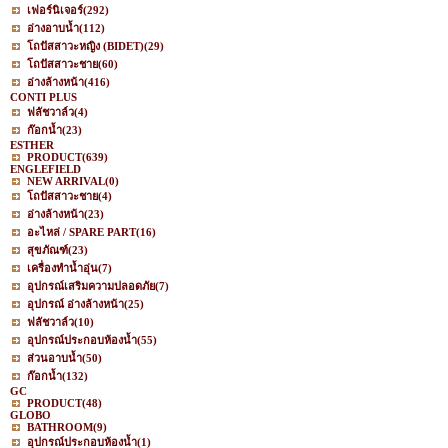
เฟอร์นิเจอร์
(292)
อ่างอาบน้ำ
(112)
โถปัสสาวะหญิง (BIDET)
(29)
โถปัสสาวะชาย
(60)
อ่างล้างหน้า
(416)
CONTI PLUS
ฟลัชวาล์ว
(4)
ก๊อกน้ำ
(23)
ESTHER
PRODUCT
(639)
ENGLEFIELD
NEW ARRIVAL
(0)
โถปัสสาวะชาย
(4)
อ่างล้างหน้า
(23)
อะไหล่ / SPARE PART
(16)
สุขภัณฑ์
(23)
เครื่องทำน้ำอุ่น
(7)
อุปกรณ์เสริมความปลอดภัย
(7)
อุปกรณ์ อ่างล้างหน้า
(25)
ฟลัชวาล์ว
(10)
อุปกรณ์ประกอบห้องน้ำ
(55)
ส่วนอาบน้ำ
(50)
ก๊อกน้ำ
(132)
GC
PRODUCT
(48)
GLOBO
BATHROOM
(9)
อุปกรณ์ประกอบห้องน้ำ
(1)