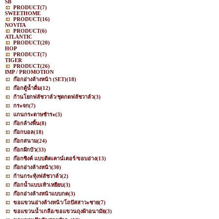
SB
PRODUCT
(7)
SWEETHOME
PRODUCT
(16)
NOVITA
PRODUCT
(6)
ATLANTIC
PRODUCT
(20)
HOP
PRODUCT
(7)
TIGER
PRODUCT
(26)
IMP / PROMOTION
ก๊อกอ่างล้างหน้า (SET)
(18)
ก๊อกตู้น้ำดื่ม
(12)
ก้านโยกฟลัชวาล์ว/ชุดกดฟลัชวาล์ว
(3)
กระจก
(7)
แกนกระดาษชำระ
(3)
ก๊อกล้างพื้น
(8)
ก๊อกบอล
(18)
ก๊อกสนาม
(24)
ก๊อกฝักบัว
(33)
ก๊อกซิงค์ แบบติดเคาน์เตอร์/ขอบอ่าง
(13)
ก๊อกอ่างล้างหน้า
(30)
ก้านกระทุ้งฟลัชวาล์ว
(2)
ก๊อกน้ำแบบเท้าเหยียบ
(3)
ก๊อกอ่างล้างหน้าแบบกด
(3)
ขอแขวนอ่างล้างหน้า/โถปัสสาวะชาย
(7)
ขอแขวนน้ำเกลือ/ขอแขวนถุงผ้าอนามัย
(3)