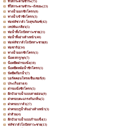
ที่ใส่กระดาษชำระ
(75)
ที่ใส่กระดาษชำระ+ถังขยะ
(23)
ทางน้ำออกชักโครก
(0)
ทางน้ำเข้าชักโครก
(3)
ท่อฟลัชวาล์ว โถสุขภัณฑ์
(42)
เทปพันเกลียว
(5)
ท่อน้ำทิ้งโถปัสสาวะชาย
(21)
ท่อน้ำทิ้งอ่างล้างหน้า
(40)
ท่อฟลัชวาล์วโถปัสสาะชาย
(8)
ท่อชาร์ป
(34)
ทางน้ำออกชักโครก
(1)
น็อต/สกรู/พุก
(7)
น็อตยึดฝารองนั่ง
(10)
น็อตยึดหม้อน้ำชักโครก
(1)
นัตยึดก๊อกน้ำ
(7)
บอร์ดคอนโทรลเซ็นเซอร์
(0)
ประเก็นยาง
(4)
ฝารองนั่งชักโครก
(5)
ฝักบัวอาบน้ำแบบสายอ่อน
(9)
ฝาครอบตะแกรงกันกลิ่น
(5)
ฝาครอบวาล์ว
(27)
ฝาครอบรูน้ำล้นอ่างล้างหน้า
(3)
ฝาส้วม
(4)
ฝักบัวอาบน้ำแบบก้านแข็ง
(1)
ฟลัชวาล์วโถปัสสาวะชาย
(13)