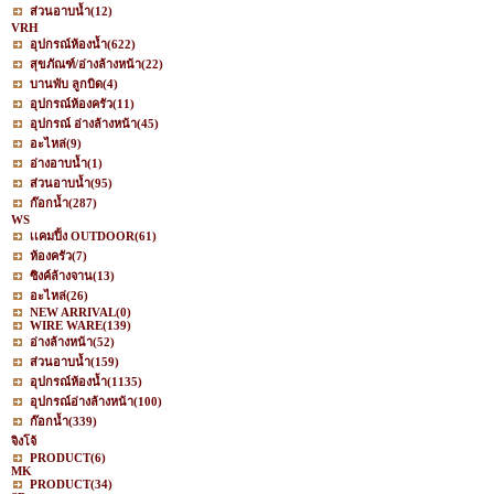
ส่วนอาบน้ำ
(12)
VRH
อุปกรณ์ห้องน้ำ
(622)
สุขภัณฑ์/อ่างล้างหน้า
(22)
บานพับ ลูกบิด
(4)
อุปกรณ์ห้องครัว
(11)
อุปกรณ์ อ่างล้างหน้า
(45)
อะไหล่
(9)
อ่างอาบน้ำ
(1)
ส่วนอาบน้ำ
(95)
ก๊อกน้ำ
(287)
WS
เเคมปิ้ง OUTDOOR
(61)
ห้องครัว
(7)
ซิงค์ล้างจาน
(13)
อะไหล่
(26)
NEW ARRIVAL
(0)
WIRE WARE
(139)
อ่างล้างหน้า
(52)
ส่วนอาบน้ำ
(159)
อุปกรณ์ห้องน้ำ
(1135)
อุปกรณ์อ่างล้างหน้า
(100)
ก๊อกน้ำ
(339)
จิงโจ้
PRODUCT
(6)
MK
PRODUCT
(34)