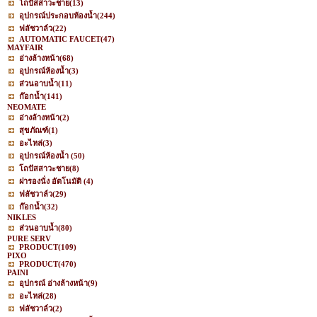
โถปัสสาวะชาย
(13)
อุปกรณ์ประกอบห้องน้ำ
(244)
ฟลัชวาล์ว
(22)
AUTOMATIC FAUCET
(47)
MAYFAIR
อ่างล้างหน้า
(68)
อุปกรณ์ห้องน้ำ
(3)
ส่วนอาบน้ำ
(11)
ก๊อกน้ำ
(141)
NEOMATE
อ่างล้างหน้า
(2)
สุขภัณฑ์
(1)
อะไหล่
(3)
อุปกรณ์ห้องน้ำ
(50)
โถปัสสาวะชาย
(8)
ฝารองนั่ง อัตโนมัติ
(4)
ฟลัชวาล์ว
(29)
ก๊อกน้ำ
(32)
NIKLES
ส่วนอาบน้ำ
(80)
PURE SERV
PRODUCT
(109)
PIXO
PRODUCT
(470)
PAINI
อุปกรณ์ อ่างล้างหน้า
(9)
อะไหล่
(28)
ฟลัชวาล์ว
(2)