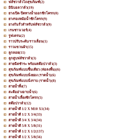
ฟลัชวาล์วโถสุขภัณฑ์
(2)
มินิบอลวาล์ว
(19)
ยางเปิด-ปิดทางน้ำออกชักโครก
(0)
ยางรองหม้อน้ำชักโครก
(9)
ยางกันรั่วสำหรับฟลัชวาล์ว
(9)
เรนชาวเวอร์
(4)
รูฟเดรน
(2)
ราวปรับระดับ/ราวเลื่อน
(1)
ราวแขวนผ้า
(15)
ลูกลอย
(11)
ลูกสูบฟลัชวาล์ว
(3)
สายฉีดชำระ พร้อมสต๊อปวาล์ว
(3)
สุขภัณฑ์แบบชิ้นเดียว (ท่อลงพื้น)
(6)
สุขภัณฑ์แบบนั่งยอง (ราดน้ำ)
(6)
สุขภัณฑ์แบบนั่งราบ (ราดน้ำ)
(8)
สายน้ำทิ้ง
(7)
สะดืออ่างอาบน้ำ
(6)
สายน้ำเลี้ยงชักโครก
(5)
สต๊อปวาล์ว
(12)
สายน้ำดี 1/2 X M10 X1
(34)
สายน้ำดี 1/2 X 3/4
(33)
สายน้ำดี 3/4 X 3/4
(34)
สายน้ำดี 5/8 X 5/8
(31)
สายน้ำดี 1/2 X 1/2
(137)
สายน้ำดี 1/2 X 5/8
(56)