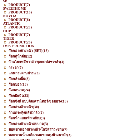
SB
PRODUCT
(7)
SWEETHOME
PRODUCT
(16)
NOVITA
PRODUCT
(6)
ATLANTIC
PRODUCT
(20)
HOP
PRODUCT
(7)
TIGER
PRODUCT
(26)
IMP / PROMOTION
ก๊อกอ่างล้างหน้า (SET)
(18)
ก๊อกตู้น้ำดื่ม
(12)
ก้านโยกฟลัชวาล์ว/ชุดกดฟลัชวาล์ว
(3)
กระจก
(7)
แกนกระดาษชำระ
(3)
ก๊อกล้างพื้น
(8)
ก๊อกบอล
(18)
ก๊อกสนาม
(24)
ก๊อกฝักบัว
(33)
ก๊อกซิงค์ แบบติดเคาน์เตอร์/ขอบอ่าง
(13)
ก๊อกอ่างล้างหน้า
(30)
ก้านกระทุ้งฟลัชวาล์ว
(2)
ก๊อกน้ำแบบเท้าเหยียบ
(3)
ก๊อกอ่างล้างหน้าแบบกด
(3)
ขอแขวนอ่างล้างหน้า/โถปัสสาวะชาย
(7)
ขอแขวนน้ำเกลือ/ขอแขวนถุงผ้าอนามัย
(3)