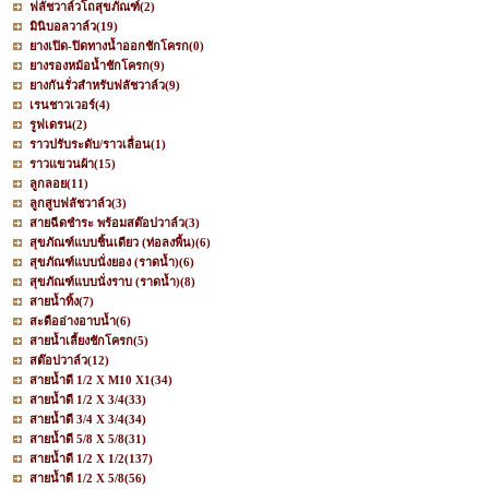
ฟลัชวาล์วโถสุขภัณฑ์
(2)
มินิบอลวาล์ว
(19)
ยางเปิด-ปิดทางน้ำออกชักโครก
(0)
ยางรองหม้อน้ำชักโครก
(9)
ยางกันรั่วสำหรับฟลัชวาล์ว
(9)
เรนชาวเวอร์
(4)
รูฟเดรน
(2)
ราวปรับระดับ/ราวเลื่อน
(1)
ราวแขวนผ้า
(15)
ลูกลอย
(11)
ลูกสูบฟลัชวาล์ว
(3)
สายฉีดชำระ พร้อมสต๊อปวาล์ว
(3)
สุขภัณฑ์แบบชิ้นเดียว (ท่อลงพื้น)
(6)
สุขภัณฑ์แบบนั่งยอง (ราดน้ำ)
(6)
สุขภัณฑ์แบบนั่งราบ (ราดน้ำ)
(8)
สายน้ำทิ้ง
(7)
สะดืออ่างอาบน้ำ
(6)
สายน้ำเลี้ยงชักโครก
(5)
สต๊อปวาล์ว
(12)
สายน้ำดี 1/2 X M10 X1
(34)
สายน้ำดี 1/2 X 3/4
(33)
สายน้ำดี 3/4 X 3/4
(34)
สายน้ำดี 5/8 X 5/8
(31)
สายน้ำดี 1/2 X 1/2
(137)
สายน้ำดี 1/2 X 5/8
(56)