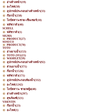
อ่างล้างหน้า
(19)
อะไหล่
(58)
อุปกรณ์ประกอบอ่างล้างหน้า
(33)
ก๊อกน้ำ
(258)
โถปัสสาวะชาย+เซ็นเซอร์
(10)
ฟลัชวาล์ว
(40)
SCHELL
ฟลัชวาล์ว
(1)
SIGMA
PRODUCT
(27)
SOSUCO
PRODUCT
(70)
TOTO
อ่างอาบน้ำ
(153)
TOTO (SV)
(15)
WASHLET
(59)
อุปกรณ์ประกอบอ่างล้างหน้า
(92)
ส่วนอาบน้ำ
(371)
ก๊อกน้ำ
(1526)
ฟลัชวาล์ว
(171)
อุปกรณ์ประกอบห้องน้ำ
(332)
อะไหล่
(1242)
โถปัสสาวะ ชาย/หญิง
(48)
อ่างล้างหน้า
(297)
สุขภัณฑ์
(321)
VISENTIN
ก๊อกน้ำ
(23)
อะไหล่
(1)