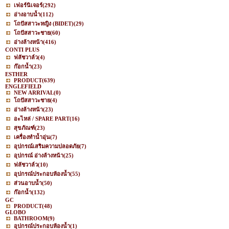
เฟอร์นิเจอร์
(292)
อ่างอาบน้ำ
(112)
โถปัสสาวะหญิง (BIDET)
(29)
โถปัสสาวะชาย
(60)
อ่างล้างหน้า
(416)
CONTI PLUS
ฟลัชวาล์ว
(4)
ก๊อกน้ำ
(23)
ESTHER
PRODUCT
(639)
ENGLEFIELD
NEW ARRIVAL
(0)
โถปัสสาวะชาย
(4)
อ่างล้างหน้า
(23)
อะไหล่ / SPARE PART
(16)
สุขภัณฑ์
(23)
เครื่องทำน้ำอุ่น
(7)
อุปกรณ์เสริมความปลอดภัย
(7)
อุปกรณ์ อ่างล้างหน้า
(25)
ฟลัชวาล์ว
(10)
อุปกรณ์ประกอบห้องน้ำ
(55)
ส่วนอาบน้ำ
(50)
ก๊อกน้ำ
(132)
GC
PRODUCT
(48)
GLOBO
BATHROOM
(9)
อุปกรณ์ประกอบห้องน้ำ
(1)