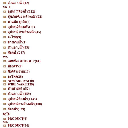
ส่วนอาบน้ำ
(12)
VRH
อุปกรณ์ห้องน้ำ
(622)
สุขภัณฑ์/อ่างล้างหน้า
(22)
บานพับ ลูกบิด
(4)
อุปกรณ์ห้องครัว
(11)
อุปกรณ์ อ่างล้างหน้า
(45)
อะไหล่
(9)
อ่างอาบน้ำ
(1)
ส่วนอาบน้ำ
(95)
ก๊อกน้ำ
(287)
WS
เเคมปิ้ง OUTDOOR
(61)
ห้องครัว
(7)
ซิงค์ล้างจาน
(13)
อะไหล่
(26)
NEW ARRIVAL
(0)
WIRE WARE
(139)
อ่างล้างหน้า
(52)
ส่วนอาบน้ำ
(159)
อุปกรณ์ห้องน้ำ
(1135)
อุปกรณ์อ่างล้างหน้า
(100)
ก๊อกน้ำ
(339)
จิงโจ้
PRODUCT
(6)
MK
PRODUCT
(34)