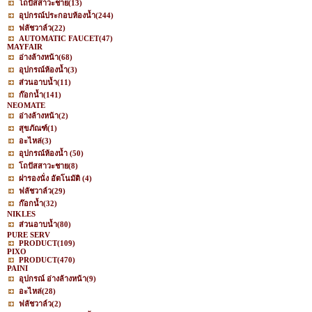
โถปัสสาวะชาย
(13)
อุปกรณ์ประกอบห้องน้ำ
(244)
ฟลัชวาล์ว
(22)
AUTOMATIC FAUCET
(47)
MAYFAIR
อ่างล้างหน้า
(68)
อุปกรณ์ห้องน้ำ
(3)
ส่วนอาบน้ำ
(11)
ก๊อกน้ำ
(141)
NEOMATE
อ่างล้างหน้า
(2)
สุขภัณฑ์
(1)
อะไหล่
(3)
อุปกรณ์ห้องน้ำ
(50)
โถปัสสาวะชาย
(8)
ฝารองนั่ง อัตโนมัติ
(4)
ฟลัชวาล์ว
(29)
ก๊อกน้ำ
(32)
NIKLES
ส่วนอาบน้ำ
(80)
PURE SERV
PRODUCT
(109)
PIXO
PRODUCT
(470)
PAINI
อุปกรณ์ อ่างล้างหน้า
(9)
อะไหล่
(28)
ฟลัชวาล์ว
(2)