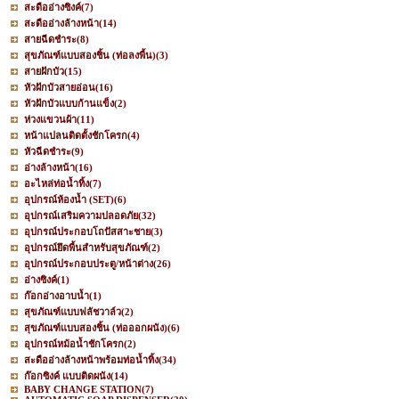
สะดืออ่างซิงค์
(7)
สะดืออ่างล้างหน้า
(14)
สายฉีดชำระ
(8)
สุขภัณฑ์แบบสองชิ้น (ท่อลงพื้น)
(3)
สายฝักบัว
(15)
หัวฝักบัวสายอ่อน
(16)
หัวฝักบัวแบบก้านแข็ง
(2)
ห่วงแขวนผ้า
(11)
หน้าแปลนติดตั้งชักโครก
(4)
หัวฉีดชำระ
(9)
อ่างล้างหน้า
(16)
อะไหล่ท่อน้ำทิ้ง
(7)
อุปกรณ์ห้องน้ำ (SET)
(6)
อุปกรณ์เสริมความปลอดภัย
(32)
อุปกรณ์ประกอบโถปัสสาะชาย
(3)
อุปกรณ์ยึดพื้นสำหรับสุขภัณฑ์
(2)
อุปกรณ์ประกอบประตู/หน้าต่าง
(26)
อ่างซิงค์
(1)
ก๊อกอ่างอาบน้ำ
(1)
สุขภัณฑ์แบบฟลัชวาล์ว
(2)
สุขภัณฑ์แบบสองชิ้น (ท่อออกผนัง)
(6)
อุปกรณ์หม้อน้ำชักโครก
(2)
สะดืออ่างล้างหน้าพร้อมท่อน้ำทิ้ง
(34)
ก๊อกซิงค์ แบบติดผนัง
(14)
BABY CHANGE STATION
(7)