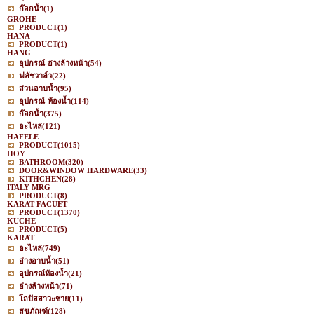
ก๊อกน้ำ
(1)
GROHE
PRODUCT
(1)
HANA
PRODUCT
(1)
HANG
อุปกรณ์-อ่างล้างหน้า
(54)
ฟลัชวาล์ว
(22)
ส่วนอาบน้ำ
(95)
อุปกรณ์-ห้องน้ำ
(114)
ก๊อกน้ำ
(375)
อะไหล่
(121)
HAFELE
PRODUCT
(1015)
HOY
BATHROOM
(320)
DOOR&WINDOW HARDWARE
(33)
KITHCHEN
(28)
ITALY MRG
PRODUCT
(8)
KARAT FACUET
PRODUCT
(1370)
KUCHE
PRODUCT
(5)
KARAT
อะไหล่
(749)
อ่างอาบน้ำ
(51)
อุปกรณ์ห้องน้ำ
(21)
อ่างล้างหน้า
(71)
โถปัสสาวะชาย
(11)
สุขภัณฑ์
(128)