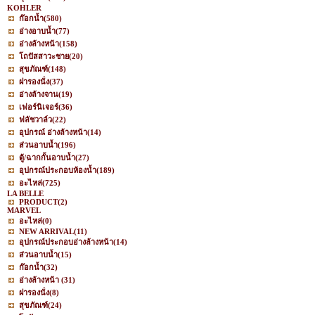
KOHLER
ก๊อกน้ำ
(580)
อ่างอาบน้ำ
(77)
อ่างล้างหน้า
(158)
โถปัสสาวะชาย
(20)
สุขภัณฑ์
(148)
ฝารองนั่ง
(37)
อ่างล้างจาน
(19)
เฟอร์นิเจอร์
(36)
ฟลัชวาล์ว
(22)
อุปกรณ์ อ่างล้างหน้า
(14)
ส่วนอาบน้ำ
(196)
ตู้/ฉากกั้นอาบน้ำ
(27)
อุปกรณ์ประกอบห้องน้ำ
(189)
อะไหล่
(725)
LA BELLE
PRODUCT
(2)
MARVEL
อะไหล่
(0)
NEW ARRIVAL
(11)
อุปกรณ์ประกอบอ่างล้างหน้า
(14)
ส่วนอาบน้ำ
(15)
ก๊อกน้ำ
(32)
อ่างล้างหน้า
(31)
ฝารองนั่ง
(8)
สุขภัณฑ์
(24)