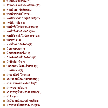
ที่ใส่กระดาษชำระ
(75)
ที่ใส่กระดาษชำระ+ถังขยะ
(23)
ทางน้ำออกชักโครก
(0)
ทางน้ำเข้าชักโครก
(3)
ท่อฟลัชวาล์ว โถสุขภัณฑ์
(42)
เทปพันเกลียว
(5)
ท่อน้ำทิ้งโถปัสสาวะชาย
(21)
ท่อน้ำทิ้งอ่างล้างหน้า
(40)
ท่อฟลัชวาล์วโถปัสสาะชาย
(8)
ท่อชาร์ป
(34)
ทางน้ำออกชักโครก
(1)
น็อต/สกรู/พุก
(7)
น็อตยึดฝารองนั่ง
(10)
น็อตยึดหม้อน้ำชักโครก
(1)
นัตยึดก๊อกน้ำ
(7)
บอร์ดคอนโทรลเซ็นเซอร์
(0)
ประเก็นยาง
(4)
ฝารองนั่งชักโครก
(5)
ฝักบัวอาบน้ำแบบสายอ่อน
(9)
ฝาครอบตะแกรงกันกลิ่น
(5)
ฝาครอบวาล์ว
(27)
ฝาครอบรูน้ำล้นอ่างล้างหน้า
(3)
ฝาส้วม
(4)
ฝักบัวอาบน้ำแบบก้านแข็ง
(1)
ฟลัชวาล์วโถปัสสาวะชาย
(13)