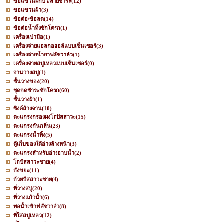
ขอแขวนฝักบัว/สายชำระ
(12)
ขอแขวนผ้า
(3)
ข้อต่อ/ข้อลด
(14)
ข้อต่อน้ำทิ้งชักโครก
(1)
เครื่องเป่ามือ
(1)
เครื่องจ่ายแอลกอฮอล์แบบเซ็นเซอร์
(3)
เครื่องจ่ายน้ำยาฟลัชวาล์ว
(1)
เครื่องจ่ายสบู่เหลวแบบเซ็นเซอร์
(0)
จานวางสบู่
(1)
ชั้นวางของ
(20)
ชุดกดชำระชักโครก
(60)
ชั้นวางผ้า
(1)
ซิงค์ล้างจาน
(10)
ตะแกรงกรองผงโถปัสสาวะ
(15)
ตะแกรงกันกลิ่น
(23)
ตะแกรงน้ำทิ้ง
(5)
ตู้เก็บของใต้อ่างล้างหน้า
(3)
ตะแกรงสำหรับอ่างอาบน้ำ
(2)
โถปัสสาวะชาย
(4)
ถังขยะ
(11)
ถ้วยปัสสาวะชาย
(4)
ที่วางสบู่
(20)
ที่วางแก้วน้ำ
(6)
ท่อน้ำเข้าฟลัชวาล์ว
(8)
ที่ใส่สบู่เหลว
(12)