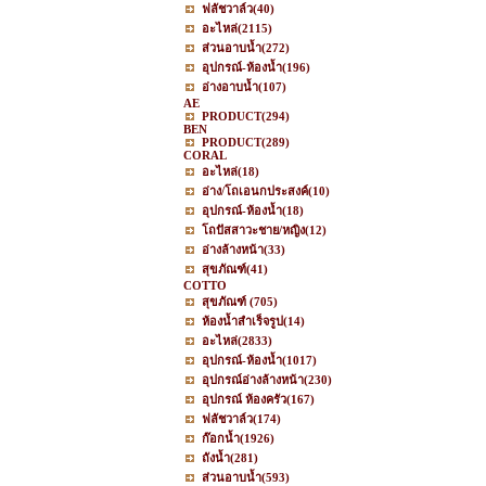
ฟลัชวาล์ว
(40)
อะไหล่
(2115)
ส่วนอาบน้ำ
(272)
อุปกรณ์-ห้องน้ำ
(196)
อ่างอาบน้ำ
(107)
AE
PRODUCT
(294)
BEN
PRODUCT
(289)
CORAL
อะไหล่
(18)
อ่าง/โถเอนกประสงค์
(10)
อุปกรณ์-ห้องน้ำ
(18)
โถปัสสาวะชาย/หญิง
(12)
อ่างล้างหน้า
(33)
สุขภัณฑ์
(41)
COTTO
สุขภัณฑ์
(705)
ห้องน้ำสำเร็จรูป
(14)
อะไหล่
(2833)
อุปกรณ์-ห้องน้ำ
(1017)
อุปกรณ์อ่างล้างหน้า
(230)
อุปกรณ์ ห้องครัว
(167)
ฟลัชวาล์ว
(174)
ก๊อกน้ำ
(1926)
ถังน้ำ
(281)
ส่วนอาบน้ำ
(593)