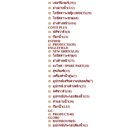
เฟอร์นิเจอร์
(292)
อ่างอาบน้ำ
(112)
โถปัสสาวะหญิง (BIDET)
(29)
โถปัสสาวะชาย
(60)
อ่างล้างหน้า
(416)
CONTI PLUS
ฟลัชวาล์ว
(4)
ก๊อกน้ำ
(23)
ESTHER
PRODUCT
(639)
ENGLEFIELD
NEW ARRIVAL
(0)
โถปัสสาวะชาย
(4)
อ่างล้างหน้า
(23)
อะไหล่ / SPARE PART
(16)
สุขภัณฑ์
(23)
เครื่องทำน้ำอุ่น
(7)
อุปกรณ์เสริมความปลอดภัย
(7)
อุปกรณ์ อ่างล้างหน้า
(25)
ฟลัชวาล์ว
(10)
อุปกรณ์ประกอบห้องน้ำ
(55)
ส่วนอาบน้ำ
(50)
ก๊อกน้ำ
(132)
GC
PRODUCT
(48)
GLOBO
BATHROOM
(9)
อุปกรณ์ประกอบห้องน้ำ
(1)