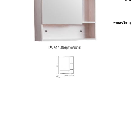
หากสนใจ กรุ
[
คลิกเพื่อดูภาพขยาย]