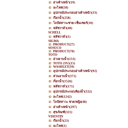
อ่างล้างหน้า
(19)
อะไหล่
(58)
อุปกรณ์ประกอบอ่างล้างหน้า
(33)
ก๊อกน้ำ
(258)
โถปัสสาวะชาย+เซ็นเซอร์
(10)
ฟลัชวาล์ว
(40)
SCHELL
ฟลัชวาล์ว
(1)
SIGMA
PRODUCT
(27)
SOSUCO
PRODUCT
(70)
TOTO
อ่างอาบน้ำ
(153)
TOTO (SV)
(15)
WASHLET
(59)
อุปกรณ์ประกอบอ่างล้างหน้า
(92)
ส่วนอาบน้ำ
(371)
ก๊อกน้ำ
(1526)
ฟลัชวาล์ว
(171)
อุปกรณ์ประกอบห้องน้ำ
(332)
อะไหล่
(1242)
โถปัสสาวะ ชาย/หญิง
(48)
อ่างล้างหน้า
(297)
สุขภัณฑ์
(321)
VISENTIN
ก๊อกน้ำ
(23)
อะไหล่
(1)