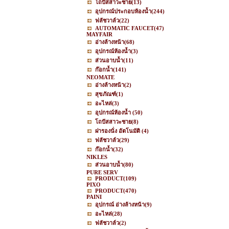
โถปัสสาวะชาย
(13)
อุปกรณ์ประกอบห้องน้ำ
(244)
ฟลัชวาล์ว
(22)
AUTOMATIC FAUCET
(47)
MAYFAIR
อ่างล้างหน้า
(68)
อุปกรณ์ห้องน้ำ
(3)
ส่วนอาบน้ำ
(11)
ก๊อกน้ำ
(141)
NEOMATE
อ่างล้างหน้า
(2)
สุขภัณฑ์
(1)
อะไหล่
(3)
อุปกรณ์ห้องน้ำ
(50)
โถปัสสาวะชาย
(8)
ฝารองนั่ง อัตโนมัติ
(4)
ฟลัชวาล์ว
(29)
ก๊อกน้ำ
(32)
NIKLES
ส่วนอาบน้ำ
(80)
PURE SERV
PRODUCT
(109)
PIXO
PRODUCT
(470)
PAINI
อุปกรณ์ อ่างล้างหน้า
(9)
อะไหล่
(28)
ฟลัชวาล์ว
(2)