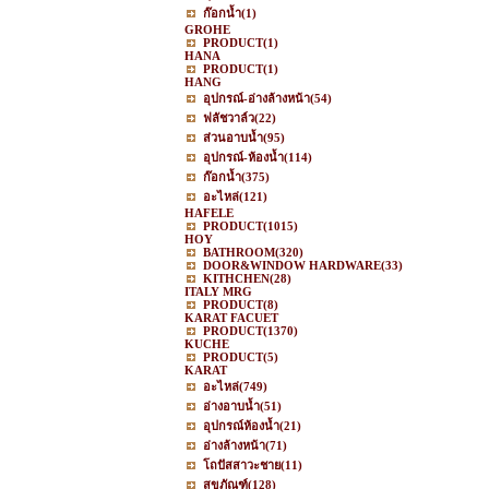
ก๊อกน้ำ
(1)
GROHE
PRODUCT
(1)
HANA
PRODUCT
(1)
HANG
อุปกรณ์-อ่างล้างหน้า
(54)
ฟลัชวาล์ว
(22)
ส่วนอาบน้ำ
(95)
อุปกรณ์-ห้องน้ำ
(114)
ก๊อกน้ำ
(375)
อะไหล่
(121)
HAFELE
PRODUCT
(1015)
HOY
BATHROOM
(320)
DOOR&WINDOW HARDWARE
(33)
KITHCHEN
(28)
ITALY MRG
PRODUCT
(8)
KARAT FACUET
PRODUCT
(1370)
KUCHE
PRODUCT
(5)
KARAT
อะไหล่
(749)
อ่างอาบน้ำ
(51)
อุปกรณ์ห้องน้ำ
(21)
อ่างล้างหน้า
(71)
โถปัสสาวะชาย
(11)
สุขภัณฑ์
(128)