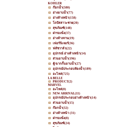
KOHLER
ก๊อกน้ำ
(580)
อ่างอาบน้ำ
(77)
อ่างล้างหน้า
(158)
โถปัสสาวะชาย
(20)
สุขภัณฑ์
(148)
ฝารองนั่ง
(37)
อ่างล้างจาน
(19)
เฟอร์นิเจอร์
(36)
ฟลัชวาล์ว
(22)
อุปกรณ์ อ่างล้างหน้า
(14)
ส่วนอาบน้ำ
(196)
ตู้/ฉากกั้นอาบน้ำ
(27)
อุปกรณ์ประกอบห้องน้ำ
(189)
อะไหล่
(725)
LA BELLE
PRODUCT
(2)
MARVEL
อะไหล่
(0)
NEW ARRIVAL
(11)
อุปกรณ์ประกอบอ่างล้างหน้า
(14)
ส่วนอาบน้ำ
(15)
ก๊อกน้ำ
(32)
อ่างล้างหน้า
(31)
ฝารองนั่ง
(8)
สุขภัณฑ์
(24)