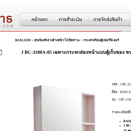
RASLAND
>
สุขภัณฑ์/อ่างล้างหน้า/โถปัสสาวะ
>
กระจกพร้อมตู้เฟอร์นิเจอร์
J BC-3180A-05 เฉพาะกระจกส่องหน้าแบบตู้เก็บของ ข
รหัส :
J BC-3
ยี่ห้อ :
RASLA
รุ่น :
J BC-31
รายละเอียดทั้
RAS
J BC
70 ซ