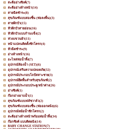
สะดืออ่างซิงค์
(7)
สะดืออ่างล้างหน้า
(14)
สายฉีดชำระ
(8)
สุขภัณฑ์แบบสองชิ้น (ท่อลงพื้น)
(3)
สายฝักบัว
(15)
หัวฝักบัวสายอ่อน
(16)
หัวฝักบัวแบบก้านแข็ง
(2)
ห่วงแขวนผ้า
(11)
หน้าแปลนติดตั้งชักโครก
(4)
หัวฉีดชำระ
(9)
อ่างล้างหน้า
(16)
อะไหล่ท่อน้ำทิ้ง
(7)
อุปกรณ์ห้องน้ำ (SET)
(6)
อุปกรณ์เสริมความปลอดภัย
(32)
อุปกรณ์ประกอบโถปัสสาะชาย
(3)
อุปกรณ์ยึดพื้นสำหรับสุขภัณฑ์
(2)
อุปกรณ์ประกอบประตู/หน้าต่าง
(26)
อ่างซิงค์
(1)
ก๊อกอ่างอาบน้ำ
(1)
สุขภัณฑ์แบบฟลัชวาล์ว
(2)
สุขภัณฑ์แบบสองชิ้น (ท่อออกผนัง)
(6)
อุปกรณ์หม้อน้ำชักโครก
(2)
สะดืออ่างล้างหน้าพร้อมท่อน้ำทิ้ง
(34)
ก๊อกซิงค์ แบบติดผนัง
(14)
BABY CHANGE STATION
(7)