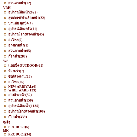
ส่วนอาบน้ำ
(12)
VRH
อุปกรณ์ห้องน้ำ
(622)
สุขภัณฑ์/อ่างล้างหน้า
(22)
บานพับ ลูกบิด
(4)
อุปกรณ์ห้องครัว
(11)
อุปกรณ์ อ่างล้างหน้า
(45)
อะไหล่
(9)
อ่างอาบน้ำ
(1)
ส่วนอาบน้ำ
(95)
ก๊อกน้ำ
(287)
WS
เเคมปิ้ง OUTDOOR
(61)
ห้องครัว
(7)
ซิงค์ล้างจาน
(13)
อะไหล่
(26)
NEW ARRIVAL
(0)
WIRE WARE
(139)
อ่างล้างหน้า
(52)
ส่วนอาบน้ำ
(159)
อุปกรณ์ห้องน้ำ
(1135)
อุปกรณ์อ่างล้างหน้า
(100)
ก๊อกน้ำ
(339)
จิงโจ้
PRODUCT
(6)
MK
PRODUCT
(34)