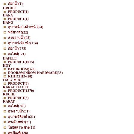
ก๊อกน้ำ
(1)
GROHE
PRODUCT
(1)
HANA
PRODUCT
(1)
HANG
อุปกรณ์-อ่างล้างหน้า
(54)
ฟลัชวาล์ว
(22)
ส่วนอาบน้ำ
(95)
อุปกรณ์-ห้องน้ำ
(114)
ก๊อกน้ำ
(375)
อะไหล่
(121)
HAFELE
PRODUCT
(1015)
HOY
BATHROOM
(320)
DOOR&WINDOW HARDWARE
(33)
KITHCHEN
(28)
ITALY MRG
PRODUCT
(8)
KARAT FACUET
PRODUCT
(1370)
KUCHE
PRODUCT
(5)
KARAT
อะไหล่
(749)
อ่างอาบน้ำ
(51)
อุปกรณ์ห้องน้ำ
(21)
อ่างล้างหน้า
(71)
โถปัสสาวะชาย
(11)
สุขภัณฑ์
(128)