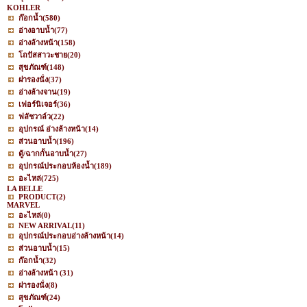
KOHLER
ก๊อกน้ำ
(580)
อ่างอาบน้ำ
(77)
อ่างล้างหน้า
(158)
โถปัสสาวะชาย
(20)
สุขภัณฑ์
(148)
ฝารองนั่ง
(37)
อ่างล้างจาน
(19)
เฟอร์นิเจอร์
(36)
ฟลัชวาล์ว
(22)
อุปกรณ์ อ่างล้างหน้า
(14)
ส่วนอาบน้ำ
(196)
ตู้/ฉากกั้นอาบน้ำ
(27)
อุปกรณ์ประกอบห้องน้ำ
(189)
อะไหล่
(725)
LA BELLE
PRODUCT
(2)
MARVEL
อะไหล่
(0)
NEW ARRIVAL
(11)
อุปกรณ์ประกอบอ่างล้างหน้า
(14)
ส่วนอาบน้ำ
(15)
ก๊อกน้ำ
(32)
อ่างล้างหน้า
(31)
ฝารองนั่ง
(8)
สุขภัณฑ์
(24)