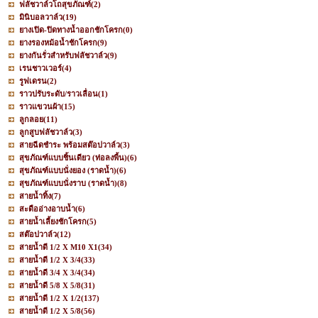
ฟลัชวาล์วโถสุขภัณฑ์
(2)
มินิบอลวาล์ว
(19)
ยางเปิด-ปิดทางน้ำออกชักโครก
(0)
ยางรองหม้อน้ำชักโครก
(9)
ยางกันรั่วสำหรับฟลัชวาล์ว
(9)
เรนชาวเวอร์
(4)
รูฟเดรน
(2)
ราวปรับระดับ/ราวเลื่อน
(1)
ราวแขวนผ้า
(15)
ลูกลอย
(11)
ลูกสูบฟลัชวาล์ว
(3)
สายฉีดชำระ พร้อมสต๊อปวาล์ว
(3)
สุขภัณฑ์แบบชิ้นเดียว (ท่อลงพื้น)
(6)
สุขภัณฑ์แบบนั่งยอง (ราดน้ำ)
(6)
สุขภัณฑ์แบบนั่งราบ (ราดน้ำ)
(8)
สายน้ำทิ้ง
(7)
สะดืออ่างอาบน้ำ
(6)
สายน้ำเลี้ยงชักโครก
(5)
สต๊อปวาล์ว
(12)
สายน้ำดี 1/2 X M10 X1
(34)
สายน้ำดี 1/2 X 3/4
(33)
สายน้ำดี 3/4 X 3/4
(34)
สายน้ำดี 5/8 X 5/8
(31)
สายน้ำดี 1/2 X 1/2
(137)
สายน้ำดี 1/2 X 5/8
(56)