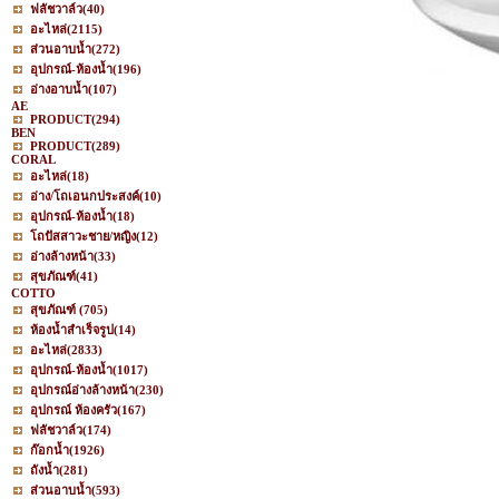
ฟลัชวาล์ว
(40)
อะไหล่
(2115)
ส่วนอาบน้ำ
(272)
อุปกรณ์-ห้องน้ำ
(196)
อ่างอาบน้ำ
(107)
AE
PRODUCT
(294)
BEN
PRODUCT
(289)
CORAL
อะไหล่
(18)
อ่าง/โถเอนกประสงค์
(10)
อุปกรณ์-ห้องน้ำ
(18)
โถปัสสาวะชาย/หญิง
(12)
อ่างล้างหน้า
(33)
สุขภัณฑ์
(41)
COTTO
สุขภัณฑ์
(705)
ห้องน้ำสำเร็จรูป
(14)
อะไหล่
(2833)
อุปกรณ์-ห้องน้ำ
(1017)
อุปกรณ์อ่างล้างหน้า
(230)
อุปกรณ์ ห้องครัว
(167)
ฟลัชวาล์ว
(174)
ก๊อกน้ำ
(1926)
ถังน้ำ
(281)
ส่วนอาบน้ำ
(593)