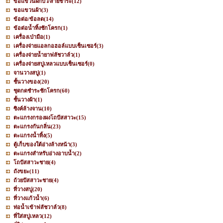
ขอแขวนฝักบัว/สายชำระ
(12)
ขอแขวนผ้า
(3)
ข้อต่อ/ข้อลด
(14)
ข้อต่อน้ำทิ้งชักโครก
(1)
เครื่องเป่ามือ
(1)
เครื่องจ่ายแอลกอฮอล์แบบเซ็นเซอร์
(3)
เครื่องจ่ายน้ำยาฟลัชวาล์ว
(1)
เครื่องจ่ายสบู่เหลวแบบเซ็นเซอร์
(0)
จานวางสบู่
(1)
ชั้นวางของ
(20)
ชุดกดชำระชักโครก
(60)
ชั้นวางผ้า
(1)
ซิงค์ล้างจาน
(10)
ตะแกรงกรองผงโถปัสสาวะ
(15)
ตะแกรงกันกลิ่น
(23)
ตะแกรงน้ำทิ้ง
(5)
ตู้เก็บของใต้อ่างล้างหน้า
(3)
ตะแกรงสำหรับอ่างอาบน้ำ
(2)
โถปัสสาวะชาย
(4)
ถังขยะ
(11)
ถ้วยปัสสาวะชาย
(4)
ที่วางสบู่
(20)
ที่วางแก้วน้ำ
(6)
ท่อน้ำเข้าฟลัชวาล์ว
(8)
ที่ใส่สบู่เหลว
(12)