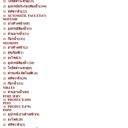
โถปัสสาวะชาย
(13)
อุปกรณ์ประกอบห้องน้ำ
(244)
ฟลัชวาล์ว
(22)
AUTOMATIC FAUCET
(47)
MAYFAIR
อ่างล้างหน้า
(68)
อุปกรณ์ห้องน้ำ
(3)
ส่วนอาบน้ำ
(11)
ก๊อกน้ำ
(141)
NEOMATE
อ่างล้างหน้า
(2)
สุขภัณฑ์
(1)
อะไหล่
(3)
อุปกรณ์ห้องน้ำ
(50)
โถปัสสาวะชาย
(8)
ฝารองนั่ง อัตโนมัติ
(4)
ฟลัชวาล์ว
(29)
ก๊อกน้ำ
(32)
NIKLES
ส่วนอาบน้ำ
(80)
PURE SERV
PRODUCT
(109)
PIXO
PRODUCT
(470)
PAINI
อุปกรณ์ อ่างล้างหน้า
(9)
อะไหล่
(28)
ฟลัชวาล์ว
(2)