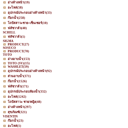
อ่างล้างหน้า
(19)
อะไหล่
(58)
อุปกรณ์ประกอบอ่างล้างหน้า
(33)
ก๊อกน้ำ
(258)
โถปัสสาวะชาย+เซ็นเซอร์
(10)
ฟลัชวาล์ว
(40)
SCHELL
ฟลัชวาล์ว
(1)
SIGMA
PRODUCT
(27)
SOSUCO
PRODUCT
(70)
TOTO
อ่างอาบน้ำ
(153)
TOTO (SV)
(15)
WASHLET
(59)
อุปกรณ์ประกอบอ่างล้างหน้า
(92)
ส่วนอาบน้ำ
(371)
ก๊อกน้ำ
(1526)
ฟลัชวาล์ว
(171)
อุปกรณ์ประกอบห้องน้ำ
(332)
อะไหล่
(1242)
โถปัสสาวะ ชาย/หญิง
(48)
อ่างล้างหน้า
(297)
สุขภัณฑ์
(321)
VISENTIN
ก๊อกน้ำ
(23)
อะไหล่
(1)