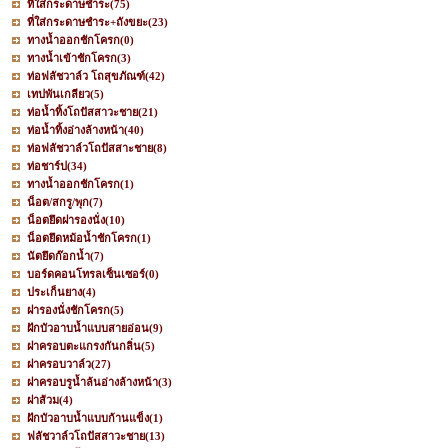
ที่ใส่กระดาษชำระ
(75)
ที่ใส่กระดาษชำระ+ถังขยะ
(23)
ทางน้ำออกชักโครก
(0)
ทางน้ำเข้าชักโครก
(3)
ท่อฟลัชวาล์ว โถสุขภัณฑ์
(42)
เทปพันเกลียว
(5)
ท่อน้ำทิ้งโถปัสสาวะชาย
(21)
ท่อน้ำทิ้งอ่างล้างหน้า
(40)
ท่อฟลัชวาล์วโถปัสสาะชาย
(8)
ท่อชาร์ป
(34)
ทางน้ำออกชักโครก
(1)
น็อต/สกรู/พุก
(7)
น็อตยึดฝารองนั่ง
(10)
น็อตยึดหม้อน้ำชักโครก
(1)
นัตยึดก๊อกน้ำ
(7)
บอร์ดคอนโทรลเซ็นเซอร์
(0)
ประเก็นยาง
(4)
ฝารองนั่งชักโครก
(5)
ฝักบัวอาบน้ำแบบสายอ่อน
(9)
ฝาครอบตะแกรงกันกลิ่น
(5)
ฝาครอบวาล์ว
(27)
ฝาครอบรูน้ำล้นอ่างล้างหน้า
(3)
ฝาส้วม
(4)
ฝักบัวอาบน้ำแบบก้านแข็ง
(1)
ฟลัชวาล์วโถปัสสาวะชาย
(13)