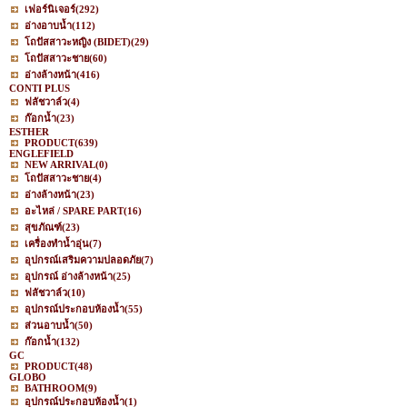
เฟอร์นิเจอร์
(292)
อ่างอาบน้ำ
(112)
โถปัสสาวะหญิง (BIDET)
(29)
โถปัสสาวะชาย
(60)
อ่างล้างหน้า
(416)
CONTI PLUS
ฟลัชวาล์ว
(4)
ก๊อกน้ำ
(23)
ESTHER
PRODUCT
(639)
ENGLEFIELD
NEW ARRIVAL
(0)
โถปัสสาวะชาย
(4)
อ่างล้างหน้า
(23)
อะไหล่ / SPARE PART
(16)
สุขภัณฑ์
(23)
เครื่องทำน้ำอุ่น
(7)
อุปกรณ์เสริมความปลอดภัย
(7)
อุปกรณ์ อ่างล้างหน้า
(25)
ฟลัชวาล์ว
(10)
อุปกรณ์ประกอบห้องน้ำ
(55)
ส่วนอาบน้ำ
(50)
ก๊อกน้ำ
(132)
GC
PRODUCT
(48)
GLOBO
BATHROOM
(9)
อุปกรณ์ประกอบห้องน้ำ
(1)