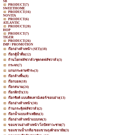
SB
PRODUCT
(7)
SWEETHOME
PRODUCT
(16)
NOVITA
PRODUCT
(6)
ATLANTIC
PRODUCT
(20)
HOP
PRODUCT
(7)
TIGER
PRODUCT
(26)
IMP / PROMOTION
ก๊อกอ่างล้างหน้า (SET)
(18)
ก๊อกตู้น้ำดื่ม
(12)
ก้านโยกฟลัชวาล์ว/ชุดกดฟลัชวาล์ว
(3)
กระจก
(7)
แกนกระดาษชำระ
(3)
ก๊อกล้างพื้น
(8)
ก๊อกบอล
(18)
ก๊อกสนาม
(24)
ก๊อกฝักบัว
(33)
ก๊อกซิงค์ แบบติดเคาน์เตอร์/ขอบอ่าง
(13)
ก๊อกอ่างล้างหน้า
(30)
ก้านกระทุ้งฟลัชวาล์ว
(2)
ก๊อกน้ำแบบเท้าเหยียบ
(3)
ก๊อกอ่างล้างหน้าแบบกด
(3)
ขอแขวนอ่างล้างหน้า/โถปัสสาวะชาย
(7)
ขอแขวนน้ำเกลือ/ขอแขวนถุงผ้าอนามัย
(3)