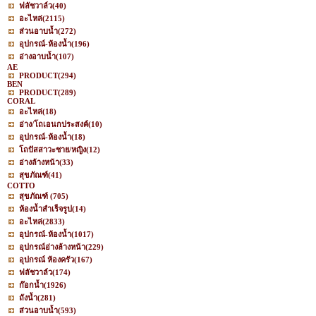
ฟลัชวาล์ว
(40)
อะไหล่
(2115)
ส่วนอาบน้ำ
(272)
อุปกรณ์-ห้องน้ำ
(196)
อ่างอาบน้ำ
(107)
AE
PRODUCT
(294)
BEN
PRODUCT
(289)
CORAL
อะไหล่
(18)
อ่าง/โถเอนกประสงค์
(10)
อุปกรณ์-ห้องน้ำ
(18)
โถปัสสาวะชาย/หญิง
(12)
อ่างล้างหน้า
(33)
สุขภัณฑ์
(41)
COTTO
สุขภัณฑ์
(705)
ห้องน้ำสำเร็จรูป
(14)
อะไหล่
(2833)
อุปกรณ์-ห้องน้ำ
(1017)
อุปกรณ์อ่างล้างหน้า
(229)
อุปกรณ์ ห้องครัว
(167)
ฟลัชวาล์ว
(174)
ก๊อกน้ำ
(1926)
ถังน้ำ
(281)
ส่วนอาบน้ำ
(593)