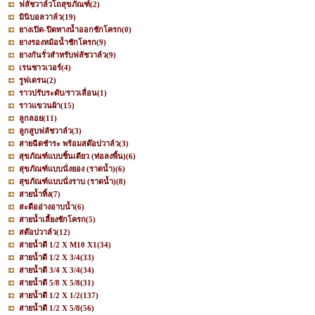
ฟลัชวาล์วโถสุขภัณฑ์
(2)
มินิบอลวาล์ว
(19)
ยางเปิด-ปิดทางน้ำออกชักโครก
(0)
ยางรองหม้อน้ำชักโครก
(9)
ยางกันรั่วสำหรับฟลัชวาล์ว
(9)
เรนชาวเวอร์
(4)
รูฟเดรน
(2)
ราวปรับระดับ/ราวเลื่อน
(1)
ราวแขวนผ้า
(15)
ลูกลอย
(11)
ลูกสูบฟลัชวาล์ว
(3)
สายฉีดชำระ พร้อมสต๊อปวาล์ว
(3)
สุขภัณฑ์แบบชิ้นเดียว (ท่อลงพื้น)
(6)
สุขภัณฑ์แบบนั่งยอง (ราดน้ำ)
(6)
สุขภัณฑ์แบบนั่งราบ (ราดน้ำ)
(8)
สายน้ำทิ้ง
(7)
สะดืออ่างอาบน้ำ
(6)
สายน้ำเลี้ยงชักโครก
(5)
สต๊อปวาล์ว
(12)
สายน้ำดี 1/2 X M10 X1
(34)
สายน้ำดี 1/2 X 3/4
(33)
สายน้ำดี 3/4 X 3/4
(34)
สายน้ำดี 5/8 X 5/8
(31)
สายน้ำดี 1/2 X 1/2
(137)
สายน้ำดี 1/2 X 5/8
(56)