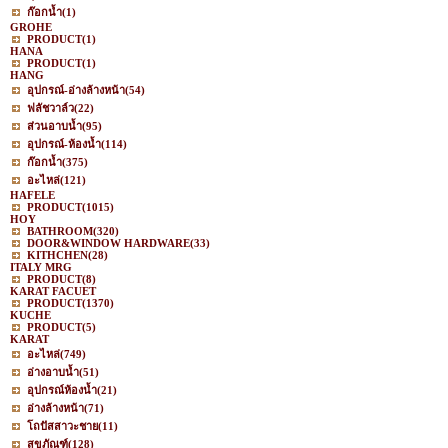
ก๊อกน้ำ
(1)
GROHE
PRODUCT
(1)
HANA
PRODUCT
(1)
HANG
อุปกรณ์-อ่างล้างหน้า
(54)
ฟลัชวาล์ว
(22)
ส่วนอาบน้ำ
(95)
อุปกรณ์-ห้องน้ำ
(114)
ก๊อกน้ำ
(375)
อะไหล่
(121)
HAFELE
PRODUCT
(1015)
HOY
BATHROOM
(320)
DOOR&WINDOW HARDWARE
(33)
KITHCHEN
(28)
ITALY MRG
PRODUCT
(8)
KARAT FACUET
PRODUCT
(1370)
KUCHE
PRODUCT
(5)
KARAT
อะไหล่
(749)
อ่างอาบน้ำ
(51)
อุปกรณ์ห้องน้ำ
(21)
อ่างล้างหน้า
(71)
โถปัสสาวะชาย
(11)
สุขภัณฑ์
(128)