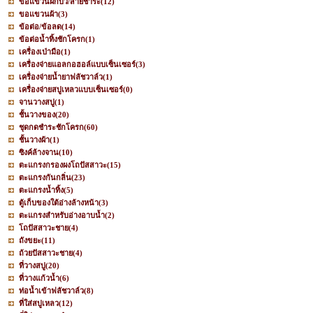
ขอแขวนฝักบัว/สายชำระ
(12)
ขอแขวนผ้า
(3)
ข้อต่อ/ข้อลด
(14)
ข้อต่อน้ำทิ้งชักโครก
(1)
เครื่องเป่ามือ
(1)
เครื่องจ่ายแอลกอฮอล์แบบเซ็นเซอร์
(3)
เครื่องจ่ายน้ำยาฟลัชวาล์ว
(1)
เครื่องจ่ายสบู่เหลวแบบเซ็นเซอร์
(0)
จานวางสบู่
(1)
ชั้นวางของ
(20)
ชุดกดชำระชักโครก
(60)
ชั้นวางผ้า
(1)
ซิงค์ล้างจาน
(10)
ตะแกรงกรองผงโถปัสสาวะ
(15)
ตะแกรงกันกลิ่น
(23)
ตะแกรงน้ำทิ้ง
(5)
ตู้เก็บของใต้อ่างล้างหน้า
(3)
ตะแกรงสำหรับอ่างอาบน้ำ
(2)
โถปัสสาวะชาย
(4)
ถังขยะ
(11)
ถ้วยปัสสาวะชาย
(4)
ที่วางสบู่
(20)
ที่วางแก้วน้ำ
(6)
ท่อน้ำเข้าฟลัชวาล์ว
(8)
ที่ใส่สบู่เหลว
(12)