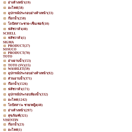
อ่างล้างหน้า
(19)
อะไหล่
(58)
อุปกรณ์ประกอบอ่างล้างหน้า
(33)
ก๊อกน้ำ
(258)
โถปัสสาวะชาย+เซ็นเซอร์
(10)
ฟลัชวาล์ว
(40)
SCHELL
ฟลัชวาล์ว
(1)
SIGMA
PRODUCT
(27)
SOSUCO
PRODUCT
(70)
TOTO
อ่างอาบน้ำ
(153)
TOTO (SV)
(15)
WASHLET
(59)
อุปกรณ์ประกอบอ่างล้างหน้า
(92)
ส่วนอาบน้ำ
(371)
ก๊อกน้ำ
(1526)
ฟลัชวาล์ว
(171)
อุปกรณ์ประกอบห้องน้ำ
(332)
อะไหล่
(1242)
โถปัสสาวะ ชาย/หญิง
(48)
อ่างล้างหน้า
(297)
สุขภัณฑ์
(321)
VISENTIN
ก๊อกน้ำ
(23)
อะไหล่
(1)