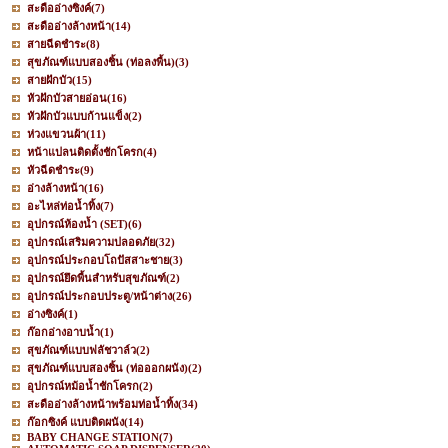
สะดืออ่างซิงค์
(7)
สะดืออ่างล้างหน้า
(14)
สายฉีดชำระ
(8)
สุขภัณฑ์แบบสองชิ้น (ท่อลงพื้น)
(3)
สายฝักบัว
(15)
หัวฝักบัวสายอ่อน
(16)
หัวฝักบัวแบบก้านแข็ง
(2)
ห่วงแขวนผ้า
(11)
หน้าแปลนติดตั้งชักโครก
(4)
หัวฉีดชำระ
(9)
อ่างล้างหน้า
(16)
อะไหล่ท่อน้ำทิ้ง
(7)
อุปกรณ์ห้องน้ำ (SET)
(6)
อุปกรณ์เสริมความปลอดภัย
(32)
อุปกรณ์ประกอบโถปัสสาะชาย
(3)
อุปกรณ์ยึดพื้นสำหรับสุขภัณฑ์
(2)
อุปกรณ์ประกอบประตู/หน้าต่าง
(26)
อ่างซิงค์
(1)
ก๊อกอ่างอาบน้ำ
(1)
สุขภัณฑ์แบบฟลัชวาล์ว
(2)
สุขภัณฑ์แบบสองชิ้น (ท่อออกผนัง)
(2)
อุปกรณ์หม้อน้ำชักโครก
(2)
สะดืออ่างล้างหน้าพร้อมท่อน้ำทิ้ง
(34)
ก๊อกซิงค์ แบบติดผนัง
(14)
BABY CHANGE STATION
(7)