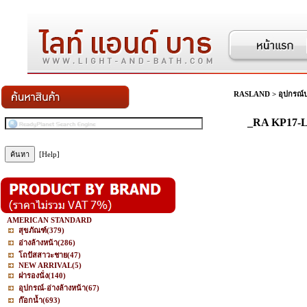
RASLAND
>
อุปกรณ์
_RA KP17-
[Help]
AMERICAN STANDARD
สุขภัณฑ์
(379)
อ่างล้างหน้า
(286)
โถปัสสาวะชาย
(47)
NEW ARRIVAL
(5)
ฝารองนั่ง
(140)
อุปกรณ์-อ่างล้างหน้า
(67)
ก๊อกน้ำ
(693)