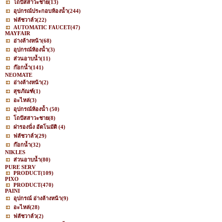
โถปัสสาวะชาย
(13)
อุปกรณ์ประกอบห้องน้ำ
(244)
ฟลัชวาล์ว
(22)
AUTOMATIC FAUCET
(47)
MAYFAIR
อ่างล้างหน้า
(68)
อุปกรณ์ห้องน้ำ
(3)
ส่วนอาบน้ำ
(11)
ก๊อกน้ำ
(141)
NEOMATE
อ่างล้างหน้า
(2)
สุขภัณฑ์
(1)
อะไหล่
(3)
อุปกรณ์ห้องน้ำ
(50)
โถปัสสาวะชาย
(8)
ฝารองนั่ง อัตโนมัติ
(4)
ฟลัชวาล์ว
(29)
ก๊อกน้ำ
(32)
NIKLES
ส่วนอาบน้ำ
(80)
PURE SERV
PRODUCT
(109)
PIXO
PRODUCT
(470)
PAINI
อุปกรณ์ อ่างล้างหน้า
(9)
อะไหล่
(28)
ฟลัชวาล์ว
(2)