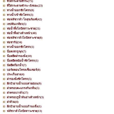
ที่ใส่กระดาษชำระ
(75)
ที่ใส่กระดาษชำระ+ถังขยะ
(23)
ทางน้ำออกชักโครก
(0)
ทางน้ำเข้าชักโครก
(3)
ท่อฟลัชวาล์ว โถสุขภัณฑ์
(42)
เทปพันเกลียว
(5)
ท่อน้ำทิ้งโถปัสสาวะชาย
(21)
ท่อน้ำทิ้งอ่างล้างหน้า
(40)
ท่อฟลัชวาล์วโถปัสสาะชาย
(8)
ท่อชาร์ป
(34)
ทางน้ำออกชักโครก
(1)
น็อต/สกรู/พุก
(7)
น็อตยึดฝารองนั่ง
(10)
น็อตยึดหม้อน้ำชักโครก
(1)
นัตยึดก๊อกน้ำ
(7)
บอร์ดคอนโทรลเซ็นเซอร์
(0)
ประเก็นยาง
(4)
ฝารองนั่งชักโครก
(5)
ฝักบัวอาบน้ำแบบสายอ่อน
(9)
ฝาครอบตะแกรงกันกลิ่น
(5)
ฝาครอบวาล์ว
(27)
ฝาครอบรูน้ำล้นอ่างล้างหน้า
(3)
ฝาส้วม
(4)
ฝักบัวอาบน้ำแบบก้านแข็ง
(1)
ฟลัชวาล์วโถปัสสาวะชาย
(13)