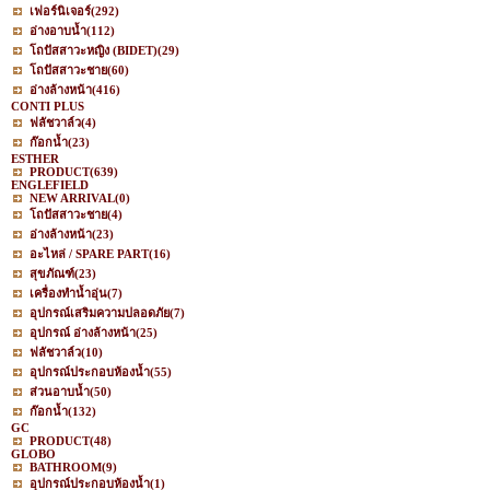
เฟอร์นิเจอร์
(292)
อ่างอาบน้ำ
(112)
โถปัสสาวะหญิง (BIDET)
(29)
โถปัสสาวะชาย
(60)
อ่างล้างหน้า
(416)
CONTI PLUS
ฟลัชวาล์ว
(4)
ก๊อกน้ำ
(23)
ESTHER
PRODUCT
(639)
ENGLEFIELD
NEW ARRIVAL
(0)
โถปัสสาวะชาย
(4)
อ่างล้างหน้า
(23)
อะไหล่ / SPARE PART
(16)
สุขภัณฑ์
(23)
เครื่องทำน้ำอุ่น
(7)
อุปกรณ์เสริมความปลอดภัย
(7)
อุปกรณ์ อ่างล้างหน้า
(25)
ฟลัชวาล์ว
(10)
อุปกรณ์ประกอบห้องน้ำ
(55)
ส่วนอาบน้ำ
(50)
ก๊อกน้ำ
(132)
GC
PRODUCT
(48)
GLOBO
BATHROOM
(9)
อุปกรณ์ประกอบห้องน้ำ
(1)