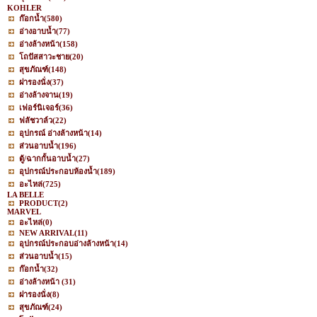
KOHLER
ก๊อกน้ำ
(580)
อ่างอาบน้ำ
(77)
อ่างล้างหน้า
(158)
โถปัสสาวะชาย
(20)
สุขภัณฑ์
(148)
ฝารองนั่ง
(37)
อ่างล้างจาน
(19)
เฟอร์นิเจอร์
(36)
ฟลัชวาล์ว
(22)
อุปกรณ์ อ่างล้างหน้า
(14)
ส่วนอาบน้ำ
(196)
ตู้/ฉากกั้นอาบน้ำ
(27)
อุปกรณ์ประกอบห้องน้ำ
(189)
อะไหล่
(725)
LA BELLE
PRODUCT
(2)
MARVEL
อะไหล่
(0)
NEW ARRIVAL
(11)
อุปกรณ์ประกอบอ่างล้างหน้า
(14)
ส่วนอาบน้ำ
(15)
ก๊อกน้ำ
(32)
อ่างล้างหน้า
(31)
ฝารองนั่ง
(8)
สุขภัณฑ์
(24)