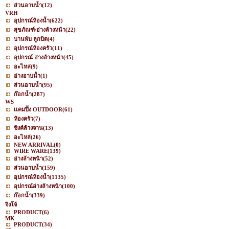
ส่วนอาบน้ำ
(12)
VRH
อุปกรณ์ห้องน้ำ
(622)
สุขภัณฑ์/อ่างล้างหน้า
(22)
บานพับ ลูกบิด
(4)
อุปกรณ์ห้องครัว
(11)
อุปกรณ์ อ่างล้างหน้า
(45)
อะไหล่
(9)
อ่างอาบน้ำ
(1)
ส่วนอาบน้ำ
(95)
ก๊อกน้ำ
(287)
WS
เเคมปิ้ง OUTDOOR
(61)
ห้องครัว
(7)
ซิงค์ล้างจาน
(13)
อะไหล่
(26)
NEW ARRIVAL
(0)
WIRE WARE
(139)
อ่างล้างหน้า
(52)
ส่วนอาบน้ำ
(159)
อุปกรณ์ห้องน้ำ
(1135)
อุปกรณ์อ่างล้างหน้า
(100)
ก๊อกน้ำ
(339)
จิงโจ้
PRODUCT
(6)
MK
PRODUCT
(34)