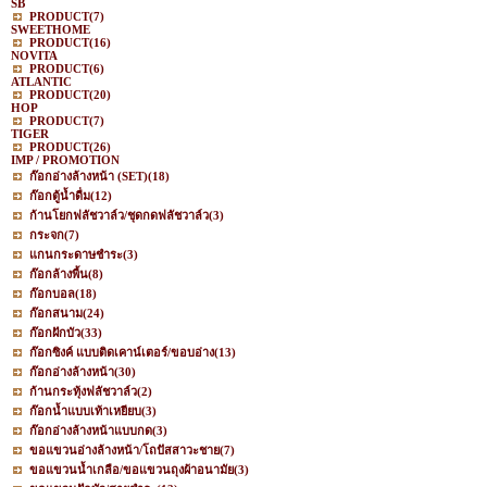
SB
PRODUCT
(7)
SWEETHOME
PRODUCT
(16)
NOVITA
PRODUCT
(6)
ATLANTIC
PRODUCT
(20)
HOP
PRODUCT
(7)
TIGER
PRODUCT
(26)
IMP / PROMOTION
ก๊อกอ่างล้างหน้า (SET)
(18)
ก๊อกตู้น้ำดื่ม
(12)
ก้านโยกฟลัชวาล์ว/ชุดกดฟลัชวาล์ว
(3)
กระจก
(7)
แกนกระดาษชำระ
(3)
ก๊อกล้างพื้น
(8)
ก๊อกบอล
(18)
ก๊อกสนาม
(24)
ก๊อกฝักบัว
(33)
ก๊อกซิงค์ แบบติดเคาน์เตอร์/ขอบอ่าง
(13)
ก๊อกอ่างล้างหน้า
(30)
ก้านกระทุ้งฟลัชวาล์ว
(2)
ก๊อกน้ำแบบเท้าเหยียบ
(3)
ก๊อกอ่างล้างหน้าแบบกด
(3)
ขอแขวนอ่างล้างหน้า/โถปัสสาวะชาย
(7)
ขอแขวนน้ำเกลือ/ขอแขวนถุงผ้าอนามัย
(3)