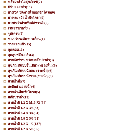
ฟลัชวาล์วโถสุขภัณฑ์
(2)
มินิบอลวาล์ว
(19)
ยางเปิด-ปิดทางน้ำออกชักโครก
(0)
ยางรองหม้อน้ำชักโครก
(9)
ยางกันรั่วสำหรับฟลัชวาล์ว
(9)
เรนชาวเวอร์
(4)
รูฟเดรน
(2)
ราวปรับระดับ/ราวเลื่อน
(1)
ราวแขวนผ้า
(15)
ลูกลอย
(11)
ลูกสูบฟลัชวาล์ว
(3)
สายฉีดชำระ พร้อมสต๊อปวาล์ว
(3)
สุขภัณฑ์แบบชิ้นเดียว (ท่อลงพื้น)
(6)
สุขภัณฑ์แบบนั่งยอง (ราดน้ำ)
(6)
สุขภัณฑ์แบบนั่งราบ (ราดน้ำ)
(8)
สายน้ำทิ้ง
(7)
สะดืออ่างอาบน้ำ
(6)
สายน้ำเลี้ยงชักโครก
(5)
สต๊อปวาล์ว
(12)
สายน้ำดี 1/2 X M10 X1
(34)
สายน้ำดี 1/2 X 3/4
(33)
สายน้ำดี 3/4 X 3/4
(34)
สายน้ำดี 5/8 X 5/8
(31)
สายน้ำดี 1/2 X 1/2
(137)
สายน้ำดี 1/2 X 5/8
(56)