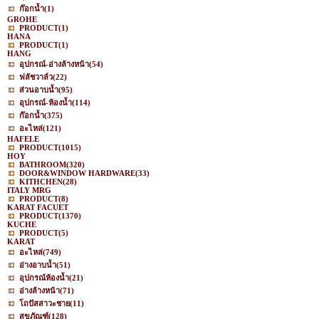
ก๊อกน้ำ
(1)
GROHE
PRODUCT
(1)
HANA
PRODUCT
(1)
HANG
อุปกรณ์-อ่างล้างหน้า
(54)
ฟลัชวาล์ว
(22)
ส่วนอาบน้ำ
(95)
อุปกรณ์-ห้องน้ำ
(114)
ก๊อกน้ำ
(375)
อะไหล่
(121)
HAFELE
PRODUCT
(1015)
HOY
BATHROOM
(320)
DOOR&WINDOW HARDWARE
(33)
KITHCHEN
(28)
ITALY MRG
PRODUCT
(8)
KARAT FACUET
PRODUCT
(1370)
KUCHE
PRODUCT
(5)
KARAT
อะไหล่
(749)
อ่างอาบน้ำ
(51)
อุปกรณ์ห้องน้ำ
(21)
อ่างล้างหน้า
(71)
โถปัสสาวะชาย
(11)
สุขภัณฑ์
(128)