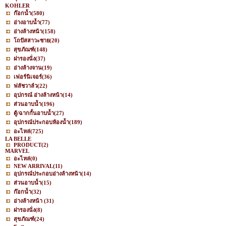
KOHLER
ก๊อกน้ำ
(580)
อ่างอาบน้ำ
(77)
อ่างล้างหน้า
(158)
โถปัสสาวะชาย
(20)
สุขภัณฑ์
(148)
ฝารองนั่ง
(37)
อ่างล้างจาน
(19)
เฟอร์นิเจอร์
(36)
ฟลัชวาล์ว
(22)
อุปกรณ์ อ่างล้างหน้า
(14)
ส่วนอาบน้ำ
(196)
ตู้/ฉากกั้นอาบน้ำ
(27)
อุปกรณ์ประกอบห้องน้ำ
(189)
อะไหล่
(725)
LA BELLE
PRODUCT
(2)
MARVEL
อะไหล่
(0)
NEW ARRIVAL
(11)
อุปกรณ์ประกอบอ่างล้างหน้า
(14)
ส่วนอาบน้ำ
(15)
ก๊อกน้ำ
(32)
อ่างล้างหน้า
(31)
ฝารองนั่ง
(8)
สุขภัณฑ์
(24)