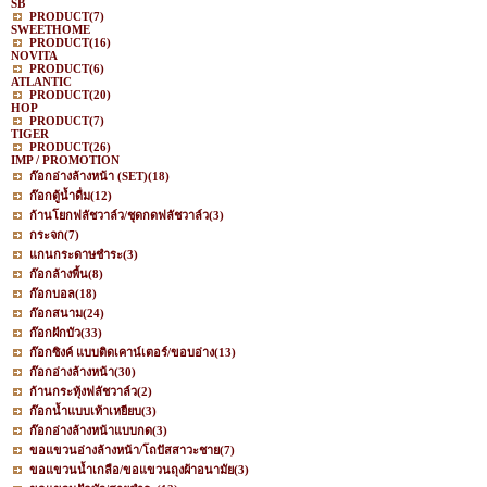
SB
PRODUCT
(7)
SWEETHOME
PRODUCT
(16)
NOVITA
PRODUCT
(6)
ATLANTIC
PRODUCT
(20)
HOP
PRODUCT
(7)
TIGER
PRODUCT
(26)
IMP / PROMOTION
ก๊อกอ่างล้างหน้า (SET)
(18)
ก๊อกตู้น้ำดื่ม
(12)
ก้านโยกฟลัชวาล์ว/ชุดกดฟลัชวาล์ว
(3)
กระจก
(7)
แกนกระดาษชำระ
(3)
ก๊อกล้างพื้น
(8)
ก๊อกบอล
(18)
ก๊อกสนาม
(24)
ก๊อกฝักบัว
(33)
ก๊อกซิงค์ แบบติดเคาน์เตอร์/ขอบอ่าง
(13)
ก๊อกอ่างล้างหน้า
(30)
ก้านกระทุ้งฟลัชวาล์ว
(2)
ก๊อกน้ำแบบเท้าเหยียบ
(3)
ก๊อกอ่างล้างหน้าแบบกด
(3)
ขอแขวนอ่างล้างหน้า/โถปัสสาวะชาย
(7)
ขอแขวนน้ำเกลือ/ขอแขวนถุงผ้าอนามัย
(3)