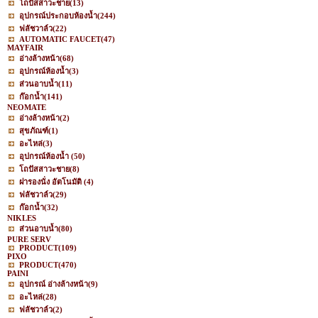
โถปัสสาวะชาย
(13)
อุปกรณ์ประกอบห้องน้ำ
(244)
ฟลัชวาล์ว
(22)
AUTOMATIC FAUCET
(47)
MAYFAIR
อ่างล้างหน้า
(68)
อุปกรณ์ห้องน้ำ
(3)
ส่วนอาบน้ำ
(11)
ก๊อกน้ำ
(141)
NEOMATE
อ่างล้างหน้า
(2)
สุขภัณฑ์
(1)
อะไหล่
(3)
อุปกรณ์ห้องน้ำ
(50)
โถปัสสาวะชาย
(8)
ฝารองนั่ง อัตโนมัติ
(4)
ฟลัชวาล์ว
(29)
ก๊อกน้ำ
(32)
NIKLES
ส่วนอาบน้ำ
(80)
PURE SERV
PRODUCT
(109)
PIXO
PRODUCT
(470)
PAINI
อุปกรณ์ อ่างล้างหน้า
(9)
อะไหล่
(28)
ฟลัชวาล์ว
(2)