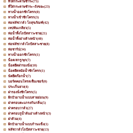
ที่ใส่กระดาษชำระ
(75)
ที่ใส่กระดาษชำระ+ถังขยะ
(23)
ทางน้ำออกชักโครก
(0)
ทางน้ำเข้าชักโครก
(3)
ท่อฟลัชวาล์ว โถสุขภัณฑ์
(42)
เทปพันเกลียว
(5)
ท่อน้ำทิ้งโถปัสสาวะชาย
(21)
ท่อน้ำทิ้งอ่างล้างหน้า
(40)
ท่อฟลัชวาล์วโถปัสสาะชาย
(8)
ท่อชาร์ป
(34)
ทางน้ำออกชักโครก
(1)
น็อต/สกรู/พุก
(7)
น็อตยึดฝารองนั่ง
(10)
น็อตยึดหม้อน้ำชักโครก
(1)
นัตยึดก๊อกน้ำ
(7)
บอร์ดคอนโทรลเซ็นเซอร์
(0)
ประเก็นยาง
(4)
ฝารองนั่งชักโครก
(5)
ฝักบัวอาบน้ำแบบสายอ่อน
(9)
ฝาครอบตะแกรงกันกลิ่น
(5)
ฝาครอบวาล์ว
(27)
ฝาครอบรูน้ำล้นอ่างล้างหน้า
(3)
ฝาส้วม
(4)
ฝักบัวอาบน้ำแบบก้านแข็ง
(1)
ฟลัชวาล์วโถปัสสาวะชาย
(13)