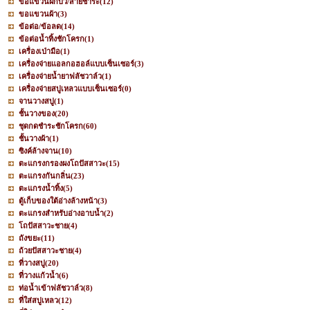
ขอแขวนฝักบัว/สายชำระ
(12)
ขอแขวนผ้า
(3)
ข้อต่อ/ข้อลด
(14)
ข้อต่อน้ำทิ้งชักโครก
(1)
เครื่องเป่ามือ
(1)
เครื่องจ่ายแอลกอฮอล์แบบเซ็นเซอร์
(3)
เครื่องจ่ายน้ำยาฟลัชวาล์ว
(1)
เครื่องจ่ายสบู่เหลวแบบเซ็นเซอร์
(0)
จานวางสบู่
(1)
ชั้นวางของ
(20)
ชุดกดชำระชักโครก
(60)
ชั้นวางผ้า
(1)
ซิงค์ล้างจาน
(10)
ตะแกรงกรองผงโถปัสสาวะ
(15)
ตะแกรงกันกลิ่น
(23)
ตะแกรงน้ำทิ้ง
(5)
ตู้เก็บของใต้อ่างล้างหน้า
(3)
ตะแกรงสำหรับอ่างอาบน้ำ
(2)
โถปัสสาวะชาย
(4)
ถังขยะ
(11)
ถ้วยปัสสาวะชาย
(4)
ที่วางสบู่
(20)
ที่วางแก้วน้ำ
(6)
ท่อน้ำเข้าฟลัชวาล์ว
(8)
ที่ใส่สบู่เหลว
(12)