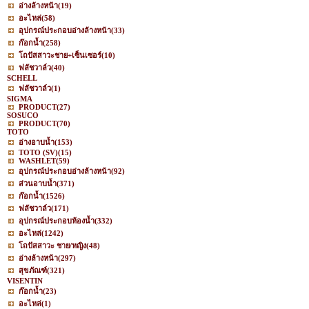
อ่างล้างหน้า
(19)
อะไหล่
(58)
อุปกรณ์ประกอบอ่างล้างหน้า
(33)
ก๊อกน้ำ
(258)
โถปัสสาวะชาย+เซ็นเซอร์
(10)
ฟลัชวาล์ว
(40)
SCHELL
ฟลัชวาล์ว
(1)
SIGMA
PRODUCT
(27)
SOSUCO
PRODUCT
(70)
TOTO
อ่างอาบน้ำ
(153)
TOTO (SV)
(15)
WASHLET
(59)
อุปกรณ์ประกอบอ่างล้างหน้า
(92)
ส่วนอาบน้ำ
(371)
ก๊อกน้ำ
(1526)
ฟลัชวาล์ว
(171)
อุปกรณ์ประกอบห้องน้ำ
(332)
อะไหล่
(1242)
โถปัสสาวะ ชาย/หญิง
(48)
อ่างล้างหน้า
(297)
สุขภัณฑ์
(321)
VISENTIN
ก๊อกน้ำ
(23)
อะไหล่
(1)