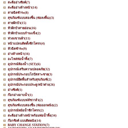
สะดืออ่างซิงค์
(7)
สะดืออ่างล้างหน้า
(14)
สายฉีดชำระ
(8)
สุขภัณฑ์แบบสองชิ้น (ท่อลงพื้น)
(3)
สายฝักบัว
(15)
หัวฝักบัวสายอ่อน
(16)
หัวฝักบัวแบบก้านแข็ง
(2)
ห่วงแขวนผ้า
(11)
หน้าแปลนติดตั้งชักโครก
(4)
หัวฉีดชำระ
(9)
อ่างล้างหน้า
(16)
อะไหล่ท่อน้ำทิ้ง
(7)
อุปกรณ์ห้องน้ำ (SET)
(6)
อุปกรณ์เสริมความปลอดภัย
(32)
อุปกรณ์ประกอบโถปัสสาะชาย
(3)
อุปกรณ์ยึดพื้นสำหรับสุขภัณฑ์
(2)
อุปกรณ์ประกอบประตู/หน้าต่าง
(26)
อ่างซิงค์
(1)
ก๊อกอ่างอาบน้ำ
(1)
สุขภัณฑ์แบบฟลัชวาล์ว
(2)
สุขภัณฑ์แบบสองชิ้น (ท่อออกผนัง)
(2)
อุปกรณ์หม้อน้ำชักโครก
(2)
สะดืออ่างล้างหน้าพร้อมท่อน้ำทิ้ง
(34)
ก๊อกซิงค์ แบบติดผนัง
(14)
BABY CHANGE STATION
(7)