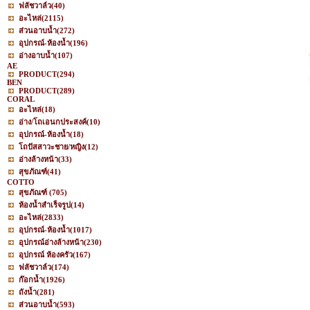
ฟลัชวาล์ว
(40)
อะไหล่
(2115)
ส่วนอาบน้ำ
(272)
อุปกรณ์-ห้องน้ำ
(196)
อ่างอาบน้ำ
(107)
AE
PRODUCT
(294)
BEN
PRODUCT
(289)
CORAL
อะไหล่
(18)
อ่าง/โถเอนกประสงค์
(10)
อุปกรณ์-ห้องน้ำ
(18)
โถปัสสาวะชาย/หญิง
(12)
อ่างล้างหน้า
(33)
สุขภัณฑ์
(41)
COTTO
สุขภัณฑ์
(705)
ห้องน้ำสำเร็จรูป
(14)
อะไหล่
(2833)
อุปกรณ์-ห้องน้ำ
(1017)
อุปกรณ์อ่างล้างหน้า
(230)
อุปกรณ์ ห้องครัว
(167)
ฟลัชวาล์ว
(174)
ก๊อกน้ำ
(1926)
ถังน้ำ
(281)
ส่วนอาบน้ำ
(593)