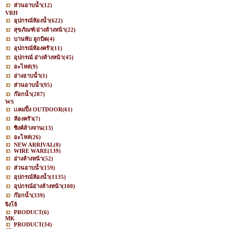
ส่วนอาบน้ำ
(12)
VRH
อุปกรณ์ห้องน้ำ
(622)
สุขภัณฑ์/อ่างล้างหน้า
(22)
บานพับ ลูกบิด
(4)
อุปกรณ์ห้องครัว
(11)
อุปกรณ์ อ่างล้างหน้า
(45)
อะไหล่
(9)
อ่างอาบน้ำ
(1)
ส่วนอาบน้ำ
(95)
ก๊อกน้ำ
(287)
WS
เเคมปิ้ง OUTDOOR
(61)
ห้องครัว
(7)
ซิงค์ล้างจาน
(13)
อะไหล่
(26)
NEW ARRIVAL
(0)
WIRE WARE
(139)
อ่างล้างหน้า
(52)
ส่วนอาบน้ำ
(159)
อุปกรณ์ห้องน้ำ
(1135)
อุปกรณ์อ่างล้างหน้า
(100)
ก๊อกน้ำ
(339)
จิงโจ้
PRODUCT
(6)
MK
PRODUCT
(34)