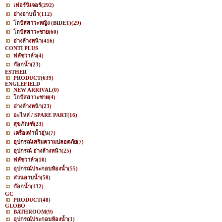
เฟอร์นิเจอร์
(292)
อ่างอาบน้ำ
(112)
โถปัสสาวะหญิง (BIDET)
(29)
โถปัสสาวะชาย
(60)
อ่างล้างหน้า
(416)
CONTI PLUS
ฟลัชวาล์ว
(4)
ก๊อกน้ำ
(23)
ESTHER
PRODUCT
(639)
ENGLEFIELD
NEW ARRIVAL
(0)
โถปัสสาวะชาย
(4)
อ่างล้างหน้า
(23)
อะไหล่ / SPARE PART
(16)
สุขภัณฑ์
(23)
เครื่องทำน้ำอุ่น
(7)
อุปกรณ์เสริมความปลอดภัย
(7)
อุปกรณ์ อ่างล้างหน้า
(25)
ฟลัชวาล์ว
(10)
อุปกรณ์ประกอบห้องน้ำ
(55)
ส่วนอาบน้ำ
(50)
ก๊อกน้ำ
(132)
GC
PRODUCT
(48)
GLOBO
BATHROOM
(9)
อุปกรณ์ประกอบห้องน้ำ
(1)