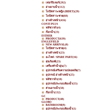
เฟอร์นิเจอร์
(292)
อ่างอาบน้ำ
(112)
โถปัสสาวะหญิง (BIDET)
(29)
โถปัสสาวะชาย
(60)
อ่างล้างหน้า
(416)
CONTI PLUS
ฟลัชวาล์ว
(4)
ก๊อกน้ำ
(23)
ESTHER
PRODUCT
(639)
ENGLEFIELD
NEW ARRIVAL
(0)
โถปัสสาวะชาย
(4)
อ่างล้างหน้า
(23)
อะไหล่ / SPARE PART
(16)
สุขภัณฑ์
(23)
เครื่องทำน้ำอุ่น
(7)
อุปกรณ์เสริมความปลอดภัย
(7)
อุปกรณ์ อ่างล้างหน้า
(25)
ฟลัชวาล์ว
(10)
อุปกรณ์ประกอบห้องน้ำ
(55)
ส่วนอาบน้ำ
(50)
ก๊อกน้ำ
(132)
GC
PRODUCT
(48)
GLOBO
BATHROOM
(9)
อุปกรณ์ประกอบห้องน้ำ
(1)