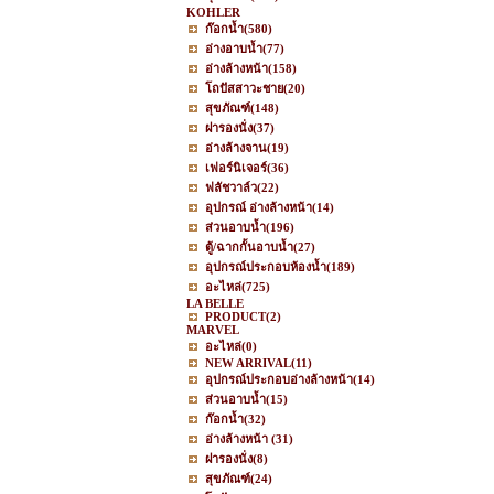
KOHLER
ก๊อกน้ำ
(580)
อ่างอาบน้ำ
(77)
อ่างล้างหน้า
(158)
โถปัสสาวะชาย
(20)
สุขภัณฑ์
(148)
ฝารองนั่ง
(37)
อ่างล้างจาน
(19)
เฟอร์นิเจอร์
(36)
ฟลัชวาล์ว
(22)
อุปกรณ์ อ่างล้างหน้า
(14)
ส่วนอาบน้ำ
(196)
ตู้/ฉากกั้นอาบน้ำ
(27)
อุปกรณ์ประกอบห้องน้ำ
(189)
อะไหล่
(725)
LA BELLE
PRODUCT
(2)
MARVEL
อะไหล่
(0)
NEW ARRIVAL
(11)
อุปกรณ์ประกอบอ่างล้างหน้า
(14)
ส่วนอาบน้ำ
(15)
ก๊อกน้ำ
(32)
อ่างล้างหน้า
(31)
ฝารองนั่ง
(8)
สุขภัณฑ์
(24)