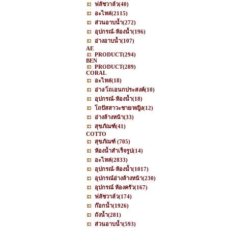
ฟลัชวาล์ว
(40)
อะไหล่
(2115)
ส่วนอาบน้ำ
(272)
อุปกรณ์-ห้องน้ำ
(196)
อ่างอาบน้ำ
(107)
AE
PRODUCT
(294)
BEN
PRODUCT
(289)
CORAL
อะไหล่
(18)
อ่าง/โถเอนกประสงค์
(10)
อุปกรณ์-ห้องน้ำ
(18)
โถปัสสาวะชาย/หญิง
(12)
อ่างล้างหน้า
(33)
สุขภัณฑ์
(41)
COTTO
สุขภัณฑ์
(705)
ห้องน้ำสำเร็จรูป
(14)
อะไหล่
(2833)
อุปกรณ์-ห้องน้ำ
(1017)
อุปกรณ์อ่างล้างหน้า
(230)
อุปกรณ์ ห้องครัว
(167)
ฟลัชวาล์ว
(174)
ก๊อกน้ำ
(1926)
ถังน้ำ
(281)
ส่วนอาบน้ำ
(593)