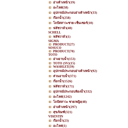
อ่างล้างหน้า
(19)
อะไหล่
(58)
อุปกรณ์ประกอบอ่างล้างหน้า
(33)
ก๊อกน้ำ
(258)
โถปัสสาวะชาย+เซ็นเซอร์
(10)
ฟลัชวาล์ว
(40)
SCHELL
ฟลัชวาล์ว
(1)
SIGMA
PRODUCT
(27)
SOSUCO
PRODUCT
(70)
TOTO
อ่างอาบน้ำ
(153)
TOTO (SV)
(15)
WASHLET
(59)
อุปกรณ์ประกอบอ่างล้างหน้า
(92)
ส่วนอาบน้ำ
(371)
ก๊อกน้ำ
(1526)
ฟลัชวาล์ว
(171)
อุปกรณ์ประกอบห้องน้ำ
(332)
อะไหล่
(1242)
โถปัสสาวะ ชาย/หญิง
(48)
อ่างล้างหน้า
(297)
สุขภัณฑ์
(321)
VISENTIN
ก๊อกน้ำ
(23)
อะไหล่
(1)