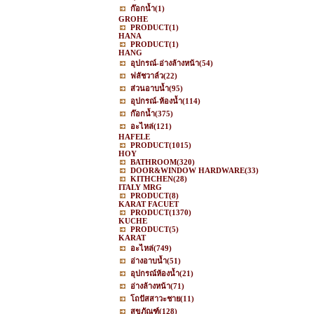
ก๊อกน้ำ
(1)
GROHE
PRODUCT
(1)
HANA
PRODUCT
(1)
HANG
อุปกรณ์-อ่างล้างหน้า
(54)
ฟลัชวาล์ว
(22)
ส่วนอาบน้ำ
(95)
อุปกรณ์-ห้องน้ำ
(114)
ก๊อกน้ำ
(375)
อะไหล่
(121)
HAFELE
PRODUCT
(1015)
HOY
BATHROOM
(320)
DOOR&WINDOW HARDWARE
(33)
KITHCHEN
(28)
ITALY MRG
PRODUCT
(8)
KARAT FACUET
PRODUCT
(1370)
KUCHE
PRODUCT
(5)
KARAT
อะไหล่
(749)
อ่างอาบน้ำ
(51)
อุปกรณ์ห้องน้ำ
(21)
อ่างล้างหน้า
(71)
โถปัสสาวะชาย
(11)
สุขภัณฑ์
(128)