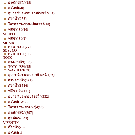
อ่างล้างหน้า
(19)
อะไหล่
(58)
อุปกรณ์ประกอบอ่างล้างหน้า
(33)
ก๊อกน้ำ
(258)
โถปัสสาวะชาย+เซ็นเซอร์
(10)
ฟลัชวาล์ว
(40)
SCHELL
ฟลัชวาล์ว
(1)
SIGMA
PRODUCT
(27)
SOSUCO
PRODUCT
(70)
TOTO
อ่างอาบน้ำ
(153)
TOTO (SV)
(15)
WASHLET
(59)
อุปกรณ์ประกอบอ่างล้างหน้า
(92)
ส่วนอาบน้ำ
(371)
ก๊อกน้ำ
(1526)
ฟลัชวาล์ว
(171)
อุปกรณ์ประกอบห้องน้ำ
(332)
อะไหล่
(1242)
โถปัสสาวะ ชาย/หญิง
(48)
อ่างล้างหน้า
(297)
สุขภัณฑ์
(321)
VISENTIN
ก๊อกน้ำ
(23)
อะไหล่
(1)