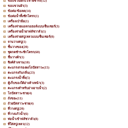
ขอแขวนฝักบัว/สายชำระ
(12)
ขอแขวนผ้า
(3)
ข้อต่อ/ข้อลด
(14)
ข้อต่อน้ำทิ้งชักโครก
(1)
เครื่องเป่ามือ
(1)
เครื่องจ่ายแอลกอฮอล์แบบเซ็นเซอร์
(3)
เครื่องจ่ายน้ำยาฟลัชวาล์ว
(1)
เครื่องจ่ายสบู่เหลวแบบเซ็นเซอร์
(0)
จานวางสบู่
(1)
ชั้นวางของ
(20)
ชุดกดชำระชักโครก
(60)
ชั้นวางผ้า
(1)
ซิงค์ล้างจาน
(10)
ตะแกรงกรองผงโถปัสสาวะ
(15)
ตะแกรงกันกลิ่น
(23)
ตะแกรงน้ำทิ้ง
(5)
ตู้เก็บของใต้อ่างล้างหน้า
(3)
ตะแกรงสำหรับอ่างอาบน้ำ
(2)
โถปัสสาวะชาย
(4)
ถังขยะ
(11)
ถ้วยปัสสาวะชาย
(4)
ที่วางสบู่
(20)
ที่วางแก้วน้ำ
(6)
ท่อน้ำเข้าฟลัชวาล์ว
(8)
ที่ใส่สบู่เหลว
(12)