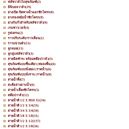
ฟลัชวาล์วโถสุขภัณฑ์
(2)
มินิบอลวาล์ว
(19)
ยางเปิด-ปิดทางน้ำออกชักโครก
(0)
ยางรองหม้อน้ำชักโครก
(9)
ยางกันรั่วสำหรับฟลัชวาล์ว
(9)
เรนชาวเวอร์
(4)
รูฟเดรน
(2)
ราวปรับระดับ/ราวเลื่อน
(1)
ราวแขวนผ้า
(15)
ลูกลอย
(11)
ลูกสูบฟลัชวาล์ว
(3)
สายฉีดชำระ พร้อมสต๊อปวาล์ว
(3)
สุขภัณฑ์แบบชิ้นเดียว (ท่อลงพื้น)
(6)
สุขภัณฑ์แบบนั่งยอง (ราดน้ำ)
(6)
สุขภัณฑ์แบบนั่งราบ (ราดน้ำ)
(8)
สายน้ำทิ้ง
(7)
สะดืออ่างอาบน้ำ
(6)
สายน้ำเลี้ยงชักโครก
(5)
สต๊อปวาล์ว
(12)
สายน้ำดี 1/2 X M10 X1
(34)
สายน้ำดี 1/2 X 3/4
(33)
สายน้ำดี 3/4 X 3/4
(34)
สายน้ำดี 5/8 X 5/8
(31)
สายน้ำดี 1/2 X 1/2
(137)
สายน้ำดี 1/2 X 5/8
(56)