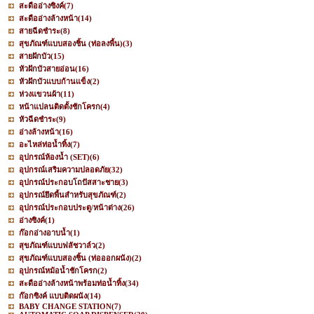
สะดืออ่างซิงค์
(7)
สะดืออ่างล้างหน้า
(14)
สายฉีดชำระ
(8)
สุขภัณฑ์แบบสองชิ้น (ท่อลงพื้น)
(3)
สายฝักบัว
(15)
หัวฝักบัวสายอ่อน
(16)
หัวฝักบัวแบบก้านแข็ง
(2)
ห่วงแขวนผ้า
(11)
หน้าแปลนติดตั้งชักโครก
(4)
หัวฉีดชำระ
(9)
อ่างล้างหน้า
(16)
อะไหล่ท่อน้ำทิ้ง
(7)
อุปกรณ์ห้องน้ำ (SET)
(6)
อุปกรณ์เสริมความปลอดภัย
(32)
อุปกรณ์ประกอบโถปัสสาะชาย
(3)
อุปกรณ์ยึดพื้นสำหรับสุขภัณฑ์
(2)
อุปกรณ์ประกอบประตู/หน้าต่าง
(26)
อ่างซิงค์
(1)
ก๊อกอ่างอาบน้ำ
(1)
สุขภัณฑ์แบบฟลัชวาล์ว
(2)
สุขภัณฑ์แบบสองชิ้น (ท่อออกผนัง)
(2)
อุปกรณ์หม้อน้ำชักโครก
(2)
สะดืออ่างล้างหน้าพร้อมท่อน้ำทิ้ง
(34)
ก๊อกซิงค์ แบบติดผนัง
(14)
BABY CHANGE STATION
(7)