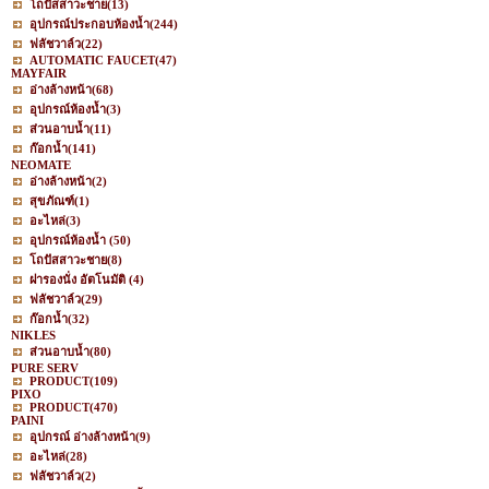
โถปัสสาวะชาย
(13)
อุปกรณ์ประกอบห้องน้ำ
(244)
ฟลัชวาล์ว
(22)
AUTOMATIC FAUCET
(47)
MAYFAIR
อ่างล้างหน้า
(68)
อุปกรณ์ห้องน้ำ
(3)
ส่วนอาบน้ำ
(11)
ก๊อกน้ำ
(141)
NEOMATE
อ่างล้างหน้า
(2)
สุขภัณฑ์
(1)
อะไหล่
(3)
อุปกรณ์ห้องน้ำ
(50)
โถปัสสาวะชาย
(8)
ฝารองนั่ง อัตโนมัติ
(4)
ฟลัชวาล์ว
(29)
ก๊อกน้ำ
(32)
NIKLES
ส่วนอาบน้ำ
(80)
PURE SERV
PRODUCT
(109)
PIXO
PRODUCT
(470)
PAINI
อุปกรณ์ อ่างล้างหน้า
(9)
อะไหล่
(28)
ฟลัชวาล์ว
(2)