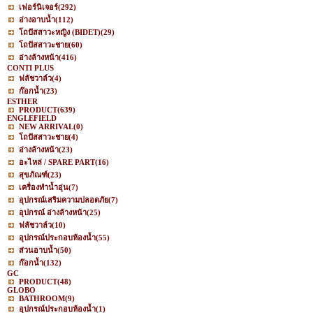
เฟอร์นิเจอร์
(292)
อ่างอาบน้ำ
(112)
โถปัสสาวะหญิง (BIDET)
(29)
โถปัสสาวะชาย
(60)
อ่างล้างหน้า
(416)
CONTI PLUS
ฟลัชวาล์ว
(4)
ก๊อกน้ำ
(23)
ESTHER
PRODUCT
(639)
ENGLEFIELD
NEW ARRIVAL
(0)
โถปัสสาวะชาย
(4)
อ่างล้างหน้า
(23)
อะไหล่ / SPARE PART
(16)
สุขภัณฑ์
(23)
เครื่องทำน้ำอุ่น
(7)
อุปกรณ์เสริมความปลอดภัย
(7)
อุปกรณ์ อ่างล้างหน้า
(25)
ฟลัชวาล์ว
(10)
อุปกรณ์ประกอบห้องน้ำ
(55)
ส่วนอาบน้ำ
(50)
ก๊อกน้ำ
(132)
GC
PRODUCT
(48)
GLOBO
BATHROOM
(9)
อุปกรณ์ประกอบห้องน้ำ
(1)