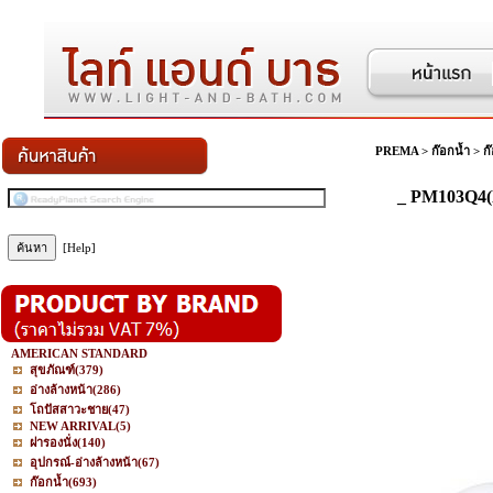
PREMA
>
ก๊อกน้ำ
>
ก
_ PM103Q4(H
[Help]
AMERICAN STANDARD
สุขภัณฑ์
(379)
อ่างล้างหน้า
(286)
โถปัสสาวะชาย
(47)
NEW ARRIVAL
(5)
ฝารองนั่ง
(140)
อุปกรณ์-อ่างล้างหน้า
(67)
ก๊อกน้ำ
(693)