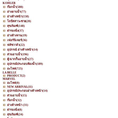
KOHLER
ก๊อกน้ำ
(580)
อ่างอาบน้ำ
(77)
อ่างล้างหน้า
(158)
โถปัสสาวะชาย
(20)
สุขภัณฑ์
(148)
ฝารองนั่ง
(37)
อ่างล้างจาน
(19)
เฟอร์นิเจอร์
(36)
ฟลัชวาล์ว
(22)
อุปกรณ์ อ่างล้างหน้า
(14)
ส่วนอาบน้ำ
(196)
ตู้/ฉากกั้นอาบน้ำ
(27)
อุปกรณ์ประกอบห้องน้ำ
(189)
อะไหล่
(725)
LA BELLE
PRODUCT
(2)
MARVEL
อะไหล่
(0)
NEW ARRIVAL
(11)
อุปกรณ์ประกอบอ่างล้างหน้า
(14)
ส่วนอาบน้ำ
(15)
ก๊อกน้ำ
(32)
อ่างล้างหน้า
(31)
ฝารองนั่ง
(8)
สุขภัณฑ์
(24)