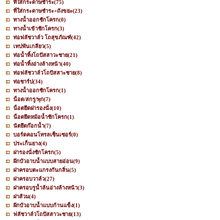
ที่ใส่กระดาษชำระ
(75)
ที่ใส่กระดาษชำระ+ถังขยะ
(23)
ทางน้ำออกชักโครก
(0)
ทางน้ำเข้าชักโครก
(3)
ท่อฟลัชวาล์ว โถสุขภัณฑ์
(42)
เทปพันเกลียว
(5)
ท่อน้ำทิ้งโถปัสสาวะชาย
(21)
ท่อน้ำทิ้งอ่างล้างหน้า
(40)
ท่อฟลัชวาล์วโถปัสสาะชาย
(8)
ท่อชาร์ป
(34)
ทางน้ำออกชักโครก
(1)
น็อต/สกรู/พุก
(7)
น็อตยึดฝารองนั่ง
(10)
น็อตยึดหม้อน้ำชักโครก
(1)
นัตยึดก๊อกน้ำ
(7)
บอร์ดคอนโทรลเซ็นเซอร์
(0)
ประเก็นยาง
(4)
ฝารองนั่งชักโครก
(5)
ฝักบัวอาบน้ำแบบสายอ่อน
(9)
ฝาครอบตะแกรงกันกลิ่น
(5)
ฝาครอบวาล์ว
(27)
ฝาครอบรูน้ำล้นอ่างล้างหน้า
(3)
ฝาส้วม
(4)
ฝักบัวอาบน้ำแบบก้านแข็ง
(1)
ฟลัชวาล์วโถปัสสาวะชาย
(13)