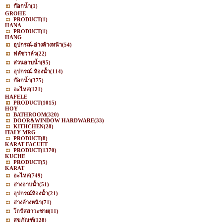
ก๊อกน้ำ
(1)
GROHE
PRODUCT
(1)
HANA
PRODUCT
(1)
HANG
อุปกรณ์-อ่างล้างหน้า
(54)
ฟลัชวาล์ว
(22)
ส่วนอาบน้ำ
(95)
อุปกรณ์-ห้องน้ำ
(114)
ก๊อกน้ำ
(375)
อะไหล่
(121)
HAFELE
PRODUCT
(1015)
HOY
BATHROOM
(320)
DOOR&WINDOW HARDWARE
(33)
KITHCHEN
(28)
ITALY MRG
PRODUCT
(8)
KARAT FACUET
PRODUCT
(1370)
KUCHE
PRODUCT
(5)
KARAT
อะไหล่
(749)
อ่างอาบน้ำ
(51)
อุปกรณ์ห้องน้ำ
(21)
อ่างล้างหน้า
(71)
โถปัสสาวะชาย
(11)
สุขภัณฑ์
(128)