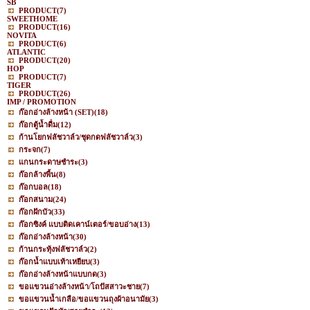
SB
PRODUCT
(7)
SWEETHOME
PRODUCT
(16)
NOVITA
PRODUCT
(6)
ATLANTIC
PRODUCT
(20)
HOP
PRODUCT
(7)
TIGER
PRODUCT
(26)
IMP / PROMOTION
ก๊อกอ่างล้างหน้า (SET)
(18)
ก๊อกตู้น้ำดื่ม
(12)
ก้านโยกฟลัชวาล์ว/ชุดกดฟลัชวาล์ว
(3)
กระจก
(7)
แกนกระดาษชำระ
(3)
ก๊อกล้างพื้น
(8)
ก๊อกบอล
(18)
ก๊อกสนาม
(24)
ก๊อกฝักบัว
(33)
ก๊อกซิงค์ แบบติดเคาน์เตอร์/ขอบอ่าง
(13)
ก๊อกอ่างล้างหน้า
(30)
ก้านกระทุ้งฟลัชวาล์ว
(2)
ก๊อกน้ำแบบเท้าเหยียบ
(3)
ก๊อกอ่างล้างหน้าแบบกด
(3)
ขอแขวนอ่างล้างหน้า/โถปัสสาวะชาย
(7)
ขอแขวนน้ำเกลือ/ขอแขวนถุงผ้าอนามัย
(3)