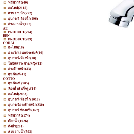
ฟลัชวาล์ว
(40)
อะไหล่
(2115)
ส่วนอาบน้ำ
(272)
อุปกรณ์-ห้องน้ำ
(196)
อ่างอาบน้ำ
(107)
AE
PRODUCT
(294)
BEN
PRODUCT
(289)
CORAL
อะไหล่
(18)
อ่าง/โถเอนกประสงค์
(10)
อุปกรณ์-ห้องน้ำ
(18)
โถปัสสาวะชาย/หญิง
(12)
อ่างล้างหน้า
(33)
สุขภัณฑ์
(41)
COTTO
สุขภัณฑ์
(705)
ห้องน้ำสำเร็จรูป
(14)
อะไหล่
(2833)
อุปกรณ์-ห้องน้ำ
(1017)
อุปกรณ์อ่างล้างหน้า
(230)
อุปกรณ์ ห้องครัว
(167)
ฟลัชวาล์ว
(174)
ก๊อกน้ำ
(1926)
ถังน้ำ
(281)
ส่วนอาบน้ำ
(593)