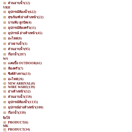
ส่วนอาบน้ำ
(12)
VRH
อุปกรณ์ห้องน้ำ
(622)
สุขภัณฑ์/อ่างล้างหน้า
(22)
บานพับ ลูกบิด
(4)
อุปกรณ์ห้องครัว
(11)
อุปกรณ์ อ่างล้างหน้า
(45)
อะไหล่
(9)
อ่างอาบน้ำ
(1)
ส่วนอาบน้ำ
(95)
ก๊อกน้ำ
(287)
WS
เเคมปิ้ง OUTDOOR
(61)
ห้องครัว
(7)
ซิงค์ล้างจาน
(13)
อะไหล่
(26)
NEW ARRIVAL
(0)
WIRE WARE
(139)
อ่างล้างหน้า
(52)
ส่วนอาบน้ำ
(159)
อุปกรณ์ห้องน้ำ
(1135)
อุปกรณ์อ่างล้างหน้า
(100)
ก๊อกน้ำ
(339)
จิงโจ้
PRODUCT
(6)
MK
PRODUCT
(34)