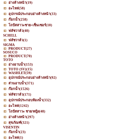
อ่างล้างหน้า
(19)
อะไหล่
(58)
อุปกรณ์ประกอบอ่างล้างหน้า
(33)
ก๊อกน้ำ
(258)
โถปัสสาวะชาย+เซ็นเซอร์
(10)
ฟลัชวาล์ว
(40)
SCHELL
ฟลัชวาล์ว
(1)
SIGMA
PRODUCT
(27)
SOSUCO
PRODUCT
(70)
TOTO
อ่างอาบน้ำ
(153)
TOTO (SV)
(15)
WASHLET
(59)
อุปกรณ์ประกอบอ่างล้างหน้า
(92)
ส่วนอาบน้ำ
(371)
ก๊อกน้ำ
(1526)
ฟลัชวาล์ว
(171)
อุปกรณ์ประกอบห้องน้ำ
(332)
อะไหล่
(1242)
โถปัสสาวะ ชาย/หญิง
(48)
อ่างล้างหน้า
(297)
สุขภัณฑ์
(321)
VISENTIN
ก๊อกน้ำ
(23)
อะไหล่
(1)