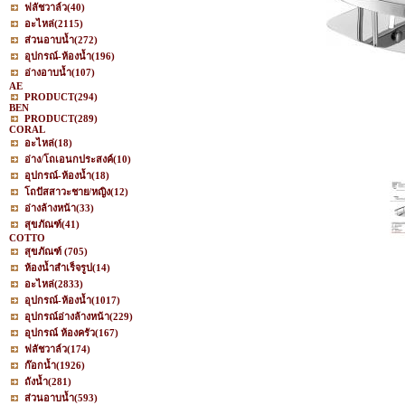
ฟลัชวาล์ว
(40)
อะไหล่
(2115)
ส่วนอาบน้ำ
(272)
อุปกรณ์-ห้องน้ำ
(196)
อ่างอาบน้ำ
(107)
AE
PRODUCT
(294)
BEN
PRODUCT
(289)
CORAL
อะไหล่
(18)
อ่าง/โถเอนกประสงค์
(10)
อุปกรณ์-ห้องน้ำ
(18)
โถปัสสาวะชาย/หญิง
(12)
อ่างล้างหน้า
(33)
สุขภัณฑ์
(41)
COTTO
สุขภัณฑ์
(705)
ห้องน้ำสำเร็จรูป
(14)
อะไหล่
(2833)
อุปกรณ์-ห้องน้ำ
(1017)
อุปกรณ์อ่างล้างหน้า
(229)
อุปกรณ์ ห้องครัว
(167)
ฟลัชวาล์ว
(174)
ก๊อกน้ำ
(1926)
ถังน้ำ
(281)
ส่วนอาบน้ำ
(593)