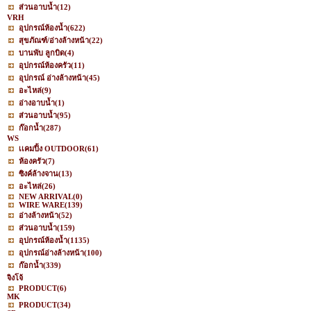
ส่วนอาบน้ำ
(12)
VRH
อุปกรณ์ห้องน้ำ
(622)
สุขภัณฑ์/อ่างล้างหน้า
(22)
บานพับ ลูกบิด
(4)
อุปกรณ์ห้องครัว
(11)
อุปกรณ์ อ่างล้างหน้า
(45)
อะไหล่
(9)
อ่างอาบน้ำ
(1)
ส่วนอาบน้ำ
(95)
ก๊อกน้ำ
(287)
WS
เเคมปิ้ง OUTDOOR
(61)
ห้องครัว
(7)
ซิงค์ล้างจาน
(13)
อะไหล่
(26)
NEW ARRIVAL
(0)
WIRE WARE
(139)
อ่างล้างหน้า
(52)
ส่วนอาบน้ำ
(159)
อุปกรณ์ห้องน้ำ
(1135)
อุปกรณ์อ่างล้างหน้า
(100)
ก๊อกน้ำ
(339)
จิงโจ้
PRODUCT
(6)
MK
PRODUCT
(34)