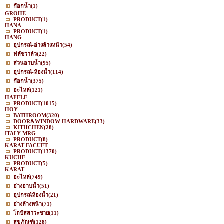
ก๊อกน้ำ
(1)
GROHE
PRODUCT
(1)
HANA
PRODUCT
(1)
HANG
อุปกรณ์-อ่างล้างหน้า
(54)
ฟลัชวาล์ว
(22)
ส่วนอาบน้ำ
(95)
อุปกรณ์-ห้องน้ำ
(114)
ก๊อกน้ำ
(375)
อะไหล่
(121)
HAFELE
PRODUCT
(1015)
HOY
BATHROOM
(320)
DOOR&WINDOW HARDWARE
(33)
KITHCHEN
(28)
ITALY MRG
PRODUCT
(8)
KARAT FACUET
PRODUCT
(1370)
KUCHE
PRODUCT
(5)
KARAT
อะไหล่
(749)
อ่างอาบน้ำ
(51)
อุปกรณ์ห้องน้ำ
(21)
อ่างล้างหน้า
(71)
โถปัสสาวะชาย
(11)
สุขภัณฑ์
(128)