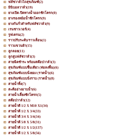
ฟลัชวาล์วโถสุขภัณฑ์
(2)
มินิบอลวาล์ว
(19)
ยางเปิด-ปิดทางน้ำออกชักโครก
(0)
ยางรองหม้อน้ำชักโครก
(9)
ยางกันรั่วสำหรับฟลัชวาล์ว
(9)
เรนชาวเวอร์
(4)
รูฟเดรน
(2)
ราวปรับระดับ/ราวเลื่อน
(1)
ราวแขวนผ้า
(15)
ลูกลอย
(11)
ลูกสูบฟลัชวาล์ว
(3)
สายฉีดชำระ พร้อมสต๊อปวาล์ว
(3)
สุขภัณฑ์แบบชิ้นเดียว (ท่อลงพื้น)
(6)
สุขภัณฑ์แบบนั่งยอง (ราดน้ำ)
(6)
สุขภัณฑ์แบบนั่งราบ (ราดน้ำ)
(8)
สายน้ำทิ้ง
(7)
สะดืออ่างอาบน้ำ
(6)
สายน้ำเลี้ยงชักโครก
(5)
สต๊อปวาล์ว
(12)
สายน้ำดี 1/2 X M10 X1
(34)
สายน้ำดี 1/2 X 3/4
(33)
สายน้ำดี 3/4 X 3/4
(34)
สายน้ำดี 5/8 X 5/8
(31)
สายน้ำดี 1/2 X 1/2
(137)
สายน้ำดี 1/2 X 5/8
(56)