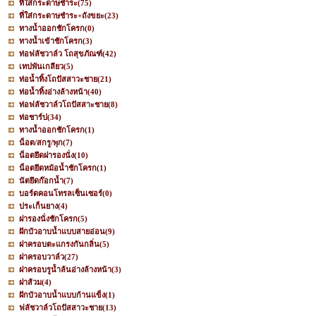
ที่ใส่กระดาษชำระ
(75)
ที่ใส่กระดาษชำระ+ถังขยะ
(23)
ทางน้ำออกชักโครก
(0)
ทางน้ำเข้าชักโครก
(3)
ท่อฟลัชวาล์ว โถสุขภัณฑ์
(42)
เทปพันเกลียว
(5)
ท่อน้ำทิ้งโถปัสสาวะชาย
(21)
ท่อน้ำทิ้งอ่างล้างหน้า
(40)
ท่อฟลัชวาล์วโถปัสสาะชาย
(8)
ท่อชาร์ป
(34)
ทางน้ำออกชักโครก
(1)
น็อต/สกรู/พุก
(7)
น็อตยึดฝารองนั่ง
(10)
น็อตยึดหม้อน้ำชักโครก
(1)
นัตยึดก๊อกน้ำ
(7)
บอร์ดคอนโทรลเซ็นเซอร์
(0)
ประเก็นยาง
(4)
ฝารองนั่งชักโครก
(5)
ฝักบัวอาบน้ำแบบสายอ่อน
(9)
ฝาครอบตะแกรงกันกลิ่น
(5)
ฝาครอบวาล์ว
(27)
ฝาครอบรูน้ำล้นอ่างล้างหน้า
(3)
ฝาส้วม
(4)
ฝักบัวอาบน้ำแบบก้านแข็ง
(1)
ฟลัชวาล์วโถปัสสาวะชาย
(13)