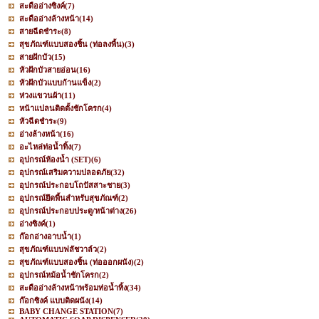
สะดืออ่างซิงค์
(7)
สะดืออ่างล้างหน้า
(14)
สายฉีดชำระ
(8)
สุขภัณฑ์แบบสองชิ้น (ท่อลงพื้น)
(3)
สายฝักบัว
(15)
หัวฝักบัวสายอ่อน
(16)
หัวฝักบัวแบบก้านแข็ง
(2)
ห่วงแขวนผ้า
(11)
หน้าแปลนติดตั้งชักโครก
(4)
หัวฉีดชำระ
(9)
อ่างล้างหน้า
(16)
อะไหล่ท่อน้ำทิ้ง
(7)
อุปกรณ์ห้องน้ำ (SET)
(6)
อุปกรณ์เสริมความปลอดภัย
(32)
อุปกรณ์ประกอบโถปัสสาะชาย
(3)
อุปกรณ์ยึดพื้นสำหรับสุขภัณฑ์
(2)
อุปกรณ์ประกอบประตู/หน้าต่าง
(26)
อ่างซิงค์
(1)
ก๊อกอ่างอาบน้ำ
(1)
สุขภัณฑ์แบบฟลัชวาล์ว
(2)
สุขภัณฑ์แบบสองชิ้น (ท่อออกผนัง)
(2)
อุปกรณ์หม้อน้ำชักโครก
(2)
สะดืออ่างล้างหน้าพร้อมท่อน้ำทิ้ง
(34)
ก๊อกซิงค์ แบบติดผนัง
(14)
BABY CHANGE STATION
(7)