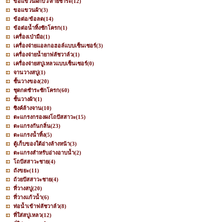
ขอแขวนฝักบัว/สายชำระ
(12)
ขอแขวนผ้า
(3)
ข้อต่อ/ข้อลด
(14)
ข้อต่อน้ำทิ้งชักโครก
(1)
เครื่องเป่ามือ
(1)
เครื่องจ่ายแอลกอฮอล์แบบเซ็นเซอร์
(3)
เครื่องจ่ายน้ำยาฟลัชวาล์ว
(1)
เครื่องจ่ายสบู่เหลวแบบเซ็นเซอร์
(0)
จานวางสบู่
(1)
ชั้นวางของ
(20)
ชุดกดชำระชักโครก
(60)
ชั้นวางผ้า
(1)
ซิงค์ล้างจาน
(10)
ตะแกรงกรองผงโถปัสสาวะ
(15)
ตะแกรงกันกลิ่น
(23)
ตะแกรงน้ำทิ้ง
(5)
ตู้เก็บของใต้อ่างล้างหน้า
(3)
ตะแกรงสำหรับอ่างอาบน้ำ
(2)
โถปัสสาวะชาย
(4)
ถังขยะ
(11)
ถ้วยปัสสาวะชาย
(4)
ที่วางสบู่
(20)
ที่วางแก้วน้ำ
(6)
ท่อน้ำเข้าฟลัชวาล์ว
(8)
ที่ใส่สบู่เหลว
(12)