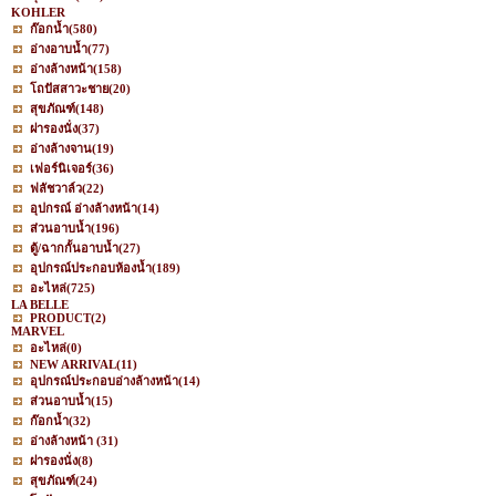
KOHLER
ก๊อกน้ำ
(580)
อ่างอาบน้ำ
(77)
อ่างล้างหน้า
(158)
โถปัสสาวะชาย
(20)
สุขภัณฑ์
(148)
ฝารองนั่ง
(37)
อ่างล้างจาน
(19)
เฟอร์นิเจอร์
(36)
ฟลัชวาล์ว
(22)
อุปกรณ์ อ่างล้างหน้า
(14)
ส่วนอาบน้ำ
(196)
ตู้/ฉากกั้นอาบน้ำ
(27)
อุปกรณ์ประกอบห้องน้ำ
(189)
อะไหล่
(725)
LA BELLE
PRODUCT
(2)
MARVEL
อะไหล่
(0)
NEW ARRIVAL
(11)
อุปกรณ์ประกอบอ่างล้างหน้า
(14)
ส่วนอาบน้ำ
(15)
ก๊อกน้ำ
(32)
อ่างล้างหน้า
(31)
ฝารองนั่ง
(8)
สุขภัณฑ์
(24)