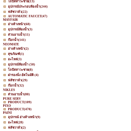
โถปัสสาวะชาย
(13)
อุปกรณ์ประกอบห้องน้ำ
(244)
ฟลัชวาล์ว
(22)
AUTOMATIC FAUCET
(47)
MAYFAIR
อ่างล้างหน้า
(68)
อุปกรณ์ห้องน้ำ
(3)
ส่วนอาบน้ำ
(11)
ก๊อกน้ำ
(141)
NEOMATE
อ่างล้างหน้า
(2)
สุขภัณฑ์
(1)
อะไหล่
(3)
อุปกรณ์ห้องน้ำ
(50)
โถปัสสาวะชาย
(8)
ฝารองนั่ง อัตโนมัติ
(4)
ฟลัชวาล์ว
(29)
ก๊อกน้ำ
(32)
NIKLES
ส่วนอาบน้ำ
(80)
PURE SERV
PRODUCT
(109)
PIXO
PRODUCT
(470)
PAINI
อุปกรณ์ อ่างล้างหน้า
(9)
อะไหล่
(28)
ฟลัชวาล์ว
(2)