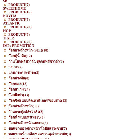
SB
PRODUCT
(7)
SWEETHOME
PRODUCT
(16)
NOVITA
PRODUCT
(6)
ATLANTIC
PRODUCT
(20)
HOP
PRODUCT
(7)
TIGER
PRODUCT
(26)
IMP / PROMOTION
ก๊อกอ่างล้างหน้า (SET)
(18)
ก๊อกตู้น้ำดื่ม
(12)
ก้านโยกฟลัชวาล์ว/ชุดกดฟลัชวาล์ว
(3)
กระจก
(7)
แกนกระดาษชำระ
(3)
ก๊อกล้างพื้น
(8)
ก๊อกบอล
(18)
ก๊อกสนาม
(24)
ก๊อกฝักบัว
(33)
ก๊อกซิงค์ แบบติดเคาน์เตอร์/ขอบอ่าง
(13)
ก๊อกอ่างล้างหน้า
(30)
ก้านกระทุ้งฟลัชวาล์ว
(2)
ก๊อกน้ำแบบเท้าเหยียบ
(3)
ก๊อกอ่างล้างหน้าแบบกด
(3)
ขอแขวนอ่างล้างหน้า/โถปัสสาวะชาย
(7)
ขอแขวนน้ำเกลือ/ขอแขวนถุงผ้าอนามัย
(3)