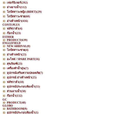
เฟอร์นิเจอร์
(292)
อ่างอาบน้ำ
(112)
โถปัสสาวะหญิง (BIDET)
(29)
โถปัสสาวะชาย
(60)
อ่างล้างหน้า
(416)
CONTI PLUS
ฟลัชวาล์ว
(4)
ก๊อกน้ำ
(23)
ESTHER
PRODUCT
(639)
ENGLEFIELD
NEW ARRIVAL
(0)
โถปัสสาวะชาย
(4)
อ่างล้างหน้า
(23)
อะไหล่ / SPARE PART
(16)
สุขภัณฑ์
(23)
เครื่องทำน้ำอุ่น
(7)
อุปกรณ์เสริมความปลอดภัย
(7)
อุปกรณ์ อ่างล้างหน้า
(25)
ฟลัชวาล์ว
(10)
อุปกรณ์ประกอบห้องน้ำ
(55)
ส่วนอาบน้ำ
(50)
ก๊อกน้ำ
(132)
GC
PRODUCT
(48)
GLOBO
BATHROOM
(9)
อุปกรณ์ประกอบห้องน้ำ
(1)