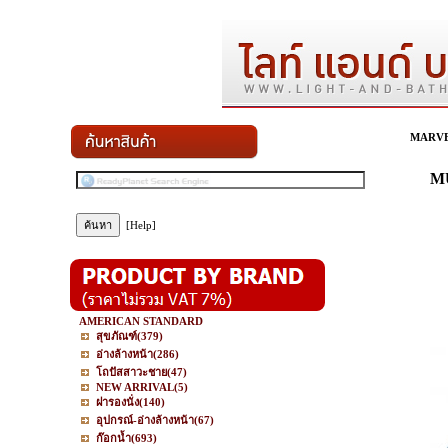
MARV
MU
[Help]
AMERICAN STANDARD
สุขภัณฑ์
(379)
อ่างล้างหน้า
(286)
โถปัสสาวะชาย
(47)
NEW ARRIVAL
(5)
ฝารองนั่ง
(140)
อุปกรณ์-อ่างล้างหน้า
(67)
ก๊อกน้ำ
(693)