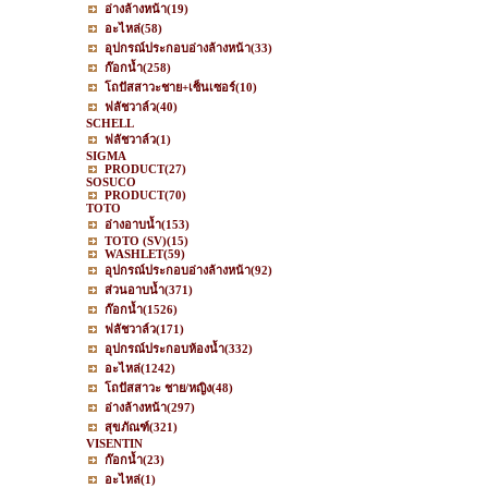
อ่างล้างหน้า
(19)
อะไหล่
(58)
อุปกรณ์ประกอบอ่างล้างหน้า
(33)
ก๊อกน้ำ
(258)
โถปัสสาวะชาย+เซ็นเซอร์
(10)
ฟลัชวาล์ว
(40)
SCHELL
ฟลัชวาล์ว
(1)
SIGMA
PRODUCT
(27)
SOSUCO
PRODUCT
(70)
TOTO
อ่างอาบน้ำ
(153)
TOTO (SV)
(15)
WASHLET
(59)
อุปกรณ์ประกอบอ่างล้างหน้า
(92)
ส่วนอาบน้ำ
(371)
ก๊อกน้ำ
(1526)
ฟลัชวาล์ว
(171)
อุปกรณ์ประกอบห้องน้ำ
(332)
อะไหล่
(1242)
โถปัสสาวะ ชาย/หญิง
(48)
อ่างล้างหน้า
(297)
สุขภัณฑ์
(321)
VISENTIN
ก๊อกน้ำ
(23)
อะไหล่
(1)