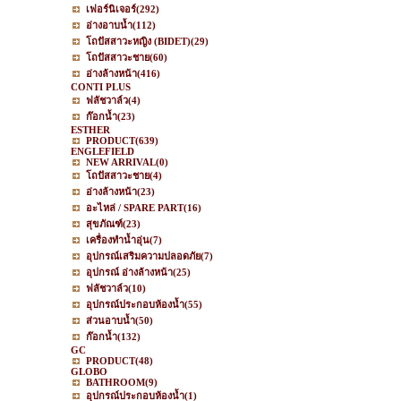
เฟอร์นิเจอร์
(292)
อ่างอาบน้ำ
(112)
โถปัสสาวะหญิง (BIDET)
(29)
โถปัสสาวะชาย
(60)
อ่างล้างหน้า
(416)
CONTI PLUS
ฟลัชวาล์ว
(4)
ก๊อกน้ำ
(23)
ESTHER
PRODUCT
(639)
ENGLEFIELD
NEW ARRIVAL
(0)
โถปัสสาวะชาย
(4)
อ่างล้างหน้า
(23)
อะไหล่ / SPARE PART
(16)
สุขภัณฑ์
(23)
เครื่องทำน้ำอุ่น
(7)
อุปกรณ์เสริมความปลอดภัย
(7)
อุปกรณ์ อ่างล้างหน้า
(25)
ฟลัชวาล์ว
(10)
อุปกรณ์ประกอบห้องน้ำ
(55)
ส่วนอาบน้ำ
(50)
ก๊อกน้ำ
(132)
GC
PRODUCT
(48)
GLOBO
BATHROOM
(9)
อุปกรณ์ประกอบห้องน้ำ
(1)