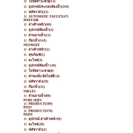
โถปัสสาวะชาย
(13)
อุปกรณ์ประกอบห้องน้ำ
(244)
ฟลัชวาล์ว
(22)
AUTOMATIC FAUCET
(47)
MAYFAIR
อ่างล้างหน้า
(68)
อุปกรณ์ห้องน้ำ
(3)
ส่วนอาบน้ำ
(11)
ก๊อกน้ำ
(141)
NEOMATE
อ่างล้างหน้า
(2)
สุขภัณฑ์
(1)
อะไหล่
(3)
อุปกรณ์ห้องน้ำ
(50)
โถปัสสาวะชาย
(8)
ฝารองนั่ง อัตโนมัติ
(4)
ฟลัชวาล์ว
(29)
ก๊อกน้ำ
(32)
NIKLES
ส่วนอาบน้ำ
(80)
PURE SERV
PRODUCT
(109)
PIXO
PRODUCT
(470)
PAINI
อุปกรณ์ อ่างล้างหน้า
(9)
อะไหล่
(28)
ฟลัชวาล์ว
(2)