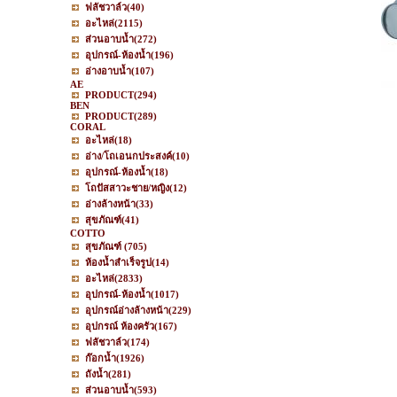
ฟลัชวาล์ว
(40)
อะไหล่
(2115)
ส่วนอาบน้ำ
(272)
อุปกรณ์-ห้องน้ำ
(196)
อ่างอาบน้ำ
(107)
AE
PRODUCT
(294)
BEN
PRODUCT
(289)
CORAL
อะไหล่
(18)
อ่าง/โถเอนกประสงค์
(10)
อุปกรณ์-ห้องน้ำ
(18)
โถปัสสาวะชาย/หญิง
(12)
อ่างล้างหน้า
(33)
สุขภัณฑ์
(41)
COTTO
สุขภัณฑ์
(705)
ห้องน้ำสำเร็จรูป
(14)
อะไหล่
(2833)
อุปกรณ์-ห้องน้ำ
(1017)
อุปกรณ์อ่างล้างหน้า
(229)
อุปกรณ์ ห้องครัว
(167)
ฟลัชวาล์ว
(174)
ก๊อกน้ำ
(1926)
ถังน้ำ
(281)
ส่วนอาบน้ำ
(593)