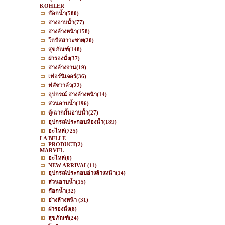
KOHLER
ก๊อกน้ำ
(580)
อ่างอาบน้ำ
(77)
อ่างล้างหน้า
(158)
โถปัสสาวะชาย
(20)
สุขภัณฑ์
(148)
ฝารองนั่ง
(37)
อ่างล้างจาน
(19)
เฟอร์นิเจอร์
(36)
ฟลัชวาล์ว
(22)
อุปกรณ์ อ่างล้างหน้า
(14)
ส่วนอาบน้ำ
(196)
ตู้/ฉากกั้นอาบน้ำ
(27)
อุปกรณ์ประกอบห้องน้ำ
(189)
อะไหล่
(725)
LA BELLE
PRODUCT
(2)
MARVEL
อะไหล่
(0)
NEW ARRIVAL
(11)
อุปกรณ์ประกอบอ่างล้างหน้า
(14)
ส่วนอาบน้ำ
(15)
ก๊อกน้ำ
(32)
อ่างล้างหน้า
(31)
ฝารองนั่ง
(8)
สุขภัณฑ์
(24)