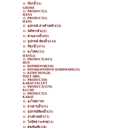
ก๊อกน้ำ
(1)
GROHE
PRODUCT
(1)
HANA
PRODUCT
(1)
HANG
อุปกรณ์-อ่างล้างหน้า
(54)
ฟลัชวาล์ว
(22)
ส่วนอาบน้ำ
(95)
อุปกรณ์-ห้องน้ำ
(114)
ก๊อกน้ำ
(375)
อะไหล่
(121)
HAFELE
PRODUCT
(1015)
HOY
BATHROOM
(320)
DOOR&WINDOW HARDWARE
(33)
KITHCHEN
(28)
ITALY MRG
PRODUCT
(8)
KARAT FACUET
PRODUCT
(1370)
KUCHE
PRODUCT
(5)
KARAT
อะไหล่
(749)
อ่างอาบน้ำ
(51)
อุปกรณ์ห้องน้ำ
(21)
อ่างล้างหน้า
(71)
โถปัสสาวะชาย
(11)
สุขภัณฑ์
(128)