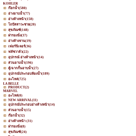
KOHLER
ก๊อกน้ำ
(580)
อ่างอาบน้ำ
(77)
อ่างล้างหน้า
(158)
โถปัสสาวะชาย
(20)
สุขภัณฑ์
(148)
ฝารองนั่ง
(37)
อ่างล้างจาน
(19)
เฟอร์นิเจอร์
(36)
ฟลัชวาล์ว
(22)
อุปกรณ์ อ่างล้างหน้า
(14)
ส่วนอาบน้ำ
(196)
ตู้/ฉากกั้นอาบน้ำ
(27)
อุปกรณ์ประกอบห้องน้ำ
(189)
อะไหล่
(725)
LA BELLE
PRODUCT
(2)
MARVEL
อะไหล่
(0)
NEW ARRIVAL
(11)
อุปกรณ์ประกอบอ่างล้างหน้า
(14)
ส่วนอาบน้ำ
(15)
ก๊อกน้ำ
(32)
อ่างล้างหน้า
(31)
ฝารองนั่ง
(8)
สุขภัณฑ์
(24)