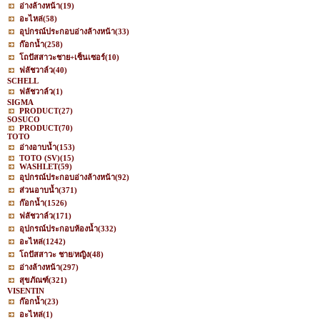
อ่างล้างหน้า
(19)
อะไหล่
(58)
อุปกรณ์ประกอบอ่างล้างหน้า
(33)
ก๊อกน้ำ
(258)
โถปัสสาวะชาย+เซ็นเซอร์
(10)
ฟลัชวาล์ว
(40)
SCHELL
ฟลัชวาล์ว
(1)
SIGMA
PRODUCT
(27)
SOSUCO
PRODUCT
(70)
TOTO
อ่างอาบน้ำ
(153)
TOTO (SV)
(15)
WASHLET
(59)
อุปกรณ์ประกอบอ่างล้างหน้า
(92)
ส่วนอาบน้ำ
(371)
ก๊อกน้ำ
(1526)
ฟลัชวาล์ว
(171)
อุปกรณ์ประกอบห้องน้ำ
(332)
อะไหล่
(1242)
โถปัสสาวะ ชาย/หญิง
(48)
อ่างล้างหน้า
(297)
สุขภัณฑ์
(321)
VISENTIN
ก๊อกน้ำ
(23)
อะไหล่
(1)