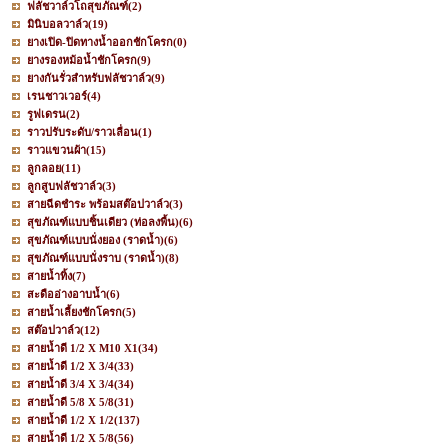
ฟลัชวาล์วโถสุขภัณฑ์
(2)
มินิบอลวาล์ว
(19)
ยางเปิด-ปิดทางน้ำออกชักโครก
(0)
ยางรองหม้อน้ำชักโครก
(9)
ยางกันรั่วสำหรับฟลัชวาล์ว
(9)
เรนชาวเวอร์
(4)
รูฟเดรน
(2)
ราวปรับระดับ/ราวเลื่อน
(1)
ราวแขวนผ้า
(15)
ลูกลอย
(11)
ลูกสูบฟลัชวาล์ว
(3)
สายฉีดชำระ พร้อมสต๊อปวาล์ว
(3)
สุขภัณฑ์แบบชิ้นเดียว (ท่อลงพื้น)
(6)
สุขภัณฑ์แบบนั่งยอง (ราดน้ำ)
(6)
สุขภัณฑ์แบบนั่งราบ (ราดน้ำ)
(8)
สายน้ำทิ้ง
(7)
สะดืออ่างอาบน้ำ
(6)
สายน้ำเลี้ยงชักโครก
(5)
สต๊อปวาล์ว
(12)
สายน้ำดี 1/2 X M10 X1
(34)
สายน้ำดี 1/2 X 3/4
(33)
สายน้ำดี 3/4 X 3/4
(34)
สายน้ำดี 5/8 X 5/8
(31)
สายน้ำดี 1/2 X 1/2
(137)
สายน้ำดี 1/2 X 5/8
(56)