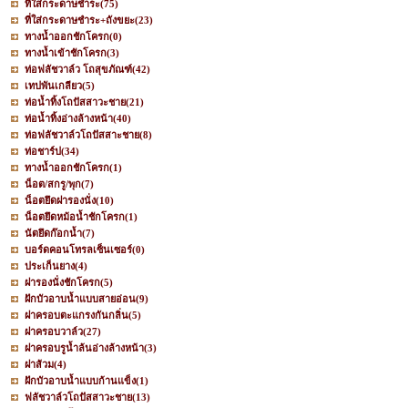
ที่ใส่กระดาษชำระ
(75)
ที่ใส่กระดาษชำระ+ถังขยะ
(23)
ทางน้ำออกชักโครก
(0)
ทางน้ำเข้าชักโครก
(3)
ท่อฟลัชวาล์ว โถสุขภัณฑ์
(42)
เทปพันเกลียว
(5)
ท่อน้ำทิ้งโถปัสสาวะชาย
(21)
ท่อน้ำทิ้งอ่างล้างหน้า
(40)
ท่อฟลัชวาล์วโถปัสสาะชาย
(8)
ท่อชาร์ป
(34)
ทางน้ำออกชักโครก
(1)
น็อต/สกรู/พุก
(7)
น็อตยึดฝารองนั่ง
(10)
น็อตยึดหม้อน้ำชักโครก
(1)
นัตยึดก๊อกน้ำ
(7)
บอร์ดคอนโทรลเซ็นเซอร์
(0)
ประเก็นยาง
(4)
ฝารองนั่งชักโครก
(5)
ฝักบัวอาบน้ำแบบสายอ่อน
(9)
ฝาครอบตะแกรงกันกลิ่น
(5)
ฝาครอบวาล์ว
(27)
ฝาครอบรูน้ำล้นอ่างล้างหน้า
(3)
ฝาส้วม
(4)
ฝักบัวอาบน้ำแบบก้านแข็ง
(1)
ฟลัชวาล์วโถปัสสาวะชาย
(13)