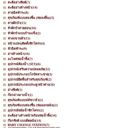
สะดืออ่างซิงค์
(7)
สะดืออ่างล้างหน้า
(14)
สายฉีดชำระ
(8)
สุขภัณฑ์แบบสองชิ้น (ท่อลงพื้น)
(3)
สายฝักบัว
(15)
หัวฝักบัวสายอ่อน
(16)
หัวฝักบัวแบบก้านแข็ง
(2)
ห่วงแขวนผ้า
(11)
หน้าแปลนติดตั้งชักโครก
(4)
หัวฉีดชำระ
(9)
อ่างล้างหน้า
(16)
อะไหล่ท่อน้ำทิ้ง
(7)
อุปกรณ์ห้องน้ำ (SET)
(6)
อุปกรณ์เสริมความปลอดภัย
(32)
อุปกรณ์ประกอบโถปัสสาะชาย
(3)
อุปกรณ์ยึดพื้นสำหรับสุขภัณฑ์
(2)
อุปกรณ์ประกอบประตู/หน้าต่าง
(26)
อ่างซิงค์
(1)
ก๊อกอ่างอาบน้ำ
(1)
สุขภัณฑ์แบบฟลัชวาล์ว
(2)
สุขภัณฑ์แบบสองชิ้น (ท่อออกผนัง)
(2)
อุปกรณ์หม้อน้ำชักโครก
(2)
สะดืออ่างล้างหน้าพร้อมท่อน้ำทิ้ง
(34)
ก๊อกซิงค์ แบบติดผนัง
(14)
BABY CHANGE STATION
(7)