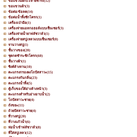
ขอแขวนฝักบัว/สายชำระ
(12)
ขอแขวนผ้า
(3)
ข้อต่อ/ข้อลด
(14)
ข้อต่อน้ำทิ้งชักโครก
(1)
เครื่องเป่ามือ
(1)
เครื่องจ่ายแอลกอฮอล์แบบเซ็นเซอร์
(3)
เครื่องจ่ายน้ำยาฟลัชวาล์ว
(1)
เครื่องจ่ายสบู่เหลวแบบเซ็นเซอร์
(0)
จานวางสบู่
(1)
ชั้นวางของ
(20)
ชุดกดชำระชักโครก
(60)
ชั้นวางผ้า
(1)
ซิงค์ล้างจาน
(10)
ตะแกรงกรองผงโถปัสสาวะ
(15)
ตะแกรงกันกลิ่น
(23)
ตะแกรงน้ำทิ้ง
(5)
ตู้เก็บของใต้อ่างล้างหน้า
(3)
ตะแกรงสำหรับอ่างอาบน้ำ
(2)
โถปัสสาวะชาย
(4)
ถังขยะ
(11)
ถ้วยปัสสาวะชาย
(4)
ที่วางสบู่
(20)
ที่วางแก้วน้ำ
(6)
ท่อน้ำเข้าฟลัชวาล์ว
(8)
ที่ใส่สบู่เหลว
(12)