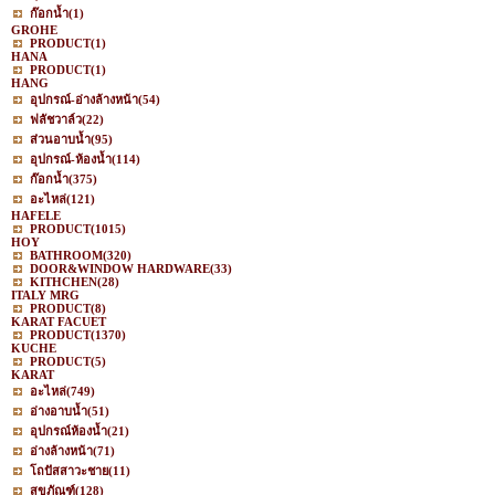
ก๊อกน้ำ
(1)
GROHE
PRODUCT
(1)
HANA
PRODUCT
(1)
HANG
อุปกรณ์-อ่างล้างหน้า
(54)
ฟลัชวาล์ว
(22)
ส่วนอาบน้ำ
(95)
อุปกรณ์-ห้องน้ำ
(114)
ก๊อกน้ำ
(375)
อะไหล่
(121)
HAFELE
PRODUCT
(1015)
HOY
BATHROOM
(320)
DOOR&WINDOW HARDWARE
(33)
KITHCHEN
(28)
ITALY MRG
PRODUCT
(8)
KARAT FACUET
PRODUCT
(1370)
KUCHE
PRODUCT
(5)
KARAT
อะไหล่
(749)
อ่างอาบน้ำ
(51)
อุปกรณ์ห้องน้ำ
(21)
อ่างล้างหน้า
(71)
โถปัสสาวะชาย
(11)
สุขภัณฑ์
(128)