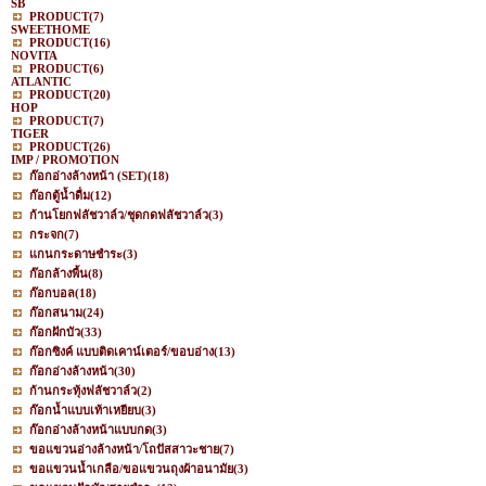
SB
PRODUCT
(7)
SWEETHOME
PRODUCT
(16)
NOVITA
PRODUCT
(6)
ATLANTIC
PRODUCT
(20)
HOP
PRODUCT
(7)
TIGER
PRODUCT
(26)
IMP / PROMOTION
ก๊อกอ่างล้างหน้า (SET)
(18)
ก๊อกตู้น้ำดื่ม
(12)
ก้านโยกฟลัชวาล์ว/ชุดกดฟลัชวาล์ว
(3)
กระจก
(7)
แกนกระดาษชำระ
(3)
ก๊อกล้างพื้น
(8)
ก๊อกบอล
(18)
ก๊อกสนาม
(24)
ก๊อกฝักบัว
(33)
ก๊อกซิงค์ แบบติดเคาน์เตอร์/ขอบอ่าง
(13)
ก๊อกอ่างล้างหน้า
(30)
ก้านกระทุ้งฟลัชวาล์ว
(2)
ก๊อกน้ำแบบเท้าเหยียบ
(3)
ก๊อกอ่างล้างหน้าแบบกด
(3)
ขอแขวนอ่างล้างหน้า/โถปัสสาวะชาย
(7)
ขอแขวนน้ำเกลือ/ขอแขวนถุงผ้าอนามัย
(3)