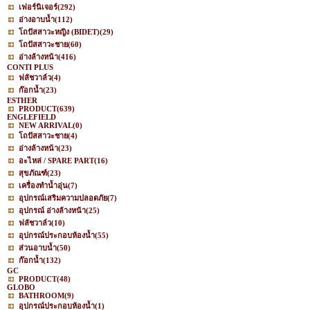
เฟอร์นิเจอร์
(292)
อ่างอาบน้ำ
(112)
โถปัสสาวะหญิง (BIDET)
(29)
โถปัสสาวะชาย
(60)
อ่างล้างหน้า
(416)
CONTI PLUS
ฟลัชวาล์ว
(4)
ก๊อกน้ำ
(23)
ESTHER
PRODUCT
(639)
ENGLEFIELD
NEW ARRIVAL
(0)
โถปัสสาวะชาย
(4)
อ่างล้างหน้า
(23)
อะไหล่ / SPARE PART
(16)
สุขภัณฑ์
(23)
เครื่องทำน้ำอุ่น
(7)
อุปกรณ์เสริมความปลอดภัย
(7)
อุปกรณ์ อ่างล้างหน้า
(25)
ฟลัชวาล์ว
(10)
อุปกรณ์ประกอบห้องน้ำ
(55)
ส่วนอาบน้ำ
(50)
ก๊อกน้ำ
(132)
GC
PRODUCT
(48)
GLOBO
BATHROOM
(9)
อุปกรณ์ประกอบห้องน้ำ
(1)