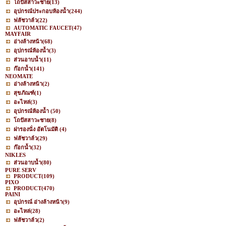
โถปัสสาวะชาย
(13)
อุปกรณ์ประกอบห้องน้ำ
(244)
ฟลัชวาล์ว
(22)
AUTOMATIC FAUCET
(47)
MAYFAIR
อ่างล้างหน้า
(68)
อุปกรณ์ห้องน้ำ
(3)
ส่วนอาบน้ำ
(11)
ก๊อกน้ำ
(141)
NEOMATE
อ่างล้างหน้า
(2)
สุขภัณฑ์
(1)
อะไหล่
(3)
อุปกรณ์ห้องน้ำ
(50)
โถปัสสาวะชาย
(8)
ฝารองนั่ง อัตโนมัติ
(4)
ฟลัชวาล์ว
(29)
ก๊อกน้ำ
(32)
NIKLES
ส่วนอาบน้ำ
(80)
PURE SERV
PRODUCT
(109)
PIXO
PRODUCT
(470)
PAINI
อุปกรณ์ อ่างล้างหน้า
(9)
อะไหล่
(28)
ฟลัชวาล์ว
(2)