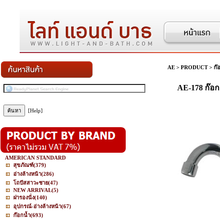
AE
>
PRODUCT
>
ก๊
AE-178 ก๊อ
[Help]
AMERICAN STANDARD
สุขภัณฑ์
(379)
อ่างล้างหน้า
(286)
โถปัสสาวะชาย
(47)
NEW ARRIVAL
(5)
ฝารองนั่ง
(140)
อุปกรณ์-อ่างล้างหน้า
(67)
ก๊อกน้ำ
(693)