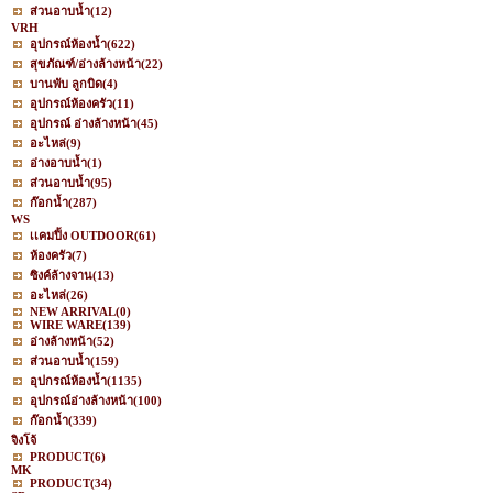
ส่วนอาบน้ำ
(12)
VRH
อุปกรณ์ห้องน้ำ
(622)
สุขภัณฑ์/อ่างล้างหน้า
(22)
บานพับ ลูกบิด
(4)
อุปกรณ์ห้องครัว
(11)
อุปกรณ์ อ่างล้างหน้า
(45)
อะไหล่
(9)
อ่างอาบน้ำ
(1)
ส่วนอาบน้ำ
(95)
ก๊อกน้ำ
(287)
WS
เเคมปิ้ง OUTDOOR
(61)
ห้องครัว
(7)
ซิงค์ล้างจาน
(13)
อะไหล่
(26)
NEW ARRIVAL
(0)
WIRE WARE
(139)
อ่างล้างหน้า
(52)
ส่วนอาบน้ำ
(159)
อุปกรณ์ห้องน้ำ
(1135)
อุปกรณ์อ่างล้างหน้า
(100)
ก๊อกน้ำ
(339)
จิงโจ้
PRODUCT
(6)
MK
PRODUCT
(34)