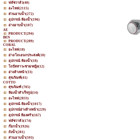
ฟลัชวาล์ว
(40)
อะไหล่
(2115)
ส่วนอาบน้ำ
(272)
อุปกรณ์-ห้องน้ำ
(196)
อ่างอาบน้ำ
(107)
AE
PRODUCT
(294)
BEN
PRODUCT
(289)
CORAL
อะไหล่
(18)
อ่าง/โถเอนกประสงค์
(10)
อุปกรณ์-ห้องน้ำ
(18)
โถปัสสาวะชาย/หญิง
(12)
อ่างล้างหน้า
(33)
สุขภัณฑ์
(41)
COTTO
สุขภัณฑ์
(705)
ห้องน้ำสำเร็จรูป
(14)
อะไหล่
(2833)
อุปกรณ์-ห้องน้ำ
(1017)
อุปกรณ์อ่างล้างหน้า
(229)
อุปกรณ์ ห้องครัว
(167)
ฟลัชวาล์ว
(174)
ก๊อกน้ำ
(1926)
ถังน้ำ
(281)
ส่วนอาบน้ำ
(593)