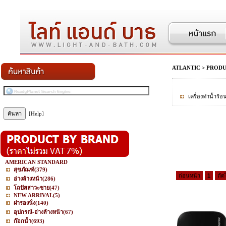
ATLANTIC
>
PROD
เครื่องทำน้ำร้อ
[Help]
AMERICAN STANDARD
สุขภัณฑ์
(379)
ก่อนหน้า
1
ถัด
อ่างล้างหน้า
(286)
โถปัสสาวะชาย
(47)
NEW ARRIVAL
(5)
ฝารองนั่ง
(140)
อุปกรณ์-อ่างล้างหน้า
(67)
ก๊อกน้ำ
(693)