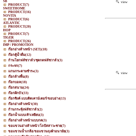
SB
view
PRODUCT
(7)
SWEETHOME
PRODUCT
(16)
NOVITA
PRODUCT
(6)
ATLANTIC
PRODUCT
(20)
HOP
PRODUCT
(7)
TIGER
PRODUCT
(26)
IMP / PROMOTION
ก๊อกอ่างล้างหน้า (SET)
(18)
ก๊อกตู้น้ำดื่ม
(12)
ก้านโยกฟลัชวาล์ว/ชุดกดฟลัชวาล์ว
(3)
กระจก
(7)
แกนกระดาษชำระ
(3)
view
ก๊อกล้างพื้น
(8)
ก๊อกบอล
(18)
ก๊อกสนาม
(24)
ก๊อกฝักบัว
(33)
ก๊อกซิงค์ แบบติดเคาน์เตอร์/ขอบอ่าง
(13)
ก๊อกอ่างล้างหน้า
(30)
ก้านกระทุ้งฟลัชวาล์ว
(2)
ก๊อกน้ำแบบเท้าเหยียบ
(3)
ก๊อกอ่างล้างหน้าแบบกด
(3)
ขอแขวนอ่างล้างหน้า/โถปัสสาวะชาย
(7)
ขอแขวนน้ำเกลือ/ขอแขวนถุงผ้าอนามัย
(3)