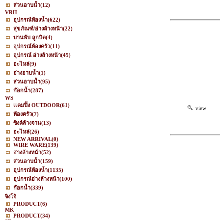
ส่วนอาบน้ำ
(12)
VRH
อุปกรณ์ห้องน้ำ
(622)
สุขภัณฑ์/อ่างล้างหน้า
(22)
บานพับ ลูกบิด
(4)
อุปกรณ์ห้องครัว
(11)
อุปกรณ์ อ่างล้างหน้า
(45)
อะไหล่
(9)
อ่างอาบน้ำ
(1)
ส่วนอาบน้ำ
(95)
ก๊อกน้ำ
(287)
WS
เเคมปิ้ง OUTDOOR
(61)
view
ห้องครัว
(7)
ซิงค์ล้างจาน
(13)
อะไหล่
(26)
NEW ARRIVAL
(0)
WIRE WARE
(139)
อ่างล้างหน้า
(52)
ส่วนอาบน้ำ
(159)
อุปกรณ์ห้องน้ำ
(1135)
อุปกรณ์อ่างล้างหน้า
(100)
ก๊อกน้ำ
(339)
จิงโจ้
PRODUCT
(6)
MK
PRODUCT
(34)