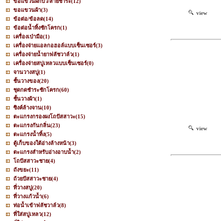
ขอแขวนฝักบัว/สายชำระ
(12)
ขอแขวนผ้า
(3)
view
ข้อต่อ/ข้อลด
(14)
ข้อต่อน้ำทิ้งชักโครก
(1)
เครื่องเป่ามือ
(1)
เครื่องจ่ายแอลกอฮอล์แบบเซ็นเซอร์
(3)
เครื่องจ่ายน้ำยาฟลัชวาล์ว
(1)
เครื่องจ่ายสบู่เหลวแบบเซ็นเซอร์
(0)
จานวางสบู่
(1)
ชั้นวางของ
(20)
ชุดกดชำระชักโครก
(60)
ชั้นวางผ้า
(1)
ซิงค์ล้างจาน
(10)
ตะแกรงกรองผงโถปัสสาวะ
(15)
ตะแกรงกันกลิ่น
(23)
view
ตะแกรงน้ำทิ้ง
(5)
ตู้เก็บของใต้อ่างล้างหน้า
(3)
ตะแกรงสำหรับอ่างอาบน้ำ
(2)
โถปัสสาวะชาย
(4)
ถังขยะ
(11)
ถ้วยปัสสาวะชาย
(4)
ที่วางสบู่
(20)
ที่วางแก้วน้ำ
(6)
ท่อน้ำเข้าฟลัชวาล์ว
(8)
ที่ใส่สบู่เหลว
(12)