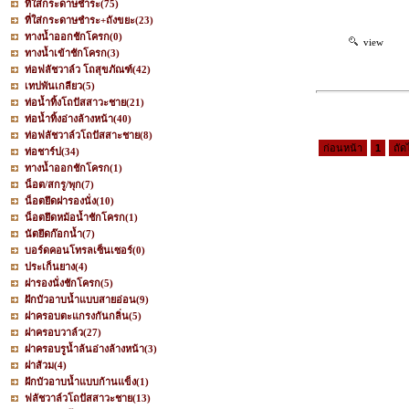
ที่ใส่กระดาษชำระ
(75)
ที่ใส่กระดาษชำระ+ถังขยะ
(23)
ทางน้ำออกชักโครก
(0)
view
ทางน้ำเข้าชักโครก
(3)
ท่อฟลัชวาล์ว โถสุขภัณฑ์
(42)
เทปพันเกลียว
(5)
ท่อน้ำทิ้งโถปัสสาวะชาย
(21)
ท่อน้ำทิ้งอ่างล้างหน้า
(40)
ท่อฟลัชวาล์วโถปัสสาะชาย
(8)
ก่อนหน้า
1
ถัด
ท่อชาร์ป
(34)
ทางน้ำออกชักโครก
(1)
น็อต/สกรู/พุก
(7)
น็อตยึดฝารองนั่ง
(10)
น็อตยึดหม้อน้ำชักโครก
(1)
นัตยึดก๊อกน้ำ
(7)
บอร์ดคอนโทรลเซ็นเซอร์
(0)
ประเก็นยาง
(4)
ฝารองนั่งชักโครก
(5)
ฝักบัวอาบน้ำแบบสายอ่อน
(9)
ฝาครอบตะแกรงกันกลิ่น
(5)
ฝาครอบวาล์ว
(27)
ฝาครอบรูน้ำล้นอ่างล้างหน้า
(3)
ฝาส้วม
(4)
ฝักบัวอาบน้ำแบบก้านแข็ง
(1)
ฟลัชวาล์วโถปัสสาวะชาย
(13)