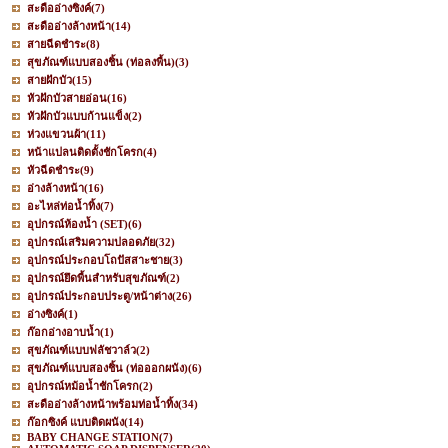
สะดืออ่างซิงค์
(7)
สะดืออ่างล้างหน้า
(14)
สายฉีดชำระ
(8)
สุขภัณฑ์แบบสองชิ้น (ท่อลงพื้น)
(3)
สายฝักบัว
(15)
หัวฝักบัวสายอ่อน
(16)
หัวฝักบัวแบบก้านแข็ง
(2)
ห่วงแขวนผ้า
(11)
หน้าแปลนติดตั้งชักโครก
(4)
หัวฉีดชำระ
(9)
อ่างล้างหน้า
(16)
อะไหล่ท่อน้ำทิ้ง
(7)
อุปกรณ์ห้องน้ำ (SET)
(6)
อุปกรณ์เสริมความปลอดภัย
(32)
อุปกรณ์ประกอบโถปัสสาะชาย
(3)
อุปกรณ์ยึดพื้นสำหรับสุขภัณฑ์
(2)
อุปกรณ์ประกอบประตู/หน้าต่าง
(26)
อ่างซิงค์
(1)
ก๊อกอ่างอาบน้ำ
(1)
สุขภัณฑ์แบบฟลัชวาล์ว
(2)
สุขภัณฑ์แบบสองชิ้น (ท่อออกผนัง)
(6)
อุปกรณ์หม้อน้ำชักโครก
(2)
สะดืออ่างล้างหน้าพร้อมท่อน้ำทิ้ง
(34)
ก๊อกซิงค์ แบบติดผนัง
(14)
BABY CHANGE STATION
(7)