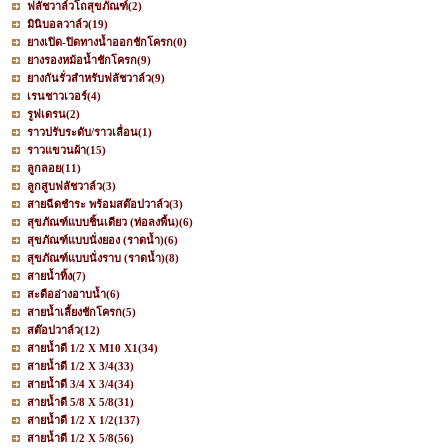
ฟลัชวาล์วโถสุขภัณฑ์
(2)
มินิบอลวาล์ว
(19)
ยางเปิด-ปิดทางน้ำออกชักโครก
(0)
ยางรองหม้อน้ำชักโครก
(9)
ยางกันรั่วสำหรับฟลัชวาล์ว
(9)
เรนชาวเวอร์
(4)
รูฟเดรน
(2)
ราวปรับระดับ/ราวเลื่อน
(1)
ราวแขวนผ้า
(15)
ลูกลอย
(11)
ลูกสูบฟลัชวาล์ว
(3)
สายฉีดชำระ พร้อมสต๊อปวาล์ว
(3)
สุขภัณฑ์แบบชิ้นเดียว (ท่อลงพื้น)
(6)
สุขภัณฑ์แบบนั่งยอง (ราดน้ำ)
(6)
สุขภัณฑ์แบบนั่งราบ (ราดน้ำ)
(8)
สายน้ำทิ้ง
(7)
สะดืออ่างอาบน้ำ
(6)
สายน้ำเลี้ยงชักโครก
(5)
สต๊อปวาล์ว
(12)
สายน้ำดี 1/2 X M10 X1
(34)
สายน้ำดี 1/2 X 3/4
(33)
สายน้ำดี 3/4 X 3/4
(34)
สายน้ำดี 5/8 X 5/8
(31)
สายน้ำดี 1/2 X 1/2
(137)
สายน้ำดี 1/2 X 5/8
(56)