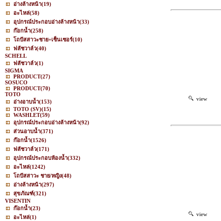
อ่างล้างหน้า
(19)
อะไหล่
(58)
อุปกรณ์ประกอบอ่างล้างหน้า
(33)
ก๊อกน้ำ
(258)
โถปัสสาวะชาย+เซ็นเซอร์
(10)
ฟลัชวาล์ว
(40)
SCHELL
ฟลัชวาล์ว
(1)
SIGMA
PRODUCT
(27)
SOSUCO
PRODUCT
(70)
TOTO
view
อ่างอาบน้ำ
(153)
TOTO (SV)
(15)
WASHLET
(59)
อุปกรณ์ประกอบอ่างล้างหน้า
(92)
ส่วนอาบน้ำ
(371)
ก๊อกน้ำ
(1526)
ฟลัชวาล์ว
(171)
อุปกรณ์ประกอบห้องน้ำ
(332)
อะไหล่
(1242)
โถปัสสาวะ ชาย/หญิง
(48)
อ่างล้างหน้า
(297)
สุขภัณฑ์
(321)
VISENTIN
ก๊อกน้ำ
(23)
view
อะไหล่
(1)