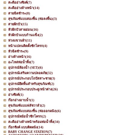
สะดืออ่างซิงค์
(7)
สะดืออ่างล้างหน้า
(14)
สายฉีดชำระ
(8)
สุขภัณฑ์แบบสองชิ้น (ท่อลงพื้น)
(3)
สายฝักบัว
(15)
หัวฝักบัวสายอ่อน
(16)
หัวฝักบัวแบบก้านแข็ง
(2)
ห่วงแขวนผ้า
(11)
หน้าแปลนติดตั้งชักโครก
(4)
หัวฉีดชำระ
(9)
อ่างล้างหน้า
(16)
อะไหล่ท่อน้ำทิ้ง
(7)
อุปกรณ์ห้องน้ำ (SET)
(6)
อุปกรณ์เสริมความปลอดภัย
(32)
อุปกรณ์ประกอบโถปัสสาะชาย
(3)
อุปกรณ์ยึดพื้นสำหรับสุขภัณฑ์
(2)
อุปกรณ์ประกอบประตู/หน้าต่าง
(26)
อ่างซิงค์
(1)
ก๊อกอ่างอาบน้ำ
(1)
สุขภัณฑ์แบบฟลัชวาล์ว
(2)
สุขภัณฑ์แบบสองชิ้น (ท่อออกผนัง)
(6)
อุปกรณ์หม้อน้ำชักโครก
(2)
สะดืออ่างล้างหน้าพร้อมท่อน้ำทิ้ง
(34)
ก๊อกซิงค์ แบบติดผนัง
(14)
BABY CHANGE STATION
(7)