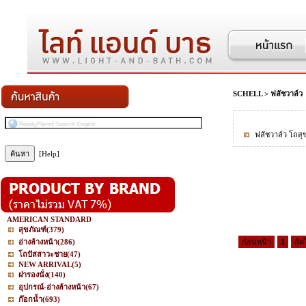
SCHELL
>
ฟลัชวาล์ว
ฟลัชวาล์ว โถสุ
[Help]
AMERICAN STANDARD
สุขภัณฑ์
(379)
อ่างล้างหน้า
(286)
ก่อนหน้า
1
ถัด
โถปัสสาวะชาย
(47)
NEW ARRIVAL
(5)
ฝารองนั่ง
(140)
อุปกรณ์-อ่างล้างหน้า
(67)
ก๊อกน้ำ
(693)