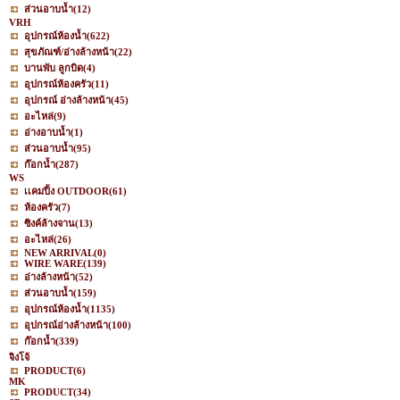
ส่วนอาบน้ำ
(12)
VRH
อุปกรณ์ห้องน้ำ
(622)
สุขภัณฑ์/อ่างล้างหน้า
(22)
บานพับ ลูกบิด
(4)
อุปกรณ์ห้องครัว
(11)
อุปกรณ์ อ่างล้างหน้า
(45)
อะไหล่
(9)
อ่างอาบน้ำ
(1)
ส่วนอาบน้ำ
(95)
ก๊อกน้ำ
(287)
WS
เเคมปิ้ง OUTDOOR
(61)
ห้องครัว
(7)
ซิงค์ล้างจาน
(13)
อะไหล่
(26)
NEW ARRIVAL
(0)
WIRE WARE
(139)
อ่างล้างหน้า
(52)
ส่วนอาบน้ำ
(159)
อุปกรณ์ห้องน้ำ
(1135)
อุปกรณ์อ่างล้างหน้า
(100)
ก๊อกน้ำ
(339)
จิงโจ้
PRODUCT
(6)
MK
PRODUCT
(34)