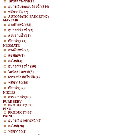
โถปัสสาวะชาย
(13)
อุปกรณ์ประกอบห้องน้ำ
(244)
ฟลัชวาล์ว
(22)
AUTOMATIC FAUCET
(47)
MAYFAIR
อ่างล้างหน้า
(68)
อุปกรณ์ห้องน้ำ
(3)
ส่วนอาบน้ำ
(11)
ก๊อกน้ำ
(141)
NEOMATE
อ่างล้างหน้า
(2)
สุขภัณฑ์
(1)
อะไหล่
(3)
อุปกรณ์ห้องน้ำ
(50)
โถปัสสาวะชาย
(8)
ฝารองนั่ง อัตโนมัติ
(4)
ฟลัชวาล์ว
(29)
ก๊อกน้ำ
(32)
NIKLES
ส่วนอาบน้ำ
(80)
PURE SERV
PRODUCT
(109)
PIXO
PRODUCT
(470)
PAINI
อุปกรณ์ อ่างล้างหน้า
(9)
อะไหล่
(28)
ฟลัชวาล์ว
(2)