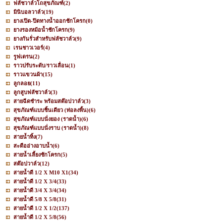
ฟลัชวาล์วโถสุขภัณฑ์
(2)
มินิบอลวาล์ว
(19)
ยางเปิด-ปิดทางน้ำออกชักโครก
(0)
ยางรองหม้อน้ำชักโครก
(9)
ยางกันรั่วสำหรับฟลัชวาล์ว
(9)
เรนชาวเวอร์
(4)
รูฟเดรน
(2)
ราวปรับระดับ/ราวเลื่อน
(1)
ราวแขวนผ้า
(15)
ลูกลอย
(11)
ลูกสูบฟลัชวาล์ว
(3)
สายฉีดชำระ พร้อมสต๊อปวาล์ว
(3)
สุขภัณฑ์แบบชิ้นเดียว (ท่อลงพื้น)
(6)
สุขภัณฑ์แบบนั่งยอง (ราดน้ำ)
(6)
สุขภัณฑ์แบบนั่งราบ (ราดน้ำ)
(8)
สายน้ำทิ้ง
(7)
สะดืออ่างอาบน้ำ
(6)
สายน้ำเลี้ยงชักโครก
(5)
สต๊อปวาล์ว
(12)
สายน้ำดี 1/2 X M10 X1
(34)
สายน้ำดี 1/2 X 3/4
(33)
สายน้ำดี 3/4 X 3/4
(34)
สายน้ำดี 5/8 X 5/8
(31)
สายน้ำดี 1/2 X 1/2
(137)
สายน้ำดี 1/2 X 5/8
(56)