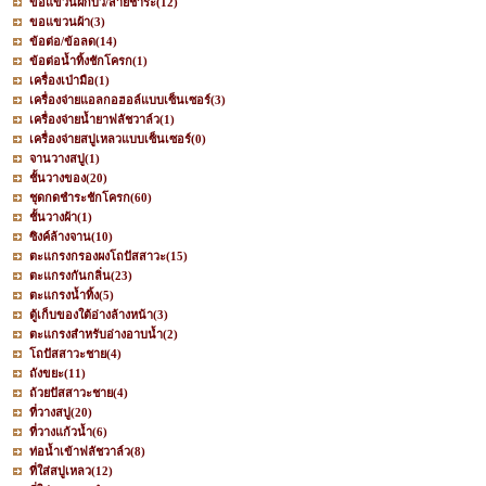
ขอแขวนฝักบัว/สายชำระ
(12)
ขอแขวนผ้า
(3)
ข้อต่อ/ข้อลด
(14)
ข้อต่อน้ำทิ้งชักโครก
(1)
เครื่องเป่ามือ
(1)
เครื่องจ่ายแอลกอฮอล์แบบเซ็นเซอร์
(3)
เครื่องจ่ายน้ำยาฟลัชวาล์ว
(1)
เครื่องจ่ายสบู่เหลวแบบเซ็นเซอร์
(0)
จานวางสบู่
(1)
ชั้นวางของ
(20)
ชุดกดชำระชักโครก
(60)
ชั้นวางผ้า
(1)
ซิงค์ล้างจาน
(10)
ตะแกรงกรองผงโถปัสสาวะ
(15)
ตะแกรงกันกลิ่น
(23)
ตะแกรงน้ำทิ้ง
(5)
ตู้เก็บของใต้อ่างล้างหน้า
(3)
ตะแกรงสำหรับอ่างอาบน้ำ
(2)
โถปัสสาวะชาย
(4)
ถังขยะ
(11)
ถ้วยปัสสาวะชาย
(4)
ที่วางสบู่
(20)
ที่วางแก้วน้ำ
(6)
ท่อน้ำเข้าฟลัชวาล์ว
(8)
ที่ใส่สบู่เหลว
(12)