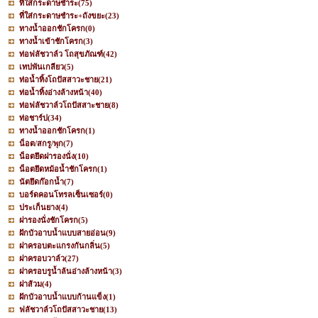
ที่ใส่กระดาษชำระ
(75)
ที่ใส่กระดาษชำระ+ถังขยะ
(23)
ทางน้ำออกชักโครก
(0)
ทางน้ำเข้าชักโครก
(3)
ท่อฟลัชวาล์ว โถสุขภัณฑ์
(42)
เทปพันเกลียว
(5)
ท่อน้ำทิ้งโถปัสสาวะชาย
(21)
ท่อน้ำทิ้งอ่างล้างหน้า
(40)
ท่อฟลัชวาล์วโถปัสสาะชาย
(8)
ท่อชาร์ป
(34)
ทางน้ำออกชักโครก
(1)
น็อต/สกรู/พุก
(7)
น็อตยึดฝารองนั่ง
(10)
น็อตยึดหม้อน้ำชักโครก
(1)
นัตยึดก๊อกน้ำ
(7)
บอร์ดคอนโทรลเซ็นเซอร์
(0)
ประเก็นยาง
(4)
ฝารองนั่งชักโครก
(5)
ฝักบัวอาบน้ำแบบสายอ่อน
(9)
ฝาครอบตะแกรงกันกลิ่น
(5)
ฝาครอบวาล์ว
(27)
ฝาครอบรูน้ำล้นอ่างล้างหน้า
(3)
ฝาส้วม
(4)
ฝักบัวอาบน้ำแบบก้านแข็ง
(1)
ฟลัชวาล์วโถปัสสาวะชาย
(13)