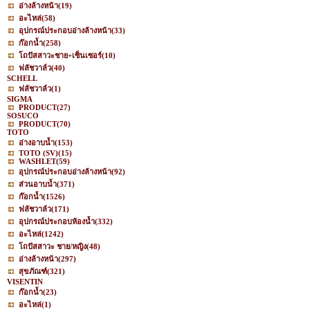
อ่างล้างหน้า
(19)
อะไหล่
(58)
อุปกรณ์ประกอบอ่างล้างหน้า
(33)
ก๊อกน้ำ
(258)
โถปัสสาวะชาย+เซ็นเซอร์
(10)
ฟลัชวาล์ว
(40)
SCHELL
ฟลัชวาล์ว
(1)
SIGMA
PRODUCT
(27)
SOSUCO
PRODUCT
(70)
TOTO
อ่างอาบน้ำ
(153)
TOTO (SV)
(15)
WASHLET
(59)
อุปกรณ์ประกอบอ่างล้างหน้า
(92)
ส่วนอาบน้ำ
(371)
ก๊อกน้ำ
(1526)
ฟลัชวาล์ว
(171)
อุปกรณ์ประกอบห้องน้ำ
(332)
อะไหล่
(1242)
โถปัสสาวะ ชาย/หญิง
(48)
อ่างล้างหน้า
(297)
สุขภัณฑ์
(321)
VISENTIN
ก๊อกน้ำ
(23)
อะไหล่
(1)