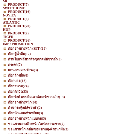
SB
PRODUCT
(7)
SWEETHOME
PRODUCT
(16)
NOVITA
PRODUCT
(6)
ATLANTIC
PRODUCT
(20)
HOP
PRODUCT
(7)
TIGER
PRODUCT
(26)
IMP / PROMOTION
ก๊อกอ่างล้างหน้า (SET)
(18)
ก๊อกตู้น้ำดื่ม
(12)
ก้านโยกฟลัชวาล์ว/ชุดกดฟลัชวาล์ว
(3)
กระจก
(7)
แกนกระดาษชำระ
(3)
ก๊อกล้างพื้น
(8)
ก๊อกบอล
(18)
ก๊อกสนาม
(24)
ก๊อกฝักบัว
(33)
ก๊อกซิงค์ แบบติดเคาน์เตอร์/ขอบอ่าง
(13)
ก๊อกอ่างล้างหน้า
(30)
ก้านกระทุ้งฟลัชวาล์ว
(2)
ก๊อกน้ำแบบเท้าเหยียบ
(3)
ก๊อกอ่างล้างหน้าแบบกด
(3)
ขอแขวนอ่างล้างหน้า/โถปัสสาวะชาย
(7)
ขอแขวนน้ำเกลือ/ขอแขวนถุงผ้าอนามัย
(3)