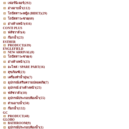
เฟอร์นิเจอร์
(292)
อ่างอาบน้ำ
(112)
โถปัสสาวะหญิง (BIDET)
(29)
โถปัสสาวะชาย
(60)
อ่างล้างหน้า
(416)
CONTI PLUS
ฟลัชวาล์ว
(4)
ก๊อกน้ำ
(23)
ESTHER
PRODUCT
(639)
ENGLEFIELD
NEW ARRIVAL
(0)
โถปัสสาวะชาย
(4)
อ่างล้างหน้า
(23)
อะไหล่ / SPARE PART
(16)
สุขภัณฑ์
(23)
เครื่องทำน้ำอุ่น
(7)
อุปกรณ์เสริมความปลอดภัย
(7)
อุปกรณ์ อ่างล้างหน้า
(25)
ฟลัชวาล์ว
(10)
อุปกรณ์ประกอบห้องน้ำ
(55)
ส่วนอาบน้ำ
(50)
ก๊อกน้ำ
(132)
GC
PRODUCT
(48)
GLOBO
BATHROOM
(9)
อุปกรณ์ประกอบห้องน้ำ
(1)