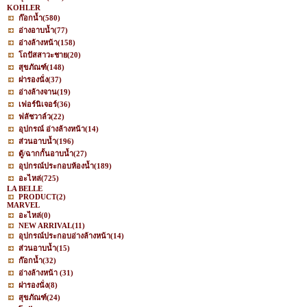
KOHLER
ก๊อกน้ำ
(580)
อ่างอาบน้ำ
(77)
อ่างล้างหน้า
(158)
โถปัสสาวะชาย
(20)
สุขภัณฑ์
(148)
ฝารองนั่ง
(37)
อ่างล้างจาน
(19)
เฟอร์นิเจอร์
(36)
ฟลัชวาล์ว
(22)
อุปกรณ์ อ่างล้างหน้า
(14)
ส่วนอาบน้ำ
(196)
ตู้/ฉากกั้นอาบน้ำ
(27)
อุปกรณ์ประกอบห้องน้ำ
(189)
อะไหล่
(725)
LA BELLE
PRODUCT
(2)
MARVEL
อะไหล่
(0)
NEW ARRIVAL
(11)
อุปกรณ์ประกอบอ่างล้างหน้า
(14)
ส่วนอาบน้ำ
(15)
ก๊อกน้ำ
(32)
อ่างล้างหน้า
(31)
ฝารองนั่ง
(8)
สุขภัณฑ์
(24)