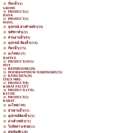
ก๊อกน้ำ
(1)
GROHE
PRODUCT
(1)
HANA
PRODUCT
(1)
HANG
อุปกรณ์-อ่างล้างหน้า
(54)
ฟลัชวาล์ว
(22)
ส่วนอาบน้ำ
(95)
อุปกรณ์-ห้องน้ำ
(114)
ก๊อกน้ำ
(375)
อะไหล่
(121)
HAFELE
PRODUCT
(1015)
HOY
BATHROOM
(320)
DOOR&WINDOW HARDWARE
(33)
KITHCHEN
(28)
ITALY MRG
PRODUCT
(8)
KARAT FACUET
PRODUCT
(1370)
KUCHE
PRODUCT
(5)
KARAT
อะไหล่
(749)
อ่างอาบน้ำ
(51)
อุปกรณ์ห้องน้ำ
(21)
อ่างล้างหน้า
(71)
โถปัสสาวะชาย
(11)
สุขภัณฑ์
(128)