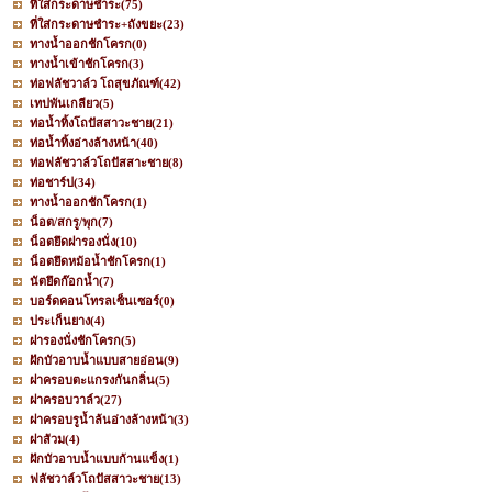
ที่ใส่กระดาษชำระ
(75)
ที่ใส่กระดาษชำระ+ถังขยะ
(23)
ทางน้ำออกชักโครก
(0)
ทางน้ำเข้าชักโครก
(3)
ท่อฟลัชวาล์ว โถสุขภัณฑ์
(42)
เทปพันเกลียว
(5)
ท่อน้ำทิ้งโถปัสสาวะชาย
(21)
ท่อน้ำทิ้งอ่างล้างหน้า
(40)
ท่อฟลัชวาล์วโถปัสสาะชาย
(8)
ท่อชาร์ป
(34)
ทางน้ำออกชักโครก
(1)
น็อต/สกรู/พุก
(7)
น็อตยึดฝารองนั่ง
(10)
น็อตยึดหม้อน้ำชักโครก
(1)
นัตยึดก๊อกน้ำ
(7)
บอร์ดคอนโทรลเซ็นเซอร์
(0)
ประเก็นยาง
(4)
ฝารองนั่งชักโครก
(5)
ฝักบัวอาบน้ำแบบสายอ่อน
(9)
ฝาครอบตะแกรงกันกลิ่น
(5)
ฝาครอบวาล์ว
(27)
ฝาครอบรูน้ำล้นอ่างล้างหน้า
(3)
ฝาส้วม
(4)
ฝักบัวอาบน้ำแบบก้านแข็ง
(1)
ฟลัชวาล์วโถปัสสาวะชาย
(13)