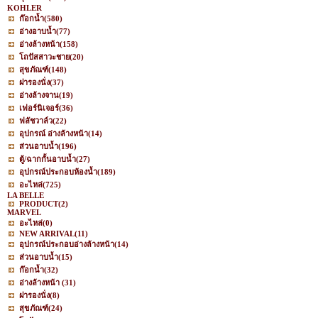
KOHLER
ก๊อกน้ำ
(580)
อ่างอาบน้ำ
(77)
อ่างล้างหน้า
(158)
โถปัสสาวะชาย
(20)
สุขภัณฑ์
(148)
ฝารองนั่ง
(37)
อ่างล้างจาน
(19)
เฟอร์นิเจอร์
(36)
ฟลัชวาล์ว
(22)
อุปกรณ์ อ่างล้างหน้า
(14)
ส่วนอาบน้ำ
(196)
ตู้/ฉากกั้นอาบน้ำ
(27)
อุปกรณ์ประกอบห้องน้ำ
(189)
อะไหล่
(725)
LA BELLE
PRODUCT
(2)
MARVEL
อะไหล่
(0)
NEW ARRIVAL
(11)
อุปกรณ์ประกอบอ่างล้างหน้า
(14)
ส่วนอาบน้ำ
(15)
ก๊อกน้ำ
(32)
อ่างล้างหน้า
(31)
ฝารองนั่ง
(8)
สุขภัณฑ์
(24)