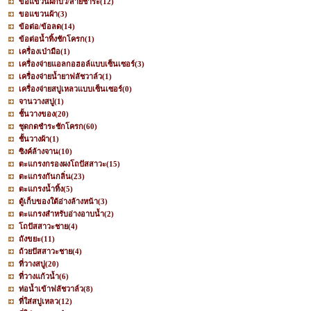
ขอแขวนฝักบัว/สายชำระ
(12)
ขอแขวนผ้า
(3)
ข้อต่อ/ข้อลด
(14)
ข้อต่อน้ำทิ้งชักโครก
(1)
เครื่องเป่ามือ
(1)
เครื่องจ่ายแอลกอฮอล์แบบเซ็นเซอร์
(3)
เครื่องจ่ายน้ำยาฟลัชวาล์ว
(1)
เครื่องจ่ายสบู่เหลวแบบเซ็นเซอร์
(0)
จานวางสบู่
(1)
ชั้นวางของ
(20)
ชุดกดชำระชักโครก
(60)
ชั้นวางผ้า
(1)
ซิงค์ล้างจาน
(10)
ตะแกรงกรองผงโถปัสสาวะ
(15)
ตะแกรงกันกลิ่น
(23)
ตะแกรงน้ำทิ้ง
(5)
ตู้เก็บของใต้อ่างล้างหน้า
(3)
ตะแกรงสำหรับอ่างอาบน้ำ
(2)
โถปัสสาวะชาย
(4)
ถังขยะ
(11)
ถ้วยปัสสาวะชาย
(4)
ที่วางสบู่
(20)
ที่วางแก้วน้ำ
(6)
ท่อน้ำเข้าฟลัชวาล์ว
(8)
ที่ใส่สบู่เหลว
(12)