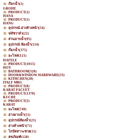
ก๊อกน้ำ
(1)
GROHE
PRODUCT
(1)
HANA
PRODUCT
(1)
HANG
อุปกรณ์-อ่างล้างหน้า
(54)
ฟลัชวาล์ว
(22)
ส่วนอาบน้ำ
(95)
อุปกรณ์-ห้องน้ำ
(114)
ก๊อกน้ำ
(375)
อะไหล่
(121)
HAFELE
PRODUCT
(1015)
HOY
BATHROOM
(320)
DOOR&WINDOW HARDWARE
(33)
KITHCHEN
(28)
ITALY MRG
PRODUCT
(8)
KARAT FACUET
PRODUCT
(1370)
KUCHE
PRODUCT
(5)
KARAT
อะไหล่
(749)
อ่างอาบน้ำ
(51)
อุปกรณ์ห้องน้ำ
(21)
อ่างล้างหน้า
(71)
โถปัสสาวะชาย
(11)
สุขภัณฑ์
(128)