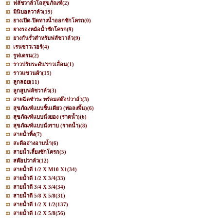
ฟลัชวาล์วโถสุขภัณฑ์
(2)
มินิบอลวาล์ว
(19)
ยางเปิด-ปิดทางน้ำออกชักโครก
(0)
ยางรองหม้อน้ำชักโครก
(9)
ยางกันรั่วสำหรับฟลัชวาล์ว
(9)
เรนชาวเวอร์
(4)
รูฟเดรน
(2)
ราวปรับระดับ/ราวเลื่อน
(1)
ราวแขวนผ้า
(15)
ลูกลอย
(11)
ลูกสูบฟลัชวาล์ว
(3)
สายฉีดชำระ พร้อมสต๊อปวาล์ว
(3)
สุขภัณฑ์แบบชิ้นเดียว (ท่อลงพื้น)
(6)
สุขภัณฑ์แบบนั่งยอง (ราดน้ำ)
(6)
สุขภัณฑ์แบบนั่งราบ (ราดน้ำ)
(8)
สายน้ำทิ้ง
(7)
สะดืออ่างอาบน้ำ
(6)
สายน้ำเลี้ยงชักโครก
(5)
สต๊อปวาล์ว
(12)
สายน้ำดี 1/2 X M10 X1
(34)
สายน้ำดี 1/2 X 3/4
(33)
สายน้ำดี 3/4 X 3/4
(34)
สายน้ำดี 5/8 X 5/8
(31)
สายน้ำดี 1/2 X 1/2
(137)
สายน้ำดี 1/2 X 5/8
(56)