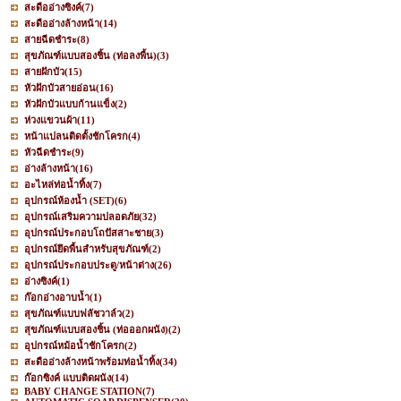
สะดืออ่างซิงค์
(7)
สะดืออ่างล้างหน้า
(14)
สายฉีดชำระ
(8)
สุขภัณฑ์แบบสองชิ้น (ท่อลงพื้น)
(3)
สายฝักบัว
(15)
หัวฝักบัวสายอ่อน
(16)
หัวฝักบัวแบบก้านแข็ง
(2)
ห่วงแขวนผ้า
(11)
หน้าแปลนติดตั้งชักโครก
(4)
หัวฉีดชำระ
(9)
อ่างล้างหน้า
(16)
อะไหล่ท่อน้ำทิ้ง
(7)
อุปกรณ์ห้องน้ำ (SET)
(6)
อุปกรณ์เสริมความปลอดภัย
(32)
อุปกรณ์ประกอบโถปัสสาะชาย
(3)
อุปกรณ์ยึดพื้นสำหรับสุขภัณฑ์
(2)
อุปกรณ์ประกอบประตู/หน้าต่าง
(26)
อ่างซิงค์
(1)
ก๊อกอ่างอาบน้ำ
(1)
สุขภัณฑ์แบบฟลัชวาล์ว
(2)
สุขภัณฑ์แบบสองชิ้น (ท่อออกผนัง)
(2)
อุปกรณ์หม้อน้ำชักโครก
(2)
สะดืออ่างล้างหน้าพร้อมท่อน้ำทิ้ง
(34)
ก๊อกซิงค์ แบบติดผนัง
(14)
BABY CHANGE STATION
(7)