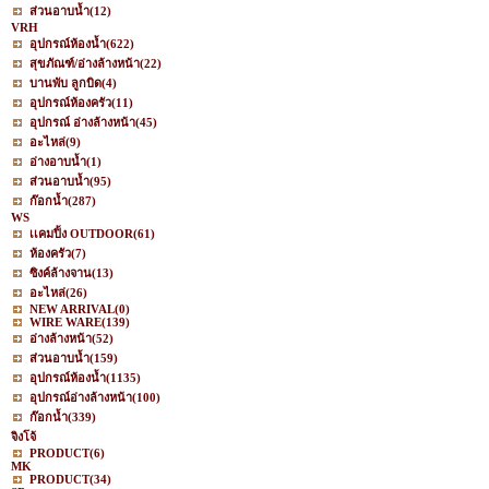
ส่วนอาบน้ำ
(12)
VRH
อุปกรณ์ห้องน้ำ
(622)
สุขภัณฑ์/อ่างล้างหน้า
(22)
บานพับ ลูกบิด
(4)
อุปกรณ์ห้องครัว
(11)
อุปกรณ์ อ่างล้างหน้า
(45)
อะไหล่
(9)
อ่างอาบน้ำ
(1)
ส่วนอาบน้ำ
(95)
ก๊อกน้ำ
(287)
WS
เเคมปิ้ง OUTDOOR
(61)
ห้องครัว
(7)
ซิงค์ล้างจาน
(13)
อะไหล่
(26)
NEW ARRIVAL
(0)
WIRE WARE
(139)
อ่างล้างหน้า
(52)
ส่วนอาบน้ำ
(159)
อุปกรณ์ห้องน้ำ
(1135)
อุปกรณ์อ่างล้างหน้า
(100)
ก๊อกน้ำ
(339)
จิงโจ้
PRODUCT
(6)
MK
PRODUCT
(34)