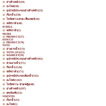
อ่างล้างหน้า
(19)
อะไหล่
(58)
อุปกรณ์ประกอบอ่างล้างหน้า
(33)
ก๊อกน้ำ
(258)
โถปัสสาวะชาย+เซ็นเซอร์
(10)
ฟลัชวาล์ว
(40)
SCHELL
ฟลัชวาล์ว
(1)
SIGMA
PRODUCT
(27)
SOSUCO
PRODUCT
(70)
TOTO
อ่างอาบน้ำ
(153)
TOTO (SV)
(15)
WASHLET
(59)
อุปกรณ์ประกอบอ่างล้างหน้า
(92)
ส่วนอาบน้ำ
(371)
ก๊อกน้ำ
(1526)
ฟลัชวาล์ว
(171)
อุปกรณ์ประกอบห้องน้ำ
(332)
อะไหล่
(1242)
โถปัสสาวะ ชาย/หญิง
(48)
อ่างล้างหน้า
(297)
สุขภัณฑ์
(321)
VISENTIN
ก๊อกน้ำ
(23)
อะไหล่
(1)