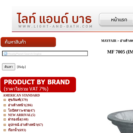
MAYFAIR
>
อ่างล้างห
MF 7005 (
[Help]
AMERICAN STANDARD
สุขภัณฑ์
(379)
อ่างล้างหน้า
(286)
โถปัสสาวะชาย
(47)
NEW ARRIVAL
(5)
ฝารองนั่ง
(140)
อุปกรณ์-อ่างล้างหน้า
(67)
ก๊อกน้ำ
(693)