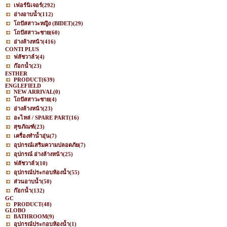
เฟอร์นิเจอร์
(292)
อ่างอาบน้ำ
(112)
โถปัสสาวะหญิง (BIDET)
(29)
โถปัสสาวะชาย
(60)
อ่างล้างหน้า
(416)
CONTI PLUS
ฟลัชวาล์ว
(4)
ก๊อกน้ำ
(23)
ESTHER
PRODUCT
(639)
ENGLEFIELD
NEW ARRIVAL
(0)
โถปัสสาวะชาย
(4)
อ่างล้างหน้า
(23)
อะไหล่ / SPARE PART
(16)
สุขภัณฑ์
(23)
เครื่องทำน้ำอุ่น
(7)
อุปกรณ์เสริมความปลอดภัย
(7)
อุปกรณ์ อ่างล้างหน้า
(25)
ฟลัชวาล์ว
(10)
อุปกรณ์ประกอบห้องน้ำ
(55)
ส่วนอาบน้ำ
(50)
ก๊อกน้ำ
(132)
GC
PRODUCT
(48)
GLOBO
BATHROOM
(9)
อุปกรณ์ประกอบห้องน้ำ
(1)