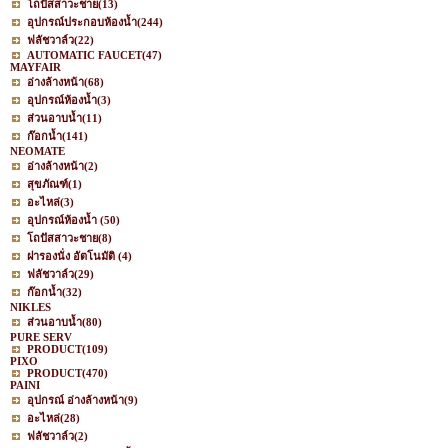
โถปัสสาวะชาย
(13)
อุปกรณ์ประกอบห้องน้ำ
(244)
ฟลัชวาล์ว
(22)
AUTOMATIC FAUCET
(47)
MAYFAIR
อ่างล้างหน้า
(68)
อุปกรณ์ห้องน้ำ
(3)
ส่วนอาบน้ำ
(11)
ก๊อกน้ำ
(141)
NEOMATE
อ่างล้างหน้า
(2)
สุขภัณฑ์
(1)
อะไหล่
(3)
อุปกรณ์ห้องน้ำ
(50)
โถปัสสาวะชาย
(8)
ฝารองนั่ง อัตโนมัติ
(4)
ฟลัชวาล์ว
(29)
ก๊อกน้ำ
(32)
NIKLES
ส่วนอาบน้ำ
(80)
PURE SERV
PRODUCT
(109)
PIXO
PRODUCT
(470)
PAINI
อุปกรณ์ อ่างล้างหน้า
(9)
อะไหล่
(28)
ฟลัชวาล์ว
(2)