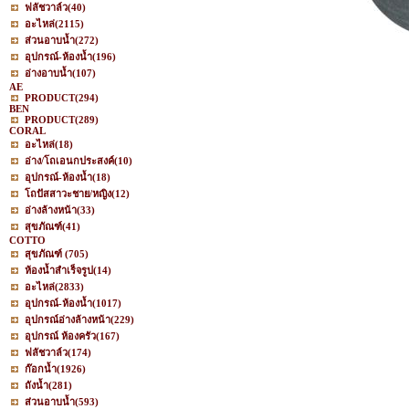
ฟลัชวาล์ว
(40)
อะไหล่
(2115)
ส่วนอาบน้ำ
(272)
อุปกรณ์-ห้องน้ำ
(196)
อ่างอาบน้ำ
(107)
AE
PRODUCT
(294)
BEN
PRODUCT
(289)
CORAL
อะไหล่
(18)
อ่าง/โถเอนกประสงค์
(10)
อุปกรณ์-ห้องน้ำ
(18)
โถปัสสาวะชาย/หญิง
(12)
อ่างล้างหน้า
(33)
สุขภัณฑ์
(41)
COTTO
สุขภัณฑ์
(705)
ห้องน้ำสำเร็จรูป
(14)
อะไหล่
(2833)
อุปกรณ์-ห้องน้ำ
(1017)
อุปกรณ์อ่างล้างหน้า
(229)
อุปกรณ์ ห้องครัว
(167)
ฟลัชวาล์ว
(174)
ก๊อกน้ำ
(1926)
ถังน้ำ
(281)
ส่วนอาบน้ำ
(593)