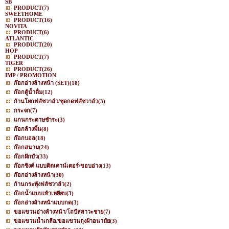
SB
PRODUCT
(7)
SWEETHOME
PRODUCT
(16)
NOVITA
PRODUCT
(6)
ATLANTIC
PRODUCT
(20)
HOP
PRODUCT
(7)
TIGER
PRODUCT
(26)
IMP / PROMOTION
ก๊อกอ่างล้างหน้า (SET)
(18)
ก๊อกตู้น้ำดื่ม
(12)
ก้านโยกฟลัชวาล์ว/ชุดกดฟลัชวาล์ว
(3)
กระจก
(7)
แกนกระดาษชำระ
(3)
ก๊อกล้างพื้น
(8)
ก๊อกบอล
(18)
ก๊อกสนาม
(24)
ก๊อกฝักบัว
(33)
ก๊อกซิงค์ แบบติดเคาน์เตอร์/ขอบอ่าง
(13)
ก๊อกอ่างล้างหน้า
(30)
ก้านกระทุ้งฟลัชวาล์ว
(2)
ก๊อกน้ำแบบเท้าเหยียบ
(3)
ก๊อกอ่างล้างหน้าแบบกด
(3)
ขอแขวนอ่างล้างหน้า/โถปัสสาวะชาย
(7)
ขอแขวนน้ำเกลือ/ขอแขวนถุงผ้าอนามัย
(3)