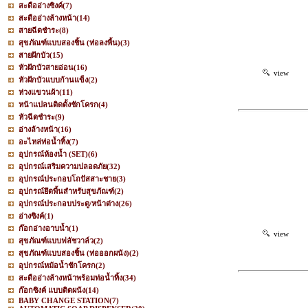
สะดืออ่างซิงค์
(7)
สะดืออ่างล้างหน้า
(14)
สายฉีดชำระ
(8)
สุขภัณฑ์แบบสองชิ้น (ท่อลงพื้น)
(3)
สายฝักบัว
(15)
หัวฝักบัวสายอ่อน
(16)
view
หัวฝักบัวแบบก้านแข็ง
(2)
ห่วงแขวนผ้า
(11)
หน้าแปลนติดตั้งชักโครก
(4)
หัวฉีดชำระ
(9)
อ่างล้างหน้า
(16)
อะไหล่ท่อน้ำทิ้ง
(7)
อุปกรณ์ห้องน้ำ (SET)
(6)
อุปกรณ์เสริมความปลอดภัย
(32)
อุปกรณ์ประกอบโถปัสสาะชาย
(3)
อุปกรณ์ยึดพื้นสำหรับสุขภัณฑ์
(2)
อุปกรณ์ประกอบประตู/หน้าต่าง
(26)
อ่างซิงค์
(1)
ก๊อกอ่างอาบน้ำ
(1)
view
สุขภัณฑ์แบบฟลัชวาล์ว
(2)
สุขภัณฑ์แบบสองชิ้น (ท่อออกผนัง)
(2)
อุปกรณ์หม้อน้ำชักโครก
(2)
สะดืออ่างล้างหน้าพร้อมท่อน้ำทิ้ง
(34)
ก๊อกซิงค์ แบบติดผนัง
(14)
BABY CHANGE STATION
(7)