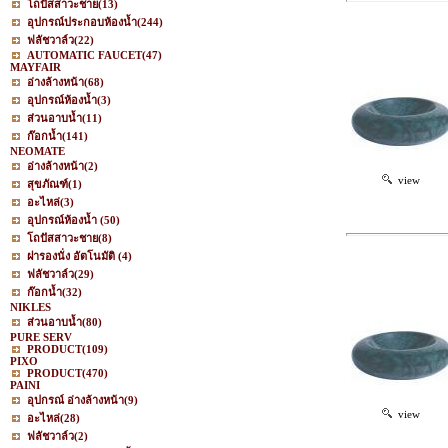
โถปัสสาวะชาย
(13)
อุปกรณ์ประกอบห้องน้ำ
(244)
ฟลัชวาล์ว
(22)
AUTOMATIC FAUCET
(47)
MAYFAIR
อ่างล้างหน้า
(68)
อุปกรณ์ห้องน้ำ
(3)
ส่วนอาบน้ำ
(11)
ก๊อกน้ำ
(141)
NEOMATE
อ่างล้างหน้า
(2)
view
สุขภัณฑ์
(1)
อะไหล่
(3)
อุปกรณ์ห้องน้ำ
(50)
โถปัสสาวะชาย
(8)
ฝารองนั่ง อัตโนมัติ
(4)
ฟลัชวาล์ว
(29)
ก๊อกน้ำ
(32)
NIKLES
ส่วนอาบน้ำ
(80)
PURE SERV
PRODUCT
(109)
PIXO
PRODUCT
(470)
PAINI
อุปกรณ์ อ่างล้างหน้า
(9)
view
อะไหล่
(28)
ฟลัชวาล์ว
(2)