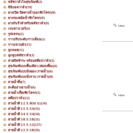
ฟลัชวาล์วโถสุขภัณฑ์
(2)
มินิบอลวาล์ว
(19)
ยางเปิด-ปิดทางน้ำออกชักโครก
(0)
ยางรองหม้อน้ำชักโครก
(9)
ยางกันรั่วสำหรับฟลัชวาล์ว
(9)
view
เรนชาวเวอร์
(4)
รูฟเดรน
(2)
ราวปรับระดับ/ราวเลื่อน
(1)
ราวแขวนผ้า
(15)
ลูกลอย
(11)
ลูกสูบฟลัชวาล์ว
(3)
สายฉีดชำระ พร้อมสต๊อปวาล์ว
(3)
สุขภัณฑ์แบบชิ้นเดียว (ท่อลงพื้น)
(6)
สุขภัณฑ์แบบนั่งยอง (ราดน้ำ)
(6)
สุขภัณฑ์แบบนั่งราบ (ราดน้ำ)
(8)
สายน้ำทิ้ง
(7)
สะดืออ่างอาบน้ำ
(6)
สายน้ำเลี้ยงชักโครก
(5)
view
สต๊อปวาล์ว
(12)
สายน้ำดี 1/2 X M10 X1
(34)
สายน้ำดี 1/2 X 3/4
(33)
สายน้ำดี 3/4 X 3/4
(34)
สายน้ำดี 5/8 X 5/8
(31)
สายน้ำดี 1/2 X 1/2
(137)
สายน้ำดี 1/2 X 5/8
(56)