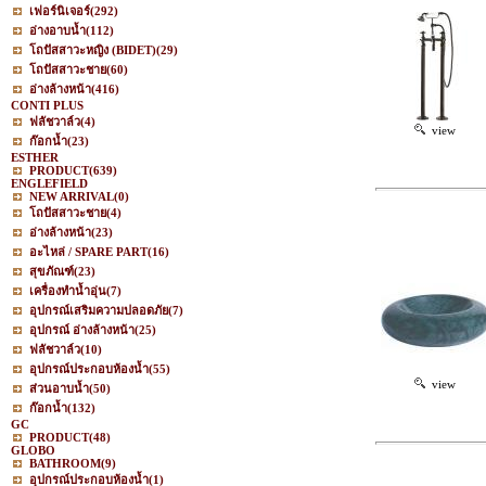
เฟอร์นิเจอร์
(292)
อ่างอาบน้ำ
(112)
โถปัสสาวะหญิง (BIDET)
(29)
โถปัสสาวะชาย
(60)
อ่างล้างหน้า
(416)
CONTI PLUS
ฟลัชวาล์ว
(4)
view
ก๊อกน้ำ
(23)
ESTHER
PRODUCT
(639)
ENGLEFIELD
NEW ARRIVAL
(0)
โถปัสสาวะชาย
(4)
อ่างล้างหน้า
(23)
อะไหล่ / SPARE PART
(16)
สุขภัณฑ์
(23)
เครื่องทำน้ำอุ่น
(7)
อุปกรณ์เสริมความปลอดภัย
(7)
อุปกรณ์ อ่างล้างหน้า
(25)
ฟลัชวาล์ว
(10)
อุปกรณ์ประกอบห้องน้ำ
(55)
view
ส่วนอาบน้ำ
(50)
ก๊อกน้ำ
(132)
GC
PRODUCT
(48)
GLOBO
BATHROOM
(9)
อุปกรณ์ประกอบห้องน้ำ
(1)