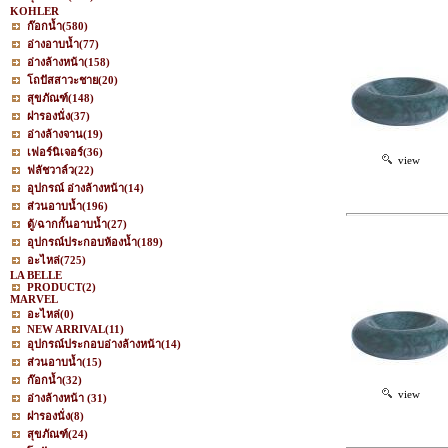
KOHLER
ก๊อกน้ำ
(580)
อ่างอาบน้ำ
(77)
อ่างล้างหน้า
(158)
โถปัสสาวะชาย
(20)
สุขภัณฑ์
(148)
ฝารองนั่ง
(37)
อ่างล้างจาน
(19)
เฟอร์นิเจอร์
(36)
view
ฟลัชวาล์ว
(22)
อุปกรณ์ อ่างล้างหน้า
(14)
ส่วนอาบน้ำ
(196)
ตู้/ฉากกั้นอาบน้ำ
(27)
อุปกรณ์ประกอบห้องน้ำ
(189)
อะไหล่
(725)
LA BELLE
PRODUCT
(2)
MARVEL
อะไหล่
(0)
NEW ARRIVAL
(11)
อุปกรณ์ประกอบอ่างล้างหน้า
(14)
ส่วนอาบน้ำ
(15)
ก๊อกน้ำ
(32)
view
อ่างล้างหน้า
(31)
ฝารองนั่ง
(8)
สุขภัณฑ์
(24)