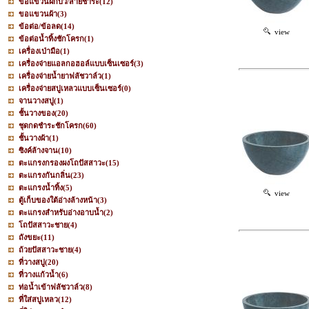
ขอแขวนฝักบัว/สายชำระ
(12)
ขอแขวนผ้า
(3)
ข้อต่อ/ข้อลด
(14)
view
ข้อต่อน้ำทิ้งชักโครก
(1)
เครื่องเป่ามือ
(1)
เครื่องจ่ายแอลกอฮอล์แบบเซ็นเซอร์
(3)
เครื่องจ่ายน้ำยาฟลัชวาล์ว
(1)
เครื่องจ่ายสบู่เหลวแบบเซ็นเซอร์
(0)
จานวางสบู่
(1)
ชั้นวางของ
(20)
ชุดกดชำระชักโครก
(60)
ชั้นวางผ้า
(1)
ซิงค์ล้างจาน
(10)
ตะแกรงกรองผงโถปัสสาวะ
(15)
ตะแกรงกันกลิ่น
(23)
ตะแกรงน้ำทิ้ง
(5)
view
ตู้เก็บของใต้อ่างล้างหน้า
(3)
ตะแกรงสำหรับอ่างอาบน้ำ
(2)
โถปัสสาวะชาย
(4)
ถังขยะ
(11)
ถ้วยปัสสาวะชาย
(4)
ที่วางสบู่
(20)
ที่วางแก้วน้ำ
(6)
ท่อน้ำเข้าฟลัชวาล์ว
(8)
ที่ใส่สบู่เหลว
(12)