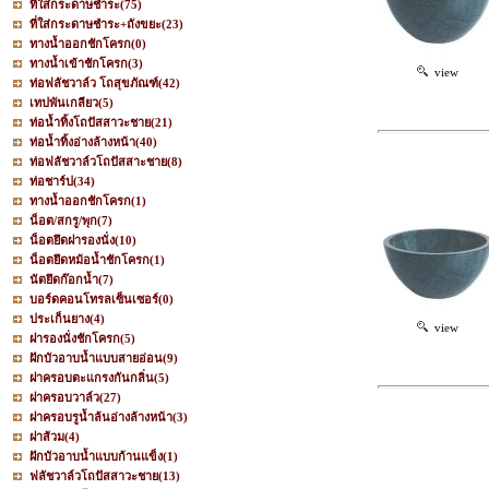
ที่ใส่กระดาษชำระ
(75)
ที่ใส่กระดาษชำระ+ถังขยะ
(23)
ทางน้ำออกชักโครก
(0)
ทางน้ำเข้าชักโครก
(3)
view
ท่อฟลัชวาล์ว โถสุขภัณฑ์
(42)
เทปพันเกลียว
(5)
ท่อน้ำทิ้งโถปัสสาวะชาย
(21)
ท่อน้ำทิ้งอ่างล้างหน้า
(40)
ท่อฟลัชวาล์วโถปัสสาะชาย
(8)
ท่อชาร์ป
(34)
ทางน้ำออกชักโครก
(1)
น็อต/สกรู/พุก
(7)
น็อตยึดฝารองนั่ง
(10)
น็อตยึดหม้อน้ำชักโครก
(1)
นัตยึดก๊อกน้ำ
(7)
บอร์ดคอนโทรลเซ็นเซอร์
(0)
ประเก็นยาง
(4)
view
ฝารองนั่งชักโครก
(5)
ฝักบัวอาบน้ำแบบสายอ่อน
(9)
ฝาครอบตะแกรงกันกลิ่น
(5)
ฝาครอบวาล์ว
(27)
ฝาครอบรูน้ำล้นอ่างล้างหน้า
(3)
ฝาส้วม
(4)
ฝักบัวอาบน้ำแบบก้านแข็ง
(1)
ฟลัชวาล์วโถปัสสาวะชาย
(13)