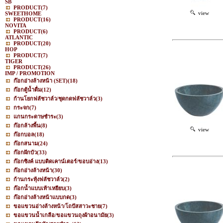
SB
PRODUCT
(7)
view
SWEETHOME
PRODUCT
(16)
NOVITA
PRODUCT
(6)
ATLANTIC
PRODUCT
(20)
HOP
PRODUCT
(7)
TIGER
PRODUCT
(26)
IMP / PROMOTION
ก๊อกอ่างล้างหน้า (SET)
(18)
ก๊อกตู้น้ำดื่ม
(12)
ก้านโยกฟลัชวาล์ว/ชุดกดฟลัชวาล์ว
(3)
กระจก
(7)
แกนกระดาษชำระ
(3)
ก๊อกล้างพื้น
(8)
view
ก๊อกบอล
(18)
ก๊อกสนาม
(24)
ก๊อกฝักบัว
(33)
ก๊อกซิงค์ แบบติดเคาน์เตอร์/ขอบอ่าง
(13)
ก๊อกอ่างล้างหน้า
(30)
ก้านกระทุ้งฟลัชวาล์ว
(2)
ก๊อกน้ำแบบเท้าเหยียบ
(3)
ก๊อกอ่างล้างหน้าแบบกด
(3)
ขอแขวนอ่างล้างหน้า/โถปัสสาวะชาย
(7)
ขอแขวนน้ำเกลือ/ขอแขวนถุงผ้าอนามัย
(3)