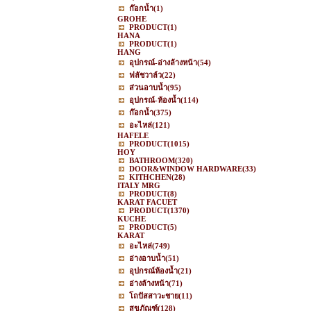
ก๊อกน้ำ
(1)
GROHE
PRODUCT
(1)
HANA
PRODUCT
(1)
HANG
อุปกรณ์-อ่างล้างหน้า
(54)
ฟลัชวาล์ว
(22)
ส่วนอาบน้ำ
(95)
อุปกรณ์-ห้องน้ำ
(114)
ก๊อกน้ำ
(375)
อะไหล่
(121)
HAFELE
PRODUCT
(1015)
HOY
BATHROOM
(320)
DOOR&WINDOW HARDWARE
(33)
KITHCHEN
(28)
ITALY MRG
PRODUCT
(8)
KARAT FACUET
PRODUCT
(1370)
KUCHE
PRODUCT
(5)
KARAT
อะไหล่
(749)
อ่างอาบน้ำ
(51)
อุปกรณ์ห้องน้ำ
(21)
อ่างล้างหน้า
(71)
โถปัสสาวะชาย
(11)
สุขภัณฑ์
(128)