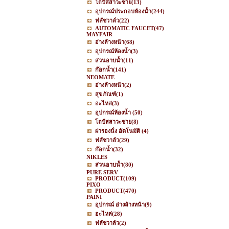
โถปัสสาวะชาย
(13)
อุปกรณ์ประกอบห้องน้ำ
(244)
ฟลัชวาล์ว
(22)
AUTOMATIC FAUCET
(47)
MAYFAIR
อ่างล้างหน้า
(68)
อุปกรณ์ห้องน้ำ
(3)
ส่วนอาบน้ำ
(11)
ก๊อกน้ำ
(141)
NEOMATE
อ่างล้างหน้า
(2)
สุขภัณฑ์
(1)
อะไหล่
(3)
อุปกรณ์ห้องน้ำ
(50)
โถปัสสาวะชาย
(8)
ฝารองนั่ง อัตโนมัติ
(4)
ฟลัชวาล์ว
(29)
ก๊อกน้ำ
(32)
NIKLES
ส่วนอาบน้ำ
(80)
PURE SERV
PRODUCT
(109)
PIXO
PRODUCT
(470)
PAINI
อุปกรณ์ อ่างล้างหน้า
(9)
อะไหล่
(28)
ฟลัชวาล์ว
(2)