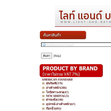
[Help]
AMERICAN STANDARD
สุขภัณฑ์
(379)
อ่างล้างหน้า
(286)
โถปัสสาวะชาย
(47)
NEW ARRIVAL
(5)
ฝารองนั่ง
(140)
อุปกรณ์-อ่างล้างหน้า
(67)
ก๊อกน้ำ
(693)