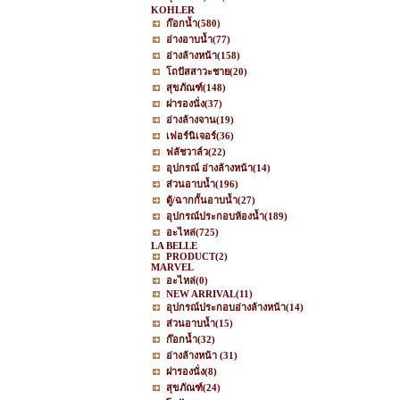
KOHLER
ก๊อกน้ำ
(580)
อ่างอาบน้ำ
(77)
อ่างล้างหน้า
(158)
โถปัสสาวะชาย
(20)
สุขภัณฑ์
(148)
ฝารองนั่ง
(37)
อ่างล้างจาน
(19)
เฟอร์นิเจอร์
(36)
ฟลัชวาล์ว
(22)
อุปกรณ์ อ่างล้างหน้า
(14)
ส่วนอาบน้ำ
(196)
ตู้/ฉากกั้นอาบน้ำ
(27)
อุปกรณ์ประกอบห้องน้ำ
(189)
อะไหล่
(725)
LA BELLE
PRODUCT
(2)
MARVEL
อะไหล่
(0)
NEW ARRIVAL
(11)
อุปกรณ์ประกอบอ่างล้างหน้า
(14)
ส่วนอาบน้ำ
(15)
ก๊อกน้ำ
(32)
อ่างล้างหน้า
(31)
ฝารองนั่ง
(8)
สุขภัณฑ์
(24)