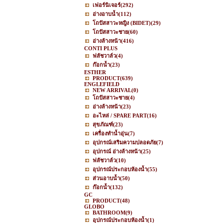
เฟอร์นิเจอร์
(292)
อ่างอาบน้ำ
(112)
โถปัสสาวะหญิง (BIDET)
(29)
โถปัสสาวะชาย
(60)
อ่างล้างหน้า
(416)
CONTI PLUS
ฟลัชวาล์ว
(4)
ก๊อกน้ำ
(23)
ESTHER
PRODUCT
(639)
ENGLEFIELD
NEW ARRIVAL
(0)
โถปัสสาวะชาย
(4)
อ่างล้างหน้า
(23)
อะไหล่ / SPARE PART
(16)
สุขภัณฑ์
(23)
เครื่องทำน้ำอุ่น
(7)
อุปกรณ์เสริมความปลอดภัย
(7)
อุปกรณ์ อ่างล้างหน้า
(25)
ฟลัชวาล์ว
(10)
อุปกรณ์ประกอบห้องน้ำ
(55)
ส่วนอาบน้ำ
(50)
ก๊อกน้ำ
(132)
GC
PRODUCT
(48)
GLOBO
BATHROOM
(9)
อุปกรณ์ประกอบห้องน้ำ
(1)