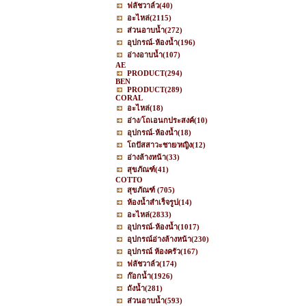
ฟลัชวาล์ว
(40)
อะไหล่
(2115)
ส่วนอาบน้ำ
(272)
อุปกรณ์-ห้องน้ำ
(196)
อ่างอาบน้ำ
(107)
AE
PRODUCT
(294)
BEN
PRODUCT
(289)
CORAL
อะไหล่
(18)
อ่าง/โถเอนกประสงค์
(10)
อุปกรณ์-ห้องน้ำ
(18)
โถปัสสาวะชาย/หญิง
(12)
อ่างล้างหน้า
(33)
สุขภัณฑ์
(41)
COTTO
สุขภัณฑ์
(705)
ห้องน้ำสำเร็จรูป
(14)
อะไหล่
(2833)
อุปกรณ์-ห้องน้ำ
(1017)
อุปกรณ์อ่างล้างหน้า
(230)
อุปกรณ์ ห้องครัว
(167)
ฟลัชวาล์ว
(174)
ก๊อกน้ำ
(1926)
ถังน้ำ
(281)
ส่วนอาบน้ำ
(593)