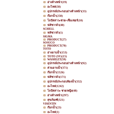
อ่างล้างหน้า
(19)
อะไหล่
(58)
อุปกรณ์ประกอบอ่างล้างหน้า
(33)
ก๊อกน้ำ
(258)
โถปัสสาวะชาย+เซ็นเซอร์
(10)
ฟลัชวาล์ว
(40)
SCHELL
ฟลัชวาล์ว
(1)
SIGMA
PRODUCT
(27)
SOSUCO
PRODUCT
(70)
TOTO
อ่างอาบน้ำ
(153)
TOTO (SV)
(15)
WASHLET
(59)
อุปกรณ์ประกอบอ่างล้างหน้า
(92)
ส่วนอาบน้ำ
(371)
ก๊อกน้ำ
(1526)
ฟลัชวาล์ว
(171)
อุปกรณ์ประกอบห้องน้ำ
(332)
อะไหล่
(1242)
โถปัสสาวะ ชาย/หญิง
(48)
อ่างล้างหน้า
(297)
สุขภัณฑ์
(321)
VISENTIN
ก๊อกน้ำ
(23)
อะไหล่
(1)