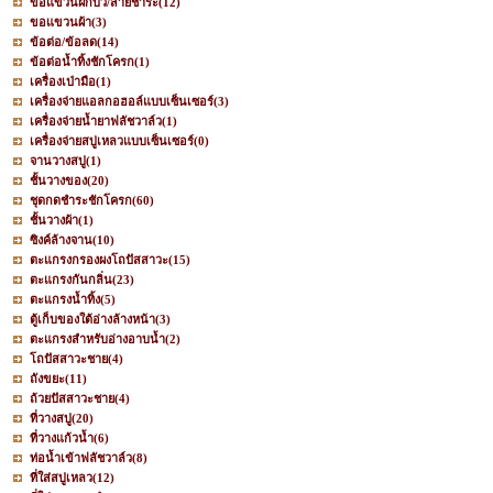
ขอแขวนฝักบัว/สายชำระ
(12)
ขอแขวนผ้า
(3)
ข้อต่อ/ข้อลด
(14)
ข้อต่อน้ำทิ้งชักโครก
(1)
เครื่องเป่ามือ
(1)
เครื่องจ่ายแอลกอฮอล์แบบเซ็นเซอร์
(3)
เครื่องจ่ายน้ำยาฟลัชวาล์ว
(1)
เครื่องจ่ายสบู่เหลวแบบเซ็นเซอร์
(0)
จานวางสบู่
(1)
ชั้นวางของ
(20)
ชุดกดชำระชักโครก
(60)
ชั้นวางผ้า
(1)
ซิงค์ล้างจาน
(10)
ตะแกรงกรองผงโถปัสสาวะ
(15)
ตะแกรงกันกลิ่น
(23)
ตะแกรงน้ำทิ้ง
(5)
ตู้เก็บของใต้อ่างล้างหน้า
(3)
ตะแกรงสำหรับอ่างอาบน้ำ
(2)
โถปัสสาวะชาย
(4)
ถังขยะ
(11)
ถ้วยปัสสาวะชาย
(4)
ที่วางสบู่
(20)
ที่วางแก้วน้ำ
(6)
ท่อน้ำเข้าฟลัชวาล์ว
(8)
ที่ใส่สบู่เหลว
(12)