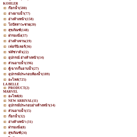
KOHLER
ก๊อกน้ำ
(580)
อ่างอาบน้ำ
(77)
อ่างล้างหน้า
(158)
โถปัสสาวะชาย
(20)
สุขภัณฑ์
(148)
ฝารองนั่ง
(37)
อ่างล้างจาน
(19)
เฟอร์นิเจอร์
(36)
ฟลัชวาล์ว
(22)
อุปกรณ์ อ่างล้างหน้า
(14)
ส่วนอาบน้ำ
(196)
ตู้/ฉากกั้นอาบน้ำ
(27)
อุปกรณ์ประกอบห้องน้ำ
(189)
อะไหล่
(725)
LA BELLE
PRODUCT
(2)
MARVEL
อะไหล่
(0)
NEW ARRIVAL
(11)
อุปกรณ์ประกอบอ่างล้างหน้า
(14)
ส่วนอาบน้ำ
(15)
ก๊อกน้ำ
(32)
อ่างล้างหน้า
(31)
ฝารองนั่ง
(8)
สุขภัณฑ์
(24)