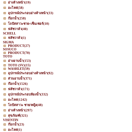
อ่างล้างหน้า
(19)
อะไหล่
(58)
อุปกรณ์ประกอบอ่างล้างหน้า
(33)
ก๊อกน้ำ
(258)
โถปัสสาวะชาย+เซ็นเซอร์
(10)
ฟลัชวาล์ว
(40)
SCHELL
ฟลัชวาล์ว
(1)
SIGMA
PRODUCT
(27)
SOSUCO
PRODUCT
(70)
TOTO
อ่างอาบน้ำ
(153)
TOTO (SV)
(15)
WASHLET
(59)
อุปกรณ์ประกอบอ่างล้างหน้า
(92)
ส่วนอาบน้ำ
(371)
ก๊อกน้ำ
(1526)
ฟลัชวาล์ว
(171)
อุปกรณ์ประกอบห้องน้ำ
(332)
อะไหล่
(1242)
โถปัสสาวะ ชาย/หญิง
(48)
อ่างล้างหน้า
(297)
สุขภัณฑ์
(321)
VISENTIN
ก๊อกน้ำ
(23)
อะไหล่
(1)