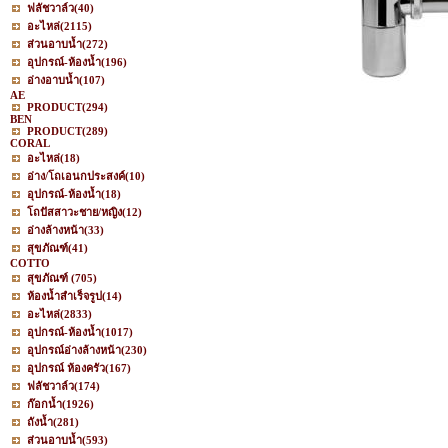
ฟลัชวาล์ว
(40)
อะไหล่
(2115)
ส่วนอาบน้ำ
(272)
อุปกรณ์-ห้องน้ำ
(196)
อ่างอาบน้ำ
(107)
AE
PRODUCT
(294)
BEN
PRODUCT
(289)
CORAL
อะไหล่
(18)
อ่าง/โถเอนกประสงค์
(10)
อุปกรณ์-ห้องน้ำ
(18)
โถปัสสาวะชาย/หญิง
(12)
อ่างล้างหน้า
(33)
สุขภัณฑ์
(41)
COTTO
สุขภัณฑ์
(705)
ห้องน้ำสำเร็จรูป
(14)
อะไหล่
(2833)
อุปกรณ์-ห้องน้ำ
(1017)
อุปกรณ์อ่างล้างหน้า
(230)
อุปกรณ์ ห้องครัว
(167)
ฟลัชวาล์ว
(174)
ก๊อกน้ำ
(1926)
ถังน้ำ
(281)
ส่วนอาบน้ำ
(593)