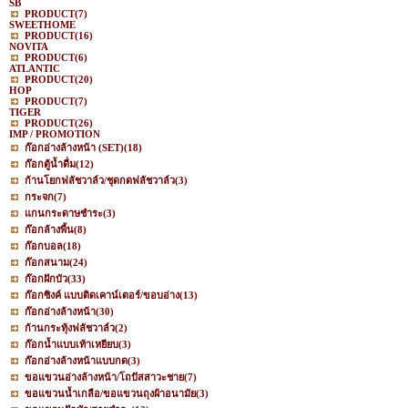
SB
PRODUCT
(7)
SWEETHOME
PRODUCT
(16)
NOVITA
PRODUCT
(6)
ATLANTIC
PRODUCT
(20)
HOP
PRODUCT
(7)
TIGER
PRODUCT
(26)
IMP / PROMOTION
ก๊อกอ่างล้างหน้า (SET)
(18)
ก๊อกตู้น้ำดื่ม
(12)
ก้านโยกฟลัชวาล์ว/ชุดกดฟลัชวาล์ว
(3)
กระจก
(7)
แกนกระดาษชำระ
(3)
ก๊อกล้างพื้น
(8)
ก๊อกบอล
(18)
ก๊อกสนาม
(24)
ก๊อกฝักบัว
(33)
ก๊อกซิงค์ แบบติดเคาน์เตอร์/ขอบอ่าง
(13)
ก๊อกอ่างล้างหน้า
(30)
ก้านกระทุ้งฟลัชวาล์ว
(2)
ก๊อกน้ำแบบเท้าเหยียบ
(3)
ก๊อกอ่างล้างหน้าแบบกด
(3)
ขอแขวนอ่างล้างหน้า/โถปัสสาวะชาย
(7)
ขอแขวนน้ำเกลือ/ขอแขวนถุงผ้าอนามัย
(3)