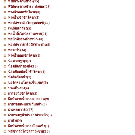
ที่ใส่กระดาษชำระ
(75)
ที่ใส่กระดาษชำระ+ถังขยะ
(23)
ทางน้ำออกชักโครก
(0)
ทางน้ำเข้าชักโครก
(3)
ท่อฟลัชวาล์ว โถสุขภัณฑ์
(42)
เทปพันเกลียว
(5)
ท่อน้ำทิ้งโถปัสสาวะชาย
(21)
ท่อน้ำทิ้งอ่างล้างหน้า
(40)
ท่อฟลัชวาล์วโถปัสสาะชาย
(8)
ท่อชาร์ป
(34)
ทางน้ำออกชักโครก
(1)
น็อต/สกรู/พุก
(7)
น็อตยึดฝารองนั่ง
(10)
น็อตยึดหม้อน้ำชักโครก
(1)
นัตยึดก๊อกน้ำ
(7)
บอร์ดคอนโทรลเซ็นเซอร์
(0)
ประเก็นยาง
(4)
ฝารองนั่งชักโครก
(5)
ฝักบัวอาบน้ำแบบสายอ่อน
(9)
ฝาครอบตะแกรงกันกลิ่น
(5)
ฝาครอบวาล์ว
(27)
ฝาครอบรูน้ำล้นอ่างล้างหน้า
(3)
ฝาส้วม
(4)
ฝักบัวอาบน้ำแบบก้านแข็ง
(1)
ฟลัชวาล์วโถปัสสาวะชาย
(13)