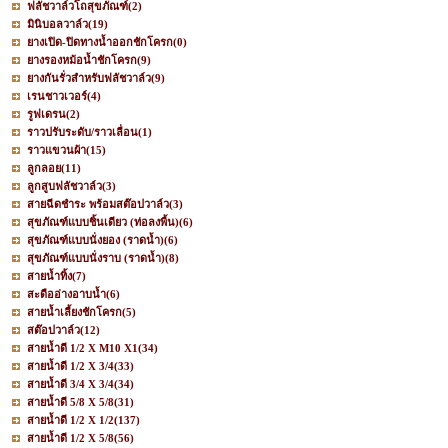
ฟลัชวาล์วโถสุขภัณฑ์
(2)
มินิบอลวาล์ว
(19)
ยางเปิด-ปิดทางน้ำออกชักโครก
(0)
ยางรองหม้อน้ำชักโครก
(9)
ยางกันรั่วสำหรับฟลัชวาล์ว
(9)
เรนชาวเวอร์
(4)
รูฟเดรน
(2)
ราวปรับระดับ/ราวเลื่อน
(1)
ราวแขวนผ้า
(15)
ลูกลอย
(11)
ลูกสูบฟลัชวาล์ว
(3)
สายฉีดชำระ พร้อมสต๊อปวาล์ว
(3)
สุขภัณฑ์แบบชิ้นเดียว (ท่อลงพื้น)
(6)
สุขภัณฑ์แบบนั่งยอง (ราดน้ำ)
(6)
สุขภัณฑ์แบบนั่งราบ (ราดน้ำ)
(8)
สายน้ำทิ้ง
(7)
สะดืออ่างอาบน้ำ
(6)
สายน้ำเลี้ยงชักโครก
(5)
สต๊อปวาล์ว
(12)
สายน้ำดี 1/2 X M10 X1
(34)
สายน้ำดี 1/2 X 3/4
(33)
สายน้ำดี 3/4 X 3/4
(34)
สายน้ำดี 5/8 X 5/8
(31)
สายน้ำดี 1/2 X 1/2
(137)
สายน้ำดี 1/2 X 5/8
(56)