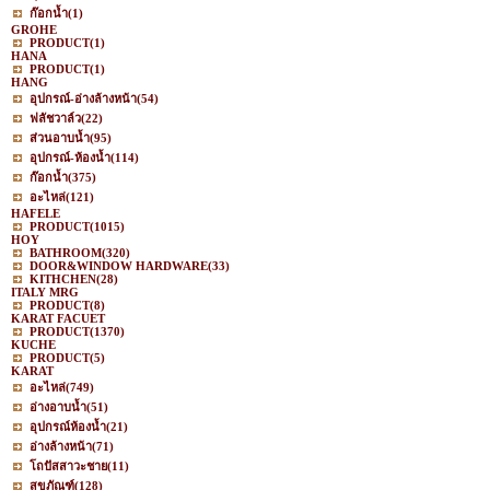
ก๊อกน้ำ
(1)
GROHE
PRODUCT
(1)
HANA
PRODUCT
(1)
HANG
อุปกรณ์-อ่างล้างหน้า
(54)
ฟลัชวาล์ว
(22)
ส่วนอาบน้ำ
(95)
อุปกรณ์-ห้องน้ำ
(114)
ก๊อกน้ำ
(375)
อะไหล่
(121)
HAFELE
PRODUCT
(1015)
HOY
BATHROOM
(320)
DOOR&WINDOW HARDWARE
(33)
KITHCHEN
(28)
ITALY MRG
PRODUCT
(8)
KARAT FACUET
PRODUCT
(1370)
KUCHE
PRODUCT
(5)
KARAT
อะไหล่
(749)
อ่างอาบน้ำ
(51)
อุปกรณ์ห้องน้ำ
(21)
อ่างล้างหน้า
(71)
โถปัสสาวะชาย
(11)
สุขภัณฑ์
(128)