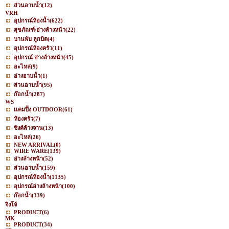
ส่วนอาบน้ำ
(12)
VRH
อุปกรณ์ห้องน้ำ
(622)
สุขภัณฑ์/อ่างล้างหน้า
(22)
บานพับ ลูกบิด
(4)
อุปกรณ์ห้องครัว
(11)
อุปกรณ์ อ่างล้างหน้า
(45)
อะไหล่
(9)
อ่างอาบน้ำ
(1)
ส่วนอาบน้ำ
(95)
ก๊อกน้ำ
(287)
WS
เเคมปิ้ง OUTDOOR
(61)
ห้องครัว
(7)
ซิงค์ล้างจาน
(13)
อะไหล่
(26)
NEW ARRIVAL
(0)
WIRE WARE
(139)
อ่างล้างหน้า
(52)
ส่วนอาบน้ำ
(159)
อุปกรณ์ห้องน้ำ
(1135)
อุปกรณ์อ่างล้างหน้า
(100)
ก๊อกน้ำ
(339)
จิงโจ้
PRODUCT
(6)
MK
PRODUCT
(34)