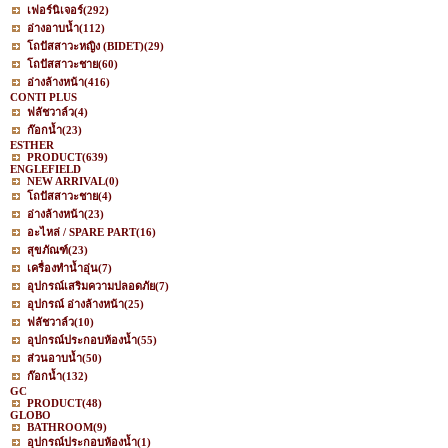
เฟอร์นิเจอร์
(292)
อ่างอาบน้ำ
(112)
โถปัสสาวะหญิง (BIDET)
(29)
โถปัสสาวะชาย
(60)
อ่างล้างหน้า
(416)
CONTI PLUS
ฟลัชวาล์ว
(4)
ก๊อกน้ำ
(23)
ESTHER
PRODUCT
(639)
ENGLEFIELD
NEW ARRIVAL
(0)
โถปัสสาวะชาย
(4)
อ่างล้างหน้า
(23)
อะไหล่ / SPARE PART
(16)
สุขภัณฑ์
(23)
เครื่องทำน้ำอุ่น
(7)
อุปกรณ์เสริมความปลอดภัย
(7)
อุปกรณ์ อ่างล้างหน้า
(25)
ฟลัชวาล์ว
(10)
อุปกรณ์ประกอบห้องน้ำ
(55)
ส่วนอาบน้ำ
(50)
ก๊อกน้ำ
(132)
GC
PRODUCT
(48)
GLOBO
BATHROOM
(9)
อุปกรณ์ประกอบห้องน้ำ
(1)