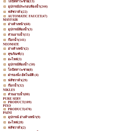
โถปัสสาวะชาย
(13)
อุปกรณ์ประกอบห้องน้ำ
(244)
ฟลัชวาล์ว
(22)
AUTOMATIC FAUCET
(47)
MAYFAIR
อ่างล้างหน้า
(68)
อุปกรณ์ห้องน้ำ
(3)
ส่วนอาบน้ำ
(11)
ก๊อกน้ำ
(141)
NEOMATE
อ่างล้างหน้า
(2)
สุขภัณฑ์
(1)
อะไหล่
(3)
อุปกรณ์ห้องน้ำ
(50)
โถปัสสาวะชาย
(8)
ฝารองนั่ง อัตโนมัติ
(4)
ฟลัชวาล์ว
(29)
ก๊อกน้ำ
(32)
NIKLES
ส่วนอาบน้ำ
(80)
PURE SERV
PRODUCT
(109)
PIXO
PRODUCT
(470)
PAINI
อุปกรณ์ อ่างล้างหน้า
(9)
อะไหล่
(28)
ฟลัชวาล์ว
(2)