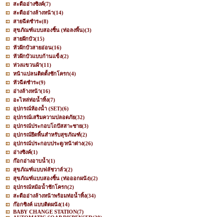
สะดืออ่างซิงค์
(7)
สะดืออ่างล้างหน้า
(14)
สายฉีดชำระ
(8)
สุขภัณฑ์แบบสองชิ้น (ท่อลงพื้น)
(3)
สายฝักบัว
(15)
หัวฝักบัวสายอ่อน
(16)
หัวฝักบัวแบบก้านแข็ง
(2)
ห่วงแขวนผ้า
(11)
หน้าแปลนติดตั้งชักโครก
(4)
หัวฉีดชำระ
(9)
อ่างล้างหน้า
(16)
อะไหล่ท่อน้ำทิ้ง
(7)
อุปกรณ์ห้องน้ำ (SET)
(6)
อุปกรณ์เสริมความปลอดภัย
(32)
อุปกรณ์ประกอบโถปัสสาะชาย
(3)
อุปกรณ์ยึดพื้นสำหรับสุขภัณฑ์
(2)
อุปกรณ์ประกอบประตู/หน้าต่าง
(26)
อ่างซิงค์
(1)
ก๊อกอ่างอาบน้ำ
(1)
สุขภัณฑ์แบบฟลัชวาล์ว
(2)
สุขภัณฑ์แบบสองชิ้น (ท่อออกผนัง)
(2)
อุปกรณ์หม้อน้ำชักโครก
(2)
สะดืออ่างล้างหน้าพร้อมท่อน้ำทิ้ง
(34)
ก๊อกซิงค์ แบบติดผนัง
(14)
BABY CHANGE STATION
(7)