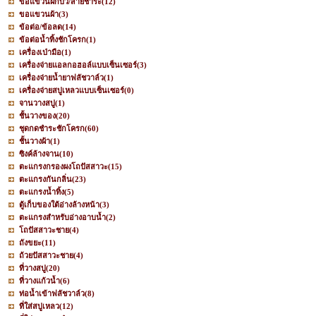
ขอแขวนฝักบัว/สายชำระ
(12)
ขอแขวนผ้า
(3)
ข้อต่อ/ข้อลด
(14)
ข้อต่อน้ำทิ้งชักโครก
(1)
เครื่องเป่ามือ
(1)
เครื่องจ่ายแอลกอฮอล์แบบเซ็นเซอร์
(3)
เครื่องจ่ายน้ำยาฟลัชวาล์ว
(1)
เครื่องจ่ายสบู่เหลวแบบเซ็นเซอร์
(0)
จานวางสบู่
(1)
ชั้นวางของ
(20)
ชุดกดชำระชักโครก
(60)
ชั้นวางผ้า
(1)
ซิงค์ล้างจาน
(10)
ตะแกรงกรองผงโถปัสสาวะ
(15)
ตะแกรงกันกลิ่น
(23)
ตะแกรงน้ำทิ้ง
(5)
ตู้เก็บของใต้อ่างล้างหน้า
(3)
ตะแกรงสำหรับอ่างอาบน้ำ
(2)
โถปัสสาวะชาย
(4)
ถังขยะ
(11)
ถ้วยปัสสาวะชาย
(4)
ที่วางสบู่
(20)
ที่วางแก้วน้ำ
(6)
ท่อน้ำเข้าฟลัชวาล์ว
(8)
ที่ใส่สบู่เหลว
(12)