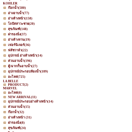
KOHLER
ก๊อกน้ำ
(580)
อ่างอาบน้ำ
(77)
อ่างล้างหน้า
(158)
โถปัสสาวะชาย
(20)
สุขภัณฑ์
(148)
ฝารองนั่ง
(37)
อ่างล้างจาน
(19)
เฟอร์นิเจอร์
(36)
ฟลัชวาล์ว
(22)
อุปกรณ์ อ่างล้างหน้า
(14)
ส่วนอาบน้ำ
(196)
ตู้/ฉากกั้นอาบน้ำ
(27)
อุปกรณ์ประกอบห้องน้ำ
(189)
อะไหล่
(725)
LA BELLE
PRODUCT
(2)
MARVEL
อะไหล่
(0)
NEW ARRIVAL
(11)
อุปกรณ์ประกอบอ่างล้างหน้า
(14)
ส่วนอาบน้ำ
(15)
ก๊อกน้ำ
(32)
อ่างล้างหน้า
(31)
ฝารองนั่ง
(8)
สุขภัณฑ์
(24)