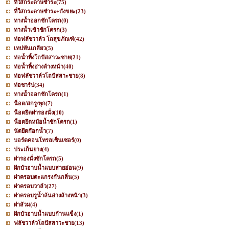
ที่ใส่กระดาษชำระ
(75)
ที่ใส่กระดาษชำระ+ถังขยะ
(23)
ทางน้ำออกชักโครก
(0)
ทางน้ำเข้าชักโครก
(3)
ท่อฟลัชวาล์ว โถสุขภัณฑ์
(42)
เทปพันเกลียว
(5)
ท่อน้ำทิ้งโถปัสสาวะชาย
(21)
ท่อน้ำทิ้งอ่างล้างหน้า
(40)
ท่อฟลัชวาล์วโถปัสสาะชาย
(8)
ท่อชาร์ป
(34)
ทางน้ำออกชักโครก
(1)
น็อต/สกรู/พุก
(7)
น็อตยึดฝารองนั่ง
(10)
น็อตยึดหม้อน้ำชักโครก
(1)
นัตยึดก๊อกน้ำ
(7)
บอร์ดคอนโทรลเซ็นเซอร์
(0)
ประเก็นยาง
(4)
ฝารองนั่งชักโครก
(5)
ฝักบัวอาบน้ำแบบสายอ่อน
(9)
ฝาครอบตะแกรงกันกลิ่น
(5)
ฝาครอบวาล์ว
(27)
ฝาครอบรูน้ำล้นอ่างล้างหน้า
(3)
ฝาส้วม
(4)
ฝักบัวอาบน้ำแบบก้านแข็ง
(1)
ฟลัชวาล์วโถปัสสาวะชาย
(13)