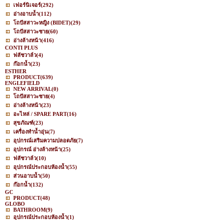
เฟอร์นิเจอร์
(292)
อ่างอาบน้ำ
(112)
โถปัสสาวะหญิง (BIDET)
(29)
โถปัสสาวะชาย
(60)
อ่างล้างหน้า
(416)
CONTI PLUS
ฟลัชวาล์ว
(4)
ก๊อกน้ำ
(23)
ESTHER
PRODUCT
(639)
ENGLEFIELD
NEW ARRIVAL
(0)
โถปัสสาวะชาย
(4)
อ่างล้างหน้า
(23)
อะไหล่ / SPARE PART
(16)
สุขภัณฑ์
(23)
เครื่องทำน้ำอุ่น
(7)
อุปกรณ์เสริมความปลอดภัย
(7)
อุปกรณ์ อ่างล้างหน้า
(25)
ฟลัชวาล์ว
(10)
อุปกรณ์ประกอบห้องน้ำ
(55)
ส่วนอาบน้ำ
(50)
ก๊อกน้ำ
(132)
GC
PRODUCT
(48)
GLOBO
BATHROOM
(9)
อุปกรณ์ประกอบห้องน้ำ
(1)