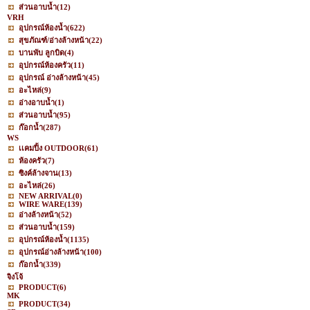
ส่วนอาบน้ำ
(12)
VRH
อุปกรณ์ห้องน้ำ
(622)
สุขภัณฑ์/อ่างล้างหน้า
(22)
บานพับ ลูกบิด
(4)
อุปกรณ์ห้องครัว
(11)
อุปกรณ์ อ่างล้างหน้า
(45)
อะไหล่
(9)
อ่างอาบน้ำ
(1)
ส่วนอาบน้ำ
(95)
ก๊อกน้ำ
(287)
WS
เเคมปิ้ง OUTDOOR
(61)
ห้องครัว
(7)
ซิงค์ล้างจาน
(13)
อะไหล่
(26)
NEW ARRIVAL
(0)
WIRE WARE
(139)
อ่างล้างหน้า
(52)
ส่วนอาบน้ำ
(159)
อุปกรณ์ห้องน้ำ
(1135)
อุปกรณ์อ่างล้างหน้า
(100)
ก๊อกน้ำ
(339)
จิงโจ้
PRODUCT
(6)
MK
PRODUCT
(34)