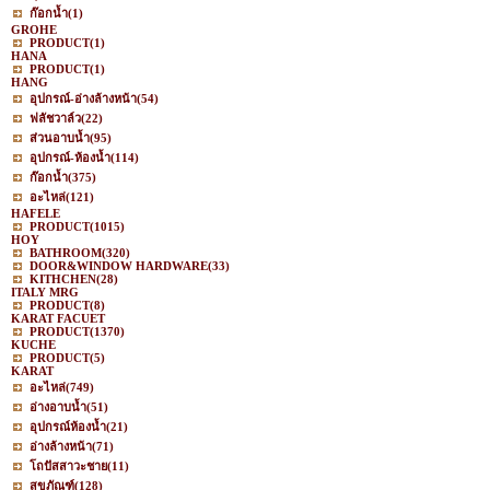
ก๊อกน้ำ
(1)
GROHE
PRODUCT
(1)
HANA
PRODUCT
(1)
HANG
อุปกรณ์-อ่างล้างหน้า
(54)
ฟลัชวาล์ว
(22)
ส่วนอาบน้ำ
(95)
อุปกรณ์-ห้องน้ำ
(114)
ก๊อกน้ำ
(375)
อะไหล่
(121)
HAFELE
PRODUCT
(1015)
HOY
BATHROOM
(320)
DOOR&WINDOW HARDWARE
(33)
KITHCHEN
(28)
ITALY MRG
PRODUCT
(8)
KARAT FACUET
PRODUCT
(1370)
KUCHE
PRODUCT
(5)
KARAT
อะไหล่
(749)
อ่างอาบน้ำ
(51)
อุปกรณ์ห้องน้ำ
(21)
อ่างล้างหน้า
(71)
โถปัสสาวะชาย
(11)
สุขภัณฑ์
(128)