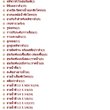
ฟลัชวาล์วโถสุขภัณฑ์
(2)
มินิบอลวาล์ว
(19)
ยางเปิด-ปิดทางน้ำออกชักโครก
(0)
ยางรองหม้อน้ำชักโครก
(9)
ยางกันรั่วสำหรับฟลัชวาล์ว
(9)
เรนชาวเวอร์
(4)
รูฟเดรน
(2)
ราวปรับระดับ/ราวเลื่อน
(1)
ราวแขวนผ้า
(15)
ลูกลอย
(11)
ลูกสูบฟลัชวาล์ว
(3)
สายฉีดชำระ พร้อมสต๊อปวาล์ว
(3)
สุขภัณฑ์แบบชิ้นเดียว (ท่อลงพื้น)
(6)
สุขภัณฑ์แบบนั่งยอง (ราดน้ำ)
(6)
สุขภัณฑ์แบบนั่งราบ (ราดน้ำ)
(8)
สายน้ำทิ้ง
(7)
สะดืออ่างอาบน้ำ
(6)
สายน้ำเลี้ยงชักโครก
(5)
สต๊อปวาล์ว
(12)
สายน้ำดี 1/2 X M10 X1
(34)
สายน้ำดี 1/2 X 3/4
(33)
สายน้ำดี 3/4 X 3/4
(34)
สายน้ำดี 5/8 X 5/8
(31)
สายน้ำดี 1/2 X 1/2
(137)
สายน้ำดี 1/2 X 5/8
(56)