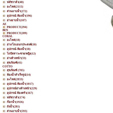
ฟลัชวาล์ว
(40)
อะไหล่
(2115)
ส่วนอาบน้ำ
(272)
อุปกรณ์-ห้องน้ำ
(196)
อ่างอาบน้ำ
(107)
AE
PRODUCT
(294)
BEN
PRODUCT
(289)
CORAL
อะไหล่
(18)
อ่าง/โถเอนกประสงค์
(10)
อุปกรณ์-ห้องน้ำ
(18)
โถปัสสาวะชาย/หญิง
(12)
อ่างล้างหน้า
(33)
สุขภัณฑ์
(41)
COTTO
สุขภัณฑ์
(705)
ห้องน้ำสำเร็จรูป
(14)
อะไหล่
(2833)
อุปกรณ์-ห้องน้ำ
(1017)
อุปกรณ์อ่างล้างหน้า
(229)
อุปกรณ์ ห้องครัว
(167)
ฟลัชวาล์ว
(174)
ก๊อกน้ำ
(1926)
ถังน้ำ
(281)
ส่วนอาบน้ำ
(593)