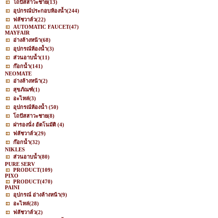
โถปัสสาวะชาย
(13)
อุปกรณ์ประกอบห้องน้ำ
(244)
ฟลัชวาล์ว
(22)
AUTOMATIC FAUCET
(47)
MAYFAIR
อ่างล้างหน้า
(68)
อุปกรณ์ห้องน้ำ
(3)
ส่วนอาบน้ำ
(11)
ก๊อกน้ำ
(141)
NEOMATE
อ่างล้างหน้า
(2)
สุขภัณฑ์
(1)
อะไหล่
(3)
อุปกรณ์ห้องน้ำ
(50)
โถปัสสาวะชาย
(8)
ฝารองนั่ง อัตโนมัติ
(4)
ฟลัชวาล์ว
(29)
ก๊อกน้ำ
(32)
NIKLES
ส่วนอาบน้ำ
(80)
PURE SERV
PRODUCT
(109)
PIXO
PRODUCT
(470)
PAINI
อุปกรณ์ อ่างล้างหน้า
(9)
อะไหล่
(28)
ฟลัชวาล์ว
(2)