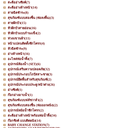
สะดืออ่างซิงค์
(7)
สะดืออ่างล้างหน้า
(14)
สายฉีดชำระ
(8)
สุขภัณฑ์แบบสองชิ้น (ท่อลงพื้น)
(3)
สายฝักบัว
(15)
หัวฝักบัวสายอ่อน
(16)
หัวฝักบัวแบบก้านแข็ง
(2)
ห่วงแขวนผ้า
(11)
หน้าแปลนติดตั้งชักโครก
(4)
หัวฉีดชำระ
(9)
อ่างล้างหน้า
(16)
อะไหล่ท่อน้ำทิ้ง
(7)
อุปกรณ์ห้องน้ำ (SET)
(6)
อุปกรณ์เสริมความปลอดภัย
(32)
อุปกรณ์ประกอบโถปัสสาะชาย
(3)
อุปกรณ์ยึดพื้นสำหรับสุขภัณฑ์
(2)
อุปกรณ์ประกอบประตู/หน้าต่าง
(26)
อ่างซิงค์
(1)
ก๊อกอ่างอาบน้ำ
(1)
สุขภัณฑ์แบบฟลัชวาล์ว
(2)
สุขภัณฑ์แบบสองชิ้น (ท่อออกผนัง)
(2)
อุปกรณ์หม้อน้ำชักโครก
(2)
สะดืออ่างล้างหน้าพร้อมท่อน้ำทิ้ง
(34)
ก๊อกซิงค์ แบบติดผนัง
(14)
BABY CHANGE STATION
(7)