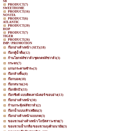
SB
PRODUCT
(7)
SWEETHOME
PRODUCT
(16)
NOVITA
PRODUCT
(6)
ATLANTIC
PRODUCT
(20)
HOP
PRODUCT
(7)
TIGER
PRODUCT
(26)
IMP / PROMOTION
ก๊อกอ่างล้างหน้า (SET)
(18)
ก๊อกตู้น้ำดื่ม
(12)
ก้านโยกฟลัชวาล์ว/ชุดกดฟลัชวาล์ว
(3)
กระจก
(7)
แกนกระดาษชำระ
(3)
ก๊อกล้างพื้น
(8)
ก๊อกบอล
(18)
ก๊อกสนาม
(24)
ก๊อกฝักบัว
(33)
ก๊อกซิงค์ แบบติดเคาน์เตอร์/ขอบอ่าง
(13)
ก๊อกอ่างล้างหน้า
(30)
ก้านกระทุ้งฟลัชวาล์ว
(2)
ก๊อกน้ำแบบเท้าเหยียบ
(3)
ก๊อกอ่างล้างหน้าแบบกด
(3)
ขอแขวนอ่างล้างหน้า/โถปัสสาวะชาย
(7)
ขอแขวนน้ำเกลือ/ขอแขวนถุงผ้าอนามัย
(3)