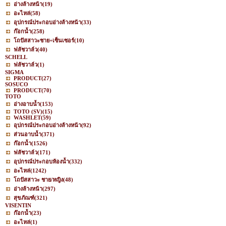
อ่างล้างหน้า
(19)
อะไหล่
(58)
อุปกรณ์ประกอบอ่างล้างหน้า
(33)
ก๊อกน้ำ
(258)
โถปัสสาวะชาย+เซ็นเซอร์
(10)
ฟลัชวาล์ว
(40)
SCHELL
ฟลัชวาล์ว
(1)
SIGMA
PRODUCT
(27)
SOSUCO
PRODUCT
(70)
TOTO
อ่างอาบน้ำ
(153)
TOTO (SV)
(15)
WASHLET
(59)
อุปกรณ์ประกอบอ่างล้างหน้า
(92)
ส่วนอาบน้ำ
(371)
ก๊อกน้ำ
(1526)
ฟลัชวาล์ว
(171)
อุปกรณ์ประกอบห้องน้ำ
(332)
อะไหล่
(1242)
โถปัสสาวะ ชาย/หญิง
(48)
อ่างล้างหน้า
(297)
สุขภัณฑ์
(321)
VISENTIN
ก๊อกน้ำ
(23)
อะไหล่
(1)