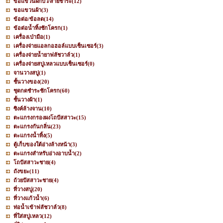
ขอแขวนฝักบัว/สายชำระ
(12)
ขอแขวนผ้า
(3)
ข้อต่อ/ข้อลด
(14)
ข้อต่อน้ำทิ้งชักโครก
(1)
เครื่องเป่ามือ
(1)
เครื่องจ่ายแอลกอฮอล์แบบเซ็นเซอร์
(3)
เครื่องจ่ายน้ำยาฟลัชวาล์ว
(1)
เครื่องจ่ายสบู่เหลวแบบเซ็นเซอร์
(0)
จานวางสบู่
(1)
ชั้นวางของ
(20)
ชุดกดชำระชักโครก
(60)
ชั้นวางผ้า
(1)
ซิงค์ล้างจาน
(10)
ตะแกรงกรองผงโถปัสสาวะ
(15)
ตะแกรงกันกลิ่น
(23)
ตะแกรงน้ำทิ้ง
(5)
ตู้เก็บของใต้อ่างล้างหน้า
(3)
ตะแกรงสำหรับอ่างอาบน้ำ
(2)
โถปัสสาวะชาย
(4)
ถังขยะ
(11)
ถ้วยปัสสาวะชาย
(4)
ที่วางสบู่
(20)
ที่วางแก้วน้ำ
(6)
ท่อน้ำเข้าฟลัชวาล์ว
(8)
ที่ใส่สบู่เหลว
(12)