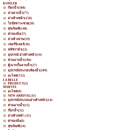
KOHLER
ก๊อกน้ำ
(580)
อ่างอาบน้ำ
(77)
อ่างล้างหน้า
(158)
โถปัสสาวะชาย
(20)
สุขภัณฑ์
(148)
ฝารองนั่ง
(37)
อ่างล้างจาน
(19)
เฟอร์นิเจอร์
(36)
ฟลัชวาล์ว
(22)
อุปกรณ์ อ่างล้างหน้า
(14)
ส่วนอาบน้ำ
(196)
ตู้/ฉากกั้นอาบน้ำ
(27)
อุปกรณ์ประกอบห้องน้ำ
(189)
อะไหล่
(725)
LA BELLE
PRODUCT
(2)
MARVEL
อะไหล่
(0)
NEW ARRIVAL
(11)
อุปกรณ์ประกอบอ่างล้างหน้า
(14)
ส่วนอาบน้ำ
(15)
ก๊อกน้ำ
(32)
อ่างล้างหน้า
(31)
ฝารองนั่ง
(8)
สุขภัณฑ์
(24)