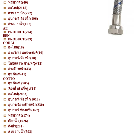
ฟลัชวาล์ว
(40)
อะไหล่
(2115)
ส่วนอาบน้ำ
(272)
อุปกรณ์-ห้องน้ำ
(196)
อ่างอาบน้ำ
(107)
AE
PRODUCT
(294)
BEN
PRODUCT
(289)
CORAL
อะไหล่
(18)
อ่าง/โถเอนกประสงค์
(10)
อุปกรณ์-ห้องน้ำ
(18)
โถปัสสาวะชาย/หญิง
(12)
อ่างล้างหน้า
(33)
สุขภัณฑ์
(41)
COTTO
สุขภัณฑ์
(705)
ห้องน้ำสำเร็จรูป
(14)
อะไหล่
(2833)
อุปกรณ์-ห้องน้ำ
(1017)
อุปกรณ์อ่างล้างหน้า
(230)
อุปกรณ์ ห้องครัว
(167)
ฟลัชวาล์ว
(174)
ก๊อกน้ำ
(1926)
ถังน้ำ
(281)
ส่วนอาบน้ำ
(593)