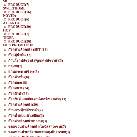
SB
PRODUCT
(7)
SWEETHOME
PRODUCT
(16)
NOVITA
PRODUCT
(6)
ATLANTIC
PRODUCT
(20)
HOP
PRODUCT
(7)
TIGER
PRODUCT
(26)
IMP / PROMOTION
ก๊อกอ่างล้างหน้า (SET)
(18)
ก๊อกตู้น้ำดื่ม
(12)
ก้านโยกฟลัชวาล์ว/ชุดกดฟลัชวาล์ว
(3)
กระจก
(7)
แกนกระดาษชำระ
(3)
ก๊อกล้างพื้น
(8)
ก๊อกบอล
(18)
ก๊อกสนาม
(24)
ก๊อกฝักบัว
(33)
ก๊อกซิงค์ แบบติดเคาน์เตอร์/ขอบอ่าง
(13)
ก๊อกอ่างล้างหน้า
(30)
ก้านกระทุ้งฟลัชวาล์ว
(2)
ก๊อกน้ำแบบเท้าเหยียบ
(3)
ก๊อกอ่างล้างหน้าแบบกด
(3)
ขอแขวนอ่างล้างหน้า/โถปัสสาวะชาย
(7)
ขอแขวนน้ำเกลือ/ขอแขวนถุงผ้าอนามัย
(3)