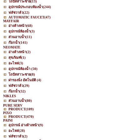
โถปัสสาวะชาย
(13)
อุปกรณ์ประกอบห้องน้ำ
(244)
ฟลัชวาล์ว
(22)
AUTOMATIC FAUCET
(47)
MAYFAIR
อ่างล้างหน้า
(68)
อุปกรณ์ห้องน้ำ
(3)
ส่วนอาบน้ำ
(11)
ก๊อกน้ำ
(141)
NEOMATE
อ่างล้างหน้า
(2)
สุขภัณฑ์
(1)
อะไหล่
(3)
อุปกรณ์ห้องน้ำ
(50)
โถปัสสาวะชาย
(8)
ฝารองนั่ง อัตโนมัติ
(4)
ฟลัชวาล์ว
(29)
ก๊อกน้ำ
(32)
NIKLES
ส่วนอาบน้ำ
(80)
PURE SERV
PRODUCT
(109)
PIXO
PRODUCT
(470)
PAINI
อุปกรณ์ อ่างล้างหน้า
(9)
อะไหล่
(28)
ฟลัชวาล์ว
(2)