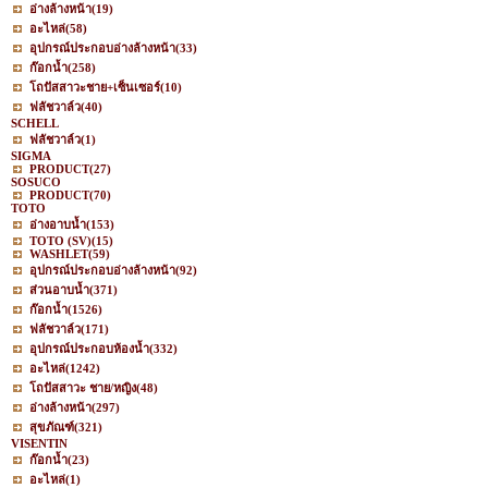
อ่างล้างหน้า
(19)
อะไหล่
(58)
อุปกรณ์ประกอบอ่างล้างหน้า
(33)
ก๊อกน้ำ
(258)
โถปัสสาวะชาย+เซ็นเซอร์
(10)
ฟลัชวาล์ว
(40)
SCHELL
ฟลัชวาล์ว
(1)
SIGMA
PRODUCT
(27)
SOSUCO
PRODUCT
(70)
TOTO
อ่างอาบน้ำ
(153)
TOTO (SV)
(15)
WASHLET
(59)
อุปกรณ์ประกอบอ่างล้างหน้า
(92)
ส่วนอาบน้ำ
(371)
ก๊อกน้ำ
(1526)
ฟลัชวาล์ว
(171)
อุปกรณ์ประกอบห้องน้ำ
(332)
อะไหล่
(1242)
โถปัสสาวะ ชาย/หญิง
(48)
อ่างล้างหน้า
(297)
สุขภัณฑ์
(321)
VISENTIN
ก๊อกน้ำ
(23)
อะไหล่
(1)