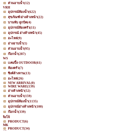
ส่วนอาบน้ำ
(12)
VRH
อุปกรณ์ห้องน้ำ
(622)
สุขภัณฑ์/อ่างล้างหน้า
(22)
บานพับ ลูกบิด
(4)
อุปกรณ์ห้องครัว
(11)
อุปกรณ์ อ่างล้างหน้า
(45)
อะไหล่
(9)
อ่างอาบน้ำ
(1)
ส่วนอาบน้ำ
(95)
ก๊อกน้ำ
(287)
WS
เเคมปิ้ง OUTDOOR
(61)
ห้องครัว
(7)
ซิงค์ล้างจาน
(13)
อะไหล่
(26)
NEW ARRIVAL
(0)
WIRE WARE
(139)
อ่างล้างหน้า
(52)
ส่วนอาบน้ำ
(159)
อุปกรณ์ห้องน้ำ
(1135)
อุปกรณ์อ่างล้างหน้า
(100)
ก๊อกน้ำ
(339)
จิงโจ้
PRODUCT
(6)
MK
PRODUCT
(34)