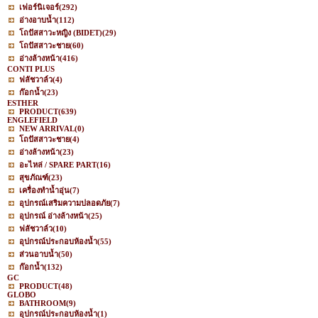
เฟอร์นิเจอร์
(292)
อ่างอาบน้ำ
(112)
โถปัสสาวะหญิง (BIDET)
(29)
โถปัสสาวะชาย
(60)
อ่างล้างหน้า
(416)
CONTI PLUS
ฟลัชวาล์ว
(4)
ก๊อกน้ำ
(23)
ESTHER
PRODUCT
(639)
ENGLEFIELD
NEW ARRIVAL
(0)
โถปัสสาวะชาย
(4)
อ่างล้างหน้า
(23)
อะไหล่ / SPARE PART
(16)
สุขภัณฑ์
(23)
เครื่องทำน้ำอุ่น
(7)
อุปกรณ์เสริมความปลอดภัย
(7)
อุปกรณ์ อ่างล้างหน้า
(25)
ฟลัชวาล์ว
(10)
อุปกรณ์ประกอบห้องน้ำ
(55)
ส่วนอาบน้ำ
(50)
ก๊อกน้ำ
(132)
GC
PRODUCT
(48)
GLOBO
BATHROOM
(9)
อุปกรณ์ประกอบห้องน้ำ
(1)