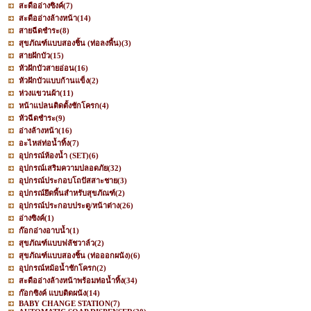
สะดืออ่างซิงค์
(7)
สะดืออ่างล้างหน้า
(14)
สายฉีดชำระ
(8)
สุขภัณฑ์แบบสองชิ้น (ท่อลงพื้น)
(3)
สายฝักบัว
(15)
หัวฝักบัวสายอ่อน
(16)
หัวฝักบัวแบบก้านแข็ง
(2)
ห่วงแขวนผ้า
(11)
หน้าแปลนติดตั้งชักโครก
(4)
หัวฉีดชำระ
(9)
อ่างล้างหน้า
(16)
อะไหล่ท่อน้ำทิ้ง
(7)
อุปกรณ์ห้องน้ำ (SET)
(6)
อุปกรณ์เสริมความปลอดภัย
(32)
อุปกรณ์ประกอบโถปัสสาะชาย
(3)
อุปกรณ์ยึดพื้นสำหรับสุขภัณฑ์
(2)
อุปกรณ์ประกอบประตู/หน้าต่าง
(26)
อ่างซิงค์
(1)
ก๊อกอ่างอาบน้ำ
(1)
สุขภัณฑ์แบบฟลัชวาล์ว
(2)
สุขภัณฑ์แบบสองชิ้น (ท่อออกผนัง)
(6)
อุปกรณ์หม้อน้ำชักโครก
(2)
สะดืออ่างล้างหน้าพร้อมท่อน้ำทิ้ง
(34)
ก๊อกซิงค์ แบบติดผนัง
(14)
BABY CHANGE STATION
(7)