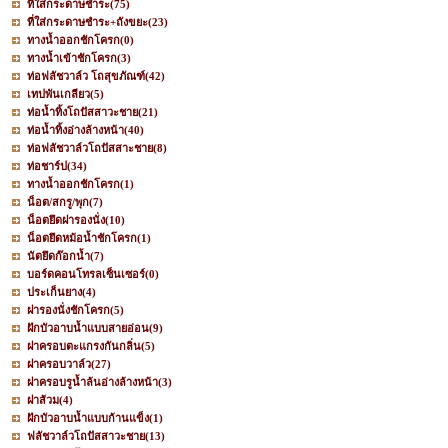
ที่ใส่กระดาษชำระ
(75)
ที่ใส่กระดาษชำระ+ถังขยะ
(23)
ทางน้ำออกชักโครก
(0)
ทางน้ำเข้าชักโครก
(3)
ท่อฟลัชวาล์ว โถสุขภัณฑ์
(42)
เทปพันเกลียว
(5)
ท่อน้ำทิ้งโถปัสสาวะชาย
(21)
ท่อน้ำทิ้งอ่างล้างหน้า
(40)
ท่อฟลัชวาล์วโถปัสสาะชาย
(8)
ท่อชาร์ป
(34)
ทางน้ำออกชักโครก
(1)
น็อต/สกรู/พุก
(7)
น็อตยึดฝารองนั่ง
(10)
น็อตยึดหม้อน้ำชักโครก
(1)
นัตยึดก๊อกน้ำ
(7)
บอร์ดคอนโทรลเซ็นเซอร์
(0)
ประเก็นยาง
(4)
ฝารองนั่งชักโครก
(5)
ฝักบัวอาบน้ำแบบสายอ่อน
(9)
ฝาครอบตะแกรงกันกลิ่น
(5)
ฝาครอบวาล์ว
(27)
ฝาครอบรูน้ำล้นอ่างล้างหน้า
(3)
ฝาส้วม
(4)
ฝักบัวอาบน้ำแบบก้านแข็ง
(1)
ฟลัชวาล์วโถปัสสาวะชาย
(13)