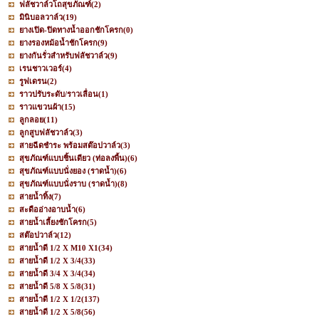
ฟลัชวาล์วโถสุขภัณฑ์
(2)
มินิบอลวาล์ว
(19)
ยางเปิด-ปิดทางน้ำออกชักโครก
(0)
ยางรองหม้อน้ำชักโครก
(9)
ยางกันรั่วสำหรับฟลัชวาล์ว
(9)
เรนชาวเวอร์
(4)
รูฟเดรน
(2)
ราวปรับระดับ/ราวเลื่อน
(1)
ราวแขวนผ้า
(15)
ลูกลอย
(11)
ลูกสูบฟลัชวาล์ว
(3)
สายฉีดชำระ พร้อมสต๊อปวาล์ว
(3)
สุขภัณฑ์แบบชิ้นเดียว (ท่อลงพื้น)
(6)
สุขภัณฑ์แบบนั่งยอง (ราดน้ำ)
(6)
สุขภัณฑ์แบบนั่งราบ (ราดน้ำ)
(8)
สายน้ำทิ้ง
(7)
สะดืออ่างอาบน้ำ
(6)
สายน้ำเลี้ยงชักโครก
(5)
สต๊อปวาล์ว
(12)
สายน้ำดี 1/2 X M10 X1
(34)
สายน้ำดี 1/2 X 3/4
(33)
สายน้ำดี 3/4 X 3/4
(34)
สายน้ำดี 5/8 X 5/8
(31)
สายน้ำดี 1/2 X 1/2
(137)
สายน้ำดี 1/2 X 5/8
(56)