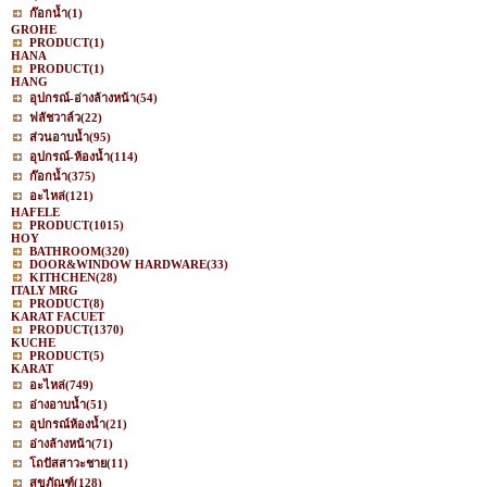
ก๊อกน้ำ
(1)
GROHE
PRODUCT
(1)
HANA
PRODUCT
(1)
HANG
อุปกรณ์-อ่างล้างหน้า
(54)
ฟลัชวาล์ว
(22)
ส่วนอาบน้ำ
(95)
อุปกรณ์-ห้องน้ำ
(114)
ก๊อกน้ำ
(375)
อะไหล่
(121)
HAFELE
PRODUCT
(1015)
HOY
BATHROOM
(320)
DOOR&WINDOW HARDWARE
(33)
KITHCHEN
(28)
ITALY MRG
PRODUCT
(8)
KARAT FACUET
PRODUCT
(1370)
KUCHE
PRODUCT
(5)
KARAT
อะไหล่
(749)
อ่างอาบน้ำ
(51)
อุปกรณ์ห้องน้ำ
(21)
อ่างล้างหน้า
(71)
โถปัสสาวะชาย
(11)
สุขภัณฑ์
(128)