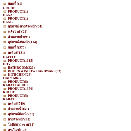
ก๊อกน้ำ
(1)
GROHE
PRODUCT
(1)
HANA
PRODUCT
(1)
HANG
อุปกรณ์-อ่างล้างหน้า
(54)
ฟลัชวาล์ว
(22)
ส่วนอาบน้ำ
(95)
อุปกรณ์-ห้องน้ำ
(114)
ก๊อกน้ำ
(375)
อะไหล่
(121)
HAFELE
PRODUCT
(1015)
HOY
BATHROOM
(320)
DOOR&WINDOW HARDWARE
(33)
KITHCHEN
(28)
ITALY MRG
PRODUCT
(8)
KARAT FACUET
PRODUCT
(1370)
KUCHE
PRODUCT
(5)
KARAT
อะไหล่
(749)
อ่างอาบน้ำ
(51)
อุปกรณ์ห้องน้ำ
(21)
อ่างล้างหน้า
(71)
โถปัสสาวะชาย
(11)
สุขภัณฑ์
(128)