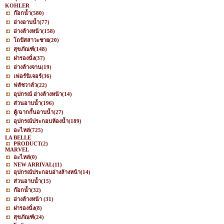
KOHLER
ก๊อกน้ำ
(580)
อ่างอาบน้ำ
(77)
อ่างล้างหน้า
(158)
โถปัสสาวะชาย
(20)
สุขภัณฑ์
(148)
ฝารองนั่ง
(37)
อ่างล้างจาน
(19)
เฟอร์นิเจอร์
(36)
ฟลัชวาล์ว
(22)
อุปกรณ์ อ่างล้างหน้า
(14)
ส่วนอาบน้ำ
(196)
ตู้/ฉากกั้นอาบน้ำ
(27)
อุปกรณ์ประกอบห้องน้ำ
(189)
อะไหล่
(725)
LA BELLE
PRODUCT
(2)
MARVEL
อะไหล่
(0)
NEW ARRIVAL
(11)
อุปกรณ์ประกอบอ่างล้างหน้า
(14)
ส่วนอาบน้ำ
(15)
ก๊อกน้ำ
(32)
อ่างล้างหน้า
(31)
ฝารองนั่ง
(8)
สุขภัณฑ์
(24)