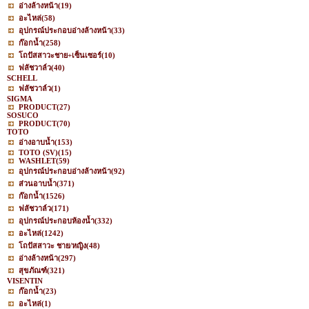
อ่างล้างหน้า
(19)
อะไหล่
(58)
อุปกรณ์ประกอบอ่างล้างหน้า
(33)
ก๊อกน้ำ
(258)
โถปัสสาวะชาย+เซ็นเซอร์
(10)
ฟลัชวาล์ว
(40)
SCHELL
ฟลัชวาล์ว
(1)
SIGMA
PRODUCT
(27)
SOSUCO
PRODUCT
(70)
TOTO
อ่างอาบน้ำ
(153)
TOTO (SV)
(15)
WASHLET
(59)
อุปกรณ์ประกอบอ่างล้างหน้า
(92)
ส่วนอาบน้ำ
(371)
ก๊อกน้ำ
(1526)
ฟลัชวาล์ว
(171)
อุปกรณ์ประกอบห้องน้ำ
(332)
อะไหล่
(1242)
โถปัสสาวะ ชาย/หญิง
(48)
อ่างล้างหน้า
(297)
สุขภัณฑ์
(321)
VISENTIN
ก๊อกน้ำ
(23)
อะไหล่
(1)