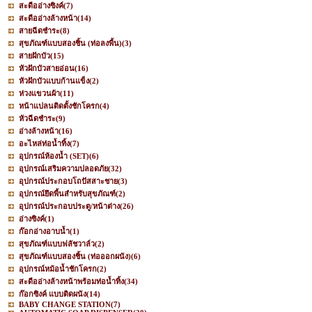
สะดืออ่างซิงค์
(7)
สะดืออ่างล้างหน้า
(14)
สายฉีดชำระ
(8)
สุขภัณฑ์แบบสองชิ้น (ท่อลงพื้น)
(3)
สายฝักบัว
(15)
หัวฝักบัวสายอ่อน
(16)
หัวฝักบัวแบบก้านแข็ง
(2)
ห่วงแขวนผ้า
(11)
หน้าแปลนติดตั้งชักโครก
(4)
หัวฉีดชำระ
(9)
อ่างล้างหน้า
(16)
อะไหล่ท่อน้ำทิ้ง
(7)
อุปกรณ์ห้องน้ำ (SET)
(6)
อุปกรณ์เสริมความปลอดภัย
(32)
อุปกรณ์ประกอบโถปัสสาะชาย
(3)
อุปกรณ์ยึดพื้นสำหรับสุขภัณฑ์
(2)
อุปกรณ์ประกอบประตู/หน้าต่าง
(26)
อ่างซิงค์
(1)
ก๊อกอ่างอาบน้ำ
(1)
สุขภัณฑ์แบบฟลัชวาล์ว
(2)
สุขภัณฑ์แบบสองชิ้น (ท่อออกผนัง)
(6)
อุปกรณ์หม้อน้ำชักโครก
(2)
สะดืออ่างล้างหน้าพร้อมท่อน้ำทิ้ง
(34)
ก๊อกซิงค์ แบบติดผนัง
(14)
BABY CHANGE STATION
(7)