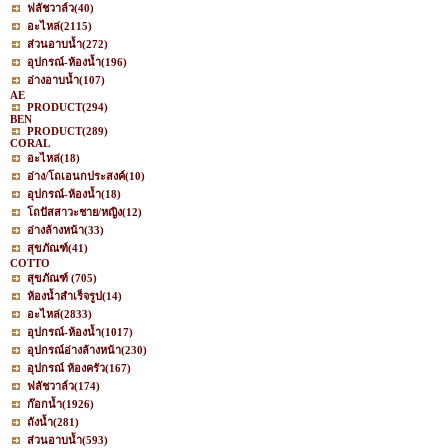
ฟลัชวาล์ว
(40)
อะไหล่
(2115)
ส่วนอาบน้ำ
(272)
อุปกรณ์-ห้องน้ำ
(196)
อ่างอาบน้ำ
(107)
AE
PRODUCT
(294)
BEN
PRODUCT
(289)
CORAL
อะไหล่
(18)
อ่าง/โถเอนกประสงค์
(10)
อุปกรณ์-ห้องน้ำ
(18)
โถปัสสาวะชาย/หญิง
(12)
อ่างล้างหน้า
(33)
สุขภัณฑ์
(41)
COTTO
สุขภัณฑ์
(705)
ห้องน้ำสำเร็จรูป
(14)
อะไหล่
(2833)
อุปกรณ์-ห้องน้ำ
(1017)
อุปกรณ์อ่างล้างหน้า
(230)
อุปกรณ์ ห้องครัว
(167)
ฟลัชวาล์ว
(174)
ก๊อกน้ำ
(1926)
ถังน้ำ
(281)
ส่วนอาบน้ำ
(593)