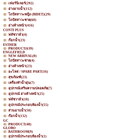
เฟอร์นิเจอร์
(292)
อ่างอาบน้ำ
(112)
โถปัสสาวะหญิง (BIDET)
(29)
โถปัสสาวะชาย
(60)
อ่างล้างหน้า
(416)
CONTI PLUS
ฟลัชวาล์ว
(4)
ก๊อกน้ำ
(23)
ESTHER
PRODUCT
(639)
ENGLEFIELD
NEW ARRIVAL
(0)
โถปัสสาวะชาย
(4)
อ่างล้างหน้า
(23)
อะไหล่ / SPARE PART
(16)
สุขภัณฑ์
(23)
เครื่องทำน้ำอุ่น
(7)
อุปกรณ์เสริมความปลอดภัย
(7)
อุปกรณ์ อ่างล้างหน้า
(25)
ฟลัชวาล์ว
(10)
อุปกรณ์ประกอบห้องน้ำ
(55)
ส่วนอาบน้ำ
(50)
ก๊อกน้ำ
(132)
GC
PRODUCT
(48)
GLOBO
BATHROOM
(9)
อุปกรณ์ประกอบห้องน้ำ
(1)