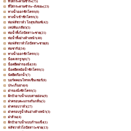
ที่ใส่กระดาษชำระ
(75)
ที่ใส่กระดาษชำระ+ถังขยะ
(23)
ทางน้ำออกชักโครก
(0)
ทางน้ำเข้าชักโครก
(3)
ท่อฟลัชวาล์ว โถสุขภัณฑ์
(42)
เทปพันเกลียว
(5)
ท่อน้ำทิ้งโถปัสสาวะชาย
(21)
ท่อน้ำทิ้งอ่างล้างหน้า
(40)
ท่อฟลัชวาล์วโถปัสสาะชาย
(8)
ท่อชาร์ป
(34)
ทางน้ำออกชักโครก
(1)
น็อต/สกรู/พุก
(7)
น็อตยึดฝารองนั่ง
(10)
น็อตยึดหม้อน้ำชักโครก
(1)
นัตยึดก๊อกน้ำ
(7)
บอร์ดคอนโทรลเซ็นเซอร์
(0)
ประเก็นยาง
(4)
ฝารองนั่งชักโครก
(5)
ฝักบัวอาบน้ำแบบสายอ่อน
(9)
ฝาครอบตะแกรงกันกลิ่น
(5)
ฝาครอบวาล์ว
(27)
ฝาครอบรูน้ำล้นอ่างล้างหน้า
(3)
ฝาส้วม
(4)
ฝักบัวอาบน้ำแบบก้านแข็ง
(1)
ฟลัชวาล์วโถปัสสาวะชาย
(13)