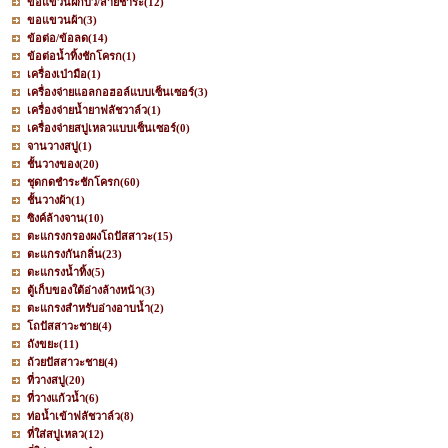
ขอแขวนฝักบัว/สายชำระ
(12)
ขอแขวนผ้า
(3)
ข้อต่อ/ข้อลด
(14)
ข้อต่อน้ำทิ้งชักโครก
(1)
เครื่องเป่ามือ
(1)
เครื่องจ่ายแอลกอฮอล์แบบเซ็นเซอร์
(3)
เครื่องจ่ายน้ำยาฟลัชวาล์ว
(1)
เครื่องจ่ายสบู่เหลวแบบเซ็นเซอร์
(0)
จานวางสบู่
(1)
ชั้นวางของ
(20)
ชุดกดชำระชักโครก
(60)
ชั้นวางผ้า
(1)
ซิงค์ล้างจาน
(10)
ตะแกรงกรองผงโถปัสสาวะ
(15)
ตะแกรงกันกลิ่น
(23)
ตะแกรงน้ำทิ้ง
(5)
ตู้เก็บของใต้อ่างล้างหน้า
(3)
ตะแกรงสำหรับอ่างอาบน้ำ
(2)
โถปัสสาวะชาย
(4)
ถังขยะ
(11)
ถ้วยปัสสาวะชาย
(4)
ที่วางสบู่
(20)
ที่วางแก้วน้ำ
(6)
ท่อน้ำเข้าฟลัชวาล์ว
(8)
ที่ใส่สบู่เหลว
(12)