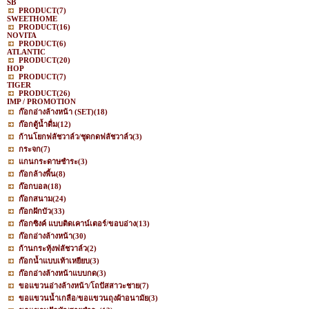
SB
PRODUCT
(7)
SWEETHOME
PRODUCT
(16)
NOVITA
PRODUCT
(6)
ATLANTIC
PRODUCT
(20)
HOP
PRODUCT
(7)
TIGER
PRODUCT
(26)
IMP / PROMOTION
ก๊อกอ่างล้างหน้า (SET)
(18)
ก๊อกตู้น้ำดื่ม
(12)
ก้านโยกฟลัชวาล์ว/ชุดกดฟลัชวาล์ว
(3)
กระจก
(7)
แกนกระดาษชำระ
(3)
ก๊อกล้างพื้น
(8)
ก๊อกบอล
(18)
ก๊อกสนาม
(24)
ก๊อกฝักบัว
(33)
ก๊อกซิงค์ แบบติดเคาน์เตอร์/ขอบอ่าง
(13)
ก๊อกอ่างล้างหน้า
(30)
ก้านกระทุ้งฟลัชวาล์ว
(2)
ก๊อกน้ำแบบเท้าเหยียบ
(3)
ก๊อกอ่างล้างหน้าแบบกด
(3)
ขอแขวนอ่างล้างหน้า/โถปัสสาวะชาย
(7)
ขอแขวนน้ำเกลือ/ขอแขวนถุงผ้าอนามัย
(3)