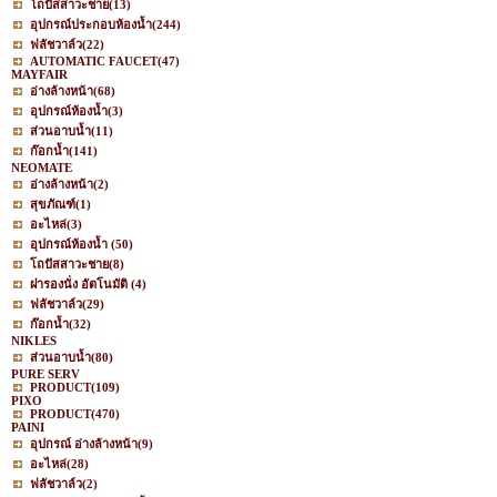
โถปัสสาวะชาย
(13)
อุปกรณ์ประกอบห้องน้ำ
(244)
ฟลัชวาล์ว
(22)
AUTOMATIC FAUCET
(47)
MAYFAIR
อ่างล้างหน้า
(68)
อุปกรณ์ห้องน้ำ
(3)
ส่วนอาบน้ำ
(11)
ก๊อกน้ำ
(141)
NEOMATE
อ่างล้างหน้า
(2)
สุขภัณฑ์
(1)
อะไหล่
(3)
อุปกรณ์ห้องน้ำ
(50)
โถปัสสาวะชาย
(8)
ฝารองนั่ง อัตโนมัติ
(4)
ฟลัชวาล์ว
(29)
ก๊อกน้ำ
(32)
NIKLES
ส่วนอาบน้ำ
(80)
PURE SERV
PRODUCT
(109)
PIXO
PRODUCT
(470)
PAINI
อุปกรณ์ อ่างล้างหน้า
(9)
อะไหล่
(28)
ฟลัชวาล์ว
(2)