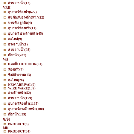
ส่วนอาบน้ำ
(12)
VRH
อุปกรณ์ห้องน้ำ
(622)
สุขภัณฑ์/อ่างล้างหน้า
(22)
บานพับ ลูกบิด
(4)
อุปกรณ์ห้องครัว
(11)
อุปกรณ์ อ่างล้างหน้า
(45)
อะไหล่
(9)
อ่างอาบน้ำ
(1)
ส่วนอาบน้ำ
(95)
ก๊อกน้ำ
(287)
WS
เเคมปิ้ง OUTDOOR
(61)
ห้องครัว
(7)
ซิงค์ล้างจาน
(13)
อะไหล่
(26)
NEW ARRIVAL
(0)
WIRE WARE
(139)
อ่างล้างหน้า
(52)
ส่วนอาบน้ำ
(159)
อุปกรณ์ห้องน้ำ
(1135)
อุปกรณ์อ่างล้างหน้า
(100)
ก๊อกน้ำ
(339)
จิงโจ้
PRODUCT
(6)
MK
PRODUCT
(34)