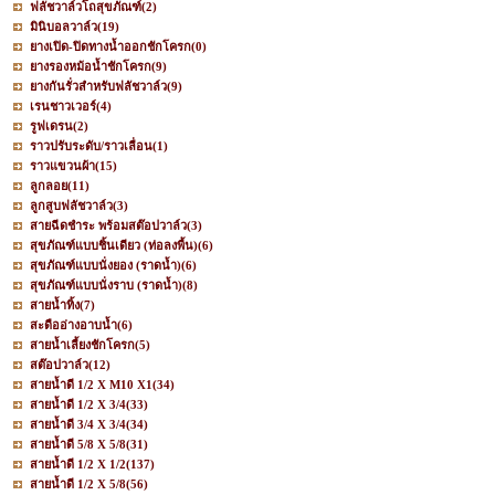
ฟลัชวาล์วโถสุขภัณฑ์
(2)
มินิบอลวาล์ว
(19)
ยางเปิด-ปิดทางน้ำออกชักโครก
(0)
ยางรองหม้อน้ำชักโครก
(9)
ยางกันรั่วสำหรับฟลัชวาล์ว
(9)
เรนชาวเวอร์
(4)
รูฟเดรน
(2)
ราวปรับระดับ/ราวเลื่อน
(1)
ราวแขวนผ้า
(15)
ลูกลอย
(11)
ลูกสูบฟลัชวาล์ว
(3)
สายฉีดชำระ พร้อมสต๊อปวาล์ว
(3)
สุขภัณฑ์แบบชิ้นเดียว (ท่อลงพื้น)
(6)
สุขภัณฑ์แบบนั่งยอง (ราดน้ำ)
(6)
สุขภัณฑ์แบบนั่งราบ (ราดน้ำ)
(8)
สายน้ำทิ้ง
(7)
สะดืออ่างอาบน้ำ
(6)
สายน้ำเลี้ยงชักโครก
(5)
สต๊อปวาล์ว
(12)
สายน้ำดี 1/2 X M10 X1
(34)
สายน้ำดี 1/2 X 3/4
(33)
สายน้ำดี 3/4 X 3/4
(34)
สายน้ำดี 5/8 X 5/8
(31)
สายน้ำดี 1/2 X 1/2
(137)
สายน้ำดี 1/2 X 5/8
(56)