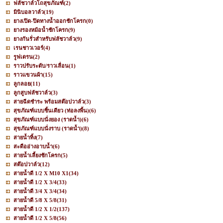
ฟลัชวาล์วโถสุขภัณฑ์
(2)
มินิบอลวาล์ว
(19)
ยางเปิด-ปิดทางน้ำออกชักโครก
(0)
ยางรองหม้อน้ำชักโครก
(9)
ยางกันรั่วสำหรับฟลัชวาล์ว
(9)
เรนชาวเวอร์
(4)
รูฟเดรน
(2)
ราวปรับระดับ/ราวเลื่อน
(1)
ราวแขวนผ้า
(15)
ลูกลอย
(11)
ลูกสูบฟลัชวาล์ว
(3)
สายฉีดชำระ พร้อมสต๊อปวาล์ว
(3)
สุขภัณฑ์แบบชิ้นเดียว (ท่อลงพื้น)
(6)
สุขภัณฑ์แบบนั่งยอง (ราดน้ำ)
(6)
สุขภัณฑ์แบบนั่งราบ (ราดน้ำ)
(8)
สายน้ำทิ้ง
(7)
สะดืออ่างอาบน้ำ
(6)
สายน้ำเลี้ยงชักโครก
(5)
สต๊อปวาล์ว
(12)
สายน้ำดี 1/2 X M10 X1
(34)
สายน้ำดี 1/2 X 3/4
(33)
สายน้ำดี 3/4 X 3/4
(34)
สายน้ำดี 5/8 X 5/8
(31)
สายน้ำดี 1/2 X 1/2
(137)
สายน้ำดี 1/2 X 5/8
(56)