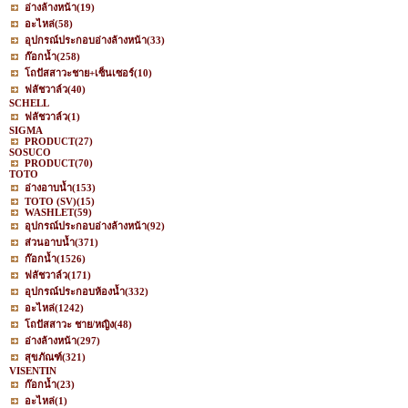
อ่างล้างหน้า
(19)
อะไหล่
(58)
อุปกรณ์ประกอบอ่างล้างหน้า
(33)
ก๊อกน้ำ
(258)
โถปัสสาวะชาย+เซ็นเซอร์
(10)
ฟลัชวาล์ว
(40)
SCHELL
ฟลัชวาล์ว
(1)
SIGMA
PRODUCT
(27)
SOSUCO
PRODUCT
(70)
TOTO
อ่างอาบน้ำ
(153)
TOTO (SV)
(15)
WASHLET
(59)
อุปกรณ์ประกอบอ่างล้างหน้า
(92)
ส่วนอาบน้ำ
(371)
ก๊อกน้ำ
(1526)
ฟลัชวาล์ว
(171)
อุปกรณ์ประกอบห้องน้ำ
(332)
อะไหล่
(1242)
โถปัสสาวะ ชาย/หญิง
(48)
อ่างล้างหน้า
(297)
สุขภัณฑ์
(321)
VISENTIN
ก๊อกน้ำ
(23)
อะไหล่
(1)