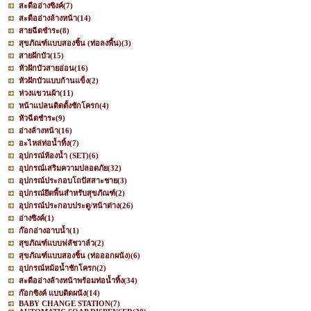
สะดืออ่างซิงค์
(7)
สะดืออ่างล้างหน้า
(14)
สายฉีดชำระ
(8)
สุขภัณฑ์แบบสองชิ้น (ท่อลงพื้น)
(3)
สายฝักบัว
(15)
หัวฝักบัวสายอ่อน
(16)
หัวฝักบัวแบบก้านแข็ง
(2)
ห่วงแขวนผ้า
(11)
หน้าแปลนติดตั้งชักโครก
(4)
หัวฉีดชำระ
(9)
อ่างล้างหน้า
(16)
อะไหล่ท่อน้ำทิ้ง
(7)
อุปกรณ์ห้องน้ำ (SET)
(6)
อุปกรณ์เสริมความปลอดภัย
(32)
อุปกรณ์ประกอบโถปัสสาะชาย
(3)
อุปกรณ์ยึดพื้นสำหรับสุขภัณฑ์
(2)
อุปกรณ์ประกอบประตู/หน้าต่าง
(26)
อ่างซิงค์
(1)
ก๊อกอ่างอาบน้ำ
(1)
สุขภัณฑ์แบบฟลัชวาล์ว
(2)
สุขภัณฑ์แบบสองชิ้น (ท่อออกผนัง)
(6)
อุปกรณ์หม้อน้ำชักโครก
(2)
สะดืออ่างล้างหน้าพร้อมท่อน้ำทิ้ง
(34)
ก๊อกซิงค์ แบบติดผนัง
(14)
BABY CHANGE STATION
(7)