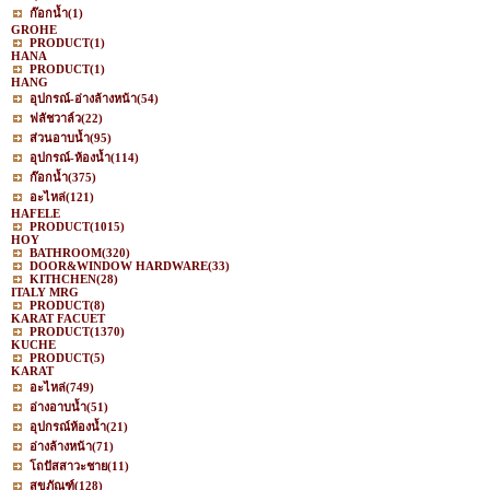
ก๊อกน้ำ
(1)
GROHE
PRODUCT
(1)
HANA
PRODUCT
(1)
HANG
อุปกรณ์-อ่างล้างหน้า
(54)
ฟลัชวาล์ว
(22)
ส่วนอาบน้ำ
(95)
อุปกรณ์-ห้องน้ำ
(114)
ก๊อกน้ำ
(375)
อะไหล่
(121)
HAFELE
PRODUCT
(1015)
HOY
BATHROOM
(320)
DOOR&WINDOW HARDWARE
(33)
KITHCHEN
(28)
ITALY MRG
PRODUCT
(8)
KARAT FACUET
PRODUCT
(1370)
KUCHE
PRODUCT
(5)
KARAT
อะไหล่
(749)
อ่างอาบน้ำ
(51)
อุปกรณ์ห้องน้ำ
(21)
อ่างล้างหน้า
(71)
โถปัสสาวะชาย
(11)
สุขภัณฑ์
(128)