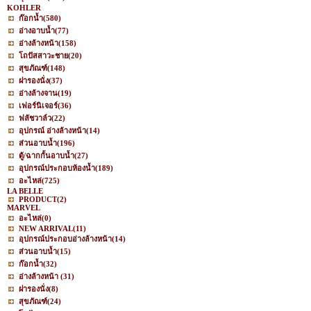
KOHLER
ก๊อกน้ำ
(580)
อ่างอาบน้ำ
(77)
อ่างล้างหน้า
(158)
โถปัสสาวะชาย
(20)
สุขภัณฑ์
(148)
ฝารองนั่ง
(37)
อ่างล้างจาน
(19)
เฟอร์นิเจอร์
(36)
ฟลัชวาล์ว
(22)
อุปกรณ์ อ่างล้างหน้า
(14)
ส่วนอาบน้ำ
(196)
ตู้/ฉากกั้นอาบน้ำ
(27)
อุปกรณ์ประกอบห้องน้ำ
(189)
อะไหล่
(725)
LA BELLE
PRODUCT
(2)
MARVEL
อะไหล่
(0)
NEW ARRIVAL
(11)
อุปกรณ์ประกอบอ่างล้างหน้า
(14)
ส่วนอาบน้ำ
(15)
ก๊อกน้ำ
(32)
อ่างล้างหน้า
(31)
ฝารองนั่ง
(8)
สุขภัณฑ์
(24)