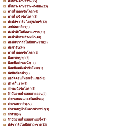
ที่ใส่กระดาษชำระ
(75)
ที่ใส่กระดาษชำระ+ถังขยะ
(23)
ทางน้ำออกชักโครก
(0)
ทางน้ำเข้าชักโครก
(3)
ท่อฟลัชวาล์ว โถสุขภัณฑ์
(42)
เทปพันเกลียว
(5)
ท่อน้ำทิ้งโถปัสสาวะชาย
(21)
ท่อน้ำทิ้งอ่างล้างหน้า
(40)
ท่อฟลัชวาล์วโถปัสสาะชาย
(8)
ท่อชาร์ป
(34)
ทางน้ำออกชักโครก
(1)
น็อต/สกรู/พุก
(7)
น็อตยึดฝารองนั่ง
(10)
น็อตยึดหม้อน้ำชักโครก
(1)
นัตยึดก๊อกน้ำ
(7)
บอร์ดคอนโทรลเซ็นเซอร์
(0)
ประเก็นยาง
(4)
ฝารองนั่งชักโครก
(5)
ฝักบัวอาบน้ำแบบสายอ่อน
(9)
ฝาครอบตะแกรงกันกลิ่น
(5)
ฝาครอบวาล์ว
(27)
ฝาครอบรูน้ำล้นอ่างล้างหน้า
(3)
ฝาส้วม
(4)
ฝักบัวอาบน้ำแบบก้านแข็ง
(1)
ฟลัชวาล์วโถปัสสาวะชาย
(13)