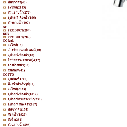
ฟลัชวาล์ว
(40)
อะไหล่
(2115)
ส่วนอาบน้ำ
(272)
อุปกรณ์-ห้องน้ำ
(196)
อ่างอาบน้ำ
(107)
AE
PRODUCT
(294)
BEN
PRODUCT
(289)
CORAL
อะไหล่
(18)
อ่าง/โถเอนกประสงค์
(10)
อุปกรณ์-ห้องน้ำ
(18)
โถปัสสาวะชาย/หญิง
(12)
อ่างล้างหน้า
(33)
สุขภัณฑ์
(41)
COTTO
สุขภัณฑ์
(705)
ห้องน้ำสำเร็จรูป
(14)
อะไหล่
(2833)
อุปกรณ์-ห้องน้ำ
(1017)
อุปกรณ์อ่างล้างหน้า
(230)
อุปกรณ์ ห้องครัว
(167)
ฟลัชวาล์ว
(174)
ก๊อกน้ำ
(1926)
ถังน้ำ
(281)
ส่วนอาบน้ำ
(593)