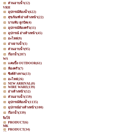
ส่วนอาบน้ำ
(12)
VRH
อุปกรณ์ห้องน้ำ
(622)
สุขภัณฑ์/อ่างล้างหน้า
(22)
บานพับ ลูกบิด
(4)
อุปกรณ์ห้องครัว
(11)
อุปกรณ์ อ่างล้างหน้า
(45)
อะไหล่
(9)
อ่างอาบน้ำ
(1)
ส่วนอาบน้ำ
(95)
ก๊อกน้ำ
(287)
WS
เเคมปิ้ง OUTDOOR
(61)
ห้องครัว
(7)
ซิงค์ล้างจาน
(13)
อะไหล่
(26)
NEW ARRIVAL
(0)
WIRE WARE
(139)
อ่างล้างหน้า
(52)
ส่วนอาบน้ำ
(159)
อุปกรณ์ห้องน้ำ
(1135)
อุปกรณ์อ่างล้างหน้า
(100)
ก๊อกน้ำ
(339)
จิงโจ้
PRODUCT
(6)
MK
PRODUCT
(34)