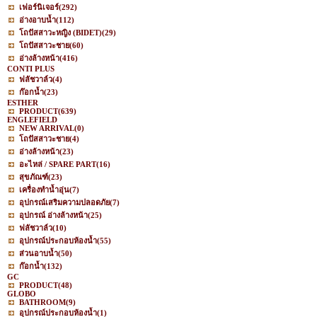
เฟอร์นิเจอร์
(292)
อ่างอาบน้ำ
(112)
โถปัสสาวะหญิง (BIDET)
(29)
โถปัสสาวะชาย
(60)
อ่างล้างหน้า
(416)
CONTI PLUS
ฟลัชวาล์ว
(4)
ก๊อกน้ำ
(23)
ESTHER
PRODUCT
(639)
ENGLEFIELD
NEW ARRIVAL
(0)
โถปัสสาวะชาย
(4)
อ่างล้างหน้า
(23)
อะไหล่ / SPARE PART
(16)
สุขภัณฑ์
(23)
เครื่องทำน้ำอุ่น
(7)
อุปกรณ์เสริมความปลอดภัย
(7)
อุปกรณ์ อ่างล้างหน้า
(25)
ฟลัชวาล์ว
(10)
อุปกรณ์ประกอบห้องน้ำ
(55)
ส่วนอาบน้ำ
(50)
ก๊อกน้ำ
(132)
GC
PRODUCT
(48)
GLOBO
BATHROOM
(9)
อุปกรณ์ประกอบห้องน้ำ
(1)