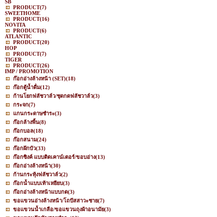
SB
PRODUCT
(7)
SWEETHOME
PRODUCT
(16)
NOVITA
PRODUCT
(6)
ATLANTIC
PRODUCT
(20)
HOP
PRODUCT
(7)
TIGER
PRODUCT
(26)
IMP / PROMOTION
ก๊อกอ่างล้างหน้า (SET)
(18)
ก๊อกตู้น้ำดื่ม
(12)
ก้านโยกฟลัชวาล์ว/ชุดกดฟลัชวาล์ว
(3)
กระจก
(7)
แกนกระดาษชำระ
(3)
ก๊อกล้างพื้น
(8)
ก๊อกบอล
(18)
ก๊อกสนาม
(24)
ก๊อกฝักบัว
(33)
ก๊อกซิงค์ แบบติดเคาน์เตอร์/ขอบอ่าง
(13)
ก๊อกอ่างล้างหน้า
(30)
ก้านกระทุ้งฟลัชวาล์ว
(2)
ก๊อกน้ำแบบเท้าเหยียบ
(3)
ก๊อกอ่างล้างหน้าแบบกด
(3)
ขอแขวนอ่างล้างหน้า/โถปัสสาวะชาย
(7)
ขอแขวนน้ำเกลือ/ขอแขวนถุงผ้าอนามัย
(3)