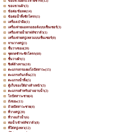
ขอแขวนฝักบัว/สายชำระ
(12)
ขอแขวนผ้า
(3)
ข้อต่อ/ข้อลด
(14)
ข้อต่อน้ำทิ้งชักโครก
(1)
เครื่องเป่ามือ
(1)
เครื่องจ่ายแอลกอฮอล์แบบเซ็นเซอร์
(3)
เครื่องจ่ายน้ำยาฟลัชวาล์ว
(1)
เครื่องจ่ายสบู่เหลวแบบเซ็นเซอร์
(0)
จานวางสบู่
(1)
ชั้นวางของ
(20)
ชุดกดชำระชักโครก
(60)
ชั้นวางผ้า
(1)
ซิงค์ล้างจาน
(10)
ตะแกรงกรองผงโถปัสสาวะ
(15)
ตะแกรงกันกลิ่น
(23)
ตะแกรงน้ำทิ้ง
(5)
ตู้เก็บของใต้อ่างล้างหน้า
(3)
ตะแกรงสำหรับอ่างอาบน้ำ
(2)
โถปัสสาวะชาย
(4)
ถังขยะ
(11)
ถ้วยปัสสาวะชาย
(4)
ที่วางสบู่
(20)
ที่วางแก้วน้ำ
(6)
ท่อน้ำเข้าฟลัชวาล์ว
(8)
ที่ใส่สบู่เหลว
(12)