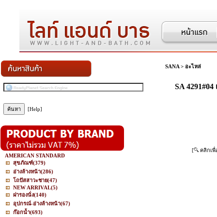
SANA
>
อะไหล่
SA 4291#04
[Help]
[
คลิกเพื
AMERICAN STANDARD
สุขภัณฑ์
(379)
อ่างล้างหน้า
(286)
โถปัสสาวะชาย
(47)
NEW ARRIVAL
(5)
ฝารองนั่ง
(140)
อุปกรณ์-อ่างล้างหน้า
(67)
ก๊อกน้ำ
(693)