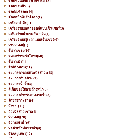
ขอแขวนฝักบัว/สายชำระ
(12)
ขอแขวนผ้า
(3)
ข้อต่อ/ข้อลด
(14)
ข้อต่อน้ำทิ้งชักโครก
(1)
เครื่องเป่ามือ
(1)
เครื่องจ่ายแอลกอฮอล์แบบเซ็นเซอร์
(3)
เครื่องจ่ายน้ำยาฟลัชวาล์ว
(1)
เครื่องจ่ายสบู่เหลวแบบเซ็นเซอร์
(0)
จานวางสบู่
(1)
ชั้นวางของ
(20)
ชุดกดชำระชักโครก
(60)
ชั้นวางผ้า
(1)
ซิงค์ล้างจาน
(10)
ตะแกรงกรองผงโถปัสสาวะ
(15)
ตะแกรงกันกลิ่น
(23)
ตะแกรงน้ำทิ้ง
(5)
ตู้เก็บของใต้อ่างล้างหน้า
(3)
ตะแกรงสำหรับอ่างอาบน้ำ
(2)
โถปัสสาวะชาย
(4)
ถังขยะ
(11)
ถ้วยปัสสาวะชาย
(4)
ที่วางสบู่
(20)
ที่วางแก้วน้ำ
(6)
ท่อน้ำเข้าฟลัชวาล์ว
(8)
ที่ใส่สบู่เหลว
(12)