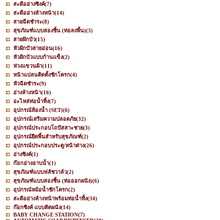
สะดืออ่างซิงค์
(7)
สะดืออ่างล้างหน้า
(14)
สายฉีดชำระ
(8)
สุขภัณฑ์แบบสองชิ้น (ท่อลงพื้น)
(3)
สายฝักบัว
(15)
หัวฝักบัวสายอ่อน
(16)
หัวฝักบัวแบบก้านแข็ง
(2)
ห่วงแขวนผ้า
(11)
หน้าแปลนติดตั้งชักโครก
(4)
หัวฉีดชำระ
(9)
อ่างล้างหน้า
(16)
อะไหล่ท่อน้ำทิ้ง
(7)
อุปกรณ์ห้องน้ำ (SET)
(6)
อุปกรณ์เสริมความปลอดภัย
(32)
อุปกรณ์ประกอบโถปัสสาะชาย
(3)
อุปกรณ์ยึดพื้นสำหรับสุขภัณฑ์
(2)
อุปกรณ์ประกอบประตู/หน้าต่าง
(26)
อ่างซิงค์
(1)
ก๊อกอ่างอาบน้ำ
(1)
สุขภัณฑ์แบบฟลัชวาล์ว
(2)
สุขภัณฑ์แบบสองชิ้น (ท่อออกผนัง)
(6)
อุปกรณ์หม้อน้ำชักโครก
(2)
สะดืออ่างล้างหน้าพร้อมท่อน้ำทิ้ง
(34)
ก๊อกซิงค์ แบบติดผนัง
(14)
BABY CHANGE STATION
(7)