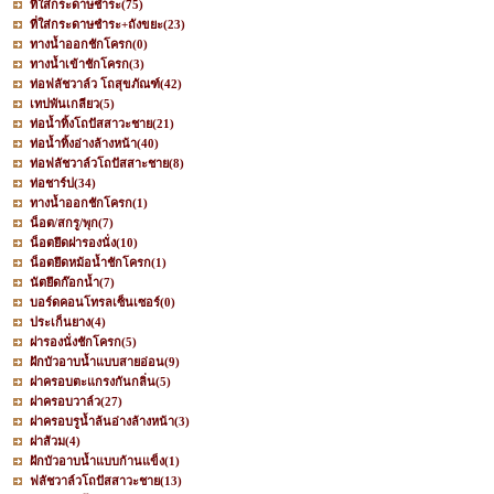
ที่ใส่กระดาษชำระ
(75)
ที่ใส่กระดาษชำระ+ถังขยะ
(23)
ทางน้ำออกชักโครก
(0)
ทางน้ำเข้าชักโครก
(3)
ท่อฟลัชวาล์ว โถสุขภัณฑ์
(42)
เทปพันเกลียว
(5)
ท่อน้ำทิ้งโถปัสสาวะชาย
(21)
ท่อน้ำทิ้งอ่างล้างหน้า
(40)
ท่อฟลัชวาล์วโถปัสสาะชาย
(8)
ท่อชาร์ป
(34)
ทางน้ำออกชักโครก
(1)
น็อต/สกรู/พุก
(7)
น็อตยึดฝารองนั่ง
(10)
น็อตยึดหม้อน้ำชักโครก
(1)
นัตยึดก๊อกน้ำ
(7)
บอร์ดคอนโทรลเซ็นเซอร์
(0)
ประเก็นยาง
(4)
ฝารองนั่งชักโครก
(5)
ฝักบัวอาบน้ำแบบสายอ่อน
(9)
ฝาครอบตะแกรงกันกลิ่น
(5)
ฝาครอบวาล์ว
(27)
ฝาครอบรูน้ำล้นอ่างล้างหน้า
(3)
ฝาส้วม
(4)
ฝักบัวอาบน้ำแบบก้านแข็ง
(1)
ฟลัชวาล์วโถปัสสาวะชาย
(13)