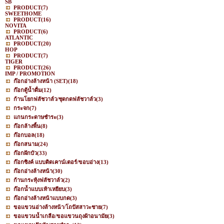
SB
PRODUCT
(7)
SWEETHOME
PRODUCT
(16)
NOVITA
PRODUCT
(6)
ATLANTIC
PRODUCT
(20)
HOP
PRODUCT
(7)
TIGER
PRODUCT
(26)
IMP / PROMOTION
ก๊อกอ่างล้างหน้า (SET)
(18)
ก๊อกตู้น้ำดื่ม
(12)
ก้านโยกฟลัชวาล์ว/ชุดกดฟลัชวาล์ว
(3)
กระจก
(7)
แกนกระดาษชำระ
(3)
ก๊อกล้างพื้น
(8)
ก๊อกบอล
(18)
ก๊อกสนาม
(24)
ก๊อกฝักบัว
(33)
ก๊อกซิงค์ แบบติดเคาน์เตอร์/ขอบอ่าง
(13)
ก๊อกอ่างล้างหน้า
(30)
ก้านกระทุ้งฟลัชวาล์ว
(2)
ก๊อกน้ำแบบเท้าเหยียบ
(3)
ก๊อกอ่างล้างหน้าแบบกด
(3)
ขอแขวนอ่างล้างหน้า/โถปัสสาวะชาย
(7)
ขอแขวนน้ำเกลือ/ขอแขวนถุงผ้าอนามัย
(3)