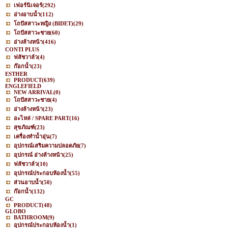
เฟอร์นิเจอร์
(292)
อ่างอาบน้ำ
(112)
โถปัสสาวะหญิง (BIDET)
(29)
โถปัสสาวะชาย
(60)
อ่างล้างหน้า
(416)
CONTI PLUS
ฟลัชวาล์ว
(4)
ก๊อกน้ำ
(23)
ESTHER
PRODUCT
(639)
ENGLEFIELD
NEW ARRIVAL
(0)
โถปัสสาวะชาย
(4)
อ่างล้างหน้า
(23)
อะไหล่ / SPARE PART
(16)
สุขภัณฑ์
(23)
เครื่องทำน้ำอุ่น
(7)
อุปกรณ์เสริมความปลอดภัย
(7)
อุปกรณ์ อ่างล้างหน้า
(25)
ฟลัชวาล์ว
(10)
อุปกรณ์ประกอบห้องน้ำ
(55)
ส่วนอาบน้ำ
(50)
ก๊อกน้ำ
(132)
GC
PRODUCT
(48)
GLOBO
BATHROOM
(9)
อุปกรณ์ประกอบห้องน้ำ
(1)