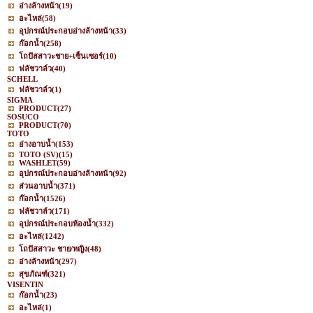
อ่างล้างหน้า
(19)
อะไหล่
(58)
อุปกรณ์ประกอบอ่างล้างหน้า
(33)
ก๊อกน้ำ
(258)
โถปัสสาวะชาย+เซ็นเซอร์
(10)
ฟลัชวาล์ว
(40)
SCHELL
ฟลัชวาล์ว
(1)
SIGMA
PRODUCT
(27)
SOSUCO
PRODUCT
(70)
TOTO
อ่างอาบน้ำ
(153)
TOTO (SV)
(15)
WASHLET
(59)
อุปกรณ์ประกอบอ่างล้างหน้า
(92)
ส่วนอาบน้ำ
(371)
ก๊อกน้ำ
(1526)
ฟลัชวาล์ว
(171)
อุปกรณ์ประกอบห้องน้ำ
(332)
อะไหล่
(1242)
โถปัสสาวะ ชาย/หญิง
(48)
อ่างล้างหน้า
(297)
สุขภัณฑ์
(321)
VISENTIN
ก๊อกน้ำ
(23)
อะไหล่
(1)