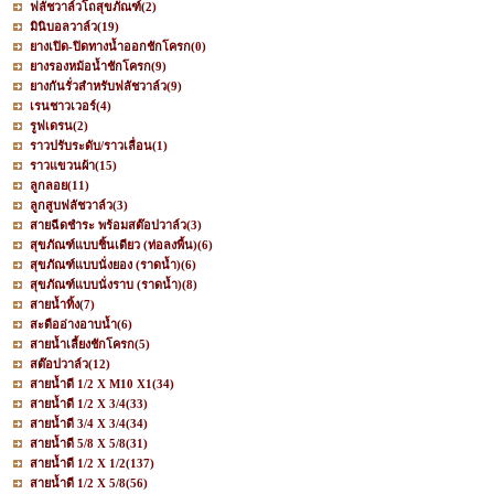
ฟลัชวาล์วโถสุขภัณฑ์
(2)
มินิบอลวาล์ว
(19)
ยางเปิด-ปิดทางน้ำออกชักโครก
(0)
ยางรองหม้อน้ำชักโครก
(9)
ยางกันรั่วสำหรับฟลัชวาล์ว
(9)
เรนชาวเวอร์
(4)
รูฟเดรน
(2)
ราวปรับระดับ/ราวเลื่อน
(1)
ราวแขวนผ้า
(15)
ลูกลอย
(11)
ลูกสูบฟลัชวาล์ว
(3)
สายฉีดชำระ พร้อมสต๊อปวาล์ว
(3)
สุขภัณฑ์แบบชิ้นเดียว (ท่อลงพื้น)
(6)
สุขภัณฑ์แบบนั่งยอง (ราดน้ำ)
(6)
สุขภัณฑ์แบบนั่งราบ (ราดน้ำ)
(8)
สายน้ำทิ้ง
(7)
สะดืออ่างอาบน้ำ
(6)
สายน้ำเลี้ยงชักโครก
(5)
สต๊อปวาล์ว
(12)
สายน้ำดี 1/2 X M10 X1
(34)
สายน้ำดี 1/2 X 3/4
(33)
สายน้ำดี 3/4 X 3/4
(34)
สายน้ำดี 5/8 X 5/8
(31)
สายน้ำดี 1/2 X 1/2
(137)
สายน้ำดี 1/2 X 5/8
(56)