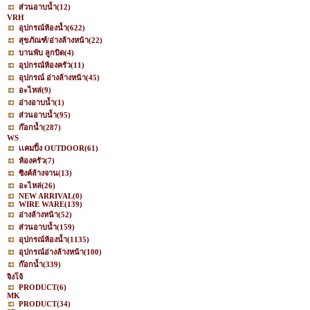
ส่วนอาบน้ำ
(12)
VRH
อุปกรณ์ห้องน้ำ
(622)
สุขภัณฑ์/อ่างล้างหน้า
(22)
บานพับ ลูกบิด
(4)
อุปกรณ์ห้องครัว
(11)
อุปกรณ์ อ่างล้างหน้า
(45)
อะไหล่
(9)
อ่างอาบน้ำ
(1)
ส่วนอาบน้ำ
(95)
ก๊อกน้ำ
(287)
WS
เเคมปิ้ง OUTDOOR
(61)
ห้องครัว
(7)
ซิงค์ล้างจาน
(13)
อะไหล่
(26)
NEW ARRIVAL
(0)
WIRE WARE
(139)
อ่างล้างหน้า
(52)
ส่วนอาบน้ำ
(159)
อุปกรณ์ห้องน้ำ
(1135)
อุปกรณ์อ่างล้างหน้า
(100)
ก๊อกน้ำ
(339)
จิงโจ้
PRODUCT
(6)
MK
PRODUCT
(34)