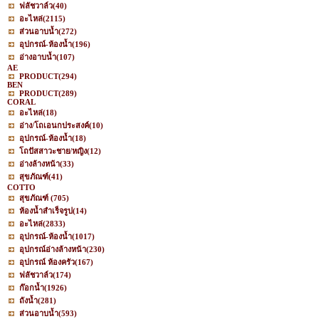
ฟลัชวาล์ว
(40)
อะไหล่
(2115)
ส่วนอาบน้ำ
(272)
อุปกรณ์-ห้องน้ำ
(196)
อ่างอาบน้ำ
(107)
AE
PRODUCT
(294)
BEN
PRODUCT
(289)
CORAL
อะไหล่
(18)
อ่าง/โถเอนกประสงค์
(10)
อุปกรณ์-ห้องน้ำ
(18)
โถปัสสาวะชาย/หญิง
(12)
อ่างล้างหน้า
(33)
สุขภัณฑ์
(41)
COTTO
สุขภัณฑ์
(705)
ห้องน้ำสำเร็จรูป
(14)
อะไหล่
(2833)
อุปกรณ์-ห้องน้ำ
(1017)
อุปกรณ์อ่างล้างหน้า
(230)
อุปกรณ์ ห้องครัว
(167)
ฟลัชวาล์ว
(174)
ก๊อกน้ำ
(1926)
ถังน้ำ
(281)
ส่วนอาบน้ำ
(593)