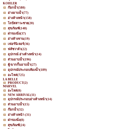
KOHLER
ก๊อกน้ำ
(580)
อ่างอาบน้ำ
(77)
อ่างล้างหน้า
(158)
โถปัสสาวะชาย
(20)
สุขภัณฑ์
(148)
ฝารองนั่ง
(37)
อ่างล้างจาน
(19)
เฟอร์นิเจอร์
(36)
ฟลัชวาล์ว
(22)
อุปกรณ์ อ่างล้างหน้า
(14)
ส่วนอาบน้ำ
(196)
ตู้/ฉากกั้นอาบน้ำ
(27)
อุปกรณ์ประกอบห้องน้ำ
(189)
อะไหล่
(725)
LA BELLE
PRODUCT
(2)
MARVEL
อะไหล่
(0)
NEW ARRIVAL
(11)
อุปกรณ์ประกอบอ่างล้างหน้า
(14)
ส่วนอาบน้ำ
(15)
ก๊อกน้ำ
(32)
อ่างล้างหน้า
(31)
ฝารองนั่ง
(8)
สุขภัณฑ์
(24)