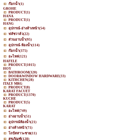
ก๊อกน้ำ
(1)
GROHE
PRODUCT
(1)
HANA
PRODUCT
(1)
HANG
อุปกรณ์-อ่างล้างหน้า
(54)
ฟลัชวาล์ว
(22)
ส่วนอาบน้ำ
(95)
อุปกรณ์-ห้องน้ำ
(114)
ก๊อกน้ำ
(375)
อะไหล่
(121)
HAFELE
PRODUCT
(1015)
HOY
BATHROOM
(320)
DOOR&WINDOW HARDWARE
(33)
KITHCHEN
(28)
ITALY MRG
PRODUCT
(8)
KARAT FACUET
PRODUCT
(1370)
KUCHE
PRODUCT
(5)
KARAT
อะไหล่
(749)
อ่างอาบน้ำ
(51)
อุปกรณ์ห้องน้ำ
(21)
อ่างล้างหน้า
(71)
โถปัสสาวะชาย
(11)
สุขภัณฑ์
(128)