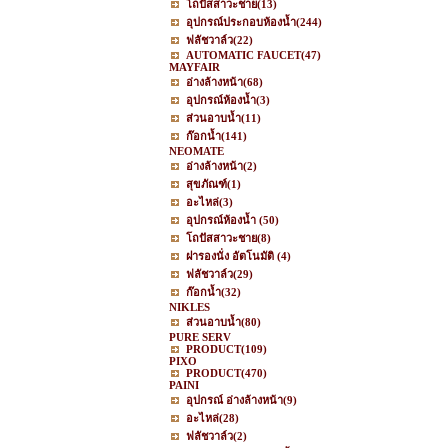
โถปัสสาวะชาย
(13)
อุปกรณ์ประกอบห้องน้ำ
(244)
ฟลัชวาล์ว
(22)
AUTOMATIC FAUCET
(47)
MAYFAIR
อ่างล้างหน้า
(68)
อุปกรณ์ห้องน้ำ
(3)
ส่วนอาบน้ำ
(11)
ก๊อกน้ำ
(141)
NEOMATE
อ่างล้างหน้า
(2)
สุขภัณฑ์
(1)
อะไหล่
(3)
อุปกรณ์ห้องน้ำ
(50)
โถปัสสาวะชาย
(8)
ฝารองนั่ง อัตโนมัติ
(4)
ฟลัชวาล์ว
(29)
ก๊อกน้ำ
(32)
NIKLES
ส่วนอาบน้ำ
(80)
PURE SERV
PRODUCT
(109)
PIXO
PRODUCT
(470)
PAINI
อุปกรณ์ อ่างล้างหน้า
(9)
อะไหล่
(28)
ฟลัชวาล์ว
(2)