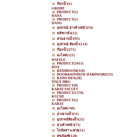
ก๊อกน้ำ
(1)
GROHE
PRODUCT
(1)
HANA
PRODUCT
(1)
HANG
อุปกรณ์-อ่างล้างหน้า
(54)
ฟลัชวาล์ว
(22)
ส่วนอาบน้ำ
(95)
อุปกรณ์-ห้องน้ำ
(114)
ก๊อกน้ำ
(375)
อะไหล่
(121)
HAFELE
PRODUCT
(1015)
HOY
BATHROOM
(320)
DOOR&WINDOW HARDWARE
(33)
KITHCHEN
(28)
ITALY MRG
PRODUCT
(8)
KARAT FACUET
PRODUCT
(1370)
KUCHE
PRODUCT
(5)
KARAT
อะไหล่
(749)
อ่างอาบน้ำ
(51)
อุปกรณ์ห้องน้ำ
(21)
อ่างล้างหน้า
(71)
โถปัสสาวะชาย
(11)
สุขภัณฑ์
(128)