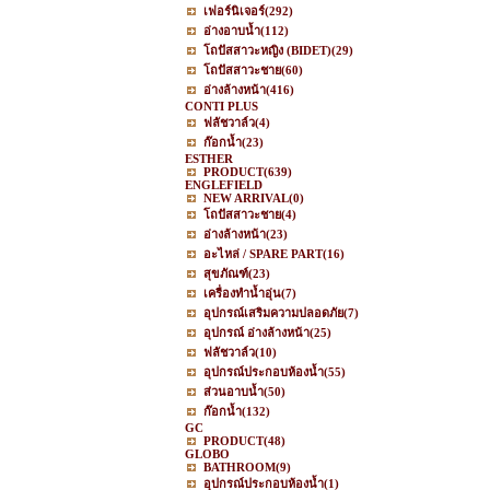
เฟอร์นิเจอร์
(292)
อ่างอาบน้ำ
(112)
โถปัสสาวะหญิง (BIDET)
(29)
โถปัสสาวะชาย
(60)
อ่างล้างหน้า
(416)
CONTI PLUS
ฟลัชวาล์ว
(4)
ก๊อกน้ำ
(23)
ESTHER
PRODUCT
(639)
ENGLEFIELD
NEW ARRIVAL
(0)
โถปัสสาวะชาย
(4)
อ่างล้างหน้า
(23)
อะไหล่ / SPARE PART
(16)
สุขภัณฑ์
(23)
เครื่องทำน้ำอุ่น
(7)
อุปกรณ์เสริมความปลอดภัย
(7)
อุปกรณ์ อ่างล้างหน้า
(25)
ฟลัชวาล์ว
(10)
อุปกรณ์ประกอบห้องน้ำ
(55)
ส่วนอาบน้ำ
(50)
ก๊อกน้ำ
(132)
GC
PRODUCT
(48)
GLOBO
BATHROOM
(9)
อุปกรณ์ประกอบห้องน้ำ
(1)