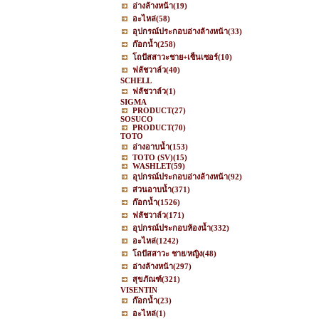
อ่างล้างหน้า
(19)
อะไหล่
(58)
อุปกรณ์ประกอบอ่างล้างหน้า
(33)
ก๊อกน้ำ
(258)
โถปัสสาวะชาย+เซ็นเซอร์
(10)
ฟลัชวาล์ว
(40)
SCHELL
ฟลัชวาล์ว
(1)
SIGMA
PRODUCT
(27)
SOSUCO
PRODUCT
(70)
TOTO
อ่างอาบน้ำ
(153)
TOTO (SV)
(15)
WASHLET
(59)
อุปกรณ์ประกอบอ่างล้างหน้า
(92)
ส่วนอาบน้ำ
(371)
ก๊อกน้ำ
(1526)
ฟลัชวาล์ว
(171)
อุปกรณ์ประกอบห้องน้ำ
(332)
อะไหล่
(1242)
โถปัสสาวะ ชาย/หญิง
(48)
อ่างล้างหน้า
(297)
สุขภัณฑ์
(321)
VISENTIN
ก๊อกน้ำ
(23)
อะไหล่
(1)