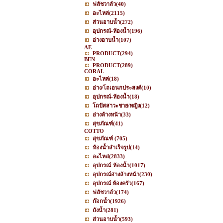
ฟลัชวาล์ว
(40)
อะไหล่
(2115)
ส่วนอาบน้ำ
(272)
อุปกรณ์-ห้องน้ำ
(196)
อ่างอาบน้ำ
(107)
AE
PRODUCT
(294)
BEN
PRODUCT
(289)
CORAL
อะไหล่
(18)
อ่าง/โถเอนกประสงค์
(10)
อุปกรณ์-ห้องน้ำ
(18)
โถปัสสาวะชาย/หญิง
(12)
อ่างล้างหน้า
(33)
สุขภัณฑ์
(41)
COTTO
สุขภัณฑ์
(705)
ห้องน้ำสำเร็จรูป
(14)
อะไหล่
(2833)
อุปกรณ์-ห้องน้ำ
(1017)
อุปกรณ์อ่างล้างหน้า
(230)
อุปกรณ์ ห้องครัว
(167)
ฟลัชวาล์ว
(174)
ก๊อกน้ำ
(1926)
ถังน้ำ
(281)
ส่วนอาบน้ำ
(593)