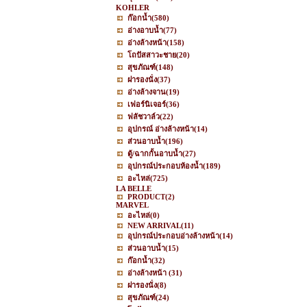
KOHLER
ก๊อกน้ำ
(580)
อ่างอาบน้ำ
(77)
อ่างล้างหน้า
(158)
โถปัสสาวะชาย
(20)
สุขภัณฑ์
(148)
ฝารองนั่ง
(37)
อ่างล้างจาน
(19)
เฟอร์นิเจอร์
(36)
ฟลัชวาล์ว
(22)
อุปกรณ์ อ่างล้างหน้า
(14)
ส่วนอาบน้ำ
(196)
ตู้/ฉากกั้นอาบน้ำ
(27)
อุปกรณ์ประกอบห้องน้ำ
(189)
อะไหล่
(725)
LA BELLE
PRODUCT
(2)
MARVEL
อะไหล่
(0)
NEW ARRIVAL
(11)
อุปกรณ์ประกอบอ่างล้างหน้า
(14)
ส่วนอาบน้ำ
(15)
ก๊อกน้ำ
(32)
อ่างล้างหน้า
(31)
ฝารองนั่ง
(8)
สุขภัณฑ์
(24)