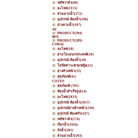
ฟลัชวาล์ว
(40)
อะไหล่
(2115)
ส่วนอาบน้ำ
(272)
อุปกรณ์-ห้องน้ำ
(196)
อ่างอาบน้ำ
(107)
AE
PRODUCT
(294)
BEN
PRODUCT
(289)
CORAL
อะไหล่
(18)
อ่าง/โถเอนกประสงค์
(10)
อุปกรณ์-ห้องน้ำ
(18)
โถปัสสาวะชาย/หญิง
(12)
อ่างล้างหน้า
(33)
สุขภัณฑ์
(41)
COTTO
สุขภัณฑ์
(705)
ห้องน้ำสำเร็จรูป
(14)
อะไหล่
(2833)
อุปกรณ์-ห้องน้ำ
(1017)
อุปกรณ์อ่างล้างหน้า
(230)
อุปกรณ์ ห้องครัว
(167)
ฟลัชวาล์ว
(174)
ก๊อกน้ำ
(1926)
ถังน้ำ
(281)
ส่วนอาบน้ำ
(593)