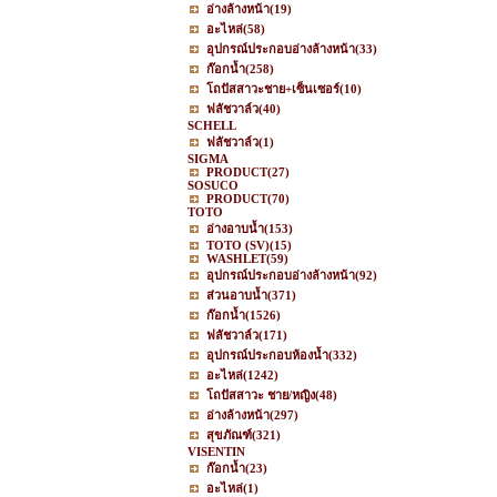
อ่างล้างหน้า
(19)
อะไหล่
(58)
อุปกรณ์ประกอบอ่างล้างหน้า
(33)
ก๊อกน้ำ
(258)
โถปัสสาวะชาย+เซ็นเซอร์
(10)
ฟลัชวาล์ว
(40)
SCHELL
ฟลัชวาล์ว
(1)
SIGMA
PRODUCT
(27)
SOSUCO
PRODUCT
(70)
TOTO
อ่างอาบน้ำ
(153)
TOTO (SV)
(15)
WASHLET
(59)
อุปกรณ์ประกอบอ่างล้างหน้า
(92)
ส่วนอาบน้ำ
(371)
ก๊อกน้ำ
(1526)
ฟลัชวาล์ว
(171)
อุปกรณ์ประกอบห้องน้ำ
(332)
อะไหล่
(1242)
โถปัสสาวะ ชาย/หญิง
(48)
อ่างล้างหน้า
(297)
สุขภัณฑ์
(321)
VISENTIN
ก๊อกน้ำ
(23)
อะไหล่
(1)