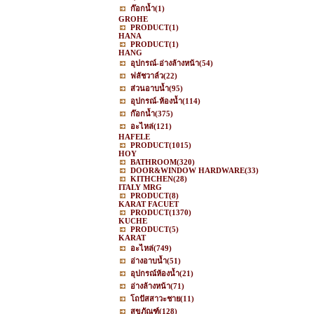
ก๊อกน้ำ
(1)
GROHE
PRODUCT
(1)
HANA
PRODUCT
(1)
HANG
อุปกรณ์-อ่างล้างหน้า
(54)
ฟลัชวาล์ว
(22)
ส่วนอาบน้ำ
(95)
อุปกรณ์-ห้องน้ำ
(114)
ก๊อกน้ำ
(375)
อะไหล่
(121)
HAFELE
PRODUCT
(1015)
HOY
BATHROOM
(320)
DOOR&WINDOW HARDWARE
(33)
KITHCHEN
(28)
ITALY MRG
PRODUCT
(8)
KARAT FACUET
PRODUCT
(1370)
KUCHE
PRODUCT
(5)
KARAT
อะไหล่
(749)
อ่างอาบน้ำ
(51)
อุปกรณ์ห้องน้ำ
(21)
อ่างล้างหน้า
(71)
โถปัสสาวะชาย
(11)
สุขภัณฑ์
(128)