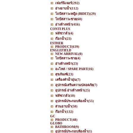
เฟอร์นิเจอร์
(292)
อ่างอาบน้ำ
(112)
โถปัสสาวะหญิง (BIDET)
(29)
โถปัสสาวะชาย
(60)
อ่างล้างหน้า
(416)
CONTI PLUS
ฟลัชวาล์ว
(4)
ก๊อกน้ำ
(23)
ESTHER
PRODUCT
(639)
ENGLEFIELD
NEW ARRIVAL
(0)
โถปัสสาวะชาย
(4)
อ่างล้างหน้า
(23)
อะไหล่ / SPARE PART
(16)
สุขภัณฑ์
(23)
เครื่องทำน้ำอุ่น
(7)
อุปกรณ์เสริมความปลอดภัย
(7)
อุปกรณ์ อ่างล้างหน้า
(25)
ฟลัชวาล์ว
(10)
อุปกรณ์ประกอบห้องน้ำ
(55)
ส่วนอาบน้ำ
(50)
ก๊อกน้ำ
(132)
GC
PRODUCT
(48)
GLOBO
BATHROOM
(9)
อุปกรณ์ประกอบห้องน้ำ
(1)