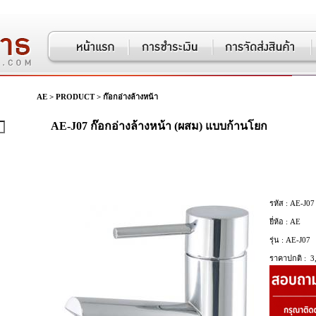
AE
>
PRODUCT
>
ก๊อกอ่างล้างหน้า
AE-J07 ก๊อกอ่างล้างหน้า (ผสม) แบบก้านโยก
รหัส :
AE-J07
ยี่ห้อ :
AE
รุ่น :
AE-J07
ราคาปกติ :
3