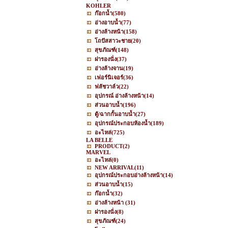
KOHLER
ก๊อกน้ำ
(580)
อ่างอาบน้ำ
(77)
อ่างล้างหน้า
(158)
โถปัสสาวะชาย
(20)
สุขภัณฑ์
(148)
ฝารองนั่ง
(37)
อ่างล้างจาน
(19)
เฟอร์นิเจอร์
(36)
ฟลัชวาล์ว
(22)
อุปกรณ์ อ่างล้างหน้า
(14)
ส่วนอาบน้ำ
(196)
ตู้/ฉากกั้นอาบน้ำ
(27)
อุปกรณ์ประกอบห้องน้ำ
(189)
อะไหล่
(725)
LA BELLE
PRODUCT
(2)
MARVEL
อะไหล่
(0)
NEW ARRIVAL
(11)
อุปกรณ์ประกอบอ่างล้างหน้า
(14)
ส่วนอาบน้ำ
(15)
ก๊อกน้ำ
(32)
อ่างล้างหน้า
(31)
ฝารองนั่ง
(8)
สุขภัณฑ์
(24)