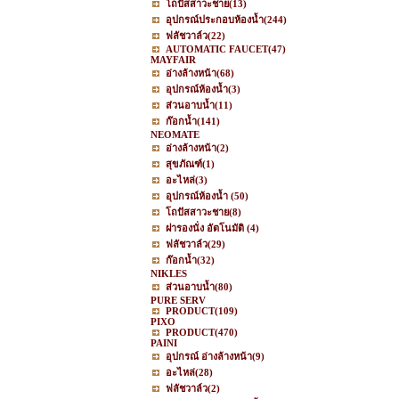
โถปัสสาวะชาย
(13)
อุปกรณ์ประกอบห้องน้ำ
(244)
ฟลัชวาล์ว
(22)
AUTOMATIC FAUCET
(47)
MAYFAIR
อ่างล้างหน้า
(68)
อุปกรณ์ห้องน้ำ
(3)
ส่วนอาบน้ำ
(11)
ก๊อกน้ำ
(141)
NEOMATE
อ่างล้างหน้า
(2)
สุขภัณฑ์
(1)
อะไหล่
(3)
อุปกรณ์ห้องน้ำ
(50)
โถปัสสาวะชาย
(8)
ฝารองนั่ง อัตโนมัติ
(4)
ฟลัชวาล์ว
(29)
ก๊อกน้ำ
(32)
NIKLES
ส่วนอาบน้ำ
(80)
PURE SERV
PRODUCT
(109)
PIXO
PRODUCT
(470)
PAINI
อุปกรณ์ อ่างล้างหน้า
(9)
อะไหล่
(28)
ฟลัชวาล์ว
(2)