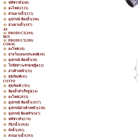
ฟลัชวาล์ว
(40)
อะไหล่
(2115)
ส่วนอาบน้ำ
(272)
อุปกรณ์-ห้องน้ำ
(196)
อ่างอาบน้ำ
(107)
AE
PRODUCT
(294)
BEN
PRODUCT
(289)
CORAL
อะไหล่
(18)
อ่าง/โถเอนกประสงค์
(10)
อุปกรณ์-ห้องน้ำ
(18)
โถปัสสาวะชาย/หญิง
(12)
อ่างล้างหน้า
(33)
สุขภัณฑ์
(41)
COTTO
สุขภัณฑ์
(705)
ห้องน้ำสำเร็จรูป
(14)
อะไหล่
(2833)
อุปกรณ์-ห้องน้ำ
(1017)
อุปกรณ์อ่างล้างหน้า
(230)
อุปกรณ์ ห้องครัว
(167)
ฟลัชวาล์ว
(174)
ก๊อกน้ำ
(1926)
ถังน้ำ
(281)
ส่วนอาบน้ำ
(593)