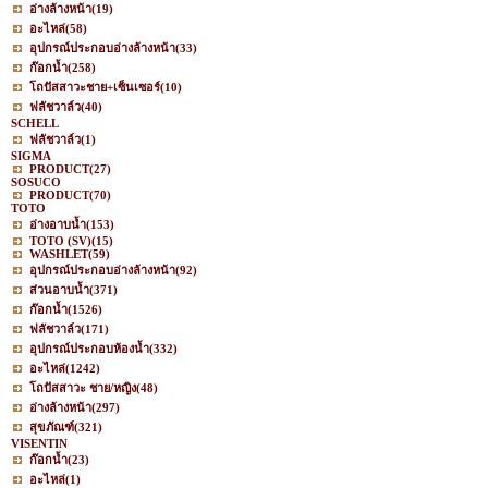
อ่างล้างหน้า
(19)
อะไหล่
(58)
อุปกรณ์ประกอบอ่างล้างหน้า
(33)
ก๊อกน้ำ
(258)
โถปัสสาวะชาย+เซ็นเซอร์
(10)
ฟลัชวาล์ว
(40)
SCHELL
ฟลัชวาล์ว
(1)
SIGMA
PRODUCT
(27)
SOSUCO
PRODUCT
(70)
TOTO
อ่างอาบน้ำ
(153)
TOTO (SV)
(15)
WASHLET
(59)
อุปกรณ์ประกอบอ่างล้างหน้า
(92)
ส่วนอาบน้ำ
(371)
ก๊อกน้ำ
(1526)
ฟลัชวาล์ว
(171)
อุปกรณ์ประกอบห้องน้ำ
(332)
อะไหล่
(1242)
โถปัสสาวะ ชาย/หญิง
(48)
อ่างล้างหน้า
(297)
สุขภัณฑ์
(321)
VISENTIN
ก๊อกน้ำ
(23)
อะไหล่
(1)