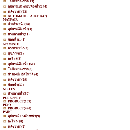
โถปัสสาวะชาย
(13)
อุปกรณ์ประกอบห้องน้ำ
(244)
ฟลัชวาล์ว
(22)
AUTOMATIC FAUCET
(47)
MAYFAIR
อ่างล้างหน้า
(68)
อุปกรณ์ห้องน้ำ
(3)
ส่วนอาบน้ำ
(11)
ก๊อกน้ำ
(141)
NEOMATE
อ่างล้างหน้า
(2)
สุขภัณฑ์
(1)
อะไหล่
(3)
อุปกรณ์ห้องน้ำ
(50)
โถปัสสาวะชาย
(8)
ฝารองนั่ง อัตโนมัติ
(4)
ฟลัชวาล์ว
(29)
ก๊อกน้ำ
(32)
NIKLES
ส่วนอาบน้ำ
(80)
PURE SERV
PRODUCT
(109)
PIXO
PRODUCT
(470)
PAINI
อุปกรณ์ อ่างล้างหน้า
(9)
อะไหล่
(28)
ฟลัชวาล์ว
(2)