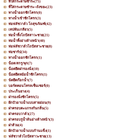
ที่ใส่กระดาษชำระ
(75)
ที่ใส่กระดาษชำระ+ถังขยะ
(23)
ทางน้ำออกชักโครก
(0)
ทางน้ำเข้าชักโครก
(3)
ท่อฟลัชวาล์ว โถสุขภัณฑ์
(42)
เทปพันเกลียว
(5)
ท่อน้ำทิ้งโถปัสสาวะชาย
(21)
ท่อน้ำทิ้งอ่างล้างหน้า
(40)
ท่อฟลัชวาล์วโถปัสสาะชาย
(8)
ท่อชาร์ป
(34)
ทางน้ำออกชักโครก
(1)
น็อต/สกรู/พุก
(7)
น็อตยึดฝารองนั่ง
(10)
น็อตยึดหม้อน้ำชักโครก
(1)
นัตยึดก๊อกน้ำ
(7)
บอร์ดคอนโทรลเซ็นเซอร์
(0)
ประเก็นยาง
(4)
ฝารองนั่งชักโครก
(5)
ฝักบัวอาบน้ำแบบสายอ่อน
(9)
ฝาครอบตะแกรงกันกลิ่น
(5)
ฝาครอบวาล์ว
(27)
ฝาครอบรูน้ำล้นอ่างล้างหน้า
(3)
ฝาส้วม
(4)
ฝักบัวอาบน้ำแบบก้านแข็ง
(1)
ฟลัชวาล์วโถปัสสาวะชาย
(13)