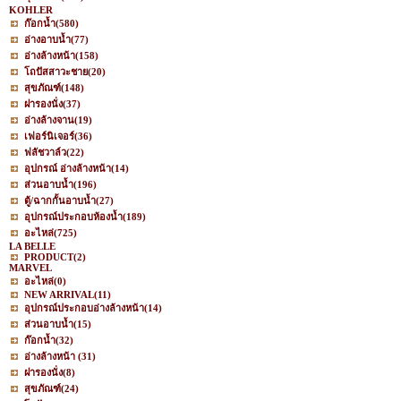
KOHLER
ก๊อกน้ำ
(580)
อ่างอาบน้ำ
(77)
อ่างล้างหน้า
(158)
โถปัสสาวะชาย
(20)
สุขภัณฑ์
(148)
ฝารองนั่ง
(37)
อ่างล้างจาน
(19)
เฟอร์นิเจอร์
(36)
ฟลัชวาล์ว
(22)
อุปกรณ์ อ่างล้างหน้า
(14)
ส่วนอาบน้ำ
(196)
ตู้/ฉากกั้นอาบน้ำ
(27)
อุปกรณ์ประกอบห้องน้ำ
(189)
อะไหล่
(725)
LA BELLE
PRODUCT
(2)
MARVEL
อะไหล่
(0)
NEW ARRIVAL
(11)
อุปกรณ์ประกอบอ่างล้างหน้า
(14)
ส่วนอาบน้ำ
(15)
ก๊อกน้ำ
(32)
อ่างล้างหน้า
(31)
ฝารองนั่ง
(8)
สุขภัณฑ์
(24)