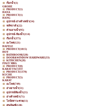
ก๊อกน้ำ
(1)
GROHE
PRODUCT
(1)
HANA
PRODUCT
(1)
HANG
อุปกรณ์-อ่างล้างหน้า
(54)
ฟลัชวาล์ว
(22)
ส่วนอาบน้ำ
(95)
อุปกรณ์-ห้องน้ำ
(114)
ก๊อกน้ำ
(375)
อะไหล่
(121)
HAFELE
PRODUCT
(1015)
HOY
BATHROOM
(320)
DOOR&WINDOW HARDWARE
(33)
KITHCHEN
(28)
ITALY MRG
PRODUCT
(8)
KARAT FACUET
PRODUCT
(1370)
KUCHE
PRODUCT
(5)
KARAT
อะไหล่
(749)
อ่างอาบน้ำ
(51)
อุปกรณ์ห้องน้ำ
(21)
อ่างล้างหน้า
(71)
โถปัสสาวะชาย
(11)
สุขภัณฑ์
(128)