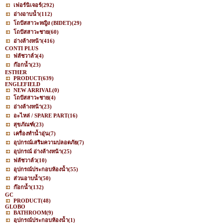
เฟอร์นิเจอร์
(292)
อ่างอาบน้ำ
(112)
โถปัสสาวะหญิง (BIDET)
(29)
โถปัสสาวะชาย
(60)
อ่างล้างหน้า
(416)
CONTI PLUS
ฟลัชวาล์ว
(4)
ก๊อกน้ำ
(23)
ESTHER
PRODUCT
(639)
ENGLEFIELD
NEW ARRIVAL
(0)
โถปัสสาวะชาย
(4)
อ่างล้างหน้า
(23)
อะไหล่ / SPARE PART
(16)
สุขภัณฑ์
(23)
เครื่องทำน้ำอุ่น
(7)
อุปกรณ์เสริมความปลอดภัย
(7)
อุปกรณ์ อ่างล้างหน้า
(25)
ฟลัชวาล์ว
(10)
อุปกรณ์ประกอบห้องน้ำ
(55)
ส่วนอาบน้ำ
(50)
ก๊อกน้ำ
(132)
GC
PRODUCT
(48)
GLOBO
BATHROOM
(9)
อุปกรณ์ประกอบห้องน้ำ
(1)