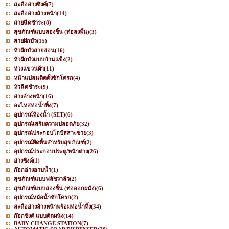
สะดืออ่างซิงค์
(7)
สะดืออ่างล้างหน้า
(14)
สายฉีดชำระ
(8)
สุขภัณฑ์แบบสองชิ้น (ท่อลงพื้น)
(3)
สายฝักบัว
(15)
หัวฝักบัวสายอ่อน
(16)
หัวฝักบัวแบบก้านแข็ง
(2)
ห่วงแขวนผ้า
(11)
หน้าแปลนติดตั้งชักโครก
(4)
หัวฉีดชำระ
(9)
อ่างล้างหน้า
(16)
อะไหล่ท่อน้ำทิ้ง
(7)
อุปกรณ์ห้องน้ำ (SET)
(6)
อุปกรณ์เสริมความปลอดภัย
(32)
อุปกรณ์ประกอบโถปัสสาะชาย
(3)
อุปกรณ์ยึดพื้นสำหรับสุขภัณฑ์
(2)
อุปกรณ์ประกอบประตู/หน้าต่าง
(26)
อ่างซิงค์
(1)
ก๊อกอ่างอาบน้ำ
(1)
สุขภัณฑ์แบบฟลัชวาล์ว
(2)
สุขภัณฑ์แบบสองชิ้น (ท่อออกผนัง)
(6)
อุปกรณ์หม้อน้ำชักโครก
(2)
สะดืออ่างล้างหน้าพร้อมท่อน้ำทิ้ง
(34)
ก๊อกซิงค์ แบบติดผนัง
(14)
BABY CHANGE STATION
(7)