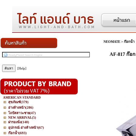
NEOMATE
>
ก๊อกน้ำ
AF-817 ก๊อก
[Help]
AMERICAN STANDARD
สุขภัณฑ์
(379)
อ่างล้างหน้า
(286)
โถปัสสาวะชาย
(47)
NEW ARRIVAL
(5)
ฝารองนั่ง
(140)
อุปกรณ์-อ่างล้างหน้า
(67)
ก๊อกน้ำ
(693)