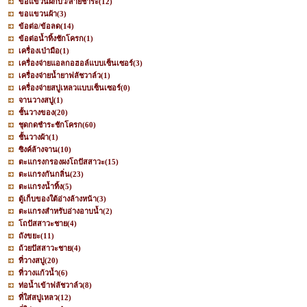
ขอแขวนฝักบัว/สายชำระ
(12)
ขอแขวนผ้า
(3)
ข้อต่อ/ข้อลด
(14)
ข้อต่อน้ำทิ้งชักโครก
(1)
เครื่องเป่ามือ
(1)
เครื่องจ่ายแอลกอฮอล์แบบเซ็นเซอร์
(3)
เครื่องจ่ายน้ำยาฟลัชวาล์ว
(1)
เครื่องจ่ายสบู่เหลวแบบเซ็นเซอร์
(0)
จานวางสบู่
(1)
ชั้นวางของ
(20)
ชุดกดชำระชักโครก
(60)
ชั้นวางผ้า
(1)
ซิงค์ล้างจาน
(10)
ตะแกรงกรองผงโถปัสสาวะ
(15)
ตะแกรงกันกลิ่น
(23)
ตะแกรงน้ำทิ้ง
(5)
ตู้เก็บของใต้อ่างล้างหน้า
(3)
ตะแกรงสำหรับอ่างอาบน้ำ
(2)
โถปัสสาวะชาย
(4)
ถังขยะ
(11)
ถ้วยปัสสาวะชาย
(4)
ที่วางสบู่
(20)
ที่วางแก้วน้ำ
(6)
ท่อน้ำเข้าฟลัชวาล์ว
(8)
ที่ใส่สบู่เหลว
(12)