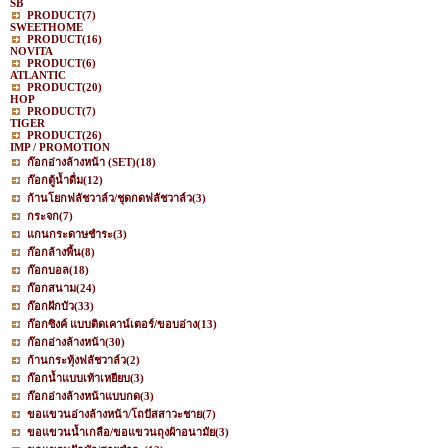
SB
PRODUCT
(7)
SWEETHOME
PRODUCT
(16)
NOVITA
PRODUCT
(6)
ATLANTIC
PRODUCT
(20)
HOP
PRODUCT
(7)
TIGER
PRODUCT
(26)
IMP / PROMOTION
ก๊อกอ่างล้างหน้า (SET)
(18)
ก๊อกตู้น้ำดื่ม
(12)
ก้านโยกฟลัชวาล์ว/ชุดกดฟลัชวาล์ว
(3)
กระจก
(7)
แกนกระดาษชำระ
(3)
ก๊อกล้างพื้น
(8)
ก๊อกบอล
(18)
ก๊อกสนาม
(24)
ก๊อกฝักบัว
(33)
ก๊อกซิงค์ แบบติดเคาน์เตอร์/ขอบอ่าง
(13)
ก๊อกอ่างล้างหน้า
(30)
ก้านกระทุ้งฟลัชวาล์ว
(2)
ก๊อกน้ำแบบเท้าเหยียบ
(3)
ก๊อกอ่างล้างหน้าแบบกด
(3)
ขอแขวนอ่างล้างหน้า/โถปัสสาวะชาย
(7)
ขอแขวนน้ำเกลือ/ขอแขวนถุงผ้าอนามัย
(3)