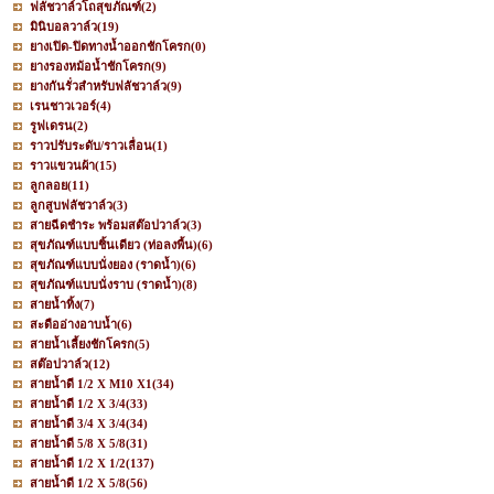
ฟลัชวาล์วโถสุขภัณฑ์
(2)
มินิบอลวาล์ว
(19)
ยางเปิด-ปิดทางน้ำออกชักโครก
(0)
ยางรองหม้อน้ำชักโครก
(9)
ยางกันรั่วสำหรับฟลัชวาล์ว
(9)
เรนชาวเวอร์
(4)
รูฟเดรน
(2)
ราวปรับระดับ/ราวเลื่อน
(1)
ราวแขวนผ้า
(15)
ลูกลอย
(11)
ลูกสูบฟลัชวาล์ว
(3)
สายฉีดชำระ พร้อมสต๊อปวาล์ว
(3)
สุขภัณฑ์แบบชิ้นเดียว (ท่อลงพื้น)
(6)
สุขภัณฑ์แบบนั่งยอง (ราดน้ำ)
(6)
สุขภัณฑ์แบบนั่งราบ (ราดน้ำ)
(8)
สายน้ำทิ้ง
(7)
สะดืออ่างอาบน้ำ
(6)
สายน้ำเลี้ยงชักโครก
(5)
สต๊อปวาล์ว
(12)
สายน้ำดี 1/2 X M10 X1
(34)
สายน้ำดี 1/2 X 3/4
(33)
สายน้ำดี 3/4 X 3/4
(34)
สายน้ำดี 5/8 X 5/8
(31)
สายน้ำดี 1/2 X 1/2
(137)
สายน้ำดี 1/2 X 5/8
(56)