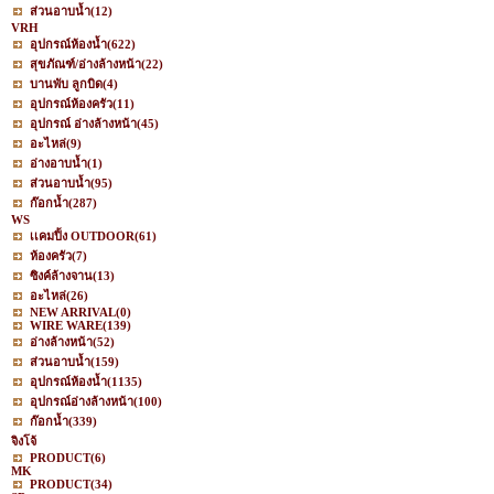
ส่วนอาบน้ำ
(12)
VRH
อุปกรณ์ห้องน้ำ
(622)
สุขภัณฑ์/อ่างล้างหน้า
(22)
บานพับ ลูกบิด
(4)
อุปกรณ์ห้องครัว
(11)
อุปกรณ์ อ่างล้างหน้า
(45)
อะไหล่
(9)
อ่างอาบน้ำ
(1)
ส่วนอาบน้ำ
(95)
ก๊อกน้ำ
(287)
WS
เเคมปิ้ง OUTDOOR
(61)
ห้องครัว
(7)
ซิงค์ล้างจาน
(13)
อะไหล่
(26)
NEW ARRIVAL
(0)
WIRE WARE
(139)
อ่างล้างหน้า
(52)
ส่วนอาบน้ำ
(159)
อุปกรณ์ห้องน้ำ
(1135)
อุปกรณ์อ่างล้างหน้า
(100)
ก๊อกน้ำ
(339)
จิงโจ้
PRODUCT
(6)
MK
PRODUCT
(34)