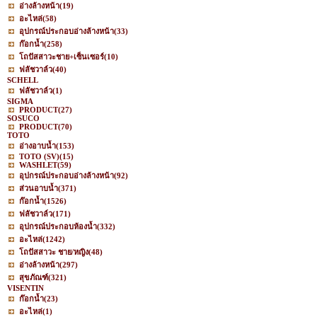
อ่างล้างหน้า
(19)
อะไหล่
(58)
อุปกรณ์ประกอบอ่างล้างหน้า
(33)
ก๊อกน้ำ
(258)
โถปัสสาวะชาย+เซ็นเซอร์
(10)
ฟลัชวาล์ว
(40)
SCHELL
ฟลัชวาล์ว
(1)
SIGMA
PRODUCT
(27)
SOSUCO
PRODUCT
(70)
TOTO
อ่างอาบน้ำ
(153)
TOTO (SV)
(15)
WASHLET
(59)
อุปกรณ์ประกอบอ่างล้างหน้า
(92)
ส่วนอาบน้ำ
(371)
ก๊อกน้ำ
(1526)
ฟลัชวาล์ว
(171)
อุปกรณ์ประกอบห้องน้ำ
(332)
อะไหล่
(1242)
โถปัสสาวะ ชาย/หญิง
(48)
อ่างล้างหน้า
(297)
สุขภัณฑ์
(321)
VISENTIN
ก๊อกน้ำ
(23)
อะไหล่
(1)