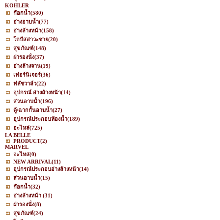
KOHLER
ก๊อกน้ำ
(580)
อ่างอาบน้ำ
(77)
อ่างล้างหน้า
(158)
โถปัสสาวะชาย
(20)
สุขภัณฑ์
(148)
ฝารองนั่ง
(37)
อ่างล้างจาน
(19)
เฟอร์นิเจอร์
(36)
ฟลัชวาล์ว
(22)
อุปกรณ์ อ่างล้างหน้า
(14)
ส่วนอาบน้ำ
(196)
ตู้/ฉากกั้นอาบน้ำ
(27)
อุปกรณ์ประกอบห้องน้ำ
(189)
อะไหล่
(725)
LA BELLE
PRODUCT
(2)
MARVEL
อะไหล่
(0)
NEW ARRIVAL
(11)
อุปกรณ์ประกอบอ่างล้างหน้า
(14)
ส่วนอาบน้ำ
(15)
ก๊อกน้ำ
(32)
อ่างล้างหน้า
(31)
ฝารองนั่ง
(8)
สุขภัณฑ์
(24)