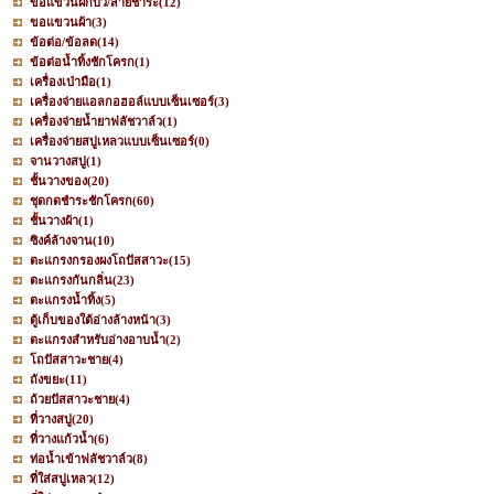
ขอแขวนฝักบัว/สายชำระ
(12)
ขอแขวนผ้า
(3)
ข้อต่อ/ข้อลด
(14)
ข้อต่อน้ำทิ้งชักโครก
(1)
เครื่องเป่ามือ
(1)
เครื่องจ่ายแอลกอฮอล์แบบเซ็นเซอร์
(3)
เครื่องจ่ายน้ำยาฟลัชวาล์ว
(1)
เครื่องจ่ายสบู่เหลวแบบเซ็นเซอร์
(0)
จานวางสบู่
(1)
ชั้นวางของ
(20)
ชุดกดชำระชักโครก
(60)
ชั้นวางผ้า
(1)
ซิงค์ล้างจาน
(10)
ตะแกรงกรองผงโถปัสสาวะ
(15)
ตะแกรงกันกลิ่น
(23)
ตะแกรงน้ำทิ้ง
(5)
ตู้เก็บของใต้อ่างล้างหน้า
(3)
ตะแกรงสำหรับอ่างอาบน้ำ
(2)
โถปัสสาวะชาย
(4)
ถังขยะ
(11)
ถ้วยปัสสาวะชาย
(4)
ที่วางสบู่
(20)
ที่วางแก้วน้ำ
(6)
ท่อน้ำเข้าฟลัชวาล์ว
(8)
ที่ใส่สบู่เหลว
(12)