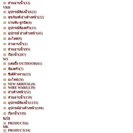
ส่วนอาบน้ำ
(12)
VRH
อุปกรณ์ห้องน้ำ
(622)
สุขภัณฑ์/อ่างล้างหน้า
(22)
บานพับ ลูกบิด
(4)
อุปกรณ์ห้องครัว
(11)
อุปกรณ์ อ่างล้างหน้า
(45)
อะไหล่
(9)
อ่างอาบน้ำ
(1)
ส่วนอาบน้ำ
(95)
ก๊อกน้ำ
(287)
WS
เเคมปิ้ง OUTDOOR
(61)
ห้องครัว
(7)
ซิงค์ล้างจาน
(13)
อะไหล่
(26)
NEW ARRIVAL
(0)
WIRE WARE
(139)
อ่างล้างหน้า
(52)
ส่วนอาบน้ำ
(159)
อุปกรณ์ห้องน้ำ
(1135)
อุปกรณ์อ่างล้างหน้า
(100)
ก๊อกน้ำ
(339)
จิงโจ้
PRODUCT
(6)
MK
PRODUCT
(34)