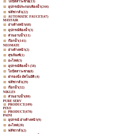
โถปัสสาวะชาย
(13)
อุปกรณ์ประกอบห้องน้ำ
(244)
ฟลัชวาล์ว
(22)
AUTOMATIC FAUCET
(47)
MAYFAIR
อ่างล้างหน้า
(68)
อุปกรณ์ห้องน้ำ
(3)
ส่วนอาบน้ำ
(11)
ก๊อกน้ำ
(141)
NEOMATE
อ่างล้างหน้า
(2)
สุขภัณฑ์
(1)
อะไหล่
(3)
อุปกรณ์ห้องน้ำ
(50)
โถปัสสาวะชาย
(8)
ฝารองนั่ง อัตโนมัติ
(4)
ฟลัชวาล์ว
(29)
ก๊อกน้ำ
(32)
NIKLES
ส่วนอาบน้ำ
(80)
PURE SERV
PRODUCT
(109)
PIXO
PRODUCT
(470)
PAINI
อุปกรณ์ อ่างล้างหน้า
(9)
อะไหล่
(28)
ฟลัชวาล์ว
(2)