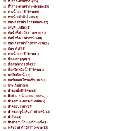
ที่ใส่กระดาษชำระ
(75)
ที่ใส่กระดาษชำระ+ถังขยะ
(23)
ทางน้ำออกชักโครก
(0)
ทางน้ำเข้าชักโครก
(3)
ท่อฟลัชวาล์ว โถสุขภัณฑ์
(42)
เทปพันเกลียว
(5)
ท่อน้ำทิ้งโถปัสสาวะชาย
(21)
ท่อน้ำทิ้งอ่างล้างหน้า
(40)
ท่อฟลัชวาล์วโถปัสสาะชาย
(8)
ท่อชาร์ป
(34)
ทางน้ำออกชักโครก
(1)
น็อต/สกรู/พุก
(7)
น็อตยึดฝารองนั่ง
(10)
น็อตยึดหม้อน้ำชักโครก
(1)
นัตยึดก๊อกน้ำ
(7)
บอร์ดคอนโทรลเซ็นเซอร์
(0)
ประเก็นยาง
(4)
ฝารองนั่งชักโครก
(5)
ฝักบัวอาบน้ำแบบสายอ่อน
(9)
ฝาครอบตะแกรงกันกลิ่น
(5)
ฝาครอบวาล์ว
(27)
ฝาครอบรูน้ำล้นอ่างล้างหน้า
(3)
ฝาส้วม
(4)
ฝักบัวอาบน้ำแบบก้านแข็ง
(1)
ฟลัชวาล์วโถปัสสาวะชาย
(13)