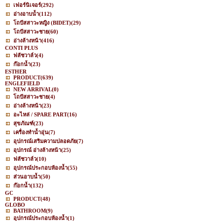
เฟอร์นิเจอร์
(292)
อ่างอาบน้ำ
(112)
โถปัสสาวะหญิง (BIDET)
(29)
โถปัสสาวะชาย
(60)
อ่างล้างหน้า
(416)
CONTI PLUS
ฟลัชวาล์ว
(4)
ก๊อกน้ำ
(23)
ESTHER
PRODUCT
(639)
ENGLEFIELD
NEW ARRIVAL
(0)
โถปัสสาวะชาย
(4)
อ่างล้างหน้า
(23)
อะไหล่ / SPARE PART
(16)
สุขภัณฑ์
(23)
เครื่องทำน้ำอุ่น
(7)
อุปกรณ์เสริมความปลอดภัย
(7)
อุปกรณ์ อ่างล้างหน้า
(25)
ฟลัชวาล์ว
(10)
อุปกรณ์ประกอบห้องน้ำ
(55)
ส่วนอาบน้ำ
(50)
ก๊อกน้ำ
(132)
GC
PRODUCT
(48)
GLOBO
BATHROOM
(9)
อุปกรณ์ประกอบห้องน้ำ
(1)