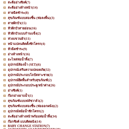
สะดืออ่างซิงค์
(7)
สะดืออ่างล้างหน้า
(14)
สายฉีดชำระ
(8)
สุขภัณฑ์แบบสองชิ้น (ท่อลงพื้น)
(3)
สายฝักบัว
(15)
หัวฝักบัวสายอ่อน
(16)
หัวฝักบัวแบบก้านแข็ง
(2)
ห่วงแขวนผ้า
(11)
หน้าแปลนติดตั้งชักโครก
(4)
หัวฉีดชำระ
(9)
อ่างล้างหน้า
(16)
อะไหล่ท่อน้ำทิ้ง
(7)
อุปกรณ์ห้องน้ำ (SET)
(6)
อุปกรณ์เสริมความปลอดภัย
(32)
อุปกรณ์ประกอบโถปัสสาะชาย
(3)
อุปกรณ์ยึดพื้นสำหรับสุขภัณฑ์
(2)
อุปกรณ์ประกอบประตู/หน้าต่าง
(26)
อ่างซิงค์
(1)
ก๊อกอ่างอาบน้ำ
(1)
สุขภัณฑ์แบบฟลัชวาล์ว
(2)
สุขภัณฑ์แบบสองชิ้น (ท่อออกผนัง)
(2)
อุปกรณ์หม้อน้ำชักโครก
(2)
สะดืออ่างล้างหน้าพร้อมท่อน้ำทิ้ง
(34)
ก๊อกซิงค์ แบบติดผนัง
(14)
BABY CHANGE STATION
(7)