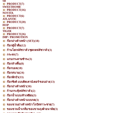
SB
PRODUCT
(7)
SWEETHOME
PRODUCT
(16)
NOVITA
PRODUCT
(6)
ATLANTIC
PRODUCT
(20)
HOP
PRODUCT
(7)
TIGER
PRODUCT
(26)
IMP / PROMOTION
ก๊อกอ่างล้างหน้า (SET)
(18)
ก๊อกตู้น้ำดื่ม
(12)
ก้านโยกฟลัชวาล์ว/ชุดกดฟลัชวาล์ว
(3)
กระจก
(7)
แกนกระดาษชำระ
(3)
ก๊อกล้างพื้น
(8)
ก๊อกบอล
(18)
ก๊อกสนาม
(24)
ก๊อกฝักบัว
(33)
ก๊อกซิงค์ แบบติดเคาน์เตอร์/ขอบอ่าง
(13)
ก๊อกอ่างล้างหน้า
(30)
ก้านกระทุ้งฟลัชวาล์ว
(2)
ก๊อกน้ำแบบเท้าเหยียบ
(3)
ก๊อกอ่างล้างหน้าแบบกด
(3)
ขอแขวนอ่างล้างหน้า/โถปัสสาวะชาย
(7)
ขอแขวนน้ำเกลือ/ขอแขวนถุงผ้าอนามัย
(3)