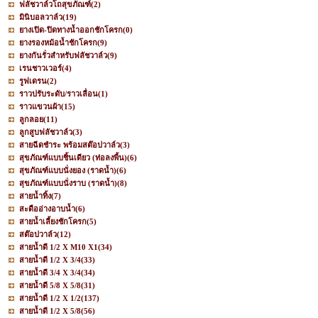
ฟลัชวาล์วโถสุขภัณฑ์
(2)
มินิบอลวาล์ว
(19)
ยางเปิด-ปิดทางน้ำออกชักโครก
(0)
ยางรองหม้อน้ำชักโครก
(9)
ยางกันรั่วสำหรับฟลัชวาล์ว
(9)
เรนชาวเวอร์
(4)
รูฟเดรน
(2)
ราวปรับระดับ/ราวเลื่อน
(1)
ราวแขวนผ้า
(15)
ลูกลอย
(11)
ลูกสูบฟลัชวาล์ว
(3)
สายฉีดชำระ พร้อมสต๊อปวาล์ว
(3)
สุขภัณฑ์แบบชิ้นเดียว (ท่อลงพื้น)
(6)
สุขภัณฑ์แบบนั่งยอง (ราดน้ำ)
(6)
สุขภัณฑ์แบบนั่งราบ (ราดน้ำ)
(8)
สายน้ำทิ้ง
(7)
สะดืออ่างอาบน้ำ
(6)
สายน้ำเลี้ยงชักโครก
(5)
สต๊อปวาล์ว
(12)
สายน้ำดี 1/2 X M10 X1
(34)
สายน้ำดี 1/2 X 3/4
(33)
สายน้ำดี 3/4 X 3/4
(34)
สายน้ำดี 5/8 X 5/8
(31)
สายน้ำดี 1/2 X 1/2
(137)
สายน้ำดี 1/2 X 5/8
(56)