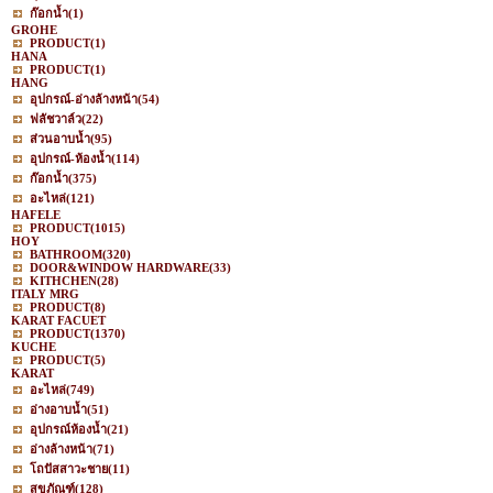
ก๊อกน้ำ
(1)
GROHE
PRODUCT
(1)
HANA
PRODUCT
(1)
HANG
อุปกรณ์-อ่างล้างหน้า
(54)
ฟลัชวาล์ว
(22)
ส่วนอาบน้ำ
(95)
อุปกรณ์-ห้องน้ำ
(114)
ก๊อกน้ำ
(375)
อะไหล่
(121)
HAFELE
PRODUCT
(1015)
HOY
BATHROOM
(320)
DOOR&WINDOW HARDWARE
(33)
KITHCHEN
(28)
ITALY MRG
PRODUCT
(8)
KARAT FACUET
PRODUCT
(1370)
KUCHE
PRODUCT
(5)
KARAT
อะไหล่
(749)
อ่างอาบน้ำ
(51)
อุปกรณ์ห้องน้ำ
(21)
อ่างล้างหน้า
(71)
โถปัสสาวะชาย
(11)
สุขภัณฑ์
(128)