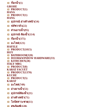
ก๊อกน้ำ
(1)
GROHE
PRODUCT
(1)
HANA
PRODUCT
(1)
HANG
อุปกรณ์-อ่างล้างหน้า
(54)
ฟลัชวาล์ว
(22)
ส่วนอาบน้ำ
(95)
อุปกรณ์-ห้องน้ำ
(114)
ก๊อกน้ำ
(375)
อะไหล่
(121)
HAFELE
PRODUCT
(1015)
HOY
BATHROOM
(320)
DOOR&WINDOW HARDWARE
(33)
KITHCHEN
(28)
ITALY MRG
PRODUCT
(8)
KARAT FACUET
PRODUCT
(1370)
KUCHE
PRODUCT
(5)
KARAT
อะไหล่
(749)
อ่างอาบน้ำ
(51)
อุปกรณ์ห้องน้ำ
(21)
อ่างล้างหน้า
(71)
โถปัสสาวะชาย
(11)
สุขภัณฑ์
(128)