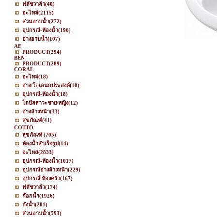
ฟลัชวาล์ว
(40)
อะไหล่
(2115)
ส่วนอาบน้ำ
(272)
อุปกรณ์-ห้องน้ำ
(196)
อ่างอาบน้ำ
(107)
AE
PRODUCT
(294)
BEN
PRODUCT
(289)
CORAL
อะไหล่
(18)
อ่าง/โถเอนกประสงค์
(10)
อุปกรณ์-ห้องน้ำ
(18)
โถปัสสาวะชาย/หญิง
(12)
อ่างล้างหน้า
(33)
สุขภัณฑ์
(41)
COTTO
สุขภัณฑ์
(705)
ห้องน้ำสำเร็จรูป
(14)
อะไหล่
(2833)
อุปกรณ์-ห้องน้ำ
(1017)
อุปกรณ์อ่างล้างหน้า
(229)
อุปกรณ์ ห้องครัว
(167)
ฟลัชวาล์ว
(174)
ก๊อกน้ำ
(1926)
ถังน้ำ
(281)
ส่วนอาบน้ำ
(593)