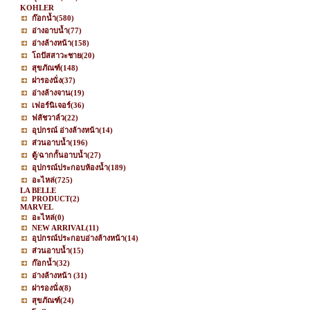
KOHLER
ก๊อกน้ำ
(580)
อ่างอาบน้ำ
(77)
อ่างล้างหน้า
(158)
โถปัสสาวะชาย
(20)
สุขภัณฑ์
(148)
ฝารองนั่ง
(37)
อ่างล้างจาน
(19)
เฟอร์นิเจอร์
(36)
ฟลัชวาล์ว
(22)
อุปกรณ์ อ่างล้างหน้า
(14)
ส่วนอาบน้ำ
(196)
ตู้/ฉากกั้นอาบน้ำ
(27)
อุปกรณ์ประกอบห้องน้ำ
(189)
อะไหล่
(725)
LA BELLE
PRODUCT
(2)
MARVEL
อะไหล่
(0)
NEW ARRIVAL
(11)
อุปกรณ์ประกอบอ่างล้างหน้า
(14)
ส่วนอาบน้ำ
(15)
ก๊อกน้ำ
(32)
อ่างล้างหน้า
(31)
ฝารองนั่ง
(8)
สุขภัณฑ์
(24)