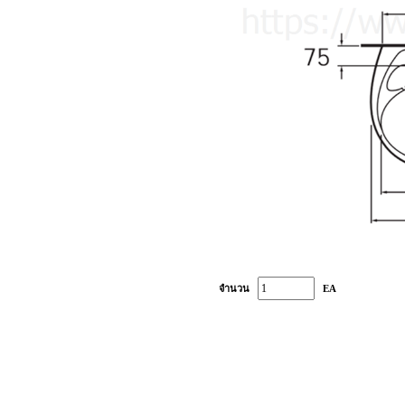
จำนวน
EA