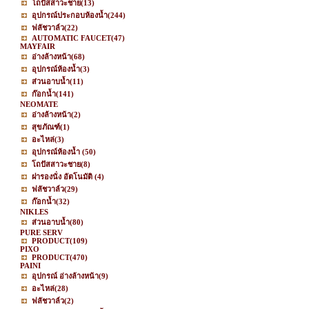
โถปัสสาวะชาย
(13)
อุปกรณ์ประกอบห้องน้ำ
(244)
ฟลัชวาล์ว
(22)
AUTOMATIC FAUCET
(47)
MAYFAIR
อ่างล้างหน้า
(68)
อุปกรณ์ห้องน้ำ
(3)
ส่วนอาบน้ำ
(11)
ก๊อกน้ำ
(141)
NEOMATE
อ่างล้างหน้า
(2)
สุขภัณฑ์
(1)
อะไหล่
(3)
อุปกรณ์ห้องน้ำ
(50)
โถปัสสาวะชาย
(8)
ฝารองนั่ง อัตโนมัติ
(4)
ฟลัชวาล์ว
(29)
ก๊อกน้ำ
(32)
NIKLES
ส่วนอาบน้ำ
(80)
PURE SERV
PRODUCT
(109)
PIXO
PRODUCT
(470)
PAINI
อุปกรณ์ อ่างล้างหน้า
(9)
อะไหล่
(28)
ฟลัชวาล์ว
(2)