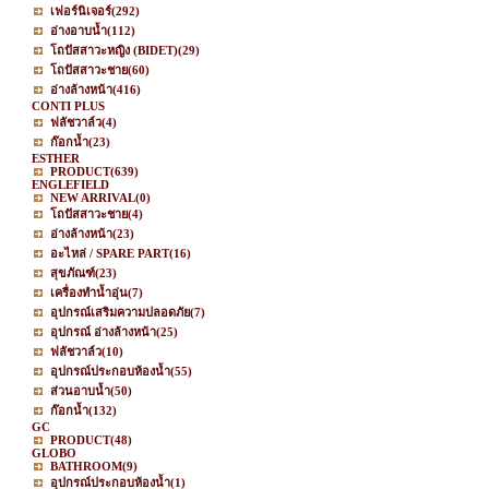
เฟอร์นิเจอร์
(292)
อ่างอาบน้ำ
(112)
โถปัสสาวะหญิง (BIDET)
(29)
โถปัสสาวะชาย
(60)
อ่างล้างหน้า
(416)
CONTI PLUS
ฟลัชวาล์ว
(4)
ก๊อกน้ำ
(23)
ESTHER
PRODUCT
(639)
ENGLEFIELD
NEW ARRIVAL
(0)
โถปัสสาวะชาย
(4)
อ่างล้างหน้า
(23)
อะไหล่ / SPARE PART
(16)
สุขภัณฑ์
(23)
เครื่องทำน้ำอุ่น
(7)
อุปกรณ์เสริมความปลอดภัย
(7)
อุปกรณ์ อ่างล้างหน้า
(25)
ฟลัชวาล์ว
(10)
อุปกรณ์ประกอบห้องน้ำ
(55)
ส่วนอาบน้ำ
(50)
ก๊อกน้ำ
(132)
GC
PRODUCT
(48)
GLOBO
BATHROOM
(9)
อุปกรณ์ประกอบห้องน้ำ
(1)