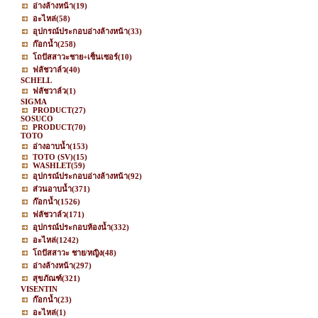
อ่างล้างหน้า
(19)
อะไหล่
(58)
อุปกรณ์ประกอบอ่างล้างหน้า
(33)
ก๊อกน้ำ
(258)
โถปัสสาวะชาย+เซ็นเซอร์
(10)
ฟลัชวาล์ว
(40)
SCHELL
ฟลัชวาล์ว
(1)
SIGMA
PRODUCT
(27)
SOSUCO
PRODUCT
(70)
TOTO
อ่างอาบน้ำ
(153)
TOTO (SV)
(15)
WASHLET
(59)
อุปกรณ์ประกอบอ่างล้างหน้า
(92)
ส่วนอาบน้ำ
(371)
ก๊อกน้ำ
(1526)
ฟลัชวาล์ว
(171)
อุปกรณ์ประกอบห้องน้ำ
(332)
อะไหล่
(1242)
โถปัสสาวะ ชาย/หญิง
(48)
อ่างล้างหน้า
(297)
สุขภัณฑ์
(321)
VISENTIN
ก๊อกน้ำ
(23)
อะไหล่
(1)