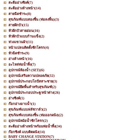
สะดืออ่างซิงค์
(7)
สะดืออ่างล้างหน้า
(14)
สายฉีดชำระ
(8)
สุขภัณฑ์แบบสองชิ้น (ท่อลงพื้น)
(3)
สายฝักบัว
(15)
หัวฝักบัวสายอ่อน
(16)
หัวฝักบัวแบบก้านแข็ง
(2)
ห่วงแขวนผ้า
(11)
หน้าแปลนติดตั้งชักโครก
(4)
หัวฉีดชำระ
(9)
อ่างล้างหน้า
(16)
อะไหล่ท่อน้ำทิ้ง
(7)
อุปกรณ์ห้องน้ำ (SET)
(6)
อุปกรณ์เสริมความปลอดภัย
(32)
อุปกรณ์ประกอบโถปัสสาะชาย
(3)
อุปกรณ์ยึดพื้นสำหรับสุขภัณฑ์
(2)
อุปกรณ์ประกอบประตู/หน้าต่าง
(26)
อ่างซิงค์
(1)
ก๊อกอ่างอาบน้ำ
(1)
สุขภัณฑ์แบบฟลัชวาล์ว
(2)
สุขภัณฑ์แบบสองชิ้น (ท่อออกผนัง)
(2)
อุปกรณ์หม้อน้ำชักโครก
(2)
สะดืออ่างล้างหน้าพร้อมท่อน้ำทิ้ง
(34)
ก๊อกซิงค์ แบบติดผนัง
(14)
BABY CHANGE STATION
(7)