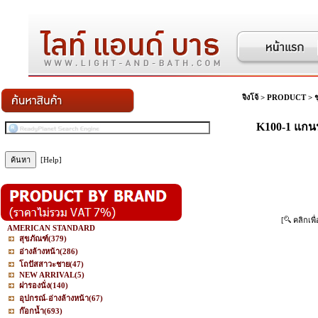
จิงโจ้
>
PRODUCT
>
K100-1 แกน
[Help]
[
คลิกเพื
AMERICAN STANDARD
สุขภัณฑ์
(379)
อ่างล้างหน้า
(286)
โถปัสสาวะชาย
(47)
NEW ARRIVAL
(5)
ฝารองนั่ง
(140)
อุปกรณ์-อ่างล้างหน้า
(67)
ก๊อกน้ำ
(693)