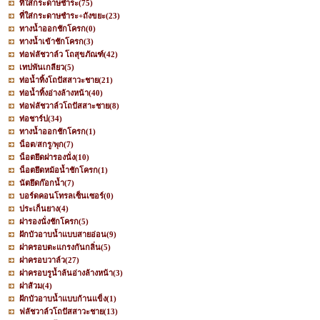
ที่ใส่กระดาษชำระ
(75)
ที่ใส่กระดาษชำระ+ถังขยะ
(23)
ทางน้ำออกชักโครก
(0)
ทางน้ำเข้าชักโครก
(3)
ท่อฟลัชวาล์ว โถสุขภัณฑ์
(42)
เทปพันเกลียว
(5)
ท่อน้ำทิ้งโถปัสสาวะชาย
(21)
ท่อน้ำทิ้งอ่างล้างหน้า
(40)
ท่อฟลัชวาล์วโถปัสสาะชาย
(8)
ท่อชาร์ป
(34)
ทางน้ำออกชักโครก
(1)
น็อต/สกรู/พุก
(7)
น็อตยึดฝารองนั่ง
(10)
น็อตยึดหม้อน้ำชักโครก
(1)
นัตยึดก๊อกน้ำ
(7)
บอร์ดคอนโทรลเซ็นเซอร์
(0)
ประเก็นยาง
(4)
ฝารองนั่งชักโครก
(5)
ฝักบัวอาบน้ำแบบสายอ่อน
(9)
ฝาครอบตะแกรงกันกลิ่น
(5)
ฝาครอบวาล์ว
(27)
ฝาครอบรูน้ำล้นอ่างล้างหน้า
(3)
ฝาส้วม
(4)
ฝักบัวอาบน้ำแบบก้านแข็ง
(1)
ฟลัชวาล์วโถปัสสาวะชาย
(13)