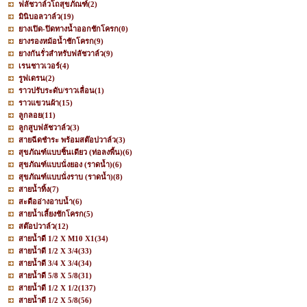
ฟลัชวาล์วโถสุขภัณฑ์
(2)
มินิบอลวาล์ว
(19)
ยางเปิด-ปิดทางน้ำออกชักโครก
(0)
ยางรองหม้อน้ำชักโครก
(9)
ยางกันรั่วสำหรับฟลัชวาล์ว
(9)
เรนชาวเวอร์
(4)
รูฟเดรน
(2)
ราวปรับระดับ/ราวเลื่อน
(1)
ราวแขวนผ้า
(15)
ลูกลอย
(11)
ลูกสูบฟลัชวาล์ว
(3)
สายฉีดชำระ พร้อมสต๊อปวาล์ว
(3)
สุขภัณฑ์แบบชิ้นเดียว (ท่อลงพื้น)
(6)
สุขภัณฑ์แบบนั่งยอง (ราดน้ำ)
(6)
สุขภัณฑ์แบบนั่งราบ (ราดน้ำ)
(8)
สายน้ำทิ้ง
(7)
สะดืออ่างอาบน้ำ
(6)
สายน้ำเลี้ยงชักโครก
(5)
สต๊อปวาล์ว
(12)
สายน้ำดี 1/2 X M10 X1
(34)
สายน้ำดี 1/2 X 3/4
(33)
สายน้ำดี 3/4 X 3/4
(34)
สายน้ำดี 5/8 X 5/8
(31)
สายน้ำดี 1/2 X 1/2
(137)
สายน้ำดี 1/2 X 5/8
(56)