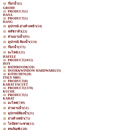
ก๊อกน้ำ
(1)
GROHE
PRODUCT
(1)
HANA
PRODUCT
(1)
HANG
อุปกรณ์-อ่างล้างหน้า
(54)
ฟลัชวาล์ว
(22)
ส่วนอาบน้ำ
(95)
อุปกรณ์-ห้องน้ำ
(114)
ก๊อกน้ำ
(375)
อะไหล่
(121)
HAFELE
PRODUCT
(1015)
HOY
BATHROOM
(320)
DOOR&WINDOW HARDWARE
(33)
KITHCHEN
(28)
ITALY MRG
PRODUCT
(8)
KARAT FACUET
PRODUCT
(1370)
KUCHE
PRODUCT
(5)
KARAT
อะไหล่
(749)
อ่างอาบน้ำ
(51)
อุปกรณ์ห้องน้ำ
(21)
อ่างล้างหน้า
(71)
โถปัสสาวะชาย
(11)
สุขภัณฑ์
(128)