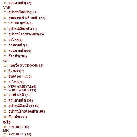
ส่วนอาบน้ำ
(12)
VRH
อุปกรณ์ห้องน้ำ
(622)
สุขภัณฑ์/อ่างล้างหน้า
(22)
บานพับ ลูกบิด
(4)
อุปกรณ์ห้องครัว
(11)
อุปกรณ์ อ่างล้างหน้า
(45)
อะไหล่
(9)
อ่างอาบน้ำ
(1)
ส่วนอาบน้ำ
(95)
ก๊อกน้ำ
(287)
WS
เเคมปิ้ง OUTDOOR
(61)
ห้องครัว
(7)
ซิงค์ล้างจาน
(13)
อะไหล่
(26)
NEW ARRIVAL
(0)
WIRE WARE
(139)
อ่างล้างหน้า
(52)
ส่วนอาบน้ำ
(159)
อุปกรณ์ห้องน้ำ
(1135)
อุปกรณ์อ่างล้างหน้า
(100)
ก๊อกน้ำ
(339)
จิงโจ้
PRODUCT
(6)
MK
PRODUCT
(34)