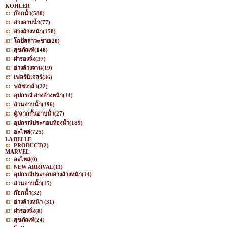
KOHLER
ก๊อกน้ำ
(580)
อ่างอาบน้ำ
(77)
อ่างล้างหน้า
(158)
โถปัสสาวะชาย
(20)
สุขภัณฑ์
(148)
ฝารองนั่ง
(37)
อ่างล้างจาน
(19)
เฟอร์นิเจอร์
(36)
ฟลัชวาล์ว
(22)
อุปกรณ์ อ่างล้างหน้า
(14)
ส่วนอาบน้ำ
(196)
ตู้/ฉากกั้นอาบน้ำ
(27)
อุปกรณ์ประกอบห้องน้ำ
(189)
อะไหล่
(725)
LA BELLE
PRODUCT
(2)
MARVEL
อะไหล่
(0)
NEW ARRIVAL
(11)
อุปกรณ์ประกอบอ่างล้างหน้า
(14)
ส่วนอาบน้ำ
(15)
ก๊อกน้ำ
(32)
อ่างล้างหน้า
(31)
ฝารองนั่ง
(8)
สุขภัณฑ์
(24)