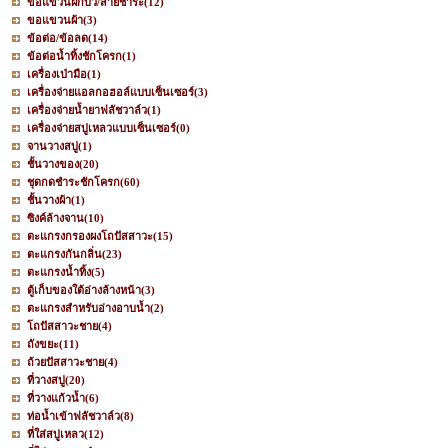
ขอแขวนฝักบัว/สายชำระ
(12)
ขอแขวนผ้า
(3)
ข้อต่อ/ข้อลด
(14)
ข้อต่อน้ำทิ้งชักโครก
(1)
เครื่องเป่ามือ
(1)
เครื่องจ่ายแอลกอฮอล์แบบเซ็นเซอร์
(3)
เครื่องจ่ายน้ำยาฟลัชวาล์ว
(1)
เครื่องจ่ายสบู่เหลวแบบเซ็นเซอร์
(0)
จานวางสบู่
(1)
ชั้นวางของ
(20)
ชุดกดชำระชักโครก
(60)
ชั้นวางผ้า
(1)
ซิงค์ล้างจาน
(10)
ตะแกรงกรองผงโถปัสสาวะ
(15)
ตะแกรงกันกลิ่น
(23)
ตะแกรงน้ำทิ้ง
(5)
ตู้เก็บของใต้อ่างล้างหน้า
(3)
ตะแกรงสำหรับอ่างอาบน้ำ
(2)
โถปัสสาวะชาย
(4)
ถังขยะ
(11)
ถ้วยปัสสาวะชาย
(4)
ที่วางสบู่
(20)
ที่วางแก้วน้ำ
(6)
ท่อน้ำเข้าฟลัชวาล์ว
(8)
ที่ใส่สบู่เหลว
(12)