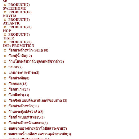
SB
PRODUCT
(7)
SWEETHOME
PRODUCT
(16)
NOVITA
PRODUCT
(6)
ATLANTIC
PRODUCT
(20)
HOP
PRODUCT
(7)
TIGER
PRODUCT
(26)
IMP / PROMOTION
ก๊อกอ่างล้างหน้า (SET)
(18)
ก๊อกตู้น้ำดื่ม
(12)
ก้านโยกฟลัชวาล์ว/ชุดกดฟลัชวาล์ว
(3)
กระจก
(7)
แกนกระดาษชำระ
(3)
ก๊อกล้างพื้น
(8)
ก๊อกบอล
(18)
ก๊อกสนาม
(24)
ก๊อกฝักบัว
(33)
ก๊อกซิงค์ แบบติดเคาน์เตอร์/ขอบอ่าง
(13)
ก๊อกอ่างล้างหน้า
(30)
ก้านกระทุ้งฟลัชวาล์ว
(2)
ก๊อกน้ำแบบเท้าเหยียบ
(3)
ก๊อกอ่างล้างหน้าแบบกด
(3)
ขอแขวนอ่างล้างหน้า/โถปัสสาวะชาย
(7)
ขอแขวนน้ำเกลือ/ขอแขวนถุงผ้าอนามัย
(3)