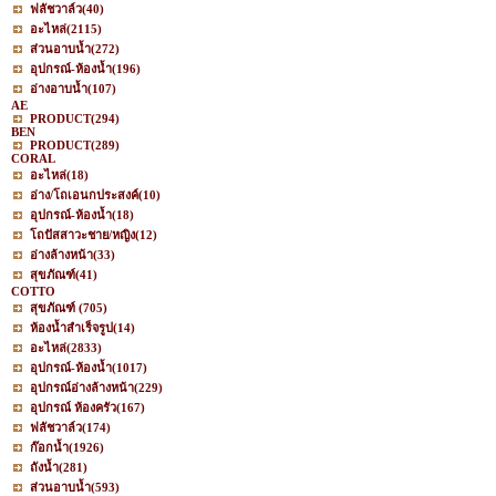
ฟลัชวาล์ว
(40)
อะไหล่
(2115)
ส่วนอาบน้ำ
(272)
อุปกรณ์-ห้องน้ำ
(196)
อ่างอาบน้ำ
(107)
AE
PRODUCT
(294)
BEN
PRODUCT
(289)
CORAL
อะไหล่
(18)
อ่าง/โถเอนกประสงค์
(10)
อุปกรณ์-ห้องน้ำ
(18)
โถปัสสาวะชาย/หญิง
(12)
อ่างล้างหน้า
(33)
สุขภัณฑ์
(41)
COTTO
สุขภัณฑ์
(705)
ห้องน้ำสำเร็จรูป
(14)
อะไหล่
(2833)
อุปกรณ์-ห้องน้ำ
(1017)
อุปกรณ์อ่างล้างหน้า
(229)
อุปกรณ์ ห้องครัว
(167)
ฟลัชวาล์ว
(174)
ก๊อกน้ำ
(1926)
ถังน้ำ
(281)
ส่วนอาบน้ำ
(593)