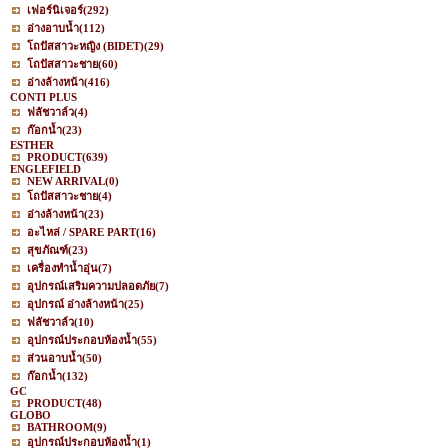
เฟอร์นิเจอร์
(292)
อ่างอาบน้ำ
(112)
โถปัสสาวะหญิง (BIDET)
(29)
โถปัสสาวะชาย
(60)
อ่างล้างหน้า
(416)
CONTI PLUS
ฟลัชวาล์ว
(4)
ก๊อกน้ำ
(23)
ESTHER
PRODUCT
(639)
ENGLEFIELD
NEW ARRIVAL
(0)
โถปัสสาวะชาย
(4)
อ่างล้างหน้า
(23)
อะไหล่ / SPARE PART
(16)
สุขภัณฑ์
(23)
เครื่องทำน้ำอุ่น
(7)
อุปกรณ์เสริมความปลอดภัย
(7)
อุปกรณ์ อ่างล้างหน้า
(25)
ฟลัชวาล์ว
(10)
อุปกรณ์ประกอบห้องน้ำ
(55)
ส่วนอาบน้ำ
(50)
ก๊อกน้ำ
(132)
GC
PRODUCT
(48)
GLOBO
BATHROOM
(9)
อุปกรณ์ประกอบห้องน้ำ
(1)