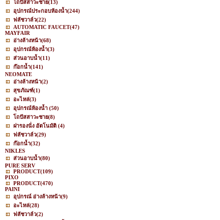
โถปัสสาวะชาย
(13)
อุปกรณ์ประกอบห้องน้ำ
(244)
ฟลัชวาล์ว
(22)
AUTOMATIC FAUCET
(47)
MAYFAIR
อ่างล้างหน้า
(68)
อุปกรณ์ห้องน้ำ
(3)
ส่วนอาบน้ำ
(11)
ก๊อกน้ำ
(141)
NEOMATE
อ่างล้างหน้า
(2)
สุขภัณฑ์
(1)
อะไหล่
(3)
อุปกรณ์ห้องน้ำ
(50)
โถปัสสาวะชาย
(8)
ฝารองนั่ง อัตโนมัติ
(4)
ฟลัชวาล์ว
(29)
ก๊อกน้ำ
(32)
NIKLES
ส่วนอาบน้ำ
(80)
PURE SERV
PRODUCT
(109)
PIXO
PRODUCT
(470)
PAINI
อุปกรณ์ อ่างล้างหน้า
(9)
อะไหล่
(28)
ฟลัชวาล์ว
(2)