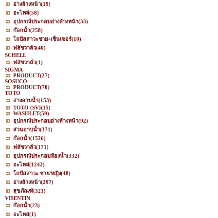
อ่างล้างหน้า
(19)
อะไหล่
(58)
อุปกรณ์ประกอบอ่างล้างหน้า
(33)
ก๊อกน้ำ
(258)
โถปัสสาวะชาย+เซ็นเซอร์
(10)
ฟลัชวาล์ว
(40)
SCHELL
ฟลัชวาล์ว
(1)
SIGMA
PRODUCT
(27)
SOSUCO
PRODUCT
(70)
TOTO
อ่างอาบน้ำ
(153)
TOTO (SV)
(15)
WASHLET
(59)
อุปกรณ์ประกอบอ่างล้างหน้า
(92)
ส่วนอาบน้ำ
(371)
ก๊อกน้ำ
(1526)
ฟลัชวาล์ว
(171)
อุปกรณ์ประกอบห้องน้ำ
(332)
อะไหล่
(1242)
โถปัสสาวะ ชาย/หญิง
(48)
อ่างล้างหน้า
(297)
สุขภัณฑ์
(321)
VISENTIN
ก๊อกน้ำ
(23)
อะไหล่
(1)