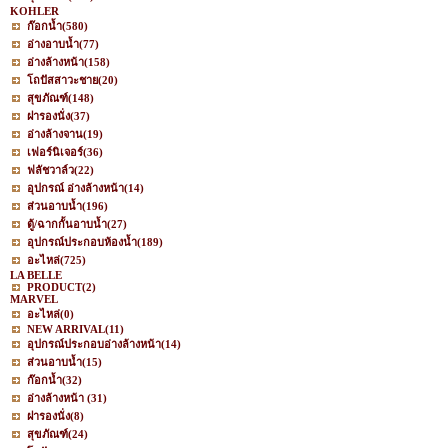
KOHLER
ก๊อกน้ำ
(580)
อ่างอาบน้ำ
(77)
อ่างล้างหน้า
(158)
โถปัสสาวะชาย
(20)
สุขภัณฑ์
(148)
ฝารองนั่ง
(37)
อ่างล้างจาน
(19)
เฟอร์นิเจอร์
(36)
ฟลัชวาล์ว
(22)
อุปกรณ์ อ่างล้างหน้า
(14)
ส่วนอาบน้ำ
(196)
ตู้/ฉากกั้นอาบน้ำ
(27)
อุปกรณ์ประกอบห้องน้ำ
(189)
อะไหล่
(725)
LA BELLE
PRODUCT
(2)
MARVEL
อะไหล่
(0)
NEW ARRIVAL
(11)
อุปกรณ์ประกอบอ่างล้างหน้า
(14)
ส่วนอาบน้ำ
(15)
ก๊อกน้ำ
(32)
อ่างล้างหน้า
(31)
ฝารองนั่ง
(8)
สุขภัณฑ์
(24)