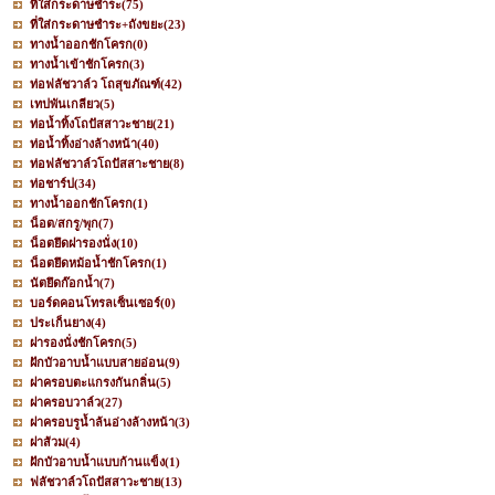
ที่ใส่กระดาษชำระ
(75)
ที่ใส่กระดาษชำระ+ถังขยะ
(23)
ทางน้ำออกชักโครก
(0)
ทางน้ำเข้าชักโครก
(3)
ท่อฟลัชวาล์ว โถสุขภัณฑ์
(42)
เทปพันเกลียว
(5)
ท่อน้ำทิ้งโถปัสสาวะชาย
(21)
ท่อน้ำทิ้งอ่างล้างหน้า
(40)
ท่อฟลัชวาล์วโถปัสสาะชาย
(8)
ท่อชาร์ป
(34)
ทางน้ำออกชักโครก
(1)
น็อต/สกรู/พุก
(7)
น็อตยึดฝารองนั่ง
(10)
น็อตยึดหม้อน้ำชักโครก
(1)
นัตยึดก๊อกน้ำ
(7)
บอร์ดคอนโทรลเซ็นเซอร์
(0)
ประเก็นยาง
(4)
ฝารองนั่งชักโครก
(5)
ฝักบัวอาบน้ำแบบสายอ่อน
(9)
ฝาครอบตะแกรงกันกลิ่น
(5)
ฝาครอบวาล์ว
(27)
ฝาครอบรูน้ำล้นอ่างล้างหน้า
(3)
ฝาส้วม
(4)
ฝักบัวอาบน้ำแบบก้านแข็ง
(1)
ฟลัชวาล์วโถปัสสาวะชาย
(13)