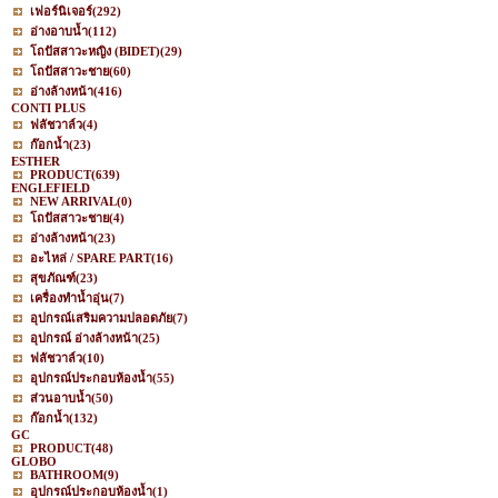
เฟอร์นิเจอร์
(292)
อ่างอาบน้ำ
(112)
โถปัสสาวะหญิง (BIDET)
(29)
โถปัสสาวะชาย
(60)
อ่างล้างหน้า
(416)
CONTI PLUS
ฟลัชวาล์ว
(4)
ก๊อกน้ำ
(23)
ESTHER
PRODUCT
(639)
ENGLEFIELD
NEW ARRIVAL
(0)
โถปัสสาวะชาย
(4)
อ่างล้างหน้า
(23)
อะไหล่ / SPARE PART
(16)
สุขภัณฑ์
(23)
เครื่องทำน้ำอุ่น
(7)
อุปกรณ์เสริมความปลอดภัย
(7)
อุปกรณ์ อ่างล้างหน้า
(25)
ฟลัชวาล์ว
(10)
อุปกรณ์ประกอบห้องน้ำ
(55)
ส่วนอาบน้ำ
(50)
ก๊อกน้ำ
(132)
GC
PRODUCT
(48)
GLOBO
BATHROOM
(9)
อุปกรณ์ประกอบห้องน้ำ
(1)