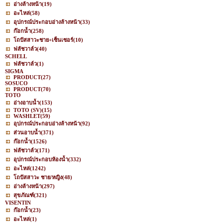
อ่างล้างหน้า
(19)
อะไหล่
(58)
อุปกรณ์ประกอบอ่างล้างหน้า
(33)
ก๊อกน้ำ
(258)
โถปัสสาวะชาย+เซ็นเซอร์
(10)
ฟลัชวาล์ว
(40)
SCHELL
ฟลัชวาล์ว
(1)
SIGMA
PRODUCT
(27)
SOSUCO
PRODUCT
(70)
TOTO
อ่างอาบน้ำ
(153)
TOTO (SV)
(15)
WASHLET
(59)
อุปกรณ์ประกอบอ่างล้างหน้า
(92)
ส่วนอาบน้ำ
(371)
ก๊อกน้ำ
(1526)
ฟลัชวาล์ว
(171)
อุปกรณ์ประกอบห้องน้ำ
(332)
อะไหล่
(1242)
โถปัสสาวะ ชาย/หญิง
(48)
อ่างล้างหน้า
(297)
สุขภัณฑ์
(321)
VISENTIN
ก๊อกน้ำ
(23)
อะไหล่
(1)