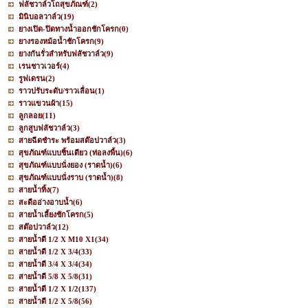
ฟลัชวาล์วโถสุขภัณฑ์
(2)
มินิบอลวาล์ว
(19)
ยางเปิด-ปิดทางน้ำออกชักโครก
(0)
ยางรองหม้อน้ำชักโครก
(9)
ยางกันรั่วสำหรับฟลัชวาล์ว
(9)
เรนชาวเวอร์
(4)
รูฟเดรน
(2)
ราวปรับระดับ/ราวเลื่อน
(1)
ราวแขวนผ้า
(15)
ลูกลอย
(11)
ลูกสูบฟลัชวาล์ว
(3)
สายฉีดชำระ พร้อมสต๊อปวาล์ว
(3)
สุขภัณฑ์แบบชิ้นเดียว (ท่อลงพื้น)
(6)
สุขภัณฑ์แบบนั่งยอง (ราดน้ำ)
(6)
สุขภัณฑ์แบบนั่งราบ (ราดน้ำ)
(8)
สายน้ำทิ้ง
(7)
สะดืออ่างอาบน้ำ
(6)
สายน้ำเลี้ยงชักโครก
(5)
สต๊อปวาล์ว
(12)
สายน้ำดี 1/2 X M10 X1
(34)
สายน้ำดี 1/2 X 3/4
(33)
สายน้ำดี 3/4 X 3/4
(34)
สายน้ำดี 5/8 X 5/8
(31)
สายน้ำดี 1/2 X 1/2
(137)
สายน้ำดี 1/2 X 5/8
(56)