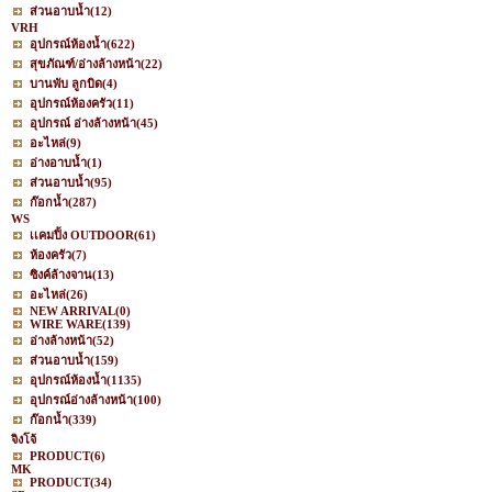
ส่วนอาบน้ำ
(12)
VRH
อุปกรณ์ห้องน้ำ
(622)
สุขภัณฑ์/อ่างล้างหน้า
(22)
บานพับ ลูกบิด
(4)
อุปกรณ์ห้องครัว
(11)
อุปกรณ์ อ่างล้างหน้า
(45)
อะไหล่
(9)
อ่างอาบน้ำ
(1)
ส่วนอาบน้ำ
(95)
ก๊อกน้ำ
(287)
WS
เเคมปิ้ง OUTDOOR
(61)
ห้องครัว
(7)
ซิงค์ล้างจาน
(13)
อะไหล่
(26)
NEW ARRIVAL
(0)
WIRE WARE
(139)
อ่างล้างหน้า
(52)
ส่วนอาบน้ำ
(159)
อุปกรณ์ห้องน้ำ
(1135)
อุปกรณ์อ่างล้างหน้า
(100)
ก๊อกน้ำ
(339)
จิงโจ้
PRODUCT
(6)
MK
PRODUCT
(34)