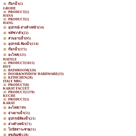
ก๊อกน้ำ
(1)
GROHE
PRODUCT
(1)
HANA
PRODUCT
(1)
HANG
อุปกรณ์-อ่างล้างหน้า
(54)
ฟลัชวาล์ว
(22)
ส่วนอาบน้ำ
(95)
อุปกรณ์-ห้องน้ำ
(114)
ก๊อกน้ำ
(375)
อะไหล่
(121)
HAFELE
PRODUCT
(1015)
HOY
BATHROOM
(320)
DOOR&WINDOW HARDWARE
(33)
KITHCHEN
(28)
ITALY MRG
PRODUCT
(8)
KARAT FACUET
PRODUCT
(1370)
KUCHE
PRODUCT
(5)
KARAT
อะไหล่
(749)
อ่างอาบน้ำ
(51)
อุปกรณ์ห้องน้ำ
(21)
อ่างล้างหน้า
(71)
โถปัสสาวะชาย
(11)
สุขภัณฑ์
(128)