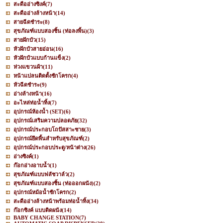
สะดืออ่างซิงค์
(7)
สะดืออ่างล้างหน้า
(14)
สายฉีดชำระ
(8)
สุขภัณฑ์แบบสองชิ้น (ท่อลงพื้น)
(3)
สายฝักบัว
(15)
หัวฝักบัวสายอ่อน
(16)
หัวฝักบัวแบบก้านแข็ง
(2)
ห่วงแขวนผ้า
(11)
หน้าแปลนติดตั้งชักโครก
(4)
หัวฉีดชำระ
(9)
อ่างล้างหน้า
(16)
อะไหล่ท่อน้ำทิ้ง
(7)
อุปกรณ์ห้องน้ำ (SET)
(6)
อุปกรณ์เสริมความปลอดภัย
(32)
อุปกรณ์ประกอบโถปัสสาะชาย
(3)
อุปกรณ์ยึดพื้นสำหรับสุขภัณฑ์
(2)
อุปกรณ์ประกอบประตู/หน้าต่าง
(26)
อ่างซิงค์
(1)
ก๊อกอ่างอาบน้ำ
(1)
สุขภัณฑ์แบบฟลัชวาล์ว
(2)
สุขภัณฑ์แบบสองชิ้น (ท่อออกผนัง)
(2)
อุปกรณ์หม้อน้ำชักโครก
(2)
สะดืออ่างล้างหน้าพร้อมท่อน้ำทิ้ง
(34)
ก๊อกซิงค์ แบบติดผนัง
(14)
BABY CHANGE STATION
(7)