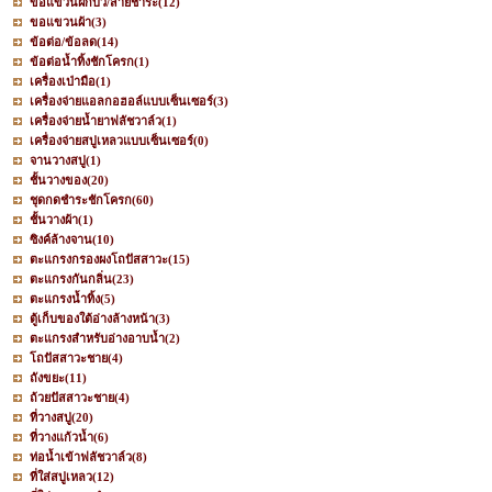
ขอแขวนฝักบัว/สายชำระ
(12)
ขอแขวนผ้า
(3)
ข้อต่อ/ข้อลด
(14)
ข้อต่อน้ำทิ้งชักโครก
(1)
เครื่องเป่ามือ
(1)
เครื่องจ่ายแอลกอฮอล์แบบเซ็นเซอร์
(3)
เครื่องจ่ายน้ำยาฟลัชวาล์ว
(1)
เครื่องจ่ายสบู่เหลวแบบเซ็นเซอร์
(0)
จานวางสบู่
(1)
ชั้นวางของ
(20)
ชุดกดชำระชักโครก
(60)
ชั้นวางผ้า
(1)
ซิงค์ล้างจาน
(10)
ตะแกรงกรองผงโถปัสสาวะ
(15)
ตะแกรงกันกลิ่น
(23)
ตะแกรงน้ำทิ้ง
(5)
ตู้เก็บของใต้อ่างล้างหน้า
(3)
ตะแกรงสำหรับอ่างอาบน้ำ
(2)
โถปัสสาวะชาย
(4)
ถังขยะ
(11)
ถ้วยปัสสาวะชาย
(4)
ที่วางสบู่
(20)
ที่วางแก้วน้ำ
(6)
ท่อน้ำเข้าฟลัชวาล์ว
(8)
ที่ใส่สบู่เหลว
(12)