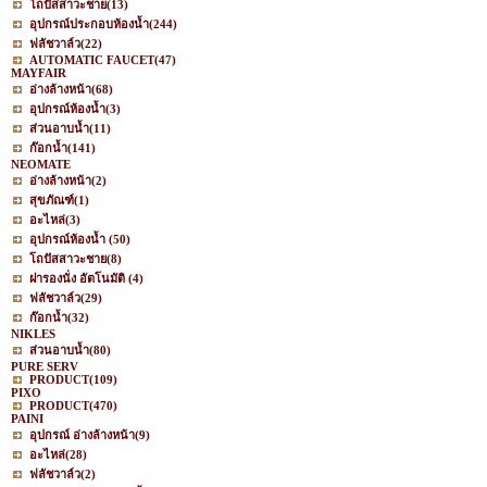
โถปัสสาวะชาย
(13)
อุปกรณ์ประกอบห้องน้ำ
(244)
ฟลัชวาล์ว
(22)
AUTOMATIC FAUCET
(47)
MAYFAIR
อ่างล้างหน้า
(68)
อุปกรณ์ห้องน้ำ
(3)
ส่วนอาบน้ำ
(11)
ก๊อกน้ำ
(141)
NEOMATE
อ่างล้างหน้า
(2)
สุขภัณฑ์
(1)
อะไหล่
(3)
อุปกรณ์ห้องน้ำ
(50)
โถปัสสาวะชาย
(8)
ฝารองนั่ง อัตโนมัติ
(4)
ฟลัชวาล์ว
(29)
ก๊อกน้ำ
(32)
NIKLES
ส่วนอาบน้ำ
(80)
PURE SERV
PRODUCT
(109)
PIXO
PRODUCT
(470)
PAINI
อุปกรณ์ อ่างล้างหน้า
(9)
อะไหล่
(28)
ฟลัชวาล์ว
(2)