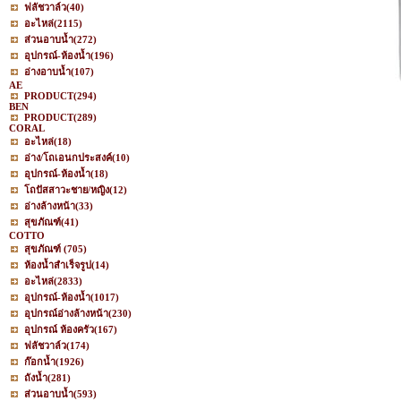
ฟลัชวาล์ว
(40)
อะไหล่
(2115)
ส่วนอาบน้ำ
(272)
อุปกรณ์-ห้องน้ำ
(196)
อ่างอาบน้ำ
(107)
AE
PRODUCT
(294)
BEN
PRODUCT
(289)
CORAL
อะไหล่
(18)
อ่าง/โถเอนกประสงค์
(10)
อุปกรณ์-ห้องน้ำ
(18)
โถปัสสาวะชาย/หญิง
(12)
อ่างล้างหน้า
(33)
สุขภัณฑ์
(41)
COTTO
สุขภัณฑ์
(705)
ห้องน้ำสำเร็จรูป
(14)
อะไหล่
(2833)
อุปกรณ์-ห้องน้ำ
(1017)
อุปกรณ์อ่างล้างหน้า
(230)
อุปกรณ์ ห้องครัว
(167)
ฟลัชวาล์ว
(174)
ก๊อกน้ำ
(1926)
ถังน้ำ
(281)
ส่วนอาบน้ำ
(593)