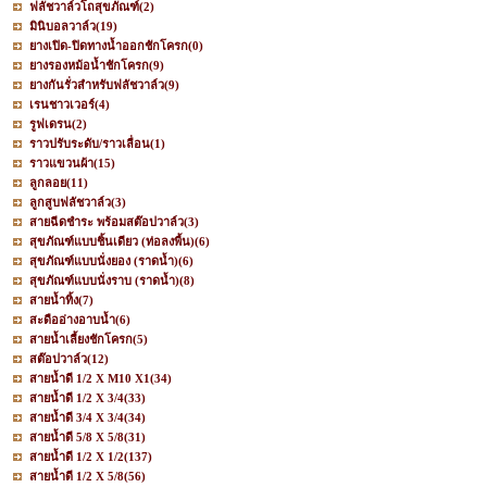
ฟลัชวาล์วโถสุขภัณฑ์
(2)
มินิบอลวาล์ว
(19)
ยางเปิด-ปิดทางน้ำออกชักโครก
(0)
ยางรองหม้อน้ำชักโครก
(9)
ยางกันรั่วสำหรับฟลัชวาล์ว
(9)
เรนชาวเวอร์
(4)
รูฟเดรน
(2)
ราวปรับระดับ/ราวเลื่อน
(1)
ราวแขวนผ้า
(15)
ลูกลอย
(11)
ลูกสูบฟลัชวาล์ว
(3)
สายฉีดชำระ พร้อมสต๊อปวาล์ว
(3)
สุขภัณฑ์แบบชิ้นเดียว (ท่อลงพื้น)
(6)
สุขภัณฑ์แบบนั่งยอง (ราดน้ำ)
(6)
สุขภัณฑ์แบบนั่งราบ (ราดน้ำ)
(8)
สายน้ำทิ้ง
(7)
สะดืออ่างอาบน้ำ
(6)
สายน้ำเลี้ยงชักโครก
(5)
สต๊อปวาล์ว
(12)
สายน้ำดี 1/2 X M10 X1
(34)
สายน้ำดี 1/2 X 3/4
(33)
สายน้ำดี 3/4 X 3/4
(34)
สายน้ำดี 5/8 X 5/8
(31)
สายน้ำดี 1/2 X 1/2
(137)
สายน้ำดี 1/2 X 5/8
(56)