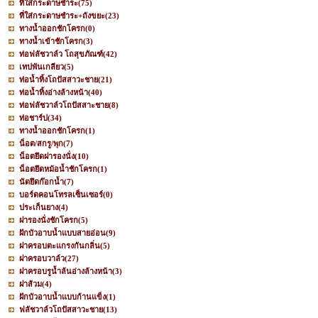
ที่ใส่กระดาษชำระ
(75)
ที่ใส่กระดาษชำระ+ถังขยะ
(23)
ทางน้ำออกชักโครก
(0)
ทางน้ำเข้าชักโครก
(3)
ท่อฟลัชวาล์ว โถสุขภัณฑ์
(42)
เทปพันเกลียว
(5)
ท่อน้ำทิ้งโถปัสสาวะชาย
(21)
ท่อน้ำทิ้งอ่างล้างหน้า
(40)
ท่อฟลัชวาล์วโถปัสสาะชาย
(8)
ท่อชาร์ป
(34)
ทางน้ำออกชักโครก
(1)
น็อต/สกรู/พุก
(7)
น็อตยึดฝารองนั่ง
(10)
น็อตยึดหม้อน้ำชักโครก
(1)
นัตยึดก๊อกน้ำ
(7)
บอร์ดคอนโทรลเซ็นเซอร์
(0)
ประเก็นยาง
(4)
ฝารองนั่งชักโครก
(5)
ฝักบัวอาบน้ำแบบสายอ่อน
(9)
ฝาครอบตะแกรงกันกลิ่น
(5)
ฝาครอบวาล์ว
(27)
ฝาครอบรูน้ำล้นอ่างล้างหน้า
(3)
ฝาส้วม
(4)
ฝักบัวอาบน้ำแบบก้านแข็ง
(1)
ฟลัชวาล์วโถปัสสาวะชาย
(13)