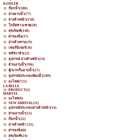
KOHLER
ก๊อกน้ำ
(580)
อ่างอาบน้ำ
(77)
อ่างล้างหน้า
(158)
โถปัสสาวะชาย
(20)
สุขภัณฑ์
(148)
ฝารองนั่ง
(37)
อ่างล้างจาน
(19)
เฟอร์นิเจอร์
(36)
ฟลัชวาล์ว
(22)
อุปกรณ์ อ่างล้างหน้า
(14)
ส่วนอาบน้ำ
(196)
ตู้/ฉากกั้นอาบน้ำ
(27)
อุปกรณ์ประกอบห้องน้ำ
(189)
อะไหล่
(725)
LA BELLE
PRODUCT
(2)
MARVEL
อะไหล่
(0)
NEW ARRIVAL
(11)
อุปกรณ์ประกอบอ่างล้างหน้า
(14)
ส่วนอาบน้ำ
(15)
ก๊อกน้ำ
(32)
อ่างล้างหน้า
(31)
ฝารองนั่ง
(8)
สุขภัณฑ์
(24)