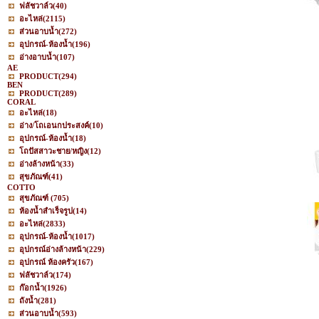
ฟลัชวาล์ว
(40)
อะไหล่
(2115)
ส่วนอาบน้ำ
(272)
อุปกรณ์-ห้องน้ำ
(196)
อ่างอาบน้ำ
(107)
AE
PRODUCT
(294)
BEN
PRODUCT
(289)
CORAL
อะไหล่
(18)
อ่าง/โถเอนกประสงค์
(10)
อุปกรณ์-ห้องน้ำ
(18)
โถปัสสาวะชาย/หญิง
(12)
อ่างล้างหน้า
(33)
สุขภัณฑ์
(41)
COTTO
สุขภัณฑ์
(705)
ห้องน้ำสำเร็จรูป
(14)
อะไหล่
(2833)
อุปกรณ์-ห้องน้ำ
(1017)
อุปกรณ์อ่างล้างหน้า
(229)
อุปกรณ์ ห้องครัว
(167)
ฟลัชวาล์ว
(174)
ก๊อกน้ำ
(1926)
ถังน้ำ
(281)
ส่วนอาบน้ำ
(593)