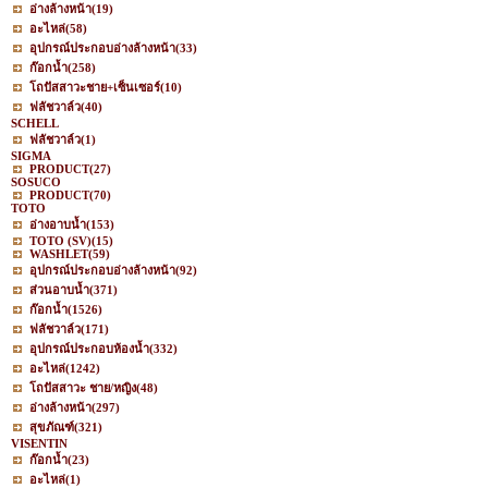
อ่างล้างหน้า
(19)
อะไหล่
(58)
อุปกรณ์ประกอบอ่างล้างหน้า
(33)
ก๊อกน้ำ
(258)
โถปัสสาวะชาย+เซ็นเซอร์
(10)
ฟลัชวาล์ว
(40)
SCHELL
ฟลัชวาล์ว
(1)
SIGMA
PRODUCT
(27)
SOSUCO
PRODUCT
(70)
TOTO
อ่างอาบน้ำ
(153)
TOTO (SV)
(15)
WASHLET
(59)
อุปกรณ์ประกอบอ่างล้างหน้า
(92)
ส่วนอาบน้ำ
(371)
ก๊อกน้ำ
(1526)
ฟลัชวาล์ว
(171)
อุปกรณ์ประกอบห้องน้ำ
(332)
อะไหล่
(1242)
โถปัสสาวะ ชาย/หญิง
(48)
อ่างล้างหน้า
(297)
สุขภัณฑ์
(321)
VISENTIN
ก๊อกน้ำ
(23)
อะไหล่
(1)