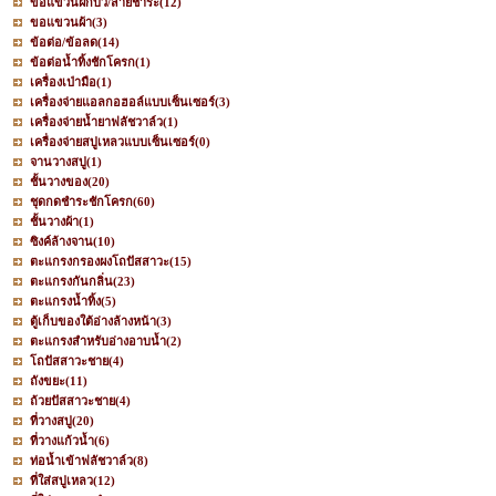
ขอแขวนฝักบัว/สายชำระ
(12)
ขอแขวนผ้า
(3)
ข้อต่อ/ข้อลด
(14)
ข้อต่อน้ำทิ้งชักโครก
(1)
เครื่องเป่ามือ
(1)
เครื่องจ่ายแอลกอฮอล์แบบเซ็นเซอร์
(3)
เครื่องจ่ายน้ำยาฟลัชวาล์ว
(1)
เครื่องจ่ายสบู่เหลวแบบเซ็นเซอร์
(0)
จานวางสบู่
(1)
ชั้นวางของ
(20)
ชุดกดชำระชักโครก
(60)
ชั้นวางผ้า
(1)
ซิงค์ล้างจาน
(10)
ตะแกรงกรองผงโถปัสสาวะ
(15)
ตะแกรงกันกลิ่น
(23)
ตะแกรงน้ำทิ้ง
(5)
ตู้เก็บของใต้อ่างล้างหน้า
(3)
ตะแกรงสำหรับอ่างอาบน้ำ
(2)
โถปัสสาวะชาย
(4)
ถังขยะ
(11)
ถ้วยปัสสาวะชาย
(4)
ที่วางสบู่
(20)
ที่วางแก้วน้ำ
(6)
ท่อน้ำเข้าฟลัชวาล์ว
(8)
ที่ใส่สบู่เหลว
(12)