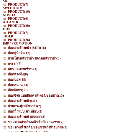
SB
PRODUCT
(7)
SWEETHOME
PRODUCT
(16)
NOVITA
PRODUCT
(6)
ATLANTIC
PRODUCT
(20)
HOP
PRODUCT
(7)
TIGER
PRODUCT
(26)
IMP / PROMOTION
ก๊อกอ่างล้างหน้า (SET)
(18)
ก๊อกตู้น้ำดื่ม
(12)
ก้านโยกฟลัชวาล์ว/ชุดกดฟลัชวาล์ว
(3)
กระจก
(7)
แกนกระดาษชำระ
(3)
ก๊อกล้างพื้น
(8)
ก๊อกบอล
(18)
ก๊อกสนาม
(24)
ก๊อกฝักบัว
(33)
ก๊อกซิงค์ แบบติดเคาน์เตอร์/ขอบอ่าง
(13)
ก๊อกอ่างล้างหน้า
(30)
ก้านกระทุ้งฟลัชวาล์ว
(2)
ก๊อกน้ำแบบเท้าเหยียบ
(3)
ก๊อกอ่างล้างหน้าแบบกด
(3)
ขอแขวนอ่างล้างหน้า/โถปัสสาวะชาย
(7)
ขอแขวนน้ำเกลือ/ขอแขวนถุงผ้าอนามัย
(3)