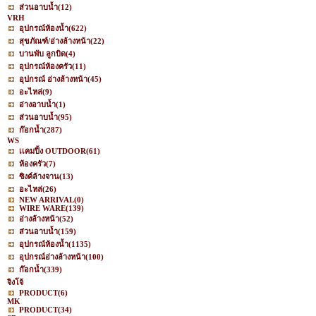
ส่วนอาบน้ำ
(12)
VRH
อุปกรณ์ห้องน้ำ
(622)
สุขภัณฑ์/อ่างล้างหน้า
(22)
บานพับ ลูกบิด
(4)
อุปกรณ์ห้องครัว
(11)
อุปกรณ์ อ่างล้างหน้า
(45)
อะไหล่
(9)
อ่างอาบน้ำ
(1)
ส่วนอาบน้ำ
(95)
ก๊อกน้ำ
(287)
WS
เเคมปิ้ง OUTDOOR
(61)
ห้องครัว
(7)
ซิงค์ล้างจาน
(13)
อะไหล่
(26)
NEW ARRIVAL
(0)
WIRE WARE
(139)
อ่างล้างหน้า
(52)
ส่วนอาบน้ำ
(159)
อุปกรณ์ห้องน้ำ
(1135)
อุปกรณ์อ่างล้างหน้า
(100)
ก๊อกน้ำ
(339)
จิงโจ้
PRODUCT
(6)
MK
PRODUCT
(34)