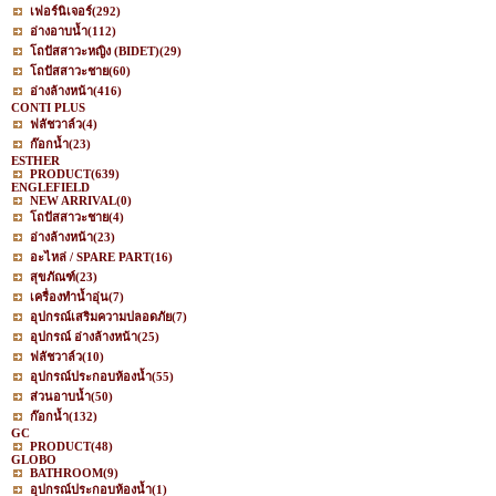
เฟอร์นิเจอร์
(292)
อ่างอาบน้ำ
(112)
โถปัสสาวะหญิง (BIDET)
(29)
โถปัสสาวะชาย
(60)
อ่างล้างหน้า
(416)
CONTI PLUS
ฟลัชวาล์ว
(4)
ก๊อกน้ำ
(23)
ESTHER
PRODUCT
(639)
ENGLEFIELD
NEW ARRIVAL
(0)
โถปัสสาวะชาย
(4)
อ่างล้างหน้า
(23)
อะไหล่ / SPARE PART
(16)
สุขภัณฑ์
(23)
เครื่องทำน้ำอุ่น
(7)
อุปกรณ์เสริมความปลอดภัย
(7)
อุปกรณ์ อ่างล้างหน้า
(25)
ฟลัชวาล์ว
(10)
อุปกรณ์ประกอบห้องน้ำ
(55)
ส่วนอาบน้ำ
(50)
ก๊อกน้ำ
(132)
GC
PRODUCT
(48)
GLOBO
BATHROOM
(9)
อุปกรณ์ประกอบห้องน้ำ
(1)