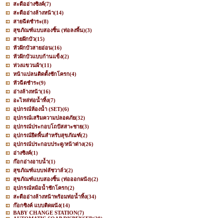
สะดืออ่างซิงค์
(7)
สะดืออ่างล้างหน้า
(14)
สายฉีดชำระ
(8)
สุขภัณฑ์แบบสองชิ้น (ท่อลงพื้น)
(3)
สายฝักบัว
(15)
หัวฝักบัวสายอ่อน
(16)
หัวฝักบัวแบบก้านแข็ง
(2)
ห่วงแขวนผ้า
(11)
หน้าแปลนติดตั้งชักโครก
(4)
หัวฉีดชำระ
(9)
อ่างล้างหน้า
(16)
อะไหล่ท่อน้ำทิ้ง
(7)
อุปกรณ์ห้องน้ำ (SET)
(6)
อุปกรณ์เสริมความปลอดภัย
(32)
อุปกรณ์ประกอบโถปัสสาะชาย
(3)
อุปกรณ์ยึดพื้นสำหรับสุขภัณฑ์
(2)
อุปกรณ์ประกอบประตู/หน้าต่าง
(26)
อ่างซิงค์
(1)
ก๊อกอ่างอาบน้ำ
(1)
สุขภัณฑ์แบบฟลัชวาล์ว
(2)
สุขภัณฑ์แบบสองชิ้น (ท่อออกผนัง)
(2)
อุปกรณ์หม้อน้ำชักโครก
(2)
สะดืออ่างล้างหน้าพร้อมท่อน้ำทิ้ง
(34)
ก๊อกซิงค์ แบบติดผนัง
(14)
BABY CHANGE STATION
(7)