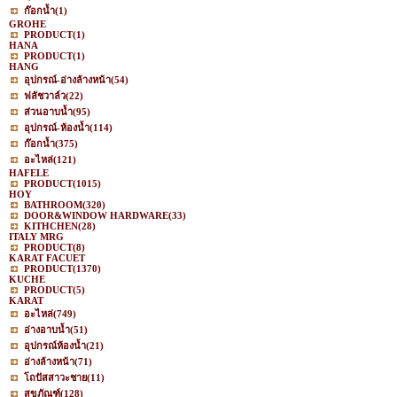
ก๊อกน้ำ
(1)
GROHE
PRODUCT
(1)
HANA
PRODUCT
(1)
HANG
อุปกรณ์-อ่างล้างหน้า
(54)
ฟลัชวาล์ว
(22)
ส่วนอาบน้ำ
(95)
อุปกรณ์-ห้องน้ำ
(114)
ก๊อกน้ำ
(375)
อะไหล่
(121)
HAFELE
PRODUCT
(1015)
HOY
BATHROOM
(320)
DOOR&WINDOW HARDWARE
(33)
KITHCHEN
(28)
ITALY MRG
PRODUCT
(8)
KARAT FACUET
PRODUCT
(1370)
KUCHE
PRODUCT
(5)
KARAT
อะไหล่
(749)
อ่างอาบน้ำ
(51)
อุปกรณ์ห้องน้ำ
(21)
อ่างล้างหน้า
(71)
โถปัสสาวะชาย
(11)
สุขภัณฑ์
(128)