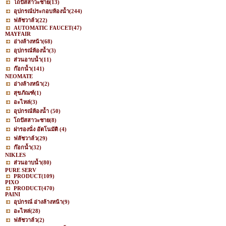
โถปัสสาวะชาย
(13)
อุปกรณ์ประกอบห้องน้ำ
(244)
ฟลัชวาล์ว
(22)
AUTOMATIC FAUCET
(47)
MAYFAIR
อ่างล้างหน้า
(68)
อุปกรณ์ห้องน้ำ
(3)
ส่วนอาบน้ำ
(11)
ก๊อกน้ำ
(141)
NEOMATE
อ่างล้างหน้า
(2)
สุขภัณฑ์
(1)
อะไหล่
(3)
อุปกรณ์ห้องน้ำ
(50)
โถปัสสาวะชาย
(8)
ฝารองนั่ง อัตโนมัติ
(4)
ฟลัชวาล์ว
(29)
ก๊อกน้ำ
(32)
NIKLES
ส่วนอาบน้ำ
(80)
PURE SERV
PRODUCT
(109)
PIXO
PRODUCT
(470)
PAINI
อุปกรณ์ อ่างล้างหน้า
(9)
อะไหล่
(28)
ฟลัชวาล์ว
(2)