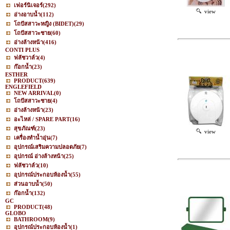
เฟอร์นิเจอร์
(292)
view
อ่างอาบน้ำ
(112)
โถปัสสาวะหญิง (BIDET)
(29)
โถปัสสาวะชาย
(60)
อ่างล้างหน้า
(416)
CONTI PLUS
ฟลัชวาล์ว
(4)
ก๊อกน้ำ
(23)
ESTHER
PRODUCT
(639)
ENGLEFIELD
NEW ARRIVAL
(0)
โถปัสสาวะชาย
(4)
อ่างล้างหน้า
(23)
อะไหล่ / SPARE PART
(16)
สุขภัณฑ์
(23)
view
เครื่องทำน้ำอุ่น
(7)
อุปกรณ์เสริมความปลอดภัย
(7)
อุปกรณ์ อ่างล้างหน้า
(25)
ฟลัชวาล์ว
(10)
อุปกรณ์ประกอบห้องน้ำ
(55)
ส่วนอาบน้ำ
(50)
ก๊อกน้ำ
(132)
GC
PRODUCT
(48)
GLOBO
BATHROOM
(9)
อุปกรณ์ประกอบห้องน้ำ
(1)