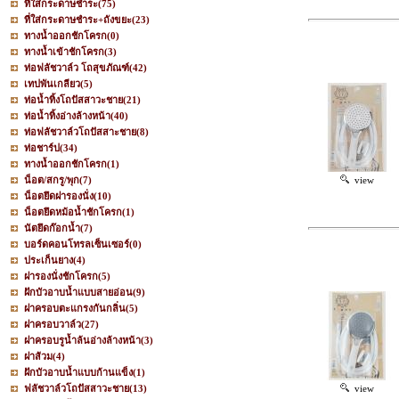
ที่ใส่กระดาษชำระ
(75)
ที่ใส่กระดาษชำระ+ถังขยะ
(23)
ทางน้ำออกชักโครก
(0)
ทางน้ำเข้าชักโครก
(3)
ท่อฟลัชวาล์ว โถสุขภัณฑ์
(42)
เทปพันเกลียว
(5)
ท่อน้ำทิ้งโถปัสสาวะชาย
(21)
ท่อน้ำทิ้งอ่างล้างหน้า
(40)
ท่อฟลัชวาล์วโถปัสสาะชาย
(8)
ท่อชาร์ป
(34)
ทางน้ำออกชักโครก
(1)
น็อต/สกรู/พุก
(7)
view
น็อตยึดฝารองนั่ง
(10)
น็อตยึดหม้อน้ำชักโครก
(1)
นัตยึดก๊อกน้ำ
(7)
บอร์ดคอนโทรลเซ็นเซอร์
(0)
ประเก็นยาง
(4)
ฝารองนั่งชักโครก
(5)
ฝักบัวอาบน้ำแบบสายอ่อน
(9)
ฝาครอบตะแกรงกันกลิ่น
(5)
ฝาครอบวาล์ว
(27)
ฝาครอบรูน้ำล้นอ่างล้างหน้า
(3)
ฝาส้วม
(4)
ฝักบัวอาบน้ำแบบก้านแข็ง
(1)
ฟลัชวาล์วโถปัสสาวะชาย
(13)
view