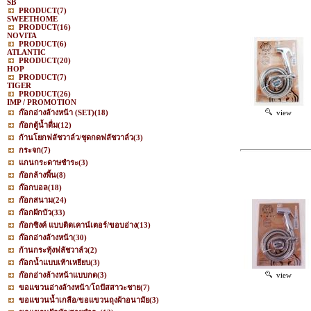
SB
PRODUCT
(7)
SWEETHOME
PRODUCT
(16)
NOVITA
PRODUCT
(6)
ATLANTIC
PRODUCT
(20)
HOP
PRODUCT
(7)
TIGER
PRODUCT
(26)
IMP / PROMOTION
ก๊อกอ่างล้างหน้า (SET)
(18)
view
ก๊อกตู้น้ำดื่ม
(12)
ก้านโยกฟลัชวาล์ว/ชุดกดฟลัชวาล์ว
(3)
กระจก
(7)
แกนกระดาษชำระ
(3)
ก๊อกล้างพื้น
(8)
ก๊อกบอล
(18)
ก๊อกสนาม
(24)
ก๊อกฝักบัว
(33)
ก๊อกซิงค์ แบบติดเคาน์เตอร์/ขอบอ่าง
(13)
ก๊อกอ่างล้างหน้า
(30)
ก้านกระทุ้งฟลัชวาล์ว
(2)
ก๊อกน้ำแบบเท้าเหยียบ
(3)
ก๊อกอ่างล้างหน้าแบบกด
(3)
view
ขอแขวนอ่างล้างหน้า/โถปัสสาวะชาย
(7)
ขอแขวนน้ำเกลือ/ขอแขวนถุงผ้าอนามัย
(3)