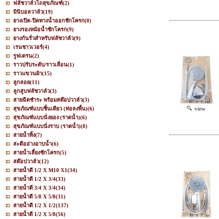
ฟลัชวาล์วโถสุขภัณฑ์
(2)
มินิบอลวาล์ว
(19)
ยางเปิด-ปิดทางน้ำออกชักโครก
(0)
ยางรองหม้อน้ำชักโครก
(9)
ยางกันรั่วสำหรับฟลัชวาล์ว
(9)
เรนชาวเวอร์
(4)
รูฟเดรน
(2)
ราวปรับระดับ/ราวเลื่อน
(1)
ราวแขวนผ้า
(15)
ลูกลอย
(11)
ลูกสูบฟลัชวาล์ว
(3)
สายฉีดชำระ พร้อมสต๊อปวาล์ว
(3)
สุขภัณฑ์แบบชิ้นเดียว (ท่อลงพื้น)
(6)
view
สุขภัณฑ์แบบนั่งยอง (ราดน้ำ)
(6)
สุขภัณฑ์แบบนั่งราบ (ราดน้ำ)
(8)
สายน้ำทิ้ง
(7)
สะดืออ่างอาบน้ำ
(6)
สายน้ำเลี้ยงชักโครก
(5)
สต๊อปวาล์ว
(12)
สายน้ำดี 1/2 X M10 X1
(34)
สายน้ำดี 1/2 X 3/4
(33)
สายน้ำดี 3/4 X 3/4
(34)
สายน้ำดี 5/8 X 5/8
(31)
สายน้ำดี 1/2 X 1/2
(137)
สายน้ำดี 1/2 X 5/8
(56)