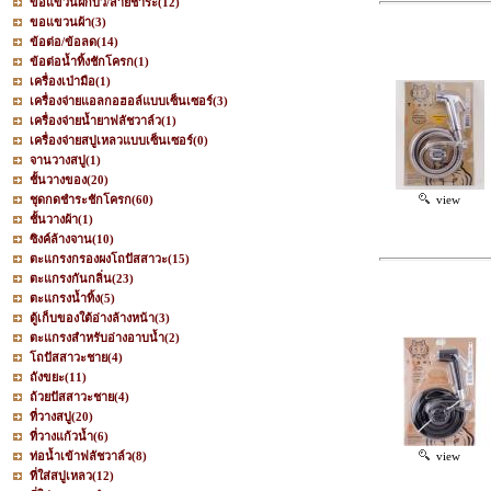
ขอแขวนฝักบัว/สายชำระ
(12)
ขอแขวนผ้า
(3)
ข้อต่อ/ข้อลด
(14)
ข้อต่อน้ำทิ้งชักโครก
(1)
เครื่องเป่ามือ
(1)
เครื่องจ่ายแอลกอฮอล์แบบเซ็นเซอร์
(3)
เครื่องจ่ายน้ำยาฟลัชวาล์ว
(1)
เครื่องจ่ายสบู่เหลวแบบเซ็นเซอร์
(0)
จานวางสบู่
(1)
ชั้นวางของ
(20)
ชุดกดชำระชักโครก
(60)
view
ชั้นวางผ้า
(1)
ซิงค์ล้างจาน
(10)
ตะแกรงกรองผงโถปัสสาวะ
(15)
ตะแกรงกันกลิ่น
(23)
ตะแกรงน้ำทิ้ง
(5)
ตู้เก็บของใต้อ่างล้างหน้า
(3)
ตะแกรงสำหรับอ่างอาบน้ำ
(2)
โถปัสสาวะชาย
(4)
ถังขยะ
(11)
ถ้วยปัสสาวะชาย
(4)
ที่วางสบู่
(20)
ที่วางแก้วน้ำ
(6)
ท่อน้ำเข้าฟลัชวาล์ว
(8)
view
ที่ใส่สบู่เหลว
(12)