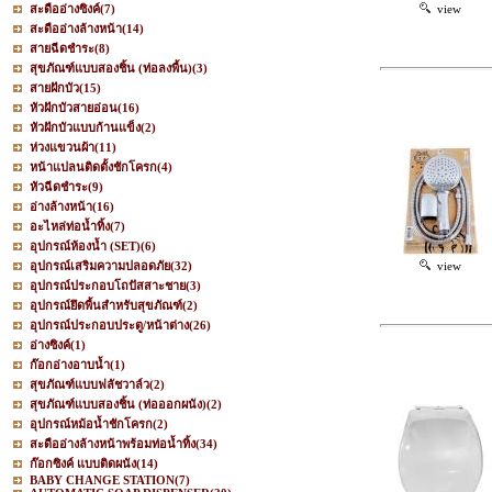
สะดืออ่างซิงค์
(7)
view
สะดืออ่างล้างหน้า
(14)
สายฉีดชำระ
(8)
สุขภัณฑ์แบบสองชิ้น (ท่อลงพื้น)
(3)
สายฝักบัว
(15)
หัวฝักบัวสายอ่อน
(16)
หัวฝักบัวแบบก้านแข็ง
(2)
ห่วงแขวนผ้า
(11)
หน้าแปลนติดตั้งชักโครก
(4)
หัวฉีดชำระ
(9)
อ่างล้างหน้า
(16)
อะไหล่ท่อน้ำทิ้ง
(7)
อุปกรณ์ห้องน้ำ (SET)
(6)
อุปกรณ์เสริมความปลอดภัย
(32)
view
อุปกรณ์ประกอบโถปัสสาะชาย
(3)
อุปกรณ์ยึดพื้นสำหรับสุขภัณฑ์
(2)
อุปกรณ์ประกอบประตู/หน้าต่าง
(26)
อ่างซิงค์
(1)
ก๊อกอ่างอาบน้ำ
(1)
สุขภัณฑ์แบบฟลัชวาล์ว
(2)
สุขภัณฑ์แบบสองชิ้น (ท่อออกผนัง)
(2)
อุปกรณ์หม้อน้ำชักโครก
(2)
สะดืออ่างล้างหน้าพร้อมท่อน้ำทิ้ง
(34)
ก๊อกซิงค์ แบบติดผนัง
(14)
BABY CHANGE STATION
(7)