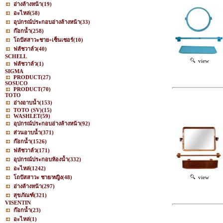
อ่างล้างหน้า
(19)
อะไหล่
(58)
อุปกรณ์ประกอบอ่างล้างหน้า
(33)
ก๊อกน้ำ
(258)
โถปัสสาวะชาย+เซ็นเซอร์
(10)
ฟลัชวาล์ว
(40)
SCHELL
view
ฟลัชวาล์ว
(1)
SIGMA
PRODUCT
(27)
SOSUCO
PRODUCT
(70)
TOTO
อ่างอาบน้ำ
(153)
TOTO (SV)
(15)
WASHLET
(59)
อุปกรณ์ประกอบอ่างล้างหน้า
(92)
ส่วนอาบน้ำ
(371)
ก๊อกน้ำ
(1526)
ฟลัชวาล์ว
(171)
อุปกรณ์ประกอบห้องน้ำ
(332)
อะไหล่
(1242)
โถปัสสาวะ ชาย/หญิง
(48)
view
อ่างล้างหน้า
(297)
สุขภัณฑ์
(321)
VISENTIN
ก๊อกน้ำ
(23)
อะไหล่
(1)