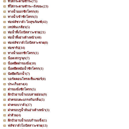
ที่ใส่กระดาษชำระ
(75)
ที่ใส่กระดาษชำระ+ถังขยะ
(23)
ทางน้ำออกชักโครก
(0)
ทางน้ำเข้าชักโครก
(3)
ท่อฟลัชวาล์ว โถสุขภัณฑ์
(42)
เทปพันเกลียว
(5)
ท่อน้ำทิ้งโถปัสสาวะชาย
(21)
ท่อน้ำทิ้งอ่างล้างหน้า
(40)
ท่อฟลัชวาล์วโถปัสสาะชาย
(8)
ท่อชาร์ป
(34)
ทางน้ำออกชักโครก
(1)
น็อต/สกรู/พุก
(7)
น็อตยึดฝารองนั่ง
(10)
น็อตยึดหม้อน้ำชักโครก
(1)
นัตยึดก๊อกน้ำ
(7)
บอร์ดคอนโทรลเซ็นเซอร์
(0)
ประเก็นยาง
(4)
ฝารองนั่งชักโครก
(5)
ฝักบัวอาบน้ำแบบสายอ่อน
(9)
ฝาครอบตะแกรงกันกลิ่น
(5)
ฝาครอบวาล์ว
(27)
ฝาครอบรูน้ำล้นอ่างล้างหน้า
(3)
ฝาส้วม
(4)
ฝักบัวอาบน้ำแบบก้านแข็ง
(1)
ฟลัชวาล์วโถปัสสาวะชาย
(13)