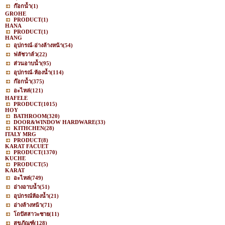
ก๊อกน้ำ
(1)
GROHE
PRODUCT
(1)
HANA
PRODUCT
(1)
HANG
อุปกรณ์-อ่างล้างหน้า
(54)
ฟลัชวาล์ว
(22)
ส่วนอาบน้ำ
(95)
อุปกรณ์-ห้องน้ำ
(114)
ก๊อกน้ำ
(375)
อะไหล่
(121)
HAFELE
PRODUCT
(1015)
HOY
BATHROOM
(320)
DOOR&WINDOW HARDWARE
(33)
KITHCHEN
(28)
ITALY MRG
PRODUCT
(8)
KARAT FACUET
PRODUCT
(1370)
KUCHE
PRODUCT
(5)
KARAT
อะไหล่
(749)
อ่างอาบน้ำ
(51)
อุปกรณ์ห้องน้ำ
(21)
อ่างล้างหน้า
(71)
โถปัสสาวะชาย
(11)
สุขภัณฑ์
(128)