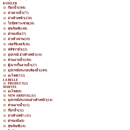
KOHLER
ก๊อกน้ำ
(580)
อ่างอาบน้ำ
(77)
อ่างล้างหน้า
(158)
โถปัสสาวะชาย
(20)
สุขภัณฑ์
(148)
ฝารองนั่ง
(37)
อ่างล้างจาน
(19)
เฟอร์นิเจอร์
(36)
ฟลัชวาล์ว
(22)
อุปกรณ์ อ่างล้างหน้า
(14)
ส่วนอาบน้ำ
(196)
ตู้/ฉากกั้นอาบน้ำ
(27)
อุปกรณ์ประกอบห้องน้ำ
(189)
อะไหล่
(725)
LA BELLE
PRODUCT
(2)
MARVEL
อะไหล่
(0)
NEW ARRIVAL
(11)
อุปกรณ์ประกอบอ่างล้างหน้า
(14)
ส่วนอาบน้ำ
(15)
ก๊อกน้ำ
(32)
อ่างล้างหน้า
(31)
ฝารองนั่ง
(8)
สุขภัณฑ์
(24)