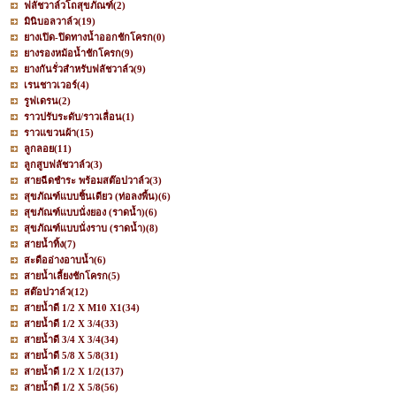
ฟลัชวาล์วโถสุขภัณฑ์
(2)
มินิบอลวาล์ว
(19)
ยางเปิด-ปิดทางน้ำออกชักโครก
(0)
ยางรองหม้อน้ำชักโครก
(9)
ยางกันรั่วสำหรับฟลัชวาล์ว
(9)
เรนชาวเวอร์
(4)
รูฟเดรน
(2)
ราวปรับระดับ/ราวเลื่อน
(1)
ราวแขวนผ้า
(15)
ลูกลอย
(11)
ลูกสูบฟลัชวาล์ว
(3)
สายฉีดชำระ พร้อมสต๊อปวาล์ว
(3)
สุขภัณฑ์แบบชิ้นเดียว (ท่อลงพื้น)
(6)
สุขภัณฑ์แบบนั่งยอง (ราดน้ำ)
(6)
สุขภัณฑ์แบบนั่งราบ (ราดน้ำ)
(8)
สายน้ำทิ้ง
(7)
สะดืออ่างอาบน้ำ
(6)
สายน้ำเลี้ยงชักโครก
(5)
สต๊อปวาล์ว
(12)
สายน้ำดี 1/2 X M10 X1
(34)
สายน้ำดี 1/2 X 3/4
(33)
สายน้ำดี 3/4 X 3/4
(34)
สายน้ำดี 5/8 X 5/8
(31)
สายน้ำดี 1/2 X 1/2
(137)
สายน้ำดี 1/2 X 5/8
(56)