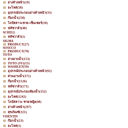
อ่างล้างหน้า
(19)
อะไหล่
(58)
อุปกรณ์ประกอบอ่างล้างหน้า
(33)
ก๊อกน้ำ
(258)
โถปัสสาวะชาย+เซ็นเซอร์
(10)
ฟลัชวาล์ว
(40)
SCHELL
ฟลัชวาล์ว
(1)
SIGMA
PRODUCT
(27)
SOSUCO
PRODUCT
(70)
TOTO
อ่างอาบน้ำ
(153)
TOTO (SV)
(15)
WASHLET
(59)
อุปกรณ์ประกอบอ่างล้างหน้า
(92)
ส่วนอาบน้ำ
(371)
ก๊อกน้ำ
(1526)
ฟลัชวาล์ว
(171)
อุปกรณ์ประกอบห้องน้ำ
(332)
อะไหล่
(1242)
โถปัสสาวะ ชาย/หญิง
(48)
อ่างล้างหน้า
(297)
สุขภัณฑ์
(321)
VISENTIN
ก๊อกน้ำ
(23)
อะไหล่
(1)