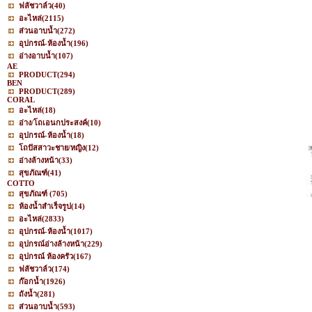
ฟลัชวาล์ว
(40)
อะไหล่
(2115)
ส่วนอาบน้ำ
(272)
อุปกรณ์-ห้องน้ำ
(196)
อ่างอาบน้ำ
(107)
AE
PRODUCT
(294)
BEN
PRODUCT
(289)
CORAL
อะไหล่
(18)
อ่าง/โถเอนกประสงค์
(10)
อุปกรณ์-ห้องน้ำ
(18)
โถปัสสาวะชาย/หญิง
(12)
อ่างล้างหน้า
(33)
สุขภัณฑ์
(41)
COTTO
สุขภัณฑ์
(705)
ห้องน้ำสำเร็จรูป
(14)
อะไหล่
(2833)
อุปกรณ์-ห้องน้ำ
(1017)
อุปกรณ์อ่างล้างหน้า
(229)
อุปกรณ์ ห้องครัว
(167)
ฟลัชวาล์ว
(174)
ก๊อกน้ำ
(1926)
ถังน้ำ
(281)
ส่วนอาบน้ำ
(593)