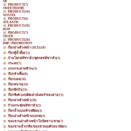
SB
PRODUCT
(7)
SWEETHOME
PRODUCT
(16)
NOVITA
PRODUCT
(6)
ATLANTIC
PRODUCT
(20)
HOP
PRODUCT
(7)
TIGER
PRODUCT
(26)
IMP / PROMOTION
ก๊อกอ่างล้างหน้า (SET)
(18)
ก๊อกตู้น้ำดื่ม
(12)
ก้านโยกฟลัชวาล์ว/ชุดกดฟลัชวาล์ว
(3)
กระจก
(7)
แกนกระดาษชำระ
(3)
ก๊อกล้างพื้น
(8)
ก๊อกบอล
(18)
ก๊อกสนาม
(24)
ก๊อกฝักบัว
(33)
ก๊อกซิงค์ แบบติดเคาน์เตอร์/ขอบอ่าง
(13)
ก๊อกอ่างล้างหน้า
(30)
ก้านกระทุ้งฟลัชวาล์ว
(2)
ก๊อกน้ำแบบเท้าเหยียบ
(3)
ก๊อกอ่างล้างหน้าแบบกด
(3)
ขอแขวนอ่างล้างหน้า/โถปัสสาวะชาย
(7)
ขอแขวนน้ำเกลือ/ขอแขวนถุงผ้าอนามัย
(3)