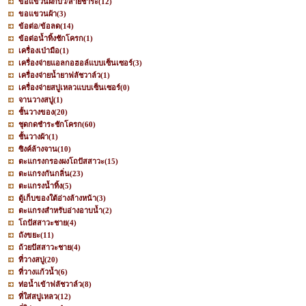
ขอแขวนฝักบัว/สายชำระ
(12)
ขอแขวนผ้า
(3)
ข้อต่อ/ข้อลด
(14)
ข้อต่อน้ำทิ้งชักโครก
(1)
เครื่องเป่ามือ
(1)
เครื่องจ่ายแอลกอฮอล์แบบเซ็นเซอร์
(3)
เครื่องจ่ายน้ำยาฟลัชวาล์ว
(1)
เครื่องจ่ายสบู่เหลวแบบเซ็นเซอร์
(0)
จานวางสบู่
(1)
ชั้นวางของ
(20)
ชุดกดชำระชักโครก
(60)
ชั้นวางผ้า
(1)
ซิงค์ล้างจาน
(10)
ตะแกรงกรองผงโถปัสสาวะ
(15)
ตะแกรงกันกลิ่น
(23)
ตะแกรงน้ำทิ้ง
(5)
ตู้เก็บของใต้อ่างล้างหน้า
(3)
ตะแกรงสำหรับอ่างอาบน้ำ
(2)
โถปัสสาวะชาย
(4)
ถังขยะ
(11)
ถ้วยปัสสาวะชาย
(4)
ที่วางสบู่
(20)
ที่วางแก้วน้ำ
(6)
ท่อน้ำเข้าฟลัชวาล์ว
(8)
ที่ใส่สบู่เหลว
(12)