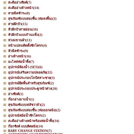
สะดืออ่างซิงค์
(7)
สะดืออ่างล้างหน้า
(14)
สายฉีดชำระ
(8)
สุขภัณฑ์แบบสองชิ้น (ท่อลงพื้น)
(3)
สายฝักบัว
(15)
หัวฝักบัวสายอ่อน
(16)
หัวฝักบัวแบบก้านแข็ง
(2)
ห่วงแขวนผ้า
(11)
หน้าแปลนติดตั้งชักโครก
(4)
หัวฉีดชำระ
(9)
อ่างล้างหน้า
(16)
อะไหล่ท่อน้ำทิ้ง
(7)
อุปกรณ์ห้องน้ำ (SET)
(6)
อุปกรณ์เสริมความปลอดภัย
(32)
อุปกรณ์ประกอบโถปัสสาะชาย
(3)
อุปกรณ์ยึดพื้นสำหรับสุขภัณฑ์
(2)
อุปกรณ์ประกอบประตู/หน้าต่าง
(26)
อ่างซิงค์
(1)
ก๊อกอ่างอาบน้ำ
(1)
สุขภัณฑ์แบบฟลัชวาล์ว
(2)
สุขภัณฑ์แบบสองชิ้น (ท่อออกผนัง)
(2)
อุปกรณ์หม้อน้ำชักโครก
(2)
สะดืออ่างล้างหน้าพร้อมท่อน้ำทิ้ง
(34)
ก๊อกซิงค์ แบบติดผนัง
(14)
BABY CHANGE STATION
(7)