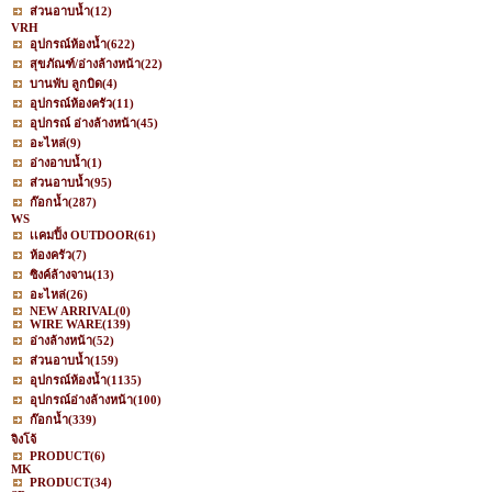
ส่วนอาบน้ำ
(12)
VRH
อุปกรณ์ห้องน้ำ
(622)
สุขภัณฑ์/อ่างล้างหน้า
(22)
บานพับ ลูกบิด
(4)
อุปกรณ์ห้องครัว
(11)
อุปกรณ์ อ่างล้างหน้า
(45)
อะไหล่
(9)
อ่างอาบน้ำ
(1)
ส่วนอาบน้ำ
(95)
ก๊อกน้ำ
(287)
WS
เเคมปิ้ง OUTDOOR
(61)
ห้องครัว
(7)
ซิงค์ล้างจาน
(13)
อะไหล่
(26)
NEW ARRIVAL
(0)
WIRE WARE
(139)
อ่างล้างหน้า
(52)
ส่วนอาบน้ำ
(159)
อุปกรณ์ห้องน้ำ
(1135)
อุปกรณ์อ่างล้างหน้า
(100)
ก๊อกน้ำ
(339)
จิงโจ้
PRODUCT
(6)
MK
PRODUCT
(34)