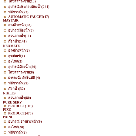
โถปัสสาวะชาย
(13)
อุปกรณ์ประกอบห้องน้ำ
(244)
ฟลัชวาล์ว
(22)
AUTOMATIC FAUCET
(47)
MAYFAIR
อ่างล้างหน้า
(68)
อุปกรณ์ห้องน้ำ
(3)
ส่วนอาบน้ำ
(11)
ก๊อกน้ำ
(141)
NEOMATE
อ่างล้างหน้า
(2)
สุขภัณฑ์
(1)
อะไหล่
(3)
อุปกรณ์ห้องน้ำ
(50)
โถปัสสาวะชาย
(8)
ฝารองนั่ง อัตโนมัติ
(4)
ฟลัชวาล์ว
(29)
ก๊อกน้ำ
(32)
NIKLES
ส่วนอาบน้ำ
(80)
PURE SERV
PRODUCT
(109)
PIXO
PRODUCT
(470)
PAINI
อุปกรณ์ อ่างล้างหน้า
(9)
อะไหล่
(28)
ฟลัชวาล์ว
(2)