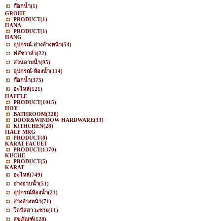
ก๊อกน้ำ
(1)
GROHE
PRODUCT
(1)
HANA
PRODUCT
(1)
HANG
อุปกรณ์-อ่างล้างหน้า
(54)
ฟลัชวาล์ว
(22)
ส่วนอาบน้ำ
(95)
อุปกรณ์-ห้องน้ำ
(114)
ก๊อกน้ำ
(375)
อะไหล่
(121)
HAFELE
PRODUCT
(1015)
HOY
BATHROOM
(320)
DOOR&WINDOW HARDWARE
(33)
KITHCHEN
(28)
ITALY MRG
PRODUCT
(8)
KARAT FACUET
PRODUCT
(1370)
KUCHE
PRODUCT
(5)
KARAT
อะไหล่
(749)
อ่างอาบน้ำ
(51)
อุปกรณ์ห้องน้ำ
(21)
อ่างล้างหน้า
(71)
โถปัสสาวะชาย
(11)
สุขภัณฑ์
(128)