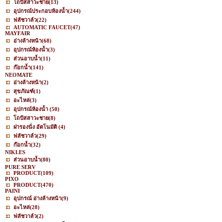
โถปัสสาวะชาย
(13)
อุปกรณ์ประกอบห้องน้ำ
(244)
ฟลัชวาล์ว
(22)
AUTOMATIC FAUCET
(47)
MAYFAIR
อ่างล้างหน้า
(68)
อุปกรณ์ห้องน้ำ
(3)
ส่วนอาบน้ำ
(11)
ก๊อกน้ำ
(141)
NEOMATE
อ่างล้างหน้า
(2)
สุขภัณฑ์
(1)
อะไหล่
(3)
อุปกรณ์ห้องน้ำ
(50)
โถปัสสาวะชาย
(8)
ฝารองนั่ง อัตโนมัติ
(4)
ฟลัชวาล์ว
(29)
ก๊อกน้ำ
(32)
NIKLES
ส่วนอาบน้ำ
(80)
PURE SERV
PRODUCT
(109)
PIXO
PRODUCT
(470)
PAINI
อุปกรณ์ อ่างล้างหน้า
(9)
อะไหล่
(28)
ฟลัชวาล์ว
(2)