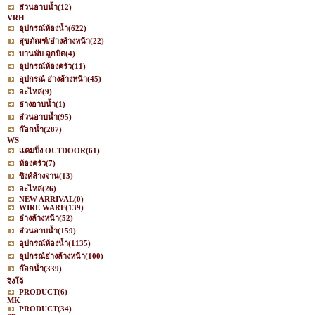
ส่วนอาบน้ำ
(12)
VRH
อุปกรณ์ห้องน้ำ
(622)
สุขภัณฑ์/อ่างล้างหน้า
(22)
บานพับ ลูกบิด
(4)
อุปกรณ์ห้องครัว
(11)
อุปกรณ์ อ่างล้างหน้า
(45)
อะไหล่
(9)
อ่างอาบน้ำ
(1)
ส่วนอาบน้ำ
(95)
ก๊อกน้ำ
(287)
WS
เเคมปิ้ง OUTDOOR
(61)
ห้องครัว
(7)
ซิงค์ล้างจาน
(13)
อะไหล่
(26)
NEW ARRIVAL
(0)
WIRE WARE
(139)
อ่างล้างหน้า
(52)
ส่วนอาบน้ำ
(159)
อุปกรณ์ห้องน้ำ
(1135)
อุปกรณ์อ่างล้างหน้า
(100)
ก๊อกน้ำ
(339)
จิงโจ้
PRODUCT
(6)
MK
PRODUCT
(34)