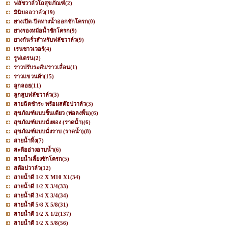
ฟลัชวาล์วโถสุขภัณฑ์
(2)
มินิบอลวาล์ว
(19)
ยางเปิด-ปิดทางน้ำออกชักโครก
(0)
ยางรองหม้อน้ำชักโครก
(9)
ยางกันรั่วสำหรับฟลัชวาล์ว
(9)
เรนชาวเวอร์
(4)
รูฟเดรน
(2)
ราวปรับระดับ/ราวเลื่อน
(1)
ราวแขวนผ้า
(15)
ลูกลอย
(11)
ลูกสูบฟลัชวาล์ว
(3)
สายฉีดชำระ พร้อมสต๊อปวาล์ว
(3)
สุขภัณฑ์แบบชิ้นเดียว (ท่อลงพื้น)
(6)
สุขภัณฑ์แบบนั่งยอง (ราดน้ำ)
(6)
สุขภัณฑ์แบบนั่งราบ (ราดน้ำ)
(8)
สายน้ำทิ้ง
(7)
สะดืออ่างอาบน้ำ
(6)
สายน้ำเลี้ยงชักโครก
(5)
สต๊อปวาล์ว
(12)
สายน้ำดี 1/2 X M10 X1
(34)
สายน้ำดี 1/2 X 3/4
(33)
สายน้ำดี 3/4 X 3/4
(34)
สายน้ำดี 5/8 X 5/8
(31)
สายน้ำดี 1/2 X 1/2
(137)
สายน้ำดี 1/2 X 5/8
(56)