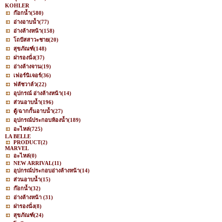
KOHLER
ก๊อกน้ำ
(580)
อ่างอาบน้ำ
(77)
อ่างล้างหน้า
(158)
โถปัสสาวะชาย
(20)
สุขภัณฑ์
(148)
ฝารองนั่ง
(37)
อ่างล้างจาน
(19)
เฟอร์นิเจอร์
(36)
ฟลัชวาล์ว
(22)
อุปกรณ์ อ่างล้างหน้า
(14)
ส่วนอาบน้ำ
(196)
ตู้/ฉากกั้นอาบน้ำ
(27)
อุปกรณ์ประกอบห้องน้ำ
(189)
อะไหล่
(725)
LA BELLE
PRODUCT
(2)
MARVEL
อะไหล่
(0)
NEW ARRIVAL
(11)
อุปกรณ์ประกอบอ่างล้างหน้า
(14)
ส่วนอาบน้ำ
(15)
ก๊อกน้ำ
(32)
อ่างล้างหน้า
(31)
ฝารองนั่ง
(8)
สุขภัณฑ์
(24)