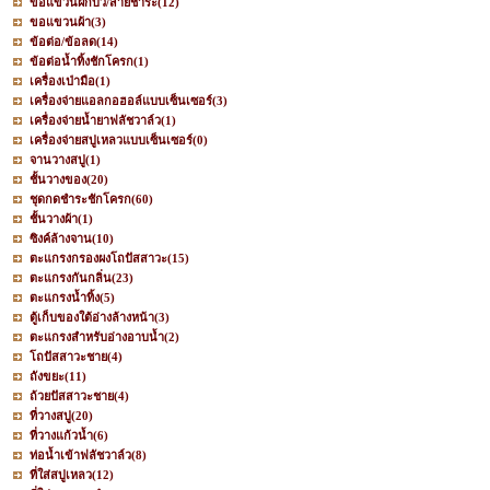
ขอแขวนฝักบัว/สายชำระ
(12)
ขอแขวนผ้า
(3)
ข้อต่อ/ข้อลด
(14)
ข้อต่อน้ำทิ้งชักโครก
(1)
เครื่องเป่ามือ
(1)
เครื่องจ่ายแอลกอฮอล์แบบเซ็นเซอร์
(3)
เครื่องจ่ายน้ำยาฟลัชวาล์ว
(1)
เครื่องจ่ายสบู่เหลวแบบเซ็นเซอร์
(0)
จานวางสบู่
(1)
ชั้นวางของ
(20)
ชุดกดชำระชักโครก
(60)
ชั้นวางผ้า
(1)
ซิงค์ล้างจาน
(10)
ตะแกรงกรองผงโถปัสสาวะ
(15)
ตะแกรงกันกลิ่น
(23)
ตะแกรงน้ำทิ้ง
(5)
ตู้เก็บของใต้อ่างล้างหน้า
(3)
ตะแกรงสำหรับอ่างอาบน้ำ
(2)
โถปัสสาวะชาย
(4)
ถังขยะ
(11)
ถ้วยปัสสาวะชาย
(4)
ที่วางสบู่
(20)
ที่วางแก้วน้ำ
(6)
ท่อน้ำเข้าฟลัชวาล์ว
(8)
ที่ใส่สบู่เหลว
(12)