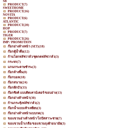
SB
PRODUCT
(7)
SWEETHOME
PRODUCT
(16)
NOVITA
PRODUCT
(6)
ATLANTIC
PRODUCT
(20)
HOP
PRODUCT
(7)
TIGER
PRODUCT
(26)
IMP / PROMOTION
ก๊อกอ่างล้างหน้า (SET)
(18)
ก๊อกตู้น้ำดื่ม
(12)
ก้านโยกฟลัชวาล์ว/ชุดกดฟลัชวาล์ว
(3)
กระจก
(7)
แกนกระดาษชำระ
(3)
ก๊อกล้างพื้น
(8)
ก๊อกบอล
(18)
ก๊อกสนาม
(24)
ก๊อกฝักบัว
(33)
ก๊อกซิงค์ แบบติดเคาน์เตอร์/ขอบอ่าง
(13)
ก๊อกอ่างล้างหน้า
(30)
ก้านกระทุ้งฟลัชวาล์ว
(2)
ก๊อกน้ำแบบเท้าเหยียบ
(3)
ก๊อกอ่างล้างหน้าแบบกด
(3)
ขอแขวนอ่างล้างหน้า/โถปัสสาวะชาย
(7)
ขอแขวนน้ำเกลือ/ขอแขวนถุงผ้าอนามัย
(3)