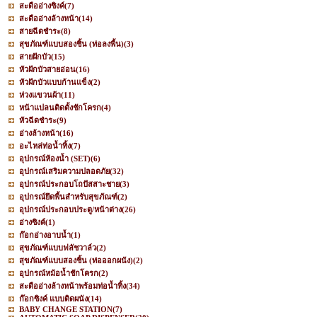
สะดืออ่างซิงค์
(7)
สะดืออ่างล้างหน้า
(14)
สายฉีดชำระ
(8)
สุขภัณฑ์แบบสองชิ้น (ท่อลงพื้น)
(3)
สายฝักบัว
(15)
หัวฝักบัวสายอ่อน
(16)
หัวฝักบัวแบบก้านแข็ง
(2)
ห่วงแขวนผ้า
(11)
หน้าแปลนติดตั้งชักโครก
(4)
หัวฉีดชำระ
(9)
อ่างล้างหน้า
(16)
อะไหล่ท่อน้ำทิ้ง
(7)
อุปกรณ์ห้องน้ำ (SET)
(6)
อุปกรณ์เสริมความปลอดภัย
(32)
อุปกรณ์ประกอบโถปัสสาะชาย
(3)
อุปกรณ์ยึดพื้นสำหรับสุขภัณฑ์
(2)
อุปกรณ์ประกอบประตู/หน้าต่าง
(26)
อ่างซิงค์
(1)
ก๊อกอ่างอาบน้ำ
(1)
สุขภัณฑ์แบบฟลัชวาล์ว
(2)
สุขภัณฑ์แบบสองชิ้น (ท่อออกผนัง)
(2)
อุปกรณ์หม้อน้ำชักโครก
(2)
สะดืออ่างล้างหน้าพร้อมท่อน้ำทิ้ง
(34)
ก๊อกซิงค์ แบบติดผนัง
(14)
BABY CHANGE STATION
(7)