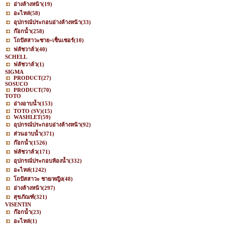
อ่างล้างหน้า
(19)
อะไหล่
(58)
อุปกรณ์ประกอบอ่างล้างหน้า
(33)
ก๊อกน้ำ
(258)
โถปัสสาวะชาย+เซ็นเซอร์
(10)
ฟลัชวาล์ว
(40)
SCHELL
ฟลัชวาล์ว
(1)
SIGMA
PRODUCT
(27)
SOSUCO
PRODUCT
(70)
TOTO
อ่างอาบน้ำ
(153)
TOTO (SV)
(15)
WASHLET
(59)
อุปกรณ์ประกอบอ่างล้างหน้า
(92)
ส่วนอาบน้ำ
(371)
ก๊อกน้ำ
(1526)
ฟลัชวาล์ว
(171)
อุปกรณ์ประกอบห้องน้ำ
(332)
อะไหล่
(1242)
โถปัสสาวะ ชาย/หญิง
(48)
อ่างล้างหน้า
(297)
สุขภัณฑ์
(321)
VISENTIN
ก๊อกน้ำ
(23)
อะไหล่
(1)