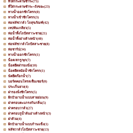
ที่ใส่กระดาษชำระ
(75)
ที่ใส่กระดาษชำระ+ถังขยะ
(23)
ทางน้ำออกชักโครก
(0)
ทางน้ำเข้าชักโครก
(3)
ท่อฟลัชวาล์ว โถสุขภัณฑ์
(42)
เทปพันเกลียว
(5)
ท่อน้ำทิ้งโถปัสสาวะชาย
(21)
ท่อน้ำทิ้งอ่างล้างหน้า
(40)
ท่อฟลัชวาล์วโถปัสสาะชาย
(8)
ท่อชาร์ป
(34)
ทางน้ำออกชักโครก
(1)
น็อต/สกรู/พุก
(7)
น็อตยึดฝารองนั่ง
(10)
น็อตยึดหม้อน้ำชักโครก
(1)
นัตยึดก๊อกน้ำ
(7)
บอร์ดคอนโทรลเซ็นเซอร์
(0)
ประเก็นยาง
(4)
ฝารองนั่งชักโครก
(5)
ฝักบัวอาบน้ำแบบสายอ่อน
(9)
ฝาครอบตะแกรงกันกลิ่น
(5)
ฝาครอบวาล์ว
(27)
ฝาครอบรูน้ำล้นอ่างล้างหน้า
(3)
ฝาส้วม
(4)
ฝักบัวอาบน้ำแบบก้านแข็ง
(1)
ฟลัชวาล์วโถปัสสาวะชาย
(13)