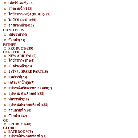
เฟอร์นิเจอร์
(292)
อ่างอาบน้ำ
(112)
โถปัสสาวะหญิง (BIDET)
(29)
โถปัสสาวะชาย
(60)
อ่างล้างหน้า
(416)
CONTI PLUS
ฟลัชวาล์ว
(4)
ก๊อกน้ำ
(23)
ESTHER
PRODUCT
(639)
ENGLEFIELD
NEW ARRIVAL
(0)
โถปัสสาวะชาย
(4)
อ่างล้างหน้า
(23)
อะไหล่ / SPARE PART
(16)
สุขภัณฑ์
(23)
เครื่องทำน้ำอุ่น
(7)
อุปกรณ์เสริมความปลอดภัย
(7)
อุปกรณ์ อ่างล้างหน้า
(25)
ฟลัชวาล์ว
(10)
อุปกรณ์ประกอบห้องน้ำ
(55)
ส่วนอาบน้ำ
(50)
ก๊อกน้ำ
(132)
GC
PRODUCT
(48)
GLOBO
BATHROOM
(9)
อุปกรณ์ประกอบห้องน้ำ
(1)