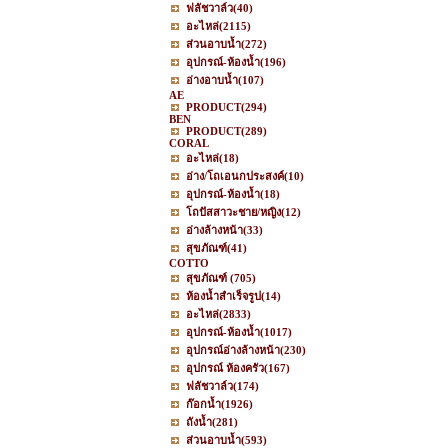
ฟลัชวาล์ว
(40)
อะไหล่
(2115)
ส่วนอาบน้ำ
(272)
อุปกรณ์-ห้องน้ำ
(196)
อ่างอาบน้ำ
(107)
AE
PRODUCT
(294)
BEN
PRODUCT
(289)
CORAL
อะไหล่
(18)
อ่าง/โถเอนกประสงค์
(10)
อุปกรณ์-ห้องน้ำ
(18)
โถปัสสาวะชาย/หญิง
(12)
อ่างล้างหน้า
(33)
สุขภัณฑ์
(41)
COTTO
สุขภัณฑ์
(705)
ห้องน้ำสำเร็จรูป
(14)
อะไหล่
(2833)
อุปกรณ์-ห้องน้ำ
(1017)
อุปกรณ์อ่างล้างหน้า
(230)
อุปกรณ์ ห้องครัว
(167)
ฟลัชวาล์ว
(174)
ก๊อกน้ำ
(1926)
ถังน้ำ
(281)
ส่วนอาบน้ำ
(593)