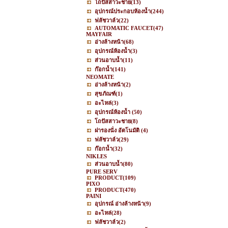
โถปัสสาวะชาย
(13)
อุปกรณ์ประกอบห้องน้ำ
(244)
ฟลัชวาล์ว
(22)
AUTOMATIC FAUCET
(47)
MAYFAIR
อ่างล้างหน้า
(68)
อุปกรณ์ห้องน้ำ
(3)
ส่วนอาบน้ำ
(11)
ก๊อกน้ำ
(141)
NEOMATE
อ่างล้างหน้า
(2)
สุขภัณฑ์
(1)
อะไหล่
(3)
อุปกรณ์ห้องน้ำ
(50)
โถปัสสาวะชาย
(8)
ฝารองนั่ง อัตโนมัติ
(4)
ฟลัชวาล์ว
(29)
ก๊อกน้ำ
(32)
NIKLES
ส่วนอาบน้ำ
(80)
PURE SERV
PRODUCT
(109)
PIXO
PRODUCT
(470)
PAINI
อุปกรณ์ อ่างล้างหน้า
(9)
อะไหล่
(28)
ฟลัชวาล์ว
(2)