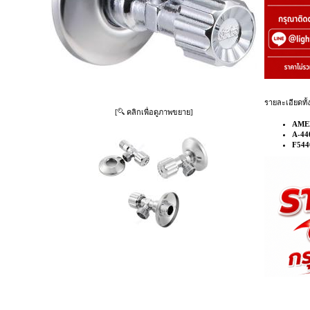
รายละเอียดทั้
[
คลิกเพื่อดูภาพขยาย]
AME
A-440
F54