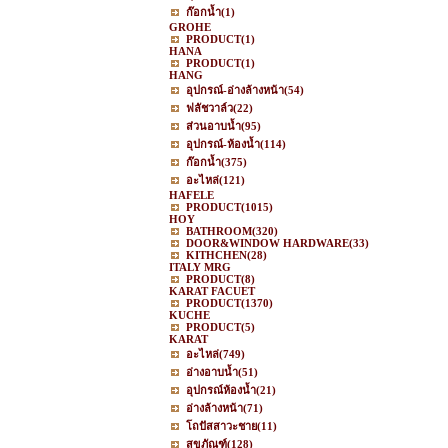
ก๊อกน้ำ
(1)
GROHE
PRODUCT
(1)
HANA
PRODUCT
(1)
HANG
อุปกรณ์-อ่างล้างหน้า
(54)
ฟลัชวาล์ว
(22)
ส่วนอาบน้ำ
(95)
อุปกรณ์-ห้องน้ำ
(114)
ก๊อกน้ำ
(375)
อะไหล่
(121)
HAFELE
PRODUCT
(1015)
HOY
BATHROOM
(320)
DOOR&WINDOW HARDWARE
(33)
KITHCHEN
(28)
ITALY MRG
PRODUCT
(8)
KARAT FACUET
PRODUCT
(1370)
KUCHE
PRODUCT
(5)
KARAT
อะไหล่
(749)
อ่างอาบน้ำ
(51)
อุปกรณ์ห้องน้ำ
(21)
อ่างล้างหน้า
(71)
โถปัสสาวะชาย
(11)
สุขภัณฑ์
(128)