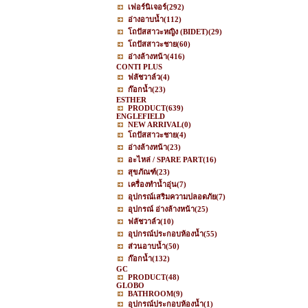
เฟอร์นิเจอร์
(292)
อ่างอาบน้ำ
(112)
โถปัสสาวะหญิง (BIDET)
(29)
โถปัสสาวะชาย
(60)
อ่างล้างหน้า
(416)
CONTI PLUS
ฟลัชวาล์ว
(4)
ก๊อกน้ำ
(23)
ESTHER
PRODUCT
(639)
ENGLEFIELD
NEW ARRIVAL
(0)
โถปัสสาวะชาย
(4)
อ่างล้างหน้า
(23)
อะไหล่ / SPARE PART
(16)
สุขภัณฑ์
(23)
เครื่องทำน้ำอุ่น
(7)
อุปกรณ์เสริมความปลอดภัย
(7)
อุปกรณ์ อ่างล้างหน้า
(25)
ฟลัชวาล์ว
(10)
อุปกรณ์ประกอบห้องน้ำ
(55)
ส่วนอาบน้ำ
(50)
ก๊อกน้ำ
(132)
GC
PRODUCT
(48)
GLOBO
BATHROOM
(9)
อุปกรณ์ประกอบห้องน้ำ
(1)