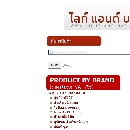
[Help]
AMERICAN STANDARD
สุขภัณฑ์
(379)
อ่างล้างหน้า
(286)
โถปัสสาวะชาย
(47)
NEW ARRIVAL
(5)
ฝารองนั่ง
(140)
อุปกรณ์-อ่างล้างหน้า
(67)
ก๊อกน้ำ
(693)