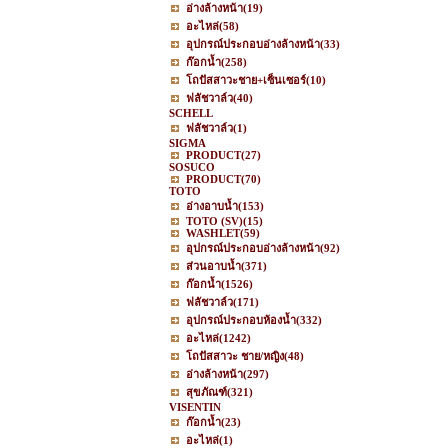
อ่างล้างหน้า
(19)
อะไหล่
(58)
อุปกรณ์ประกอบอ่างล้างหน้า
(33)
ก๊อกน้ำ
(258)
โถปัสสาวะชาย+เซ็นเซอร์
(10)
ฟลัชวาล์ว
(40)
SCHELL
ฟลัชวาล์ว
(1)
SIGMA
PRODUCT
(27)
SOSUCO
PRODUCT
(70)
TOTO
อ่างอาบน้ำ
(153)
TOTO (SV)
(15)
WASHLET
(59)
อุปกรณ์ประกอบอ่างล้างหน้า
(92)
ส่วนอาบน้ำ
(371)
ก๊อกน้ำ
(1526)
ฟลัชวาล์ว
(171)
อุปกรณ์ประกอบห้องน้ำ
(332)
อะไหล่
(1242)
โถปัสสาวะ ชาย/หญิง
(48)
อ่างล้างหน้า
(297)
สุขภัณฑ์
(321)
VISENTIN
ก๊อกน้ำ
(23)
อะไหล่
(1)