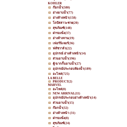
KOHLER
ก๊อกน้ำ
(580)
อ่างอาบน้ำ
(77)
อ่างล้างหน้า
(158)
โถปัสสาวะชาย
(20)
สุขภัณฑ์
(148)
ฝารองนั่ง
(37)
อ่างล้างจาน
(19)
เฟอร์นิเจอร์
(36)
ฟลัชวาล์ว
(22)
อุปกรณ์ อ่างล้างหน้า
(14)
ส่วนอาบน้ำ
(196)
ตู้/ฉากกั้นอาบน้ำ
(27)
อุปกรณ์ประกอบห้องน้ำ
(189)
อะไหล่
(725)
LA BELLE
PRODUCT
(2)
MARVEL
อะไหล่
(0)
NEW ARRIVAL
(11)
อุปกรณ์ประกอบอ่างล้างหน้า
(14)
ส่วนอาบน้ำ
(15)
ก๊อกน้ำ
(32)
อ่างล้างหน้า
(31)
ฝารองนั่ง
(8)
สุขภัณฑ์
(24)