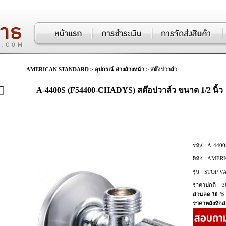
AMERICAN STANDARD
>
อุปกรณ์-อ่างล้างหน้า
>
สต๊อปวาล์ว
A-4400S (F54400-CHADYS) สต๊อปวาล์ว ขนาด 1/2 นิ้
รหัส :
A-4400
ยี่ห้อ :
AMERI
รุ่น :
STOP V
ราคาปกติ :
3
ส่วนลด 30 %
ราคาหลังหักส