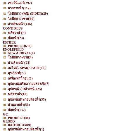
เฟอร์นิเจอร์
(292)
อ่างอาบน้ำ
(112)
โถปัสสาวะหญิง (BIDET)
(29)
โถปัสสาวะชาย
(60)
อ่างล้างหน้า
(416)
CONTI PLUS
ฟลัชวาล์ว
(4)
ก๊อกน้ำ
(23)
ESTHER
PRODUCT
(639)
ENGLEFIELD
NEW ARRIVAL
(0)
โถปัสสาวะชาย
(4)
อ่างล้างหน้า
(23)
อะไหล่ / SPARE PART
(16)
สุขภัณฑ์
(23)
เครื่องทำน้ำอุ่น
(7)
อุปกรณ์เสริมความปลอดภัย
(7)
อุปกรณ์ อ่างล้างหน้า
(25)
ฟลัชวาล์ว
(10)
อุปกรณ์ประกอบห้องน้ำ
(55)
ส่วนอาบน้ำ
(50)
ก๊อกน้ำ
(132)
GC
PRODUCT
(48)
GLOBO
BATHROOM
(9)
อุปกรณ์ประกอบห้องน้ำ
(1)