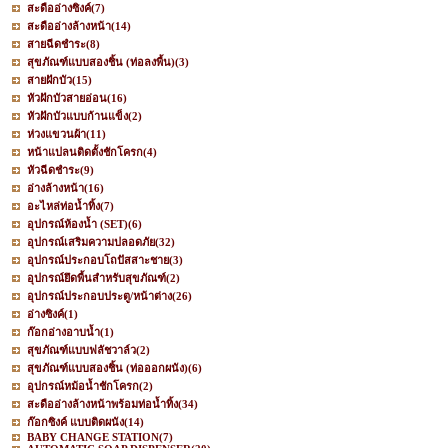
สะดืออ่างซิงค์
(7)
สะดืออ่างล้างหน้า
(14)
สายฉีดชำระ
(8)
สุขภัณฑ์แบบสองชิ้น (ท่อลงพื้น)
(3)
สายฝักบัว
(15)
หัวฝักบัวสายอ่อน
(16)
หัวฝักบัวแบบก้านแข็ง
(2)
ห่วงแขวนผ้า
(11)
หน้าแปลนติดตั้งชักโครก
(4)
หัวฉีดชำระ
(9)
อ่างล้างหน้า
(16)
อะไหล่ท่อน้ำทิ้ง
(7)
อุปกรณ์ห้องน้ำ (SET)
(6)
อุปกรณ์เสริมความปลอดภัย
(32)
อุปกรณ์ประกอบโถปัสสาะชาย
(3)
อุปกรณ์ยึดพื้นสำหรับสุขภัณฑ์
(2)
อุปกรณ์ประกอบประตู/หน้าต่าง
(26)
อ่างซิงค์
(1)
ก๊อกอ่างอาบน้ำ
(1)
สุขภัณฑ์แบบฟลัชวาล์ว
(2)
สุขภัณฑ์แบบสองชิ้น (ท่อออกผนัง)
(6)
อุปกรณ์หม้อน้ำชักโครก
(2)
สะดืออ่างล้างหน้าพร้อมท่อน้ำทิ้ง
(34)
ก๊อกซิงค์ แบบติดผนัง
(14)
BABY CHANGE STATION
(7)