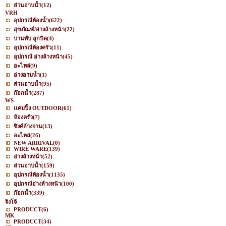
ส่วนอาบน้ำ
(12)
VRH
อุปกรณ์ห้องน้ำ
(622)
สุขภัณฑ์/อ่างล้างหน้า
(22)
บานพับ ลูกบิด
(4)
อุปกรณ์ห้องครัว
(11)
อุปกรณ์ อ่างล้างหน้า
(45)
อะไหล่
(9)
อ่างอาบน้ำ
(1)
ส่วนอาบน้ำ
(95)
ก๊อกน้ำ
(287)
WS
เเคมปิ้ง OUTDOOR
(61)
ห้องครัว
(7)
ซิงค์ล้างจาน
(13)
อะไหล่
(26)
NEW ARRIVAL
(0)
WIRE WARE
(139)
อ่างล้างหน้า
(52)
ส่วนอาบน้ำ
(159)
อุปกรณ์ห้องน้ำ
(1135)
อุปกรณ์อ่างล้างหน้า
(100)
ก๊อกน้ำ
(339)
จิงโจ้
PRODUCT
(6)
MK
PRODUCT
(34)