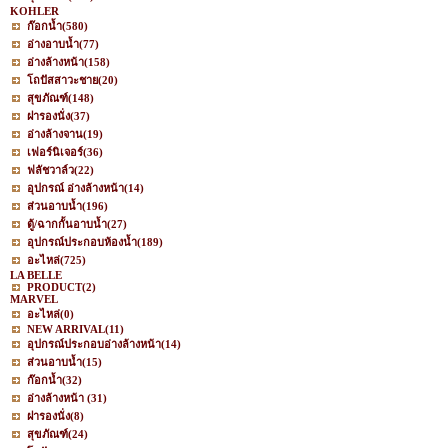
KOHLER
ก๊อกน้ำ
(580)
อ่างอาบน้ำ
(77)
อ่างล้างหน้า
(158)
โถปัสสาวะชาย
(20)
สุขภัณฑ์
(148)
ฝารองนั่ง
(37)
อ่างล้างจาน
(19)
เฟอร์นิเจอร์
(36)
ฟลัชวาล์ว
(22)
อุปกรณ์ อ่างล้างหน้า
(14)
ส่วนอาบน้ำ
(196)
ตู้/ฉากกั้นอาบน้ำ
(27)
อุปกรณ์ประกอบห้องน้ำ
(189)
อะไหล่
(725)
LA BELLE
PRODUCT
(2)
MARVEL
อะไหล่
(0)
NEW ARRIVAL
(11)
อุปกรณ์ประกอบอ่างล้างหน้า
(14)
ส่วนอาบน้ำ
(15)
ก๊อกน้ำ
(32)
อ่างล้างหน้า
(31)
ฝารองนั่ง
(8)
สุขภัณฑ์
(24)