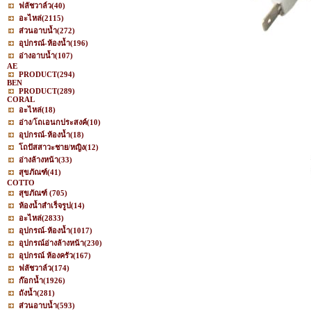
ฟลัชวาล์ว
(40)
อะไหล่
(2115)
ส่วนอาบน้ำ
(272)
อุปกรณ์-ห้องน้ำ
(196)
อ่างอาบน้ำ
(107)
AE
PRODUCT
(294)
BEN
PRODUCT
(289)
CORAL
อะไหล่
(18)
อ่าง/โถเอนกประสงค์
(10)
อุปกรณ์-ห้องน้ำ
(18)
โถปัสสาวะชาย/หญิง
(12)
อ่างล้างหน้า
(33)
สุขภัณฑ์
(41)
COTTO
สุขภัณฑ์
(705)
ห้องน้ำสำเร็จรูป
(14)
อะไหล่
(2833)
อุปกรณ์-ห้องน้ำ
(1017)
อุปกรณ์อ่างล้างหน้า
(230)
อุปกรณ์ ห้องครัว
(167)
ฟลัชวาล์ว
(174)
ก๊อกน้ำ
(1926)
ถังน้ำ
(281)
ส่วนอาบน้ำ
(593)