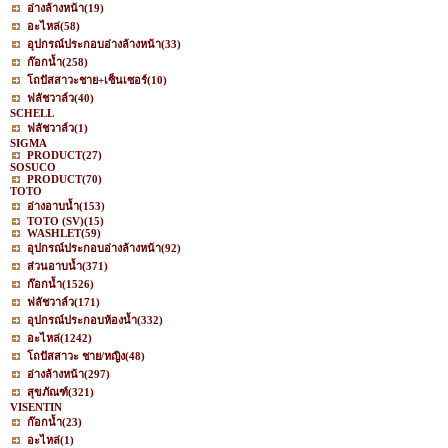
อ่างล้างหน้า
(19)
อะไหล่
(58)
อุปกรณ์ประกอบอ่างล้างหน้า
(33)
ก๊อกน้ำ
(258)
โถปัสสาวะชาย+เซ็นเซอร์
(10)
ฟลัชวาล์ว
(40)
SCHELL
ฟลัชวาล์ว
(1)
SIGMA
PRODUCT
(27)
SOSUCO
PRODUCT
(70)
TOTO
อ่างอาบน้ำ
(153)
TOTO (SV)
(15)
WASHLET
(59)
อุปกรณ์ประกอบอ่างล้างหน้า
(92)
ส่วนอาบน้ำ
(371)
ก๊อกน้ำ
(1526)
ฟลัชวาล์ว
(171)
อุปกรณ์ประกอบห้องน้ำ
(332)
อะไหล่
(1242)
โถปัสสาวะ ชาย/หญิง
(48)
อ่างล้างหน้า
(297)
สุขภัณฑ์
(321)
VISENTIN
ก๊อกน้ำ
(23)
อะไหล่
(1)