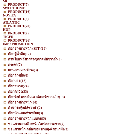
SB
PRODUCT
(7)
SWEETHOME
PRODUCT
(16)
NOVITA
PRODUCT
(6)
ATLANTIC
PRODUCT
(20)
HOP
PRODUCT
(7)
TIGER
PRODUCT
(26)
IMP / PROMOTION
ก๊อกอ่างล้างหน้า (SET)
(18)
ก๊อกตู้น้ำดื่ม
(12)
ก้านโยกฟลัชวาล์ว/ชุดกดฟลัชวาล์ว
(3)
กระจก
(7)
แกนกระดาษชำระ
(3)
ก๊อกล้างพื้น
(8)
ก๊อกบอล
(18)
ก๊อกสนาม
(24)
ก๊อกฝักบัว
(33)
ก๊อกซิงค์ แบบติดเคาน์เตอร์/ขอบอ่าง
(13)
ก๊อกอ่างล้างหน้า
(30)
ก้านกระทุ้งฟลัชวาล์ว
(2)
ก๊อกน้ำแบบเท้าเหยียบ
(3)
ก๊อกอ่างล้างหน้าแบบกด
(3)
ขอแขวนอ่างล้างหน้า/โถปัสสาวะชาย
(7)
ขอแขวนน้ำเกลือ/ขอแขวนถุงผ้าอนามัย
(3)