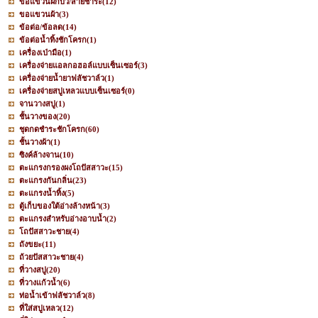
ขอแขวนฝักบัว/สายชำระ
(12)
ขอแขวนผ้า
(3)
ข้อต่อ/ข้อลด
(14)
ข้อต่อน้ำทิ้งชักโครก
(1)
เครื่องเป่ามือ
(1)
เครื่องจ่ายแอลกอฮอล์แบบเซ็นเซอร์
(3)
เครื่องจ่ายน้ำยาฟลัชวาล์ว
(1)
เครื่องจ่ายสบู่เหลวแบบเซ็นเซอร์
(0)
จานวางสบู่
(1)
ชั้นวางของ
(20)
ชุดกดชำระชักโครก
(60)
ชั้นวางผ้า
(1)
ซิงค์ล้างจาน
(10)
ตะแกรงกรองผงโถปัสสาวะ
(15)
ตะแกรงกันกลิ่น
(23)
ตะแกรงน้ำทิ้ง
(5)
ตู้เก็บของใต้อ่างล้างหน้า
(3)
ตะแกรงสำหรับอ่างอาบน้ำ
(2)
โถปัสสาวะชาย
(4)
ถังขยะ
(11)
ถ้วยปัสสาวะชาย
(4)
ที่วางสบู่
(20)
ที่วางแก้วน้ำ
(6)
ท่อน้ำเข้าฟลัชวาล์ว
(8)
ที่ใส่สบู่เหลว
(12)