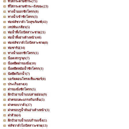
ที่ใส่กระดาษชำระ
(75)
ที่ใส่กระดาษชำระ+ถังขยะ
(23)
ทางน้ำออกชักโครก
(0)
ทางน้ำเข้าชักโครก
(3)
ท่อฟลัชวาล์ว โถสุขภัณฑ์
(42)
เทปพันเกลียว
(5)
ท่อน้ำทิ้งโถปัสสาวะชาย
(21)
ท่อน้ำทิ้งอ่างล้างหน้า
(40)
ท่อฟลัชวาล์วโถปัสสาะชาย
(8)
ท่อชาร์ป
(34)
ทางน้ำออกชักโครก
(1)
น็อต/สกรู/พุก
(7)
น็อตยึดฝารองนั่ง
(10)
น็อตยึดหม้อน้ำชักโครก
(1)
นัตยึดก๊อกน้ำ
(7)
บอร์ดคอนโทรลเซ็นเซอร์
(0)
ประเก็นยาง
(4)
ฝารองนั่งชักโครก
(5)
ฝักบัวอาบน้ำแบบสายอ่อน
(9)
ฝาครอบตะแกรงกันกลิ่น
(5)
ฝาครอบวาล์ว
(27)
ฝาครอบรูน้ำล้นอ่างล้างหน้า
(3)
ฝาส้วม
(4)
ฝักบัวอาบน้ำแบบก้านแข็ง
(1)
ฟลัชวาล์วโถปัสสาวะชาย
(13)