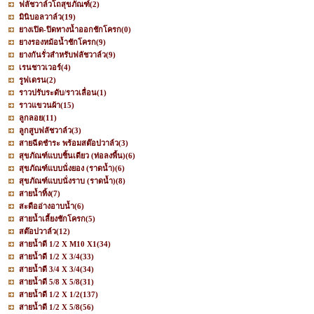
ฟลัชวาล์วโถสุขภัณฑ์
(2)
มินิบอลวาล์ว
(19)
ยางเปิด-ปิดทางน้ำออกชักโครก
(0)
ยางรองหม้อน้ำชักโครก
(9)
ยางกันรั่วสำหรับฟลัชวาล์ว
(9)
เรนชาวเวอร์
(4)
รูฟเดรน
(2)
ราวปรับระดับ/ราวเลื่อน
(1)
ราวแขวนผ้า
(15)
ลูกลอย
(11)
ลูกสูบฟลัชวาล์ว
(3)
สายฉีดชำระ พร้อมสต๊อปวาล์ว
(3)
สุขภัณฑ์แบบชิ้นเดียว (ท่อลงพื้น)
(6)
สุขภัณฑ์แบบนั่งยอง (ราดน้ำ)
(6)
สุขภัณฑ์แบบนั่งราบ (ราดน้ำ)
(8)
สายน้ำทิ้ง
(7)
สะดืออ่างอาบน้ำ
(6)
สายน้ำเลี้ยงชักโครก
(5)
สต๊อปวาล์ว
(12)
สายน้ำดี 1/2 X M10 X1
(34)
สายน้ำดี 1/2 X 3/4
(33)
สายน้ำดี 3/4 X 3/4
(34)
สายน้ำดี 5/8 X 5/8
(31)
สายน้ำดี 1/2 X 1/2
(137)
สายน้ำดี 1/2 X 5/8
(56)