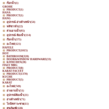
ก๊อกน้ำ
(1)
GROHE
PRODUCT
(1)
HANA
PRODUCT
(1)
HANG
อุปกรณ์-อ่างล้างหน้า
(54)
ฟลัชวาล์ว
(22)
ส่วนอาบน้ำ
(95)
อุปกรณ์-ห้องน้ำ
(114)
ก๊อกน้ำ
(375)
อะไหล่
(121)
HAFELE
PRODUCT
(1015)
HOY
BATHROOM
(320)
DOOR&WINDOW HARDWARE
(33)
KITHCHEN
(28)
ITALY MRG
PRODUCT
(8)
KARAT FACUET
PRODUCT
(1370)
KUCHE
PRODUCT
(5)
KARAT
อะไหล่
(749)
อ่างอาบน้ำ
(51)
อุปกรณ์ห้องน้ำ
(21)
อ่างล้างหน้า
(71)
โถปัสสาวะชาย
(11)
สุขภัณฑ์
(128)