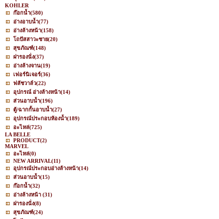
KOHLER
ก๊อกน้ำ
(580)
อ่างอาบน้ำ
(77)
อ่างล้างหน้า
(158)
โถปัสสาวะชาย
(20)
สุขภัณฑ์
(148)
ฝารองนั่ง
(37)
อ่างล้างจาน
(19)
เฟอร์นิเจอร์
(36)
ฟลัชวาล์ว
(22)
อุปกรณ์ อ่างล้างหน้า
(14)
ส่วนอาบน้ำ
(196)
ตู้/ฉากกั้นอาบน้ำ
(27)
อุปกรณ์ประกอบห้องน้ำ
(189)
อะไหล่
(725)
LA BELLE
PRODUCT
(2)
MARVEL
อะไหล่
(0)
NEW ARRIVAL
(11)
อุปกรณ์ประกอบอ่างล้างหน้า
(14)
ส่วนอาบน้ำ
(15)
ก๊อกน้ำ
(32)
อ่างล้างหน้า
(31)
ฝารองนั่ง
(8)
สุขภัณฑ์
(24)