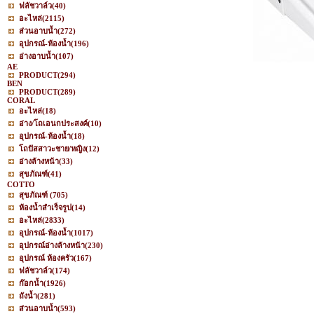
ฟลัชวาล์ว
(40)
อะไหล่
(2115)
ส่วนอาบน้ำ
(272)
อุปกรณ์-ห้องน้ำ
(196)
อ่างอาบน้ำ
(107)
AE
PRODUCT
(294)
BEN
PRODUCT
(289)
CORAL
อะไหล่
(18)
อ่าง/โถเอนกประสงค์
(10)
อุปกรณ์-ห้องน้ำ
(18)
โถปัสสาวะชาย/หญิง
(12)
อ่างล้างหน้า
(33)
สุขภัณฑ์
(41)
COTTO
สุขภัณฑ์
(705)
ห้องน้ำสำเร็จรูป
(14)
อะไหล่
(2833)
อุปกรณ์-ห้องน้ำ
(1017)
อุปกรณ์อ่างล้างหน้า
(230)
อุปกรณ์ ห้องครัว
(167)
ฟลัชวาล์ว
(174)
ก๊อกน้ำ
(1926)
ถังน้ำ
(281)
ส่วนอาบน้ำ
(593)