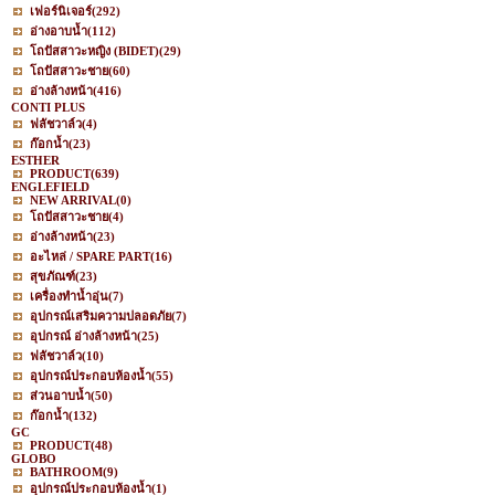
เฟอร์นิเจอร์
(292)
อ่างอาบน้ำ
(112)
โถปัสสาวะหญิง (BIDET)
(29)
โถปัสสาวะชาย
(60)
อ่างล้างหน้า
(416)
CONTI PLUS
ฟลัชวาล์ว
(4)
ก๊อกน้ำ
(23)
ESTHER
PRODUCT
(639)
ENGLEFIELD
NEW ARRIVAL
(0)
โถปัสสาวะชาย
(4)
อ่างล้างหน้า
(23)
อะไหล่ / SPARE PART
(16)
สุขภัณฑ์
(23)
เครื่องทำน้ำอุ่น
(7)
อุปกรณ์เสริมความปลอดภัย
(7)
อุปกรณ์ อ่างล้างหน้า
(25)
ฟลัชวาล์ว
(10)
อุปกรณ์ประกอบห้องน้ำ
(55)
ส่วนอาบน้ำ
(50)
ก๊อกน้ำ
(132)
GC
PRODUCT
(48)
GLOBO
BATHROOM
(9)
อุปกรณ์ประกอบห้องน้ำ
(1)