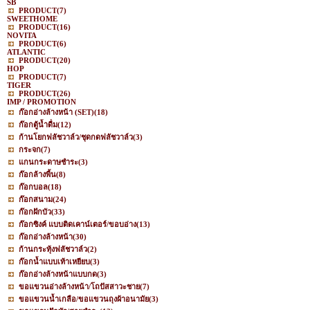
SB
PRODUCT
(7)
SWEETHOME
PRODUCT
(16)
NOVITA
PRODUCT
(6)
ATLANTIC
PRODUCT
(20)
HOP
PRODUCT
(7)
TIGER
PRODUCT
(26)
IMP / PROMOTION
ก๊อกอ่างล้างหน้า (SET)
(18)
ก๊อกตู้น้ำดื่ม
(12)
ก้านโยกฟลัชวาล์ว/ชุดกดฟลัชวาล์ว
(3)
กระจก
(7)
แกนกระดาษชำระ
(3)
ก๊อกล้างพื้น
(8)
ก๊อกบอล
(18)
ก๊อกสนาม
(24)
ก๊อกฝักบัว
(33)
ก๊อกซิงค์ แบบติดเคาน์เตอร์/ขอบอ่าง
(13)
ก๊อกอ่างล้างหน้า
(30)
ก้านกระทุ้งฟลัชวาล์ว
(2)
ก๊อกน้ำแบบเท้าเหยียบ
(3)
ก๊อกอ่างล้างหน้าแบบกด
(3)
ขอแขวนอ่างล้างหน้า/โถปัสสาวะชาย
(7)
ขอแขวนน้ำเกลือ/ขอแขวนถุงผ้าอนามัย
(3)