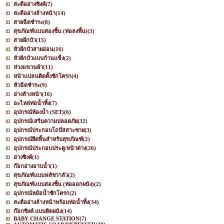
สะดืออ่างซิงค์
(7)
สะดืออ่างล้างหน้า
(14)
สายฉีดชำระ
(8)
สุขภัณฑ์แบบสองชิ้น (ท่อลงพื้น)
(3)
สายฝักบัว
(15)
หัวฝักบัวสายอ่อน
(16)
หัวฝักบัวแบบก้านแข็ง
(2)
ห่วงแขวนผ้า
(11)
หน้าแปลนติดตั้งชักโครก
(4)
หัวฉีดชำระ
(9)
อ่างล้างหน้า
(16)
อะไหล่ท่อน้ำทิ้ง
(7)
อุปกรณ์ห้องน้ำ (SET)
(6)
อุปกรณ์เสริมความปลอดภัย
(32)
อุปกรณ์ประกอบโถปัสสาะชาย
(3)
อุปกรณ์ยึดพื้นสำหรับสุขภัณฑ์
(2)
อุปกรณ์ประกอบประตู/หน้าต่าง
(26)
อ่างซิงค์
(1)
ก๊อกอ่างอาบน้ำ
(1)
สุขภัณฑ์แบบฟลัชวาล์ว
(2)
สุขภัณฑ์แบบสองชิ้น (ท่อออกผนัง)
(2)
อุปกรณ์หม้อน้ำชักโครก
(2)
สะดืออ่างล้างหน้าพร้อมท่อน้ำทิ้ง
(34)
ก๊อกซิงค์ แบบติดผนัง
(14)
BABY CHANGE STATION
(7)