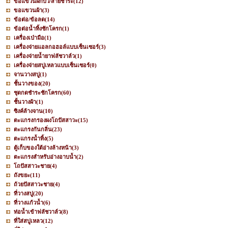
ขอแขวนฝักบัว/สายชำระ
(12)
ขอแขวนผ้า
(3)
ข้อต่อ/ข้อลด
(14)
ข้อต่อน้ำทิ้งชักโครก
(1)
เครื่องเป่ามือ
(1)
เครื่องจ่ายแอลกอฮอล์แบบเซ็นเซอร์
(3)
เครื่องจ่ายน้ำยาฟลัชวาล์ว
(1)
เครื่องจ่ายสบู่เหลวแบบเซ็นเซอร์
(0)
จานวางสบู่
(1)
ชั้นวางของ
(20)
ชุดกดชำระชักโครก
(60)
ชั้นวางผ้า
(1)
ซิงค์ล้างจาน
(10)
ตะแกรงกรองผงโถปัสสาวะ
(15)
ตะแกรงกันกลิ่น
(23)
ตะแกรงน้ำทิ้ง
(5)
ตู้เก็บของใต้อ่างล้างหน้า
(3)
ตะแกรงสำหรับอ่างอาบน้ำ
(2)
โถปัสสาวะชาย
(4)
ถังขยะ
(11)
ถ้วยปัสสาวะชาย
(4)
ที่วางสบู่
(20)
ที่วางแก้วน้ำ
(6)
ท่อน้ำเข้าฟลัชวาล์ว
(8)
ที่ใส่สบู่เหลว
(12)