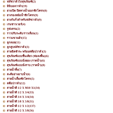
ฟลัชวาล์วโถสุขภัณฑ์
(2)
มินิบอลวาล์ว
(19)
ยางเปิด-ปิดทางน้ำออกชักโครก
(0)
ยางรองหม้อน้ำชักโครก
(9)
ยางกันรั่วสำหรับฟลัชวาล์ว
(9)
เรนชาวเวอร์
(4)
รูฟเดรน
(2)
ราวปรับระดับ/ราวเลื่อน
(1)
ราวแขวนผ้า
(15)
ลูกลอย
(11)
ลูกสูบฟลัชวาล์ว
(3)
สายฉีดชำระ พร้อมสต๊อปวาล์ว
(3)
สุขภัณฑ์แบบชิ้นเดียว (ท่อลงพื้น)
(6)
สุขภัณฑ์แบบนั่งยอง (ราดน้ำ)
(6)
สุขภัณฑ์แบบนั่งราบ (ราดน้ำ)
(8)
สายน้ำทิ้ง
(7)
สะดืออ่างอาบน้ำ
(6)
สายน้ำเลี้ยงชักโครก
(5)
สต๊อปวาล์ว
(12)
สายน้ำดี 1/2 X M10 X1
(34)
สายน้ำดี 1/2 X 3/4
(33)
สายน้ำดี 3/4 X 3/4
(34)
สายน้ำดี 5/8 X 5/8
(31)
สายน้ำดี 1/2 X 1/2
(137)
สายน้ำดี 1/2 X 5/8
(56)