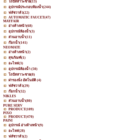
โถปัสสาวะชาย
(13)
อุปกรณ์ประกอบห้องน้ำ
(244)
ฟลัชวาล์ว
(22)
AUTOMATIC FAUCET
(47)
MAYFAIR
อ่างล้างหน้า
(68)
อุปกรณ์ห้องน้ำ
(3)
ส่วนอาบน้ำ
(11)
ก๊อกน้ำ
(141)
NEOMATE
อ่างล้างหน้า
(2)
สุขภัณฑ์
(1)
อะไหล่
(3)
อุปกรณ์ห้องน้ำ
(50)
โถปัสสาวะชาย
(8)
ฝารองนั่ง อัตโนมัติ
(4)
ฟลัชวาล์ว
(29)
ก๊อกน้ำ
(32)
NIKLES
ส่วนอาบน้ำ
(80)
PURE SERV
PRODUCT
(109)
PIXO
PRODUCT
(470)
PAINI
อุปกรณ์ อ่างล้างหน้า
(9)
อะไหล่
(28)
ฟลัชวาล์ว
(2)