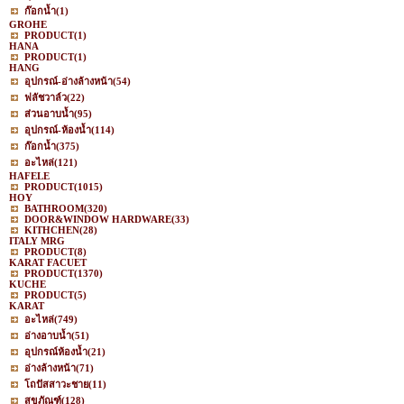
ก๊อกน้ำ
(1)
GROHE
PRODUCT
(1)
HANA
PRODUCT
(1)
HANG
อุปกรณ์-อ่างล้างหน้า
(54)
ฟลัชวาล์ว
(22)
ส่วนอาบน้ำ
(95)
อุปกรณ์-ห้องน้ำ
(114)
ก๊อกน้ำ
(375)
อะไหล่
(121)
HAFELE
PRODUCT
(1015)
HOY
BATHROOM
(320)
DOOR&WINDOW HARDWARE
(33)
KITHCHEN
(28)
ITALY MRG
PRODUCT
(8)
KARAT FACUET
PRODUCT
(1370)
KUCHE
PRODUCT
(5)
KARAT
อะไหล่
(749)
อ่างอาบน้ำ
(51)
อุปกรณ์ห้องน้ำ
(21)
อ่างล้างหน้า
(71)
โถปัสสาวะชาย
(11)
สุขภัณฑ์
(128)