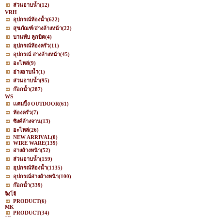
ส่วนอาบน้ำ
(12)
VRH
อุปกรณ์ห้องน้ำ
(622)
สุขภัณฑ์/อ่างล้างหน้า
(22)
บานพับ ลูกบิด
(4)
อุปกรณ์ห้องครัว
(11)
อุปกรณ์ อ่างล้างหน้า
(45)
อะไหล่
(9)
อ่างอาบน้ำ
(1)
ส่วนอาบน้ำ
(95)
ก๊อกน้ำ
(287)
WS
เเคมปิ้ง OUTDOOR
(61)
ห้องครัว
(7)
ซิงค์ล้างจาน
(13)
อะไหล่
(26)
NEW ARRIVAL
(0)
WIRE WARE
(139)
อ่างล้างหน้า
(52)
ส่วนอาบน้ำ
(159)
อุปกรณ์ห้องน้ำ
(1135)
อุปกรณ์อ่างล้างหน้า
(100)
ก๊อกน้ำ
(339)
จิงโจ้
PRODUCT
(6)
MK
PRODUCT
(34)