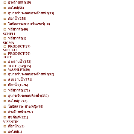
อ่างล้างหน้า
(19)
อะไหล่
(58)
อุปกรณ์ประกอบอ่างล้างหน้า
(33)
ก๊อกน้ำ
(258)
โถปัสสาวะชาย+เซ็นเซอร์
(10)
ฟลัชวาล์ว
(40)
SCHELL
ฟลัชวาล์ว
(1)
SIGMA
PRODUCT
(27)
SOSUCO
PRODUCT
(70)
TOTO
อ่างอาบน้ำ
(153)
TOTO (SV)
(15)
WASHLET
(59)
อุปกรณ์ประกอบอ่างล้างหน้า
(92)
ส่วนอาบน้ำ
(371)
ก๊อกน้ำ
(1526)
ฟลัชวาล์ว
(171)
อุปกรณ์ประกอบห้องน้ำ
(332)
อะไหล่
(1242)
โถปัสสาวะ ชาย/หญิง
(48)
อ่างล้างหน้า
(297)
สุขภัณฑ์
(321)
VISENTIN
ก๊อกน้ำ
(23)
อะไหล่
(1)