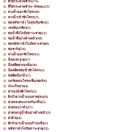
ที่ใส่กระดาษชำระ
(75)
ที่ใส่กระดาษชำระ+ถังขยะ
(23)
ทางน้ำออกชักโครก
(0)
ทางน้ำเข้าชักโครก
(3)
ท่อฟลัชวาล์ว โถสุขภัณฑ์
(42)
เทปพันเกลียว
(5)
ท่อน้ำทิ้งโถปัสสาวะชาย
(21)
ท่อน้ำทิ้งอ่างล้างหน้า
(40)
ท่อฟลัชวาล์วโถปัสสาะชาย
(8)
ท่อชาร์ป
(34)
ทางน้ำออกชักโครก
(1)
น็อต/สกรู/พุก
(7)
น็อตยึดฝารองนั่ง
(10)
น็อตยึดหม้อน้ำชักโครก
(1)
นัตยึดก๊อกน้ำ
(7)
บอร์ดคอนโทรลเซ็นเซอร์
(0)
ประเก็นยาง
(4)
ฝารองนั่งชักโครก
(5)
ฝักบัวอาบน้ำแบบสายอ่อน
(9)
ฝาครอบตะแกรงกันกลิ่น
(5)
ฝาครอบวาล์ว
(27)
ฝาครอบรูน้ำล้นอ่างล้างหน้า
(3)
ฝาส้วม
(4)
ฝักบัวอาบน้ำแบบก้านแข็ง
(1)
ฟลัชวาล์วโถปัสสาวะชาย
(13)