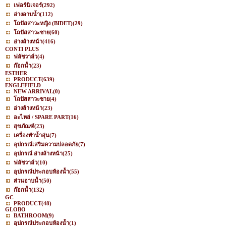
เฟอร์นิเจอร์
(292)
อ่างอาบน้ำ
(112)
โถปัสสาวะหญิง (BIDET)
(29)
โถปัสสาวะชาย
(60)
อ่างล้างหน้า
(416)
CONTI PLUS
ฟลัชวาล์ว
(4)
ก๊อกน้ำ
(23)
ESTHER
PRODUCT
(639)
ENGLEFIELD
NEW ARRIVAL
(0)
โถปัสสาวะชาย
(4)
อ่างล้างหน้า
(23)
อะไหล่ / SPARE PART
(16)
สุขภัณฑ์
(23)
เครื่องทำน้ำอุ่น
(7)
อุปกรณ์เสริมความปลอดภัย
(7)
อุปกรณ์ อ่างล้างหน้า
(25)
ฟลัชวาล์ว
(10)
อุปกรณ์ประกอบห้องน้ำ
(55)
ส่วนอาบน้ำ
(50)
ก๊อกน้ำ
(132)
GC
PRODUCT
(48)
GLOBO
BATHROOM
(9)
อุปกรณ์ประกอบห้องน้ำ
(1)