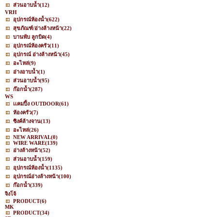
ส่วนอาบน้ำ
(12)
VRH
อุปกรณ์ห้องน้ำ
(622)
สุขภัณฑ์/อ่างล้างหน้า
(22)
บานพับ ลูกบิด
(4)
อุปกรณ์ห้องครัว
(11)
อุปกรณ์ อ่างล้างหน้า
(45)
อะไหล่
(9)
อ่างอาบน้ำ
(1)
ส่วนอาบน้ำ
(95)
ก๊อกน้ำ
(287)
WS
เเคมปิ้ง OUTDOOR
(61)
ห้องครัว
(7)
ซิงค์ล้างจาน
(13)
อะไหล่
(26)
NEW ARRIVAL
(0)
WIRE WARE
(139)
อ่างล้างหน้า
(52)
ส่วนอาบน้ำ
(159)
อุปกรณ์ห้องน้ำ
(1135)
อุปกรณ์อ่างล้างหน้า
(100)
ก๊อกน้ำ
(339)
จิงโจ้
PRODUCT
(6)
MK
PRODUCT
(34)