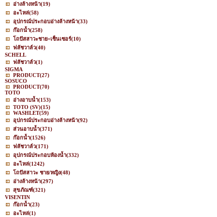
อ่างล้างหน้า
(19)
อะไหล่
(58)
อุปกรณ์ประกอบอ่างล้างหน้า
(33)
ก๊อกน้ำ
(258)
โถปัสสาวะชาย+เซ็นเซอร์
(10)
ฟลัชวาล์ว
(40)
SCHELL
ฟลัชวาล์ว
(1)
SIGMA
PRODUCT
(27)
SOSUCO
PRODUCT
(70)
TOTO
อ่างอาบน้ำ
(153)
TOTO (SV)
(15)
WASHLET
(59)
อุปกรณ์ประกอบอ่างล้างหน้า
(92)
ส่วนอาบน้ำ
(371)
ก๊อกน้ำ
(1526)
ฟลัชวาล์ว
(171)
อุปกรณ์ประกอบห้องน้ำ
(332)
อะไหล่
(1242)
โถปัสสาวะ ชาย/หญิง
(48)
อ่างล้างหน้า
(297)
สุขภัณฑ์
(321)
VISENTIN
ก๊อกน้ำ
(23)
อะไหล่
(1)