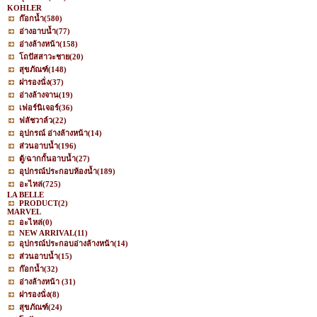
KOHLER
ก๊อกน้ำ
(580)
อ่างอาบน้ำ
(77)
อ่างล้างหน้า
(158)
โถปัสสาวะชาย
(20)
สุขภัณฑ์
(148)
ฝารองนั่ง
(37)
อ่างล้างจาน
(19)
เฟอร์นิเจอร์
(36)
ฟลัชวาล์ว
(22)
อุปกรณ์ อ่างล้างหน้า
(14)
ส่วนอาบน้ำ
(196)
ตู้/ฉากกั้นอาบน้ำ
(27)
อุปกรณ์ประกอบห้องน้ำ
(189)
อะไหล่
(725)
LA BELLE
PRODUCT
(2)
MARVEL
อะไหล่
(0)
NEW ARRIVAL
(11)
อุปกรณ์ประกอบอ่างล้างหน้า
(14)
ส่วนอาบน้ำ
(15)
ก๊อกน้ำ
(32)
อ่างล้างหน้า
(31)
ฝารองนั่ง
(8)
สุขภัณฑ์
(24)