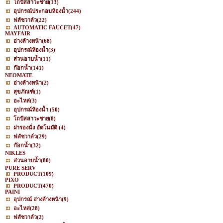
โถปัสสาวะชาย
(13)
อุปกรณ์ประกอบห้องน้ำ
(244)
ฟลัชวาล์ว
(22)
AUTOMATIC FAUCET
(47)
MAYFAIR
อ่างล้างหน้า
(68)
อุปกรณ์ห้องน้ำ
(3)
ส่วนอาบน้ำ
(11)
ก๊อกน้ำ
(141)
NEOMATE
อ่างล้างหน้า
(2)
สุขภัณฑ์
(1)
อะไหล่
(3)
อุปกรณ์ห้องน้ำ
(50)
โถปัสสาวะชาย
(8)
ฝารองนั่ง อัตโนมัติ
(4)
ฟลัชวาล์ว
(29)
ก๊อกน้ำ
(32)
NIKLES
ส่วนอาบน้ำ
(80)
PURE SERV
PRODUCT
(109)
PIXO
PRODUCT
(470)
PAINI
อุปกรณ์ อ่างล้างหน้า
(9)
อะไหล่
(28)
ฟลัชวาล์ว
(2)