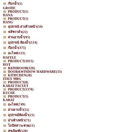
ก๊อกน้ำ
(1)
GROHE
PRODUCT
(1)
HANA
PRODUCT
(1)
HANG
อุปกรณ์-อ่างล้างหน้า
(54)
ฟลัชวาล์ว
(22)
ส่วนอาบน้ำ
(95)
อุปกรณ์-ห้องน้ำ
(114)
ก๊อกน้ำ
(375)
อะไหล่
(121)
HAFELE
PRODUCT
(1015)
HOY
BATHROOM
(320)
DOOR&WINDOW HARDWARE
(33)
KITHCHEN
(28)
ITALY MRG
PRODUCT
(8)
KARAT FACUET
PRODUCT
(1370)
KUCHE
PRODUCT
(5)
KARAT
อะไหล่
(749)
อ่างอาบน้ำ
(51)
อุปกรณ์ห้องน้ำ
(21)
อ่างล้างหน้า
(71)
โถปัสสาวะชาย
(11)
สุขภัณฑ์
(128)