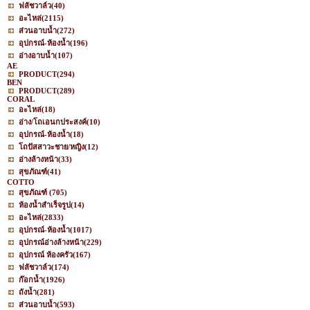
ฟลัชวาล์ว
(40)
อะไหล่
(2115)
ส่วนอาบน้ำ
(272)
อุปกรณ์-ห้องน้ำ
(196)
อ่างอาบน้ำ
(107)
AE
PRODUCT
(294)
BEN
PRODUCT
(289)
CORAL
อะไหล่
(18)
อ่าง/โถเอนกประสงค์
(10)
อุปกรณ์-ห้องน้ำ
(18)
โถปัสสาวะชาย/หญิง
(12)
อ่างล้างหน้า
(33)
สุขภัณฑ์
(41)
COTTO
สุขภัณฑ์
(705)
ห้องน้ำสำเร็จรูป
(14)
อะไหล่
(2833)
อุปกรณ์-ห้องน้ำ
(1017)
อุปกรณ์อ่างล้างหน้า
(229)
อุปกรณ์ ห้องครัว
(167)
ฟลัชวาล์ว
(174)
ก๊อกน้ำ
(1926)
ถังน้ำ
(281)
ส่วนอาบน้ำ
(593)