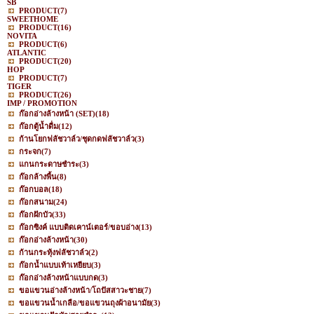
SB
PRODUCT
(7)
SWEETHOME
PRODUCT
(16)
NOVITA
PRODUCT
(6)
ATLANTIC
PRODUCT
(20)
HOP
PRODUCT
(7)
TIGER
PRODUCT
(26)
IMP / PROMOTION
ก๊อกอ่างล้างหน้า (SET)
(18)
ก๊อกตู้น้ำดื่ม
(12)
ก้านโยกฟลัชวาล์ว/ชุดกดฟลัชวาล์ว
(3)
กระจก
(7)
แกนกระดาษชำระ
(3)
ก๊อกล้างพื้น
(8)
ก๊อกบอล
(18)
ก๊อกสนาม
(24)
ก๊อกฝักบัว
(33)
ก๊อกซิงค์ แบบติดเคาน์เตอร์/ขอบอ่าง
(13)
ก๊อกอ่างล้างหน้า
(30)
ก้านกระทุ้งฟลัชวาล์ว
(2)
ก๊อกน้ำแบบเท้าเหยียบ
(3)
ก๊อกอ่างล้างหน้าแบบกด
(3)
ขอแขวนอ่างล้างหน้า/โถปัสสาวะชาย
(7)
ขอแขวนน้ำเกลือ/ขอแขวนถุงผ้าอนามัย
(3)