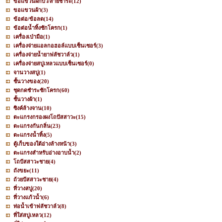
ขอแขวนฝักบัว/สายชำระ
(12)
ขอแขวนผ้า
(3)
ข้อต่อ/ข้อลด
(14)
ข้อต่อน้ำทิ้งชักโครก
(1)
เครื่องเป่ามือ
(1)
เครื่องจ่ายแอลกอฮอล์แบบเซ็นเซอร์
(3)
เครื่องจ่ายน้ำยาฟลัชวาล์ว
(1)
เครื่องจ่ายสบู่เหลวแบบเซ็นเซอร์
(0)
จานวางสบู่
(1)
ชั้นวางของ
(20)
ชุดกดชำระชักโครก
(60)
ชั้นวางผ้า
(1)
ซิงค์ล้างจาน
(10)
ตะแกรงกรองผงโถปัสสาวะ
(15)
ตะแกรงกันกลิ่น
(23)
ตะแกรงน้ำทิ้ง
(5)
ตู้เก็บของใต้อ่างล้างหน้า
(3)
ตะแกรงสำหรับอ่างอาบน้ำ
(2)
โถปัสสาวะชาย
(4)
ถังขยะ
(11)
ถ้วยปัสสาวะชาย
(4)
ที่วางสบู่
(20)
ที่วางแก้วน้ำ
(6)
ท่อน้ำเข้าฟลัชวาล์ว
(8)
ที่ใส่สบู่เหลว
(12)