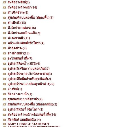
สะดืออ่างซิงค์
(7)
สะดืออ่างล้างหน้า
(14)
สายฉีดชำระ
(8)
สุขภัณฑ์แบบสองชิ้น (ท่อลงพื้น)
(3)
สายฝักบัว
(15)
หัวฝักบัวสายอ่อน
(16)
หัวฝักบัวแบบก้านแข็ง
(2)
ห่วงแขวนผ้า
(11)
หน้าแปลนติดตั้งชักโครก
(4)
หัวฉีดชำระ
(9)
อ่างล้างหน้า
(16)
อะไหล่ท่อน้ำทิ้ง
(7)
อุปกรณ์ห้องน้ำ (SET)
(6)
อุปกรณ์เสริมความปลอดภัย
(32)
อุปกรณ์ประกอบโถปัสสาะชาย
(3)
อุปกรณ์ยึดพื้นสำหรับสุขภัณฑ์
(2)
อุปกรณ์ประกอบประตู/หน้าต่าง
(26)
อ่างซิงค์
(1)
ก๊อกอ่างอาบน้ำ
(1)
สุขภัณฑ์แบบฟลัชวาล์ว
(2)
สุขภัณฑ์แบบสองชิ้น (ท่อออกผนัง)
(2)
อุปกรณ์หม้อน้ำชักโครก
(2)
สะดืออ่างล้างหน้าพร้อมท่อน้ำทิ้ง
(34)
ก๊อกซิงค์ แบบติดผนัง
(14)
BABY CHANGE STATION
(7)