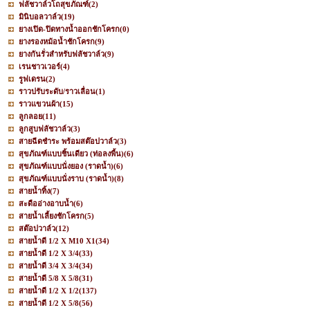
ฟลัชวาล์วโถสุขภัณฑ์
(2)
มินิบอลวาล์ว
(19)
ยางเปิด-ปิดทางน้ำออกชักโครก
(0)
ยางรองหม้อน้ำชักโครก
(9)
ยางกันรั่วสำหรับฟลัชวาล์ว
(9)
เรนชาวเวอร์
(4)
รูฟเดรน
(2)
ราวปรับระดับ/ราวเลื่อน
(1)
ราวแขวนผ้า
(15)
ลูกลอย
(11)
ลูกสูบฟลัชวาล์ว
(3)
สายฉีดชำระ พร้อมสต๊อปวาล์ว
(3)
สุขภัณฑ์แบบชิ้นเดียว (ท่อลงพื้น)
(6)
สุขภัณฑ์แบบนั่งยอง (ราดน้ำ)
(6)
สุขภัณฑ์แบบนั่งราบ (ราดน้ำ)
(8)
สายน้ำทิ้ง
(7)
สะดืออ่างอาบน้ำ
(6)
สายน้ำเลี้ยงชักโครก
(5)
สต๊อปวาล์ว
(12)
สายน้ำดี 1/2 X M10 X1
(34)
สายน้ำดี 1/2 X 3/4
(33)
สายน้ำดี 3/4 X 3/4
(34)
สายน้ำดี 5/8 X 5/8
(31)
สายน้ำดี 1/2 X 1/2
(137)
สายน้ำดี 1/2 X 5/8
(56)