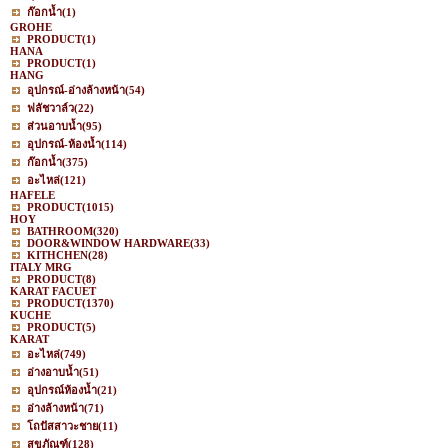
ก๊อกน้ำ
(1)
GROHE
PRODUCT
(1)
HANA
PRODUCT
(1)
HANG
อุปกรณ์-อ่างล้างหน้า
(54)
ฟลัชวาล์ว
(22)
ส่วนอาบน้ำ
(95)
อุปกรณ์-ห้องน้ำ
(114)
ก๊อกน้ำ
(375)
อะไหล่
(121)
HAFELE
PRODUCT
(1015)
HOY
BATHROOM
(320)
DOOR&WINDOW HARDWARE
(33)
KITHCHEN
(28)
ITALY MRG
PRODUCT
(8)
KARAT FACUET
PRODUCT
(1370)
KUCHE
PRODUCT
(5)
KARAT
อะไหล่
(749)
อ่างอาบน้ำ
(51)
อุปกรณ์ห้องน้ำ
(21)
อ่างล้างหน้า
(71)
โถปัสสาวะชาย
(11)
สุขภัณฑ์
(128)