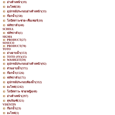
อ่างล้างหน้า
(19)
อะไหล่
(58)
อุปกรณ์ประกอบอ่างล้างหน้า
(33)
ก๊อกน้ำ
(258)
โถปัสสาวะชาย+เซ็นเซอร์
(10)
ฟลัชวาล์ว
(40)
SCHELL
ฟลัชวาล์ว
(1)
SIGMA
PRODUCT
(27)
SOSUCO
PRODUCT
(70)
TOTO
อ่างอาบน้ำ
(153)
TOTO (SV)
(15)
WASHLET
(59)
อุปกรณ์ประกอบอ่างล้างหน้า
(92)
ส่วนอาบน้ำ
(371)
ก๊อกน้ำ
(1526)
ฟลัชวาล์ว
(171)
อุปกรณ์ประกอบห้องน้ำ
(332)
อะไหล่
(1242)
โถปัสสาวะ ชาย/หญิง
(48)
อ่างล้างหน้า
(297)
สุขภัณฑ์
(321)
VISENTIN
ก๊อกน้ำ
(23)
อะไหล่
(1)