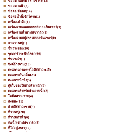
ขอแขวนฝักบัว/สายชำระ
(12)
ขอแขวนผ้า
(3)
ข้อต่อ/ข้อลด
(14)
ข้อต่อน้ำทิ้งชักโครก
(1)
เครื่องเป่ามือ
(1)
เครื่องจ่ายแอลกอฮอล์แบบเซ็นเซอร์
(3)
เครื่องจ่ายน้ำยาฟลัชวาล์ว
(1)
เครื่องจ่ายสบู่เหลวแบบเซ็นเซอร์
(0)
จานวางสบู่
(1)
ชั้นวางของ
(20)
ชุดกดชำระชักโครก
(60)
ชั้นวางผ้า
(1)
ซิงค์ล้างจาน
(10)
ตะแกรงกรองผงโถปัสสาวะ
(15)
ตะแกรงกันกลิ่น
(23)
ตะแกรงน้ำทิ้ง
(5)
ตู้เก็บของใต้อ่างล้างหน้า
(3)
ตะแกรงสำหรับอ่างอาบน้ำ
(2)
โถปัสสาวะชาย
(4)
ถังขยะ
(11)
ถ้วยปัสสาวะชาย
(4)
ที่วางสบู่
(20)
ที่วางแก้วน้ำ
(6)
ท่อน้ำเข้าฟลัชวาล์ว
(8)
ที่ใส่สบู่เหลว
(12)