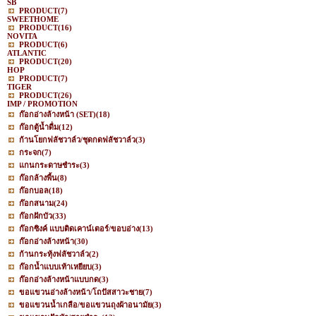
SB
PRODUCT
(7)
SWEETHOME
PRODUCT
(16)
NOVITA
PRODUCT
(6)
ATLANTIC
PRODUCT
(20)
HOP
PRODUCT
(7)
TIGER
PRODUCT
(26)
IMP / PROMOTION
ก๊อกอ่างล้างหน้า (SET)
(18)
ก๊อกตู้น้ำดื่ม
(12)
ก้านโยกฟลัชวาล์ว/ชุดกดฟลัชวาล์ว
(3)
กระจก
(7)
แกนกระดาษชำระ
(3)
ก๊อกล้างพื้น
(8)
ก๊อกบอล
(18)
ก๊อกสนาม
(24)
ก๊อกฝักบัว
(33)
ก๊อกซิงค์ แบบติดเคาน์เตอร์/ขอบอ่าง
(13)
ก๊อกอ่างล้างหน้า
(30)
ก้านกระทุ้งฟลัชวาล์ว
(2)
ก๊อกน้ำแบบเท้าเหยียบ
(3)
ก๊อกอ่างล้างหน้าแบบกด
(3)
ขอแขวนอ่างล้างหน้า/โถปัสสาวะชาย
(7)
ขอแขวนน้ำเกลือ/ขอแขวนถุงผ้าอนามัย
(3)