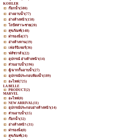
KOHLER
ก๊อกน้ำ
(580)
อ่างอาบน้ำ
(77)
อ่างล้างหน้า
(158)
โถปัสสาวะชาย
(20)
สุขภัณฑ์
(148)
ฝารองนั่ง
(37)
อ่างล้างจาน
(19)
เฟอร์นิเจอร์
(36)
ฟลัชวาล์ว
(22)
อุปกรณ์ อ่างล้างหน้า
(14)
ส่วนอาบน้ำ
(196)
ตู้/ฉากกั้นอาบน้ำ
(27)
อุปกรณ์ประกอบห้องน้ำ
(189)
อะไหล่
(725)
LA BELLE
PRODUCT
(2)
MARVEL
อะไหล่
(0)
NEW ARRIVAL
(11)
อุปกรณ์ประกอบอ่างล้างหน้า
(14)
ส่วนอาบน้ำ
(15)
ก๊อกน้ำ
(32)
อ่างล้างหน้า
(31)
ฝารองนั่ง
(8)
สุขภัณฑ์
(24)