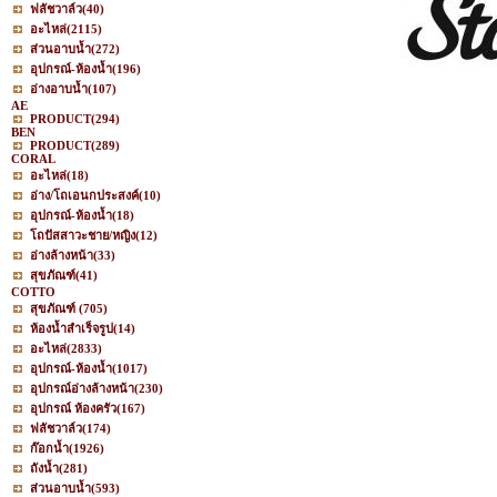
ฟลัชวาล์ว
(40)
อะไหล่
(2115)
ส่วนอาบน้ำ
(272)
อุปกรณ์-ห้องน้ำ
(196)
อ่างอาบน้ำ
(107)
AE
PRODUCT
(294)
BEN
PRODUCT
(289)
CORAL
อะไหล่
(18)
อ่าง/โถเอนกประสงค์
(10)
อุปกรณ์-ห้องน้ำ
(18)
โถปัสสาวะชาย/หญิง
(12)
อ่างล้างหน้า
(33)
สุขภัณฑ์
(41)
COTTO
สุขภัณฑ์
(705)
ห้องน้ำสำเร็จรูป
(14)
อะไหล่
(2833)
อุปกรณ์-ห้องน้ำ
(1017)
อุปกรณ์อ่างล้างหน้า
(230)
อุปกรณ์ ห้องครัว
(167)
ฟลัชวาล์ว
(174)
ก๊อกน้ำ
(1926)
ถังน้ำ
(281)
ส่วนอาบน้ำ
(593)