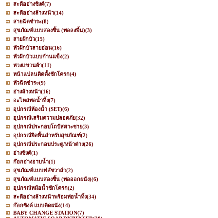
สะดืออ่างซิงค์
(7)
สะดืออ่างล้างหน้า
(14)
สายฉีดชำระ
(8)
สุขภัณฑ์แบบสองชิ้น (ท่อลงพื้น)
(3)
สายฝักบัว
(15)
หัวฝักบัวสายอ่อน
(16)
หัวฝักบัวแบบก้านแข็ง
(2)
ห่วงแขวนผ้า
(11)
หน้าแปลนติดตั้งชักโครก
(4)
หัวฉีดชำระ
(9)
อ่างล้างหน้า
(16)
อะไหล่ท่อน้ำทิ้ง
(7)
อุปกรณ์ห้องน้ำ (SET)
(6)
อุปกรณ์เสริมความปลอดภัย
(32)
อุปกรณ์ประกอบโถปัสสาะชาย
(3)
อุปกรณ์ยึดพื้นสำหรับสุขภัณฑ์
(2)
อุปกรณ์ประกอบประตู/หน้าต่าง
(26)
อ่างซิงค์
(1)
ก๊อกอ่างอาบน้ำ
(1)
สุขภัณฑ์แบบฟลัชวาล์ว
(2)
สุขภัณฑ์แบบสองชิ้น (ท่อออกผนัง)
(6)
อุปกรณ์หม้อน้ำชักโครก
(2)
สะดืออ่างล้างหน้าพร้อมท่อน้ำทิ้ง
(34)
ก๊อกซิงค์ แบบติดผนัง
(14)
BABY CHANGE STATION
(7)