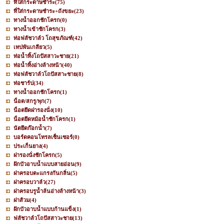
ที่ใส่กระดาษชำระ
(75)
ที่ใส่กระดาษชำระ+ถังขยะ
(23)
ทางน้ำออกชักโครก
(0)
ทางน้ำเข้าชักโครก
(3)
ท่อฟลัชวาล์ว โถสุขภัณฑ์
(42)
เทปพันเกลียว
(5)
ท่อน้ำทิ้งโถปัสสาวะชาย
(21)
ท่อน้ำทิ้งอ่างล้างหน้า
(40)
ท่อฟลัชวาล์วโถปัสสาะชาย
(8)
ท่อชาร์ป
(34)
ทางน้ำออกชักโครก
(1)
น็อต/สกรู/พุก
(7)
น็อตยึดฝารองนั่ง
(10)
น็อตยึดหม้อน้ำชักโครก
(1)
นัตยึดก๊อกน้ำ
(7)
บอร์ดคอนโทรลเซ็นเซอร์
(0)
ประเก็นยาง
(4)
ฝารองนั่งชักโครก
(5)
ฝักบัวอาบน้ำแบบสายอ่อน
(9)
ฝาครอบตะแกรงกันกลิ่น
(5)
ฝาครอบวาล์ว
(27)
ฝาครอบรูน้ำล้นอ่างล้างหน้า
(3)
ฝาส้วม
(4)
ฝักบัวอาบน้ำแบบก้านแข็ง
(1)
ฟลัชวาล์วโถปัสสาวะชาย
(13)