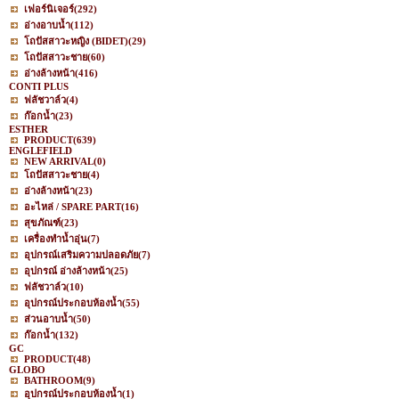
เฟอร์นิเจอร์
(292)
อ่างอาบน้ำ
(112)
โถปัสสาวะหญิง (BIDET)
(29)
โถปัสสาวะชาย
(60)
อ่างล้างหน้า
(416)
CONTI PLUS
ฟลัชวาล์ว
(4)
ก๊อกน้ำ
(23)
ESTHER
PRODUCT
(639)
ENGLEFIELD
NEW ARRIVAL
(0)
โถปัสสาวะชาย
(4)
อ่างล้างหน้า
(23)
อะไหล่ / SPARE PART
(16)
สุขภัณฑ์
(23)
เครื่องทำน้ำอุ่น
(7)
อุปกรณ์เสริมความปลอดภัย
(7)
อุปกรณ์ อ่างล้างหน้า
(25)
ฟลัชวาล์ว
(10)
อุปกรณ์ประกอบห้องน้ำ
(55)
ส่วนอาบน้ำ
(50)
ก๊อกน้ำ
(132)
GC
PRODUCT
(48)
GLOBO
BATHROOM
(9)
อุปกรณ์ประกอบห้องน้ำ
(1)