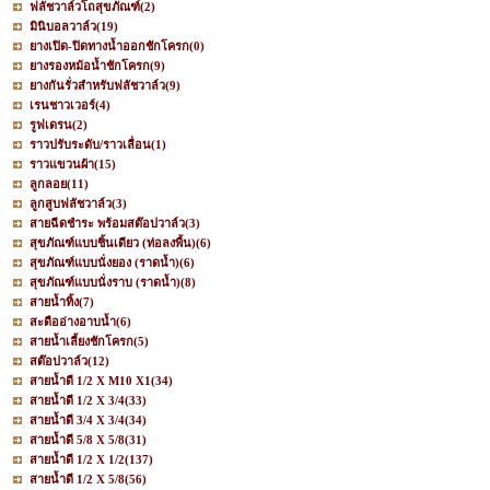
ฟลัชวาล์วโถสุขภัณฑ์
(2)
มินิบอลวาล์ว
(19)
ยางเปิด-ปิดทางน้ำออกชักโครก
(0)
ยางรองหม้อน้ำชักโครก
(9)
ยางกันรั่วสำหรับฟลัชวาล์ว
(9)
เรนชาวเวอร์
(4)
รูฟเดรน
(2)
ราวปรับระดับ/ราวเลื่อน
(1)
ราวแขวนผ้า
(15)
ลูกลอย
(11)
ลูกสูบฟลัชวาล์ว
(3)
สายฉีดชำระ พร้อมสต๊อปวาล์ว
(3)
สุขภัณฑ์แบบชิ้นเดียว (ท่อลงพื้น)
(6)
สุขภัณฑ์แบบนั่งยอง (ราดน้ำ)
(6)
สุขภัณฑ์แบบนั่งราบ (ราดน้ำ)
(8)
สายน้ำทิ้ง
(7)
สะดืออ่างอาบน้ำ
(6)
สายน้ำเลี้ยงชักโครก
(5)
สต๊อปวาล์ว
(12)
สายน้ำดี 1/2 X M10 X1
(34)
สายน้ำดี 1/2 X 3/4
(33)
สายน้ำดี 3/4 X 3/4
(34)
สายน้ำดี 5/8 X 5/8
(31)
สายน้ำดี 1/2 X 1/2
(137)
สายน้ำดี 1/2 X 5/8
(56)