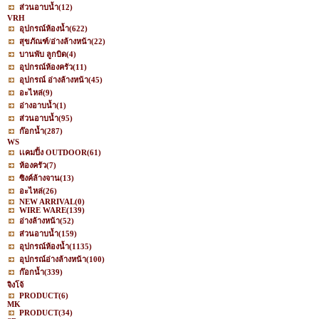
ส่วนอาบน้ำ
(12)
VRH
อุปกรณ์ห้องน้ำ
(622)
สุขภัณฑ์/อ่างล้างหน้า
(22)
บานพับ ลูกบิด
(4)
อุปกรณ์ห้องครัว
(11)
อุปกรณ์ อ่างล้างหน้า
(45)
อะไหล่
(9)
อ่างอาบน้ำ
(1)
ส่วนอาบน้ำ
(95)
ก๊อกน้ำ
(287)
WS
เเคมปิ้ง OUTDOOR
(61)
ห้องครัว
(7)
ซิงค์ล้างจาน
(13)
อะไหล่
(26)
NEW ARRIVAL
(0)
WIRE WARE
(139)
อ่างล้างหน้า
(52)
ส่วนอาบน้ำ
(159)
อุปกรณ์ห้องน้ำ
(1135)
อุปกรณ์อ่างล้างหน้า
(100)
ก๊อกน้ำ
(339)
จิงโจ้
PRODUCT
(6)
MK
PRODUCT
(34)