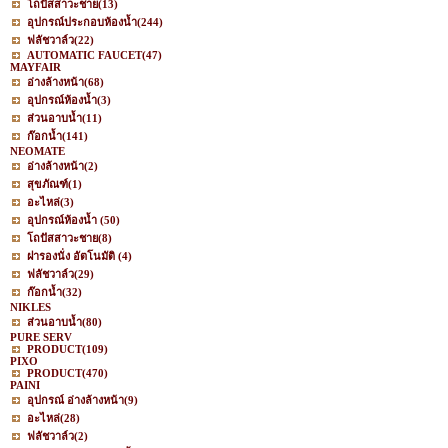
โถปัสสาวะชาย
(13)
อุปกรณ์ประกอบห้องน้ำ
(244)
ฟลัชวาล์ว
(22)
AUTOMATIC FAUCET
(47)
MAYFAIR
อ่างล้างหน้า
(68)
อุปกรณ์ห้องน้ำ
(3)
ส่วนอาบน้ำ
(11)
ก๊อกน้ำ
(141)
NEOMATE
อ่างล้างหน้า
(2)
สุขภัณฑ์
(1)
อะไหล่
(3)
อุปกรณ์ห้องน้ำ
(50)
โถปัสสาวะชาย
(8)
ฝารองนั่ง อัตโนมัติ
(4)
ฟลัชวาล์ว
(29)
ก๊อกน้ำ
(32)
NIKLES
ส่วนอาบน้ำ
(80)
PURE SERV
PRODUCT
(109)
PIXO
PRODUCT
(470)
PAINI
อุปกรณ์ อ่างล้างหน้า
(9)
อะไหล่
(28)
ฟลัชวาล์ว
(2)