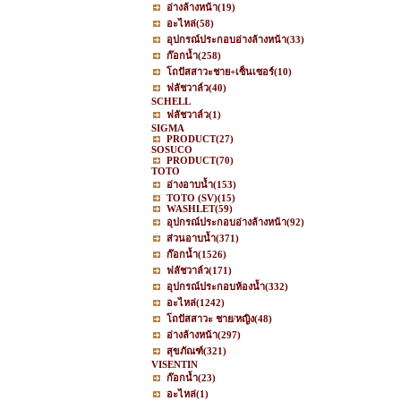
อ่างล้างหน้า
(19)
อะไหล่
(58)
อุปกรณ์ประกอบอ่างล้างหน้า
(33)
ก๊อกน้ำ
(258)
โถปัสสาวะชาย+เซ็นเซอร์
(10)
ฟลัชวาล์ว
(40)
SCHELL
ฟลัชวาล์ว
(1)
SIGMA
PRODUCT
(27)
SOSUCO
PRODUCT
(70)
TOTO
อ่างอาบน้ำ
(153)
TOTO (SV)
(15)
WASHLET
(59)
อุปกรณ์ประกอบอ่างล้างหน้า
(92)
ส่วนอาบน้ำ
(371)
ก๊อกน้ำ
(1526)
ฟลัชวาล์ว
(171)
อุปกรณ์ประกอบห้องน้ำ
(332)
อะไหล่
(1242)
โถปัสสาวะ ชาย/หญิง
(48)
อ่างล้างหน้า
(297)
สุขภัณฑ์
(321)
VISENTIN
ก๊อกน้ำ
(23)
อะไหล่
(1)