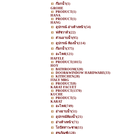
ก๊อกน้ำ
(1)
GROHE
PRODUCT
(1)
HANA
PRODUCT
(1)
HANG
อุปกรณ์-อ่างล้างหน้า
(54)
ฟลัชวาล์ว
(22)
ส่วนอาบน้ำ
(95)
อุปกรณ์-ห้องน้ำ
(114)
ก๊อกน้ำ
(375)
อะไหล่
(121)
HAFELE
PRODUCT
(1015)
HOY
BATHROOM
(320)
DOOR&WINDOW HARDWARE
(33)
KITHCHEN
(28)
ITALY MRG
PRODUCT
(8)
KARAT FACUET
PRODUCT
(1370)
KUCHE
PRODUCT
(5)
KARAT
อะไหล่
(749)
อ่างอาบน้ำ
(51)
อุปกรณ์ห้องน้ำ
(21)
อ่างล้างหน้า
(71)
โถปัสสาวะชาย
(11)
สุขภัณฑ์
(128)