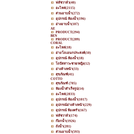
ฟลัชวาล์ว
(40)
อะไหล่
(2115)
ส่วนอาบน้ำ
(272)
อุปกรณ์-ห้องน้ำ
(196)
อ่างอาบน้ำ
(107)
AE
PRODUCT
(294)
BEN
PRODUCT
(289)
CORAL
อะไหล่
(18)
อ่าง/โถเอนกประสงค์
(10)
อุปกรณ์-ห้องน้ำ
(18)
โถปัสสาวะชาย/หญิง
(12)
อ่างล้างหน้า
(33)
สุขภัณฑ์
(41)
COTTO
สุขภัณฑ์
(705)
ห้องน้ำสำเร็จรูป
(14)
อะไหล่
(2833)
อุปกรณ์-ห้องน้ำ
(1017)
อุปกรณ์อ่างล้างหน้า
(229)
อุปกรณ์ ห้องครัว
(167)
ฟลัชวาล์ว
(174)
ก๊อกน้ำ
(1926)
ถังน้ำ
(281)
ส่วนอาบน้ำ
(593)