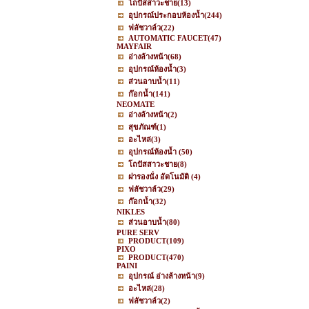
โถปัสสาวะชาย
(13)
อุปกรณ์ประกอบห้องน้ำ
(244)
ฟลัชวาล์ว
(22)
AUTOMATIC FAUCET
(47)
MAYFAIR
อ่างล้างหน้า
(68)
อุปกรณ์ห้องน้ำ
(3)
ส่วนอาบน้ำ
(11)
ก๊อกน้ำ
(141)
NEOMATE
อ่างล้างหน้า
(2)
สุขภัณฑ์
(1)
อะไหล่
(3)
อุปกรณ์ห้องน้ำ
(50)
โถปัสสาวะชาย
(8)
ฝารองนั่ง อัตโนมัติ
(4)
ฟลัชวาล์ว
(29)
ก๊อกน้ำ
(32)
NIKLES
ส่วนอาบน้ำ
(80)
PURE SERV
PRODUCT
(109)
PIXO
PRODUCT
(470)
PAINI
อุปกรณ์ อ่างล้างหน้า
(9)
อะไหล่
(28)
ฟลัชวาล์ว
(2)