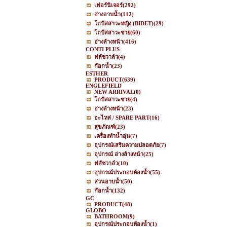
เฟอร์นิเจอร์
(292)
อ่างอาบน้ำ
(112)
โถปัสสาวะหญิง (BIDET)
(29)
โถปัสสาวะชาย
(60)
อ่างล้างหน้า
(416)
CONTI PLUS
ฟลัชวาล์ว
(4)
ก๊อกน้ำ
(23)
ESTHER
PRODUCT
(639)
ENGLEFIELD
NEW ARRIVAL
(0)
โถปัสสาวะชาย
(4)
อ่างล้างหน้า
(23)
อะไหล่ / SPARE PART
(16)
สุขภัณฑ์
(23)
เครื่องทำน้ำอุ่น
(7)
อุปกรณ์เสริมความปลอดภัย
(7)
อุปกรณ์ อ่างล้างหน้า
(25)
ฟลัชวาล์ว
(10)
อุปกรณ์ประกอบห้องน้ำ
(55)
ส่วนอาบน้ำ
(50)
ก๊อกน้ำ
(132)
GC
PRODUCT
(48)
GLOBO
BATHROOM
(9)
อุปกรณ์ประกอบห้องน้ำ
(1)