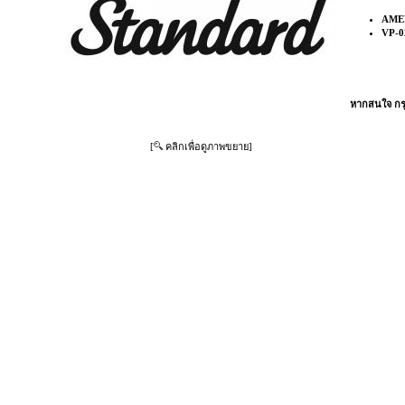
AME
VP-0
หากสนใจ กรุ
[
คลิกเพื่อดูภาพขยาย]