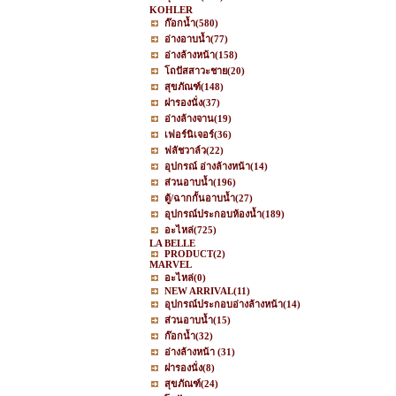
KOHLER
ก๊อกน้ำ
(580)
อ่างอาบน้ำ
(77)
อ่างล้างหน้า
(158)
โถปัสสาวะชาย
(20)
สุขภัณฑ์
(148)
ฝารองนั่ง
(37)
อ่างล้างจาน
(19)
เฟอร์นิเจอร์
(36)
ฟลัชวาล์ว
(22)
อุปกรณ์ อ่างล้างหน้า
(14)
ส่วนอาบน้ำ
(196)
ตู้/ฉากกั้นอาบน้ำ
(27)
อุปกรณ์ประกอบห้องน้ำ
(189)
อะไหล่
(725)
LA BELLE
PRODUCT
(2)
MARVEL
อะไหล่
(0)
NEW ARRIVAL
(11)
อุปกรณ์ประกอบอ่างล้างหน้า
(14)
ส่วนอาบน้ำ
(15)
ก๊อกน้ำ
(32)
อ่างล้างหน้า
(31)
ฝารองนั่ง
(8)
สุขภัณฑ์
(24)